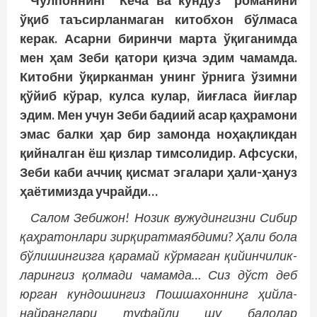
Чўлпоннинг “Кеча ва кундуз” романини
ўқиб таъсирланмаган китобхон бўлмаса
керак. Асарни биринчи марта ўқиганимда
мен ҳам Зеби қатори қизча эдим чамамда.
Китобни ўқирканман унинг ўрнига ўзимни
қўйиб кўрар, кулса кулар, йиғласа йиғлар
эдим. Мен учун Зеби бадиий асар қаҳрамони
эмас балки ҳар бир замонда ноҳақликдан
қийналган ёш қизлар тимсолидир. Афсуски,
Зеби каби аччиқ қисмат эгалари ҳали-ҳануз
ҳаётимизда учрайди…
Салом Зебижон! Нозик вужудингизни Сибир
қаҳратонлари зирқиратмаябдими? Ҳали бола
бўлишингизга қарамай кўрмаган қийинчилик­
ларингиз қолмади чамамда… Сиз дўст деб
юрган кундошингиз Пошшахоннинг ҳийла-
найранглари туфайли шу балолар