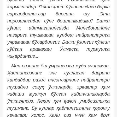
кирмагандир. Лекин ҳаёт йўлингиздаги барча
саргардонликлар биргина шу Ота
норозилигидан сўнг бошланмадими? Балки
қўшиқ айтмаганингизда Мингбошининг
назарига тушмаган, кундош найрангларига
учрамаган бўлардингиз. Балки ўзингиз кўнгил
қўйган аравакаш Ўлмасга турмушга
чиқардингиз…
Мен сизнинг ёш умрингизга жуда ачинаман.
Ҳаётингизнинг энг гуллаган даврини
қандайдир разил инсонларнинг найранглари
туфайли совуқ ўлкаларда, эркаклар ҳам
чидаши мушкул бўлган қийинчиликларда
ўтказяпсиз. Лекин ҳеч қачон умидсизликка
тушманг. Бу кунлар ҳаётингизнинг қоронғу
кечалари холос. Ҳали сиз учун ҳам ёруғ