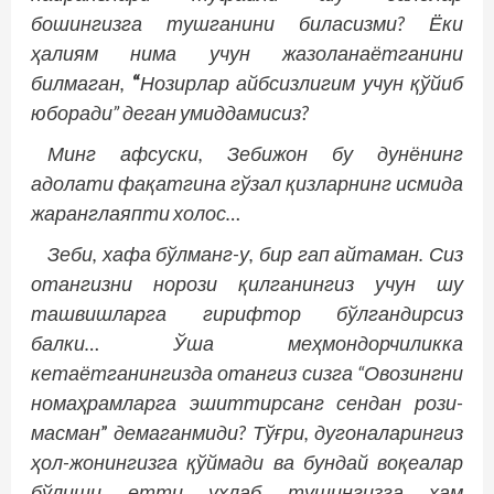
бошингизга тушганини биласизми? Ёки
ҳалиям нима учун жазоланаётганини
билмаган,
“
Нозирлар айбсизлигим учун қўйиб
юборади” деган умиддамисиз?
Минг афсуски, Зебижон бу дунёнинг
адолати фақатгина гўзал қизларнинг исмида
жаранглаяпти холос…
Зеби, хафа бўлманг-у, бир гап айтаман. Сиз
отангизни норози қилганингиз учун шу
ташвишларга гирифтор бўлгандирсиз
балки… Ўша меҳмондорчиликка
кетаётганингизда отангиз сизга “Овозингни
номаҳрамларга эшиттирсанг сендан рози­
масман
”
демаганмиди? Тўғри, дугоналарингиз
ҳол-жонингизга қўймади ва бундай воқеалар
бўлиши етти ухлаб тушингизга ҳам