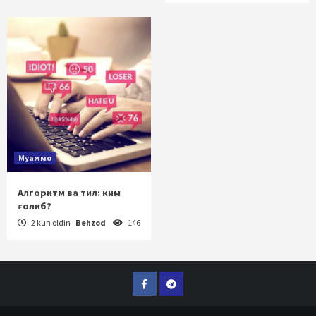
Муаммо
Алгоритм ва тил: ким
ғолиб?
2 kun oldin
Behzod
146
Facebook
Telegram