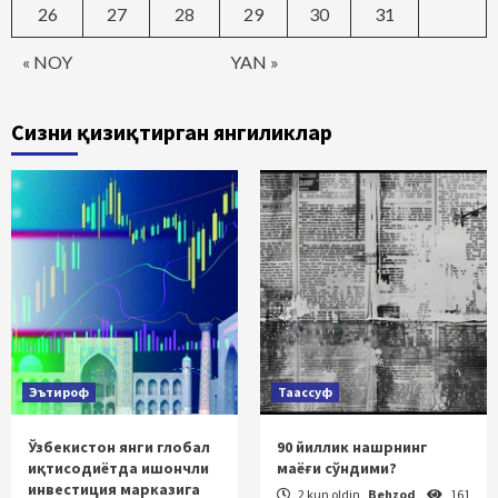
26
27
28
29
30
31
« NOY
YAN »
Сизни қизиқтирган янгиликлар
Эътироф
Таассуф
Ўзбекистон янги глобал
90 йиллик нашрнинг
иқтисодиётда ишончли
маёғи сўндими?
инвестиция марказига
2 kun oldin
Behzod
161