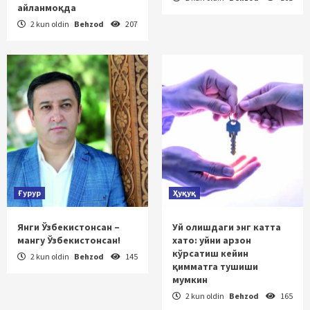
айланмоқда
2 kun oldin
Behzod
207
Ғурур
Ҳуқуқ
Янги Ўзбекистонсан –
Уй олишдаги энг катта
мангу Ўзбекистонсан!
хато: уйни арзон
кўрсатиш кейин
2 kun oldin
Behzod
145
қимматга тушиши
мумкин
2 kun oldin
Behzod
165