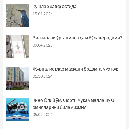
Қушлар хавф остида
15.04.2026
Зилзилани ўрганмаса ҳам бўлаверадими?
09.04.2025
Журналистлар маскани ёрдамга муҳтож
01.10.2024
Кино Олий ўқув юрти мукаммаллашуви
омилларини биламизми?
05.09.2024