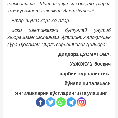
тимсолисиз… Шунинг учун сиз орқали уларга
ҳам мурожаат қиляпман, дадил бўлинг!
Етар, шунча қора кечалар…
Эски ҳаётингизни бутунлай унутиб
юборадиган бахтингиз бўлишини Аллоҳимдан
сўраб қоламан. Сирли сирдошингиз Дилдора!
Дилдора ДЎСМАТОВА,
ЎзЖОКУ 2-босқич
ҳарбий журналистика
йўналиши талабаси
Янгиликларни дўстларингизга улашинг