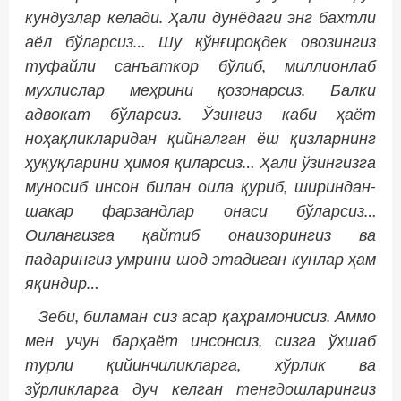
кундузлар келади. Ҳали дунёдаги энг бахтли
аёл бўларсиз… Шу қўнғироқдек овозингиз
туфайли санъаткор бўлиб, миллионлаб
мухлислар меҳрини қозонарсиз. Балки
адвокат бўларсиз. Ўзингиз каби ҳаёт
ноҳақликларидан қийналган ёш қизларнинг
ҳуқуқларини ҳимоя қиларсиз… Ҳали ўзингизга
муносиб инсон билан оила қуриб, шириндан-
шакар фарзандлар онаси бўларсиз…
Оилангизга қайтиб онаизорингиз ва
падарингиз умрини шод этадиган кунлар ҳам
яқиндир…
Зеби, биламан сиз асар қаҳрамонисиз. Аммо
мен учун барҳаёт инсонсиз, сизга ўхшаб
турли қийинчиликларга, хўрлик ва
зўрликларга дуч келган тенгдошларингиз