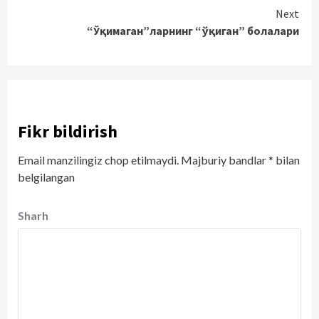
Continue
Next
“Ўқимаган”ларнинг “ўқиган” болалари
Reading
Fikr bildirish
Email manzilingiz chop etilmaydi.
Majburiy bandlar
*
bilan
belgilangan
Sharh