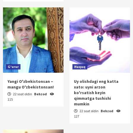
G'urur
Huquq
Yangi O'zbekistonsan –
Uy olishdagi eng katta
mangu O'zbekistonsan!
xato: uyni arzon
ko'rsatish keyin
22 soat oldin
Behzod
qimmatga tushishi
115
mumkin
22 soat oldin
Behzod
127