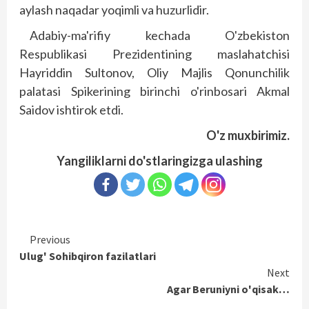
aylash naqadar yoqimli va huzurlidir.
Adabiy-ma'rifiy kechada O'zbekiston
Respublikasi Prezidentining maslahatchisi
Hayriddin Sultonov, Oliy Majlis Qonunchilik
palatasi Spikerining birinchi o'rinbosari Akmal
Saidov ishtirok etdi.
O'z muxbirimiz.
Yangiliklarni do'stlaringizga ulashing
Continue
Previous
Ulug' Sohibqiron fazilatlari
Reading
Next
Agar Beruniyni o'qisak…