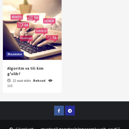
Muammo
Algoritm va til: kim
g'olib?
22 soat oldin
Behzod
115
Facebook
Telegram
©
«Hurriyat»
— mustaqil gazetasining rasmiy veb-sayti
|