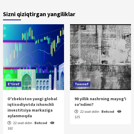
Sizni qiziqtirgan yangiliklar
E'tirof
Taassuf
O'zbekiston yangi global
90 yillik nashrning mayog'i
iqtisodiyotda ishonchli
so'ndimi?
investitsiya markaziga
22 soat oldin
Behzod
aylanmoqda
125
22 soat oldin
Behzod
162