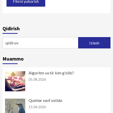
Qidirish
Qidirshish:
Muammo
Algoritm va til: kim g'olib?
05.08.2026
Qushlar xavf ostida
15.04.2026