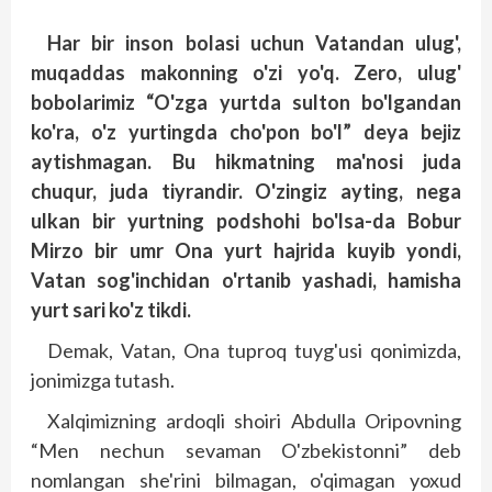
Har bir inson bolasi uchun Vatandan ulug',
muqaddas makonning o'zi yo'q. Zero, ulug'
bobolarimiz “O'zga yurtda sulton bo'lgandan
ko'ra, o'z yurtingda cho'pon bo'l” deya bejiz
aytishmagan. Bu hikmatning ma'nosi juda
chuqur, juda tiyrandir. O'zingiz ayting, nega
ulkan bir yurtning podshohi bo'lsa-da Bobur
Mirzo bir umr Ona yurt hajrida kuyib yondi,
Vatan sog'inchidan o'rtanib yashadi, hamisha
yurt sari ko'z tikdi.
Demak, Vatan, Ona tuproq tuyg'usi qonimizda,
jonimizga tutash.
Xalqimizning ardoqli shoiri Abdulla Oripovning
“Men nechun sevaman O'zbekistonni” deb
nomlangan she'rini bilmagan, o'qimagan yoxud