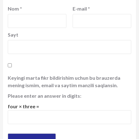
Nom
*
E-mail
*
Sayt
Keyingi marta fikr bildirishim uchun bu brauzerda
mening ismim, email va saytim manzili saqlansin.
Please enter an answer in digits:
four × three =