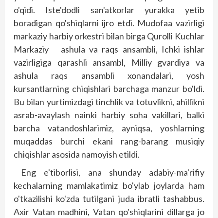
o'qidi. Iste'dodli san'atkorlar yurakka yetib
boradigan qo'shiqlarni ijro etdi. Mudofaa vazirligi
markaziy harbiy orkestri bilan birga Qurolli Kuchlar
Markaziy ashula va raqs ansambli, Ichki ishlar
vazirligiga qarashli ansambl, Milliy gvardiya va
ashula raqs ansambli xonandalari, yosh
kursantlarning chiqish­lari barchaga manzur bo'ldi.
Bu bilan yurtimizdagi tinchlik va totuvlikni, ahillikni
asrab-­avaylash nainki harbiy soha vakillari, balki
barcha vatandoshlarimiz, ayniqsa, yoshlarning
muqaddas burchi ekani rang-barang musiqiy
chiqishlar asosida namoyish etildi.
Eng e'tiborlisi, ana shunday adabiy-ma'rifiy
kechalarning mamlakatimiz bo'ylab joylarda ham
o'tkazilishi ko'zda tutilgani juda ibratli tashabbus.
Axir Vatan madhini, Vatan qo'shiqlarini dillarga jo