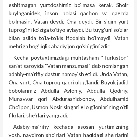
eshitmagan yurtdoshimiz bo'lmasa kerak. Shoir
kuylaganidek, inson bolasi qachon va qaerda
bo'lmasin, Vatan deydi, Ona deydi. Bir siqim yurt
tuprog'ini ko'ziga to'tiyo aylaydi. Bu tuyg'uni so'zlar
bilan aslida to'la-to'kis ifodalab bo'lmaydi. Vatan
mehriga bog'liqlik abadiy jon qo'shig'imizdir.
Kecha poytaxtimizdagi muh­tasham “Turkiston”
san'at saroyida “Vatan manzumasi” deb nomlangan
adabiy-ma'rifiy dastur namoyish etildi. Unda Vatan,
Ona yurt, Ona tup­roq qadri ulug'landi. Buyuk jadid
bobolarimiz Abdulla Avloniy, Abdulla Qodiriy,
Munavvar qori Abdurashidxonov, Abdulhamid
Cho'lpon, Usmon Nosir singari el o'g'lonlarining o'tli
fikrlari, she'rlari yang­radi.
Adabiy-ma'rifiy kechada asosan yurtimizning
yosh, navqiron shoirlari Vatan haqidagi she'rlarini