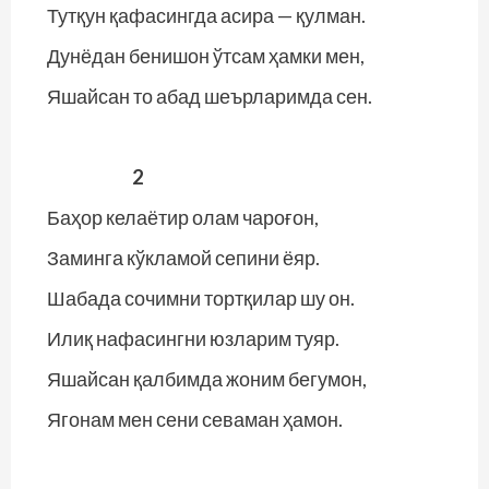
Тутқун қафасингда асира — қулман.
Дунёдан бенишон ўтсам ҳамки мен,
Яшайсан то абад шеърларимда сен.
2
Баҳор келаётир олам чароғон,
Заминга кўкламой сепини ёяр.
Шабада сочимни тортқилар шу он.
Илиқ нафасингни юзларим туяр.
Яшайсан қалбимда жоним бегумон,
Ягонам мен сени севаман ҳамон.