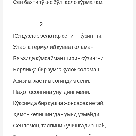
Сен бахти тўкис бўл, асло кўрма ғам.
3
Юлдузлар эслатар сенинг кўзингни,
Уларга термулиб қувват оламан.
Баъзида қўмсайман ширин сўзингни,
Борлиққа бир зумга қулоқ соламан.
Азизим, ҳаётим соғиндим сени,
Наҳот осонгина унутдинг мени.
Кўксимда бир қушча жонсарак нетай,
Ҳамон келишингдан умид узмайди.
Сен томон, талпиниб учишгадир шай,