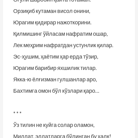
Орзиқиб кутаман висол онини,
Юрагим қидирар нажоткорини.
Қилмишинг ўйласам нафратим ошар,
Лек меҳрим нафратдан устунлик қилар.
Эс-ҳушим, ҳаётим ҳар ерда тўзир,
Юрагим барибир яхшилик тилар.
Якка-ю ёлғизман гулшанлар аро,
Бахтимга омон бўл кўзлари қаро…
* * *
Ўз тилин не куйга солар оламон,
Миллат, эллатларга бўлинган бу халқ!