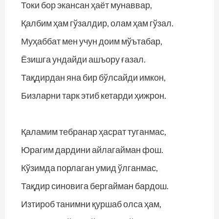
Токи бор экансан ҳаёт мунаввар,
Қалбим ҳам гўзалдир, олам ҳам гўзал.
Муҳаббат мен учун доим мўътабар,
Ёзишга ундайди ашъору ғазал.
Тақдирдан яна бир бўлсайди имкон,
Бизларни тарк этиб кетарди ҳижрон.
Қаламим тебранар ҳасрат туганмас,
Юрагим дардини айлагайман фош.
Кўзимда порлаган умид ўлганмас,
Тақдир синовига бергайман бардош.
Изтироб танимни қуршаб олса ҳам,