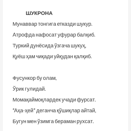
ШУКРОНА
Мунаввар тонгига етказди шукур.
Aтрофда нафосат уфурар балқиб.
Туркий дунёсида ўзгача шукуҳ,
Қуёш ҳам чиқади уйқудан қалқиб.
Фусункор бу олам,
Ўрик гулидай.
Момақаймоқлардек учади фурсат.
“Aҳа-ҳей” деганча қўшиқлар айтай,
Бугун мен ўзимга бераман рухсат.