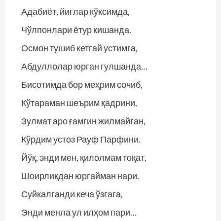
Адабиёт, йиғлар кўксимда,
Чўлпонлари ётур кишанда.
Осмон тушиб кетгай устимга,
Абдуллолар юрган гулшанда…
Бисотимда бор меҳрим сочиб,
Кўтараман шеърим қадрини,
Зулмат аро ғамгин жилмайган,
Кўрдим устоз Рауф Парфини.
Йўқ, энди мен, қилолмам тоқат,
Шоирликдан юргайман нари.
Суйкалганди кеча ўзгага,
Энди менла ул илҳом пари…