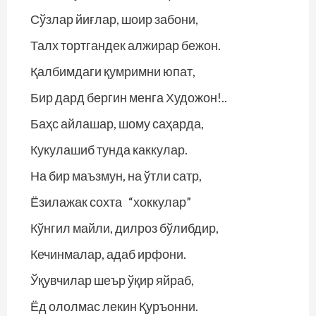
Сўзлар йиғлар, шоир забони,
Талх тортгандек алжирар бежон.
Қалбимдаги қумримни юпат,
Бир дард бергин менга Художон!..
Баҳс айлашар, шому саҳарда,
Кукулашиб тунда каккулар.
На бир маъзмун, на ўтли сатр,
Ёзилажак сохта “хоккулар”
Кўнгил майли, дилроз бўлибдир,
Кечинмалар, адаб ирфони.
Ўқувчилар шеър ўқир яйраб,
Ёд ололмас лекин Қуръонни.