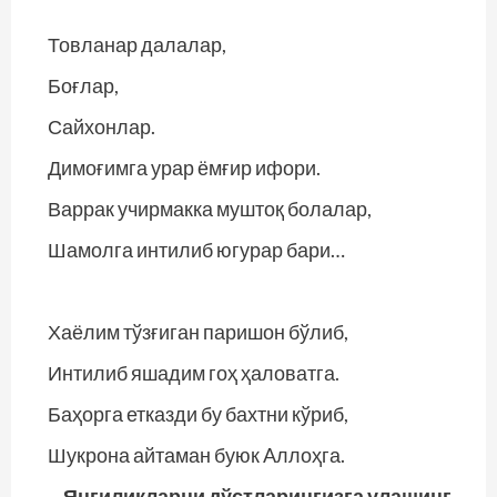
Товланар далалар,
Боғлар,
Сайхонлар.
Димоғимга урар ёмғир ифори.
Варрак учирмакка муштоқ болалар,
Шамолга интилиб югурар бари…
Хаёлим тўзғиган паришон бўлиб,
Интилиб яшадим гоҳ ҳаловатга.
Баҳорга етказди бу бахтни кўриб,
Шукрона айтаман буюк Aллоҳга.
Янгиликларни дўстларингизга улашинг