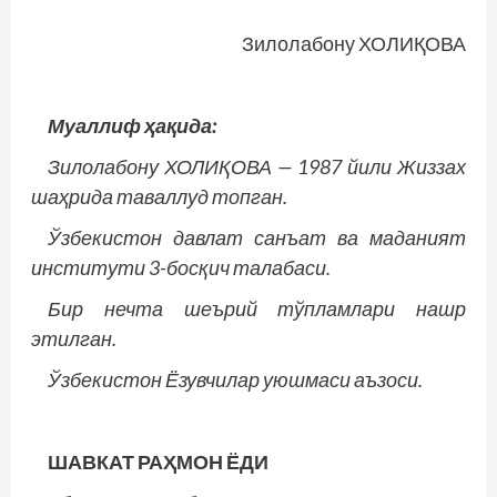
Зилолабону ХОЛИҚОВА
Муаллиф ҳақида:
Зилолабону ХОЛИҚОВА — 1987 йили Жиззах
шаҳрида таваллуд топган.
Ўзбекистон давлат санъат ва маданият
институти 3-босқич талабаси.
Бир нечта шеърий тўпламлари нашр
этилган.
Ўзбекистон Ёзувчилар уюшмаси аъзоси.
ШАВКАТ РАҲМОН ЁДИ