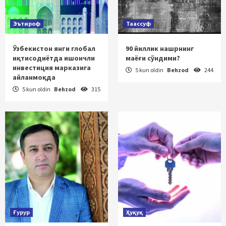
Эътироф
Таассуф
Ўзбекистон янги глобал
90 йиллик нашрнинг
иқтисодиётда ишончли
маёғи сўндими?
инвестиция марказига
5 kun oldin
Behzod
244
айланмоқда
5 kun oldin
Behzod
315
Ғурур
Ҳуқуқ