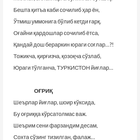
Бешта қитъа каби сочилиб ҳар ён,
Ўтмиш уммонига бўлиб кетди ғарқ.
Оғайни қардошлар сочилиб ётса,
Қандай дош бераркин юраги соғлар…?!
Тожикча, қирғизча, қозоқча сўзлаб,
Юраги тўлганча, ТУРКИСТОН йиғлар…
ОҒРИҚ
Шеърлар йиғлар, шоир кўксида,
Бу оғриққа кўрсатолмас важ.
Шеърим сени фарзандим десам,
Сохта сўзинг тизилган, фалаж…