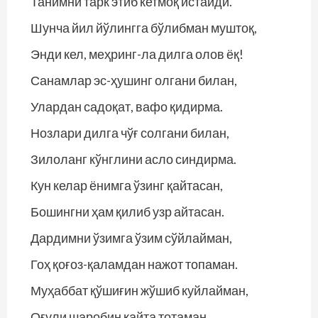
Танимни тарк этиб кетмоқ истайди.
Шунча йил йўлингга бўлибман муштоқ,
Энди кел, меҳринг-ла дилга олов ёқ!
Санамлар эс-ҳушинг олгани билан,
Улардан садоқат, вафо қидирма.
Нозлари дилга чўғ солгани билан,
Зилоланг кўнглини асло синдирма.
Кун келар ёнимга ўзинг қайтасан,
Бошингни ҳам қилиб узр айтасан.
Дардимни ўзимга ўзим сўйлайман,
Гоҳ қоғоз-қаламдан нажот топаман.
Муҳаббат қўшиғин жўшиб куйлайман,
Оғули шаробин қайта тотаман.