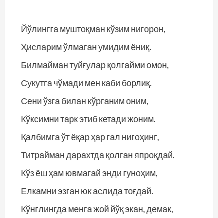
Йўлингга муштоқман кўзим нигорон,
Ҳисларим ўлмаган умидим ёниқ.
Билмайман туйғулар қолгайми омон,
Сукутга чўмади мен каби борлиқ.
Сени ўзга билан кўрганим оним,
Кўксимни тарк этиб кетади жоним.
Қалбимга ўт ёқар ҳар гал нигоҳинг,
Титрайман дарахтда қолган япроқдай.
Кўз ёш ҳам ювмагай энди гуноҳим,
Елкамни эзган юк аслида тоғдай.
Кўнглингда менга жой йўқ экан, демак,