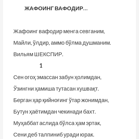
ЖАФОИНГ ВАФОДИР…
Жафоинг вафодир менга севганим,
Майли, ўлдир, аммо бўлма душманим.
Вильям ШЕКСПИР.
1
Сен огоҳ эмассан забун ҳолимдан,
Ўзингни ҳамиша тутасан хушвақт.
Берган ҳар қийноғинг ўтар жонимдан,
Бутун ҳаётимдан чекинади бахт.
Муҳаббат аслида бўлса ҳам эртак,
Сени деб талпиниб уради юрак.