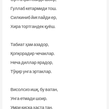
Гуллаб кетармиди тош.
Силкиниб йиғлайди ер,
Хира тортгандек қуёш.
Табиат ҳам азадор,
Қопқорадир чечаклар.
Неча диллар ярадор,
Тўқир унга эртаклар.
Висолсиз ишқ, бу ватан,
Унга етмади шоир.
Умри қисқа хаста тан,