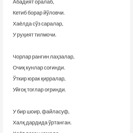
Абадият оралаб,
Кетиб борар йўловчи.
Хаёлда сўз саралар,
У руҳият тилмочи.
Чорлар рангин лаҳзалар,
Очиқ кунлар соғинди.
Ўткир юрак қирралар,
Уйғоқ тоғлар оғринди.
У бир шоир, файласуф,
Халқ дардида ўртанган.