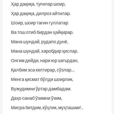
Ҳар дақиқа, туғилар шоир,
Ҳар дақиқа, дилроз айтилар.
Шоир, шоир тағин гуллатар
Ва тош отиб бирдан ҳайқирар.
Мана шундай, рудапо дунё,
Мана шундай, харобдир ҳислар.
Онгим дейди, нари юр шеърдан,
Қалбим эса келтирар, сўзлар…
Менга қисмат бўлди шоирлик,
Вужудимни ўртар дамбадам.
Даҳо санаб ўзимни ўзим,
Мисра битдим, кўҳлик, муҳташам!..