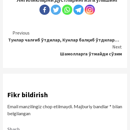
Continue
Previous
Тунлар чалғиб ўтдилар, Кунлар балқиб ўтдилар…
Reading
Next
Шамолларга ўтмайди сўзим
Fikr bildirish
Email manzilingiz chop etilmaydi.
Majburiy bandlar
*
bilan
belgilangan
Sharh