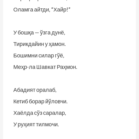
Оламга айтди, “Хайр!”
У бошқа — ўзга дунё,
Тирикдайин у ҳамон.
Бошимни силар гўё,
Меҳр-ла Шавкат Раҳмон.
Абадият оралаб,
Кетиб борар йўловчи.
Хаёлда сўз саралар,
У руҳият тилмочи.