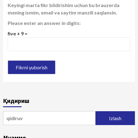
Keyingi marta fikr bildirishim uchun bu brauzerda
mening ismim, email va saytim manzili saqlansin.
Please enter an answer in digits:
five + 9 =
Қидириш
Qidirshish:
Муаммо