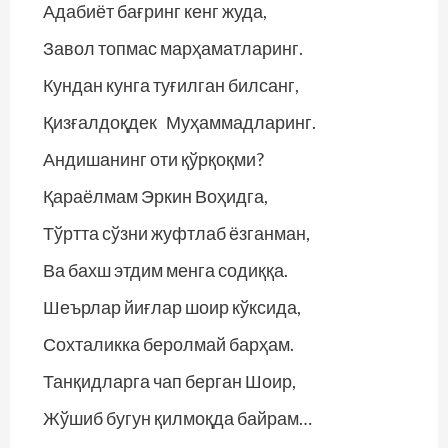
Адабиёт бағринг кенг жуда,
Завол топмас марҳаматларинг.
Кундан кунга туғилган билсанг,
Қизғалдоқдек Муҳаммадларинг.
Андишанинг оти қўрқоқми?
Қараёлмам Эркин Воҳидга,
Тўртта сўзни жуфтлаб ёзганман,
Ва бахш этдим менга содиққа.
Шеърлар йиғлар шоир кўксида,
Сохталикка беролмай барҳам.
Танқидларга чап берган Шоир,
Жўшиб бугун қилмоқда байрам…