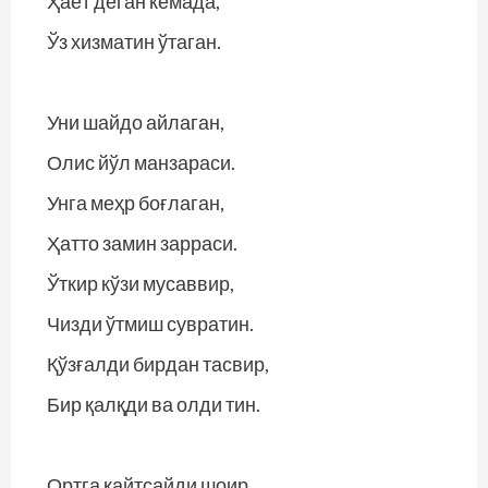
Ҳаёт деган кемада,
Ўз хизматин ўтаган.
Уни шайдо айлаган,
Олис йўл манзараси.
Унга меҳр боғлаган,
Ҳатто замин зарраси.
Ўткир кўзи мусаввир,
Чизди ўтмиш сувратин.
Қўзғалди бирдан тасвир,
Бир қалқди ва олди тин.
Ортга қайтсайди шоир,