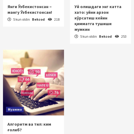
Янги Ўзбекистонсан –
Уй олишдаги энг катта
мангу Ўзбекистонсан!
хато: уйни арзон
кўрсатиш кейин
5 kun oldin
Behzod
218
қимматга тушиши
мумкин
5 kun oldin
Behzod
253
Муаммо
Алгоритм ва тил: ким
ғолиб?