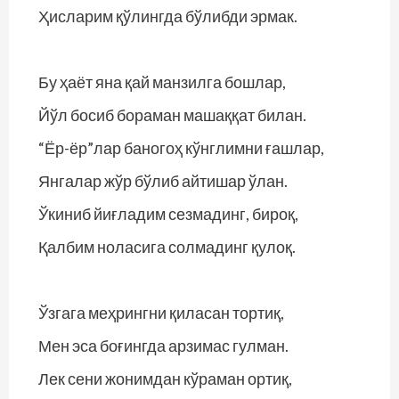
Ҳисларим қўлингда бўлибди эрмак.
Бу ҳаёт яна қай манзилга бошлар,
Йўл босиб бораман машаққат билан.
“Ёр-ёр”лар баногоҳ кўнглимни ғашлар,
Янгалар жўр бўлиб айтишар ўлан.
Ўкиниб йиғладим сезмадинг, бироқ,
Қалбим ноласига солмадинг қулоқ.
Ўзгага меҳрингни қиласан тортиқ,
Мен эса боғингда арзимас гулман.
Лек сени жонимдан кўраман ортиқ,