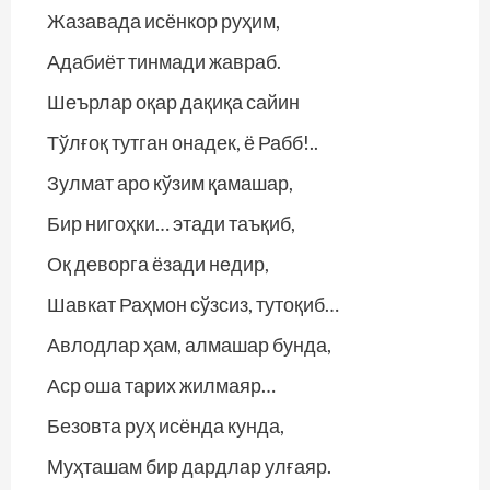
Жазавада исёнкор руҳим,
Адабиёт тинмади жавраб.
Шеърлар оқар дақиқа сайин
Тўлғоқ тутган онадек, ё Рабб!..
Зулмат аро кўзим қамашар,
Бир нигоҳки… этади таъқиб,
Оқ деворга ёзади недир,
Шавкат Раҳмон сўзсиз, тутоқиб…
Авлодлар ҳам, алмашар бунда,
Аср оша тарих жилмаяр…
Безовта руҳ исёнда кунда,
Муҳташам бир дардлар улғаяр.