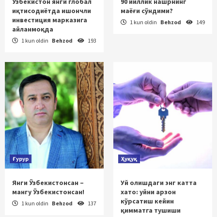
Ўзбекистон янги глобал
90 йиллик нашрнинг
иқтисодиётда ишончли
маёғи сўндими?
инвестиция марказига
1 kun oldin
Behzod
149
айланмоқда
1 kun oldin
Behzod
193
Ғурур
Ҳуқуқ
Янги Ўзбекистонсан –
Уй олишдаги энг катта
мангу Ўзбекистонсан!
хато: уйни арзон
кўрсатиш кейин
1 kun oldin
Behzod
137
қимматга тушиши