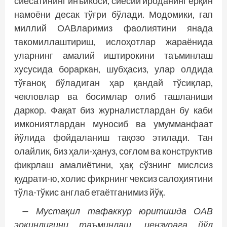
сиёсатининг инъикоси, сиёсий ироданинг ёрқин
намоёни десак тўғри бўлади. Модомики, гап
миллий ОАВларимиз фаолиятини янада
такомиллаштириш, ислоҳотлар жараёнида
уларнинг амалий иштирокини таъминлаш
хусусида бораркан, шубҳасиз, улар олдида
тўғаноқ бўладиган ҳар қандай тўсиқлар,
чекловлар ва босимлар олиб ташланиши
даркор. Фақат биз журналистлардан бу каби
имкониятлардан муносиб ва умумманфаат
йўлида фойдаланиш тақозо этилади. Тан
олайлик, биз ҳали-ҳануз, соғлом ва конструктив
фикрлаш амалиётини, ҳақ сўзнинг мислсиз
қудрати-ю, холис фикрнинг чексиз салоҳиятини
тўла-тўкис англаб етаётганимиз йўқ.
— Мустақил тафаккур юритишда ОАВ
эркинлигини таъминлаш, цензурага йўл