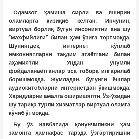
Одамзот ҳамиша сирли ва яширин
оламларга қизиқиб келган. Инчунин,
виртуал борлиқ бугун инсониятни ана шу
“махфийлиги” билан ҳам ўзига тортмоқда.
Шунингдек, интернет кўп­лаб
имкониятларни тақдим этаётгани билан
аҳамиятли. Ундан унумли
фойдаланаётганлар эса тобора илгарилаб
боришмоқда. Жумладан, бугунги ёшлар
аудиокитобларни интернетдан ўқишмоқда.
Харидларни амалга оширишяпти. Ўз-ўзидан
шу тариқа турли хизматлар виртуал оламга
кўчиб ўтмоқда.
Бу ўз навбатида қонунчиликни ҳам
замонга ҳамнафас тарзда ўзгартиришни