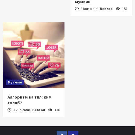
мумкин
1 kun oldin
Behzod
151
Муаммо
Алгоритм ва тил: ким
ғолиб?
1 kun oldin
Behzod
138