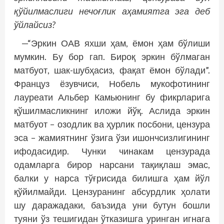
қўйилмаслиги нечоғлик аҳамиятга эга деб
ўйлайсиз?
—“Эркин ОАВ яхши ҳам, ёмон ҳам бўлиши
мумкин. Бу бор гап. Бироқ эркин бўлмаган
матбуот, шак-шубҳасиз, фақат ёмон бўлади”.
Француз ёзувчиси, Нобель мукофотининг
лауреати Альбер Камьюнинг бу фикрларига
қўшилмасликнинг иложи йўқ. Аслида эркин
матбуот – озодлик ва ҳурлик посбони, цензура
эса – жамиятнинг ўзига ўзи ишончсизлигининг
ифодасидир. Чунки чинакам цензурада
одамларга бирор нарсани тақиқлаш эмас,
балки у нарса тўғрисида билишга ҳам йўл
қўйилмайди. Цензуранинг абсурдлик ҳолати
шу даражадаки, баъзида уни бутун бошли
туяни ўз тешигидан ўтказишга уринган игнага