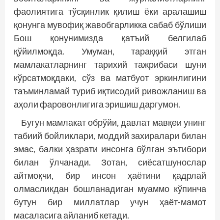
фаолиятига тўсқинлик қилиш ёки аралашиш
қонунга мувофиқ жавобгарликка сабаб бўлиши
Бош қонунимизда қатъий белгилаб
қўйилмоқда. Умуман, тараққий этган
мамлакатларнинг тарихий тажрибаси шуни
кўрсатмоқдаки, сўз ва матбуот эркинлигини
таъминламай туриб иқтисодий ривожланиш ва
аҳоли фаровонлигига эришиш даргумон.
Бугун мамлакат обрўйи, давлат мавқеи унинг
табиий бойликлари, моддий захиралари билан
эмас, балки ҳазрати инсонга бўлган эътибори
билан ўлчанади. Зотан, сиёсатшунослар
айтмоқчи, бир инсон ҳаётини қадрлай
олмасликдан бошланадиган муаммо кўпинча
бутун бир миллатлар учун ҳаёт-мамот
масаласига айланиб кетади.