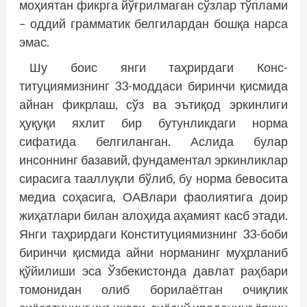
моҳиятан фикрга йўғрилмаган сўзлар тўплами
– оддий грамматик белгилардан бошқа нарса
эмас.
Шу боис янги таҳрирдаги Конс­
титуциямизнинг 33-моддаси биринчи қисмида
айнан фикрлаш, сўз ва эътиқод эркинлиги
ҳуқуқи яхлит бир бутунликдаги норма
сифатида белгиланган. Аслида булар
инсоннинг базавий, фундаментал эркинликлар
сирасига тааллуқли бўлиб, бу норма бевосита
медиа соҳасига, ОАВлари фаолиятига доир
жиҳатлари билан алоҳида аҳамият касб этади.
Янги таҳрирдаги Конституциямизнинг 33-боби
биринчи қисмида айни норманинг муҳрланиб
қўйилиши эса Ўзбекистонда давлат раҳбари
томонидан олиб борилаётган очиқлик