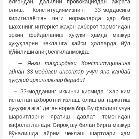
ёлғондан, далилни провокациядан ажрата
олиш. Конституциямизнинг 33-моддасига
киритилаётган янги нормаларда ҳар бир
шахснинг интернет жаҳон ахборот тармоғидан
эркин фойдаланиш ҳуқуқи ҳамда мазкур
ҳуқуқларни чеклашга қайси ҳолларда йўл
қўйилиши аниқ белгиланмоқда.
— Янги таҳрирдаги Конституциянинг
айнан 33-моддаси инсонлар учун яна қандай
ҳуқуқий эркинликлар беради?
— 33-модданинг иккинчи қисмида “Ҳар ким
исталган ахборотни излаш, олиш ва тарқатиш
ҳуқуқига эга” деган норма бор. Бу фаолият учун
шароитларни яратиш давлат томонидан
кафолатланади. Бироқ шу билан бирга мазкур
йўналишда айрим чеклаш шартлари ҳам