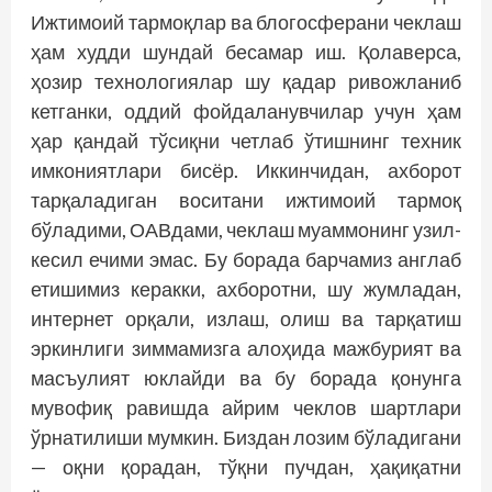
Ижтимоий тармоқлар ва блогосферани чеклаш
ҳам худди шундай бесамар иш. Қолаверса,
ҳозир технологиялар шу қадар ривожланиб
кетганки, оддий фойдаланувчилар учун ҳам
ҳар қандай тўсиқни четлаб ўтишнинг техник
имкониятлари бис­ёр. Иккинчидан, ахборот
тарқаладиган воситани ижтимоий тармоқ
бўладими, ОАВдами, чеклаш муаммонинг узил-
кесил ечими эмас. Бу борада барчамиз англаб
етишимиз керакки, ахборотни, шу жумладан,
интернет орқали, излаш, олиш ва тарқатиш
эркинлиги зиммамизга алоҳида мажбурият ва
масъулият юклайди ва бу борада қонунга
мувофиқ равишда айрим чеклов шартлари
ўрнатилиши мумкин. Биздан лозим бўладигани
— оқни қорадан, тўқни пучдан, ҳақиқатни