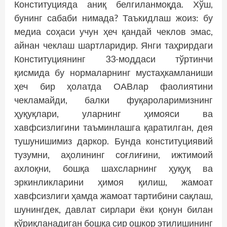
Конститу­цияда аниқ белгиланмоқда. Хўш,
бунинг сабаби нимада? Таъкидлаш жоиз: бу
медиа соҳаси учун ҳеч қандай чек­лов эмас,
айнан чеклаш шартларидир. Янги таҳрирдаги
Конституциянинг 33-моддаси тўртинчи
қисмида бу нормаларнинг мустаҳкамланиши
ҳеч бир ҳолатда ОАВлар фаолиятини
чекламайди, балки фуқароларимизнинг
ҳуқуқлари, уларнинг ҳимояси ва
хавфсизлигини таъминлашга қаратилган, дея
тушунишимиз даркор. Бунда конституциявий
тузумни, аҳолининг соғлиғини, ижтимоий
ахлоқни, бош­­қа шахсларнинг ҳуқуқ ва
эркинлик­ларини ҳимоя қилиш, жамоат
хавфсизлиги ҳамда жамоат тартибини сақлаш,
шунингдек, давлат сирлари ёки қонун билан
қўриқланадиган бошқа сир ошкор этилишининг