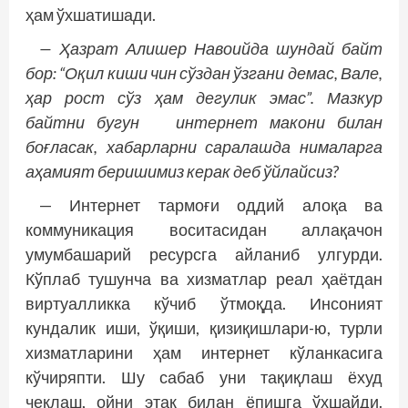
ҳам ўхшатишади.
— Ҳазрат Алишер Навоийда шундай байт
бор: “Оқил киши чин сўздан ўзгани демас, Вале,
ҳар рост сўз ҳам дегулик эмас”. Мазкур
байтни бугун интернет макони билан
боғласак, хабарларни саралашда нималарга
аҳамият беришимиз керак деб ўйлайсиз?
— Интернет тармоғи оддий алоқа ва
коммуникация воситасидан аллақачон
умумбашарий ресурсга айланиб улгурди.
Кўплаб тушунча ва хизматлар реал ҳаётдан
виртуалликка кўчиб ўтмоқда. Инсоният
кундалик иши, ўқиши, қизиқишлари-ю, турли
хизматларини ҳам интернет кўланкасига
кўчиряпти. Шу сабаб уни тақиқлаш ёхуд
чеклаш, ойни этак билан ёпишга ўхшайди.