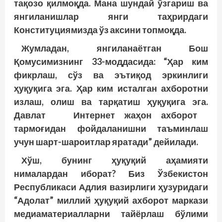
тақозо қилмоқда. Мана шундай ўзгариш ва
янгиланишлар янги таҳрирдаги
Конституциямизда ўз аксини топмоқда.
Жумладан, янгиланаётган Бош
Қомусимизнинг 33-моддасида: “Ҳар ким
фикрлаш, сўз ва эътиқод эркинлиги
ҳуқуқига эга. Ҳар ким исталган ахборотни
излаш, олиш ва тарқатиш ҳуқуқига эга.
Давлат Интернет жаҳон ахборот
тармоғидан фойдаланишни таъминлаш
учун шарт-шароитлар яратади” дейилади.
Хўш, бунинг ҳуқуқий аҳамияти
нималардан иборат? Биз Ўзбекистон
Республикаси Адлия вазирлиги ҳузуридаги
“Адолат” миллий ҳуқуқий ахборот маркази
медиаматериалларни тайёрлаш бўлими