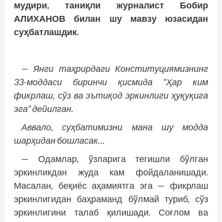
мудири, таниқли журналист Бобир
АЛИХАНОВ билан шу мавзу юзасидан
суҳбатлашдик.
— Янги таҳрирдаги Конституциямизнинг
33-моддаси биринчи қисмида “Ҳар ким
фикрлаш, сўз ва эътиқод эркинлиги ҳуқуқига
эга” дейилган.
Аввало, суҳбатимизни мана шу модда
шарҳидан бошласак…
— Одамлар, ўзларига тегишли бўлган
эркинликдан жуда кам фойдаланишади.
Масалан, беқиёс аҳамиятга эга — фикрлаш
эркинлигидан баҳраманд бўлмай туриб, сўз
эркинлигини талаб қилишади. Соғлом ва