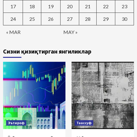
17
18
19
20
21
22
23
24
25
26
27
28
29
30
« MAR
MAY »
Сизни қизиқтирган янгиликлар
Эътироф
Таассуф