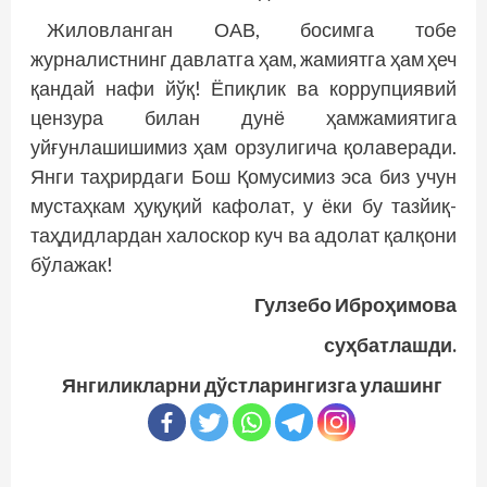
Жиловланган ОАВ, босимга тобе
журналистнинг давлатга ҳам, жамиятга ҳам ҳеч
қандай нафи йўқ! Ёпиқлик ва коррупциявий
цензура билан дунё ҳамжамиятига
уйғунлашишимиз ҳам орзулигича қолаверади.
Янги таҳрирдаги Бош Қомусимиз эса биз учун
мустаҳкам ҳуқуқий кафолат, у ёки бу тазйиқ-
таҳдидлардан халоскор куч ва адолат қалқони
бўлажак!
Гулзебо Иброҳимова
суҳбатлашди.
Янгиликларни дўстларингизга улашинг