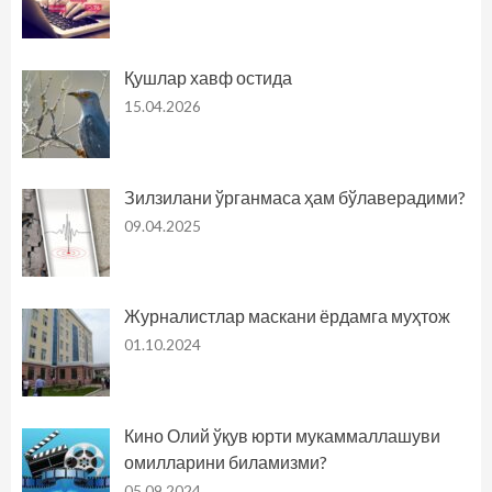
Қушлар хавф остида
15.04.2026
Зилзилани ўрганмаса ҳам бўлаверадими?
09.04.2025
Журналистлар маскани ёрдамга муҳтож
01.10.2024
Кино Олий ўқув юрти мукаммаллашуви
омилларини биламизми?
05.09.2024