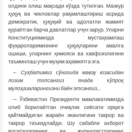
олдини олиш мақсади кўзда тутилган. Мазкур
ҳуқуқ ва чек­ловлар рақамлаштириш асрида
демократик, ҳуқуқий ва адолатли жамият
қураётган барча давлатлар учун зарур. Уларни
Конституциямизда мус­таҳкамлаш
фуқароларимизнинг ҳуқуқларини амалга
ошиши, уларнинг ҳимояси ва хавфсизлигини
таъминлаш учун муҳим аҳамиятга эга.
— Суҳбатимиз сўнггида мавзу юзасидан
лозим топсангиз янада кўпроқ
мулоҳазаларингизни баён этсангиз…
— Ўзбекистон Президенти мамлакатимизда
олиб борилаётган очиқлик сиёсати орқага
қайтмайдиган жараён эканлигини такрор ва
такрор таъкидлайди. Шу сабабли ахборот
воситаларининг ва журналистларнинг