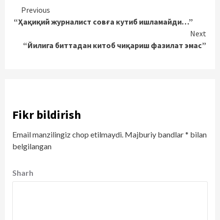
Continue
Previous
“Ҳақиқий журналист совға кутиб ишламайди…”
Reading
Next
“Йилига биттадан китоб чиқариш фазилат эмас”
Fikr bildirish
Email manzilingiz chop etilmaydi.
Majburiy bandlar
*
bilan
belgilangan
Sharh