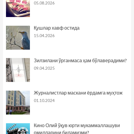
05.08.2026
Қушлар хавф остида
15.04.2026
Зилзилани ўрганмаса ҳам бўлаверадими?
09.04.2025
Журналистлар маскани ёрдамга муҳтож
01.10.2024
Кино Олий ўқув юрти мукаммаллашуви
омилларини биламизми?