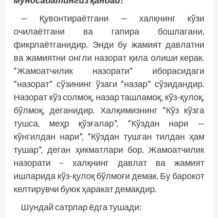
муносабатингиз қандай?
— Қувонтираётгани — халқнинг кўзи
очилаётгани ва гапира бошлагани,
фикрлаётганидир. Энди бу жамият давлатни
ва жамиятни онгли назорат қила олиши керак.
“Жамоатчилик назорати” иборасидаги
“назорат” сўзининг ўзаги “назар” сўзидандир.
Назорат кўз солмоқ, назар ташламоқ, кўз-қулоқ,
бўлмоқ, деганидир. Халқимизнинг “Кўз кўзга
тушса, меҳр қўзғалар”, “Кўздан нари —
кўнгилдан нари”, “Кўздан тушган тилдан ҳам
тушар”, деган ҳикматлари бор. Жамоатчилик
назорати – халқнинг давлат ва жамият
ишларида кўз-қулоқ бўлмоғи демак. Бу барокот
келтирувчи буюк ҳаракат демакдир.
Шундай сатрлар ёдга тушади: