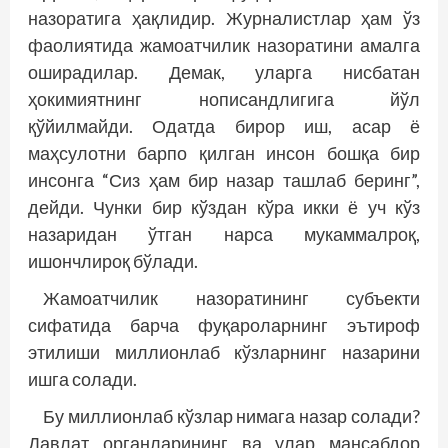
назоратига ҳақлидир. Журналистлар ҳам ўз
фаолиятида жамоатчилик назоратини амалга
оширадилар. Демак, уларга нисбатан
ҳокимиятнинг нописандлигига йўл
қўйилмайди. Одатда бирор иш, асар ё
маҳсулотни барпо қилган инсон бошқа бир
инсонга “Сиз ҳам бир назар ташлаб беринг”,
дейди. Чунки бир кўздан кўра икки ё уч кўз
назаридан ўтган нарса мукаммалроқ,
ишончлироқ бўлади.
Жамоатчилик назоратининг субъекти
сифатида барча фуқароларнинг эътироф
этилиши миллионлаб кўзларнинг назарини
ишга солади.
Бу миллионлаб кўзлар нимага назар солади?
Давлат органларининг ва улар мансабдор