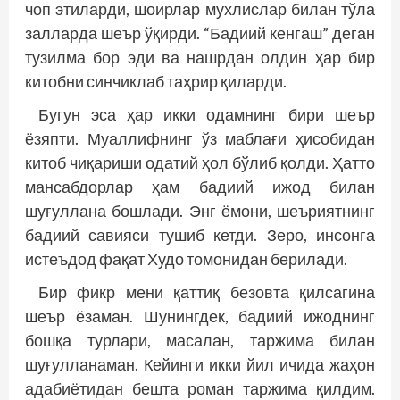
чоп этиларди, шоирлар мухлислар билан тўла
залларда шеър ўқирди. “Бадиий кенгаш” деган
тузилма бор эди ва нашрдан олдин ҳар бир
китобни синчиклаб таҳрир қиларди.
Бугун эса ҳар икки одамнинг бири шеър
ёзяпти. Муаллифнинг ўз маблағи ҳисобидан
китоб чиқариши одатий ҳол бўлиб қолди. Ҳатто
мансабдорлар ҳам бадиий ижод билан
шуғуллана бошлади. Энг ёмони, шеъриятнинг
бадиий савияси тушиб кетди. Зеро, инсонга
истеъдод фақат Худо томонидан берилади.
Бир фикр мени қаттиқ безовта қилсагина
шеър ёзаман. Шунингдек, бадиий ижоднинг
бош­­қа турлари, масалан, таржима билан
шуғулланаман. Кейинги икки йил ичида жаҳон
адабиётидан бешта роман таржима қилдим.