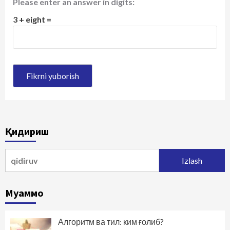
Please enter an answer in digits:
3 + eight =
Қидириш
Qidirshish:
Муаммо
Алгоритм ва тил: ким ғолиб?