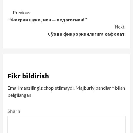
Continue
Previous
“Фахрим шуки, мен — педагогман!”
Reading
Next
Сўз ва фикр эркинлигига кафолат
Fikr bildirish
Email manzilingiz chop etilmaydi.
Majburiy bandlar
*
bilan
belgilangan
Sharh