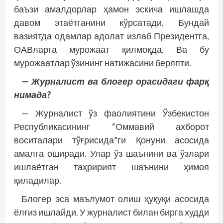
баъзи амалдорлар ҳамон эскича ишлашда
давом этаётганини кўрсатади. Бундай
вазиятда одамлар адолат излаб Президентга,
ОАВларга мурожаат қилмоқда. Ва бу
мурожаатлар ўзининг натижасини беряпти.
— Журналист ва блогер орасидаги фарқ
нимада?
— Журналист ўз фаолиятини Ўзбекистон
Республикасининг “Оммавий ахборот
воситалари тўғрисида”ги Қонуни асосида
амалга оширади. Улар ўз шаънини ва ўзлари
ишлаётган таҳририят шаънини ҳимоя
қиладилар.
Блогер эса маълумот олиш ҳуқуқи асосида
ёлғиз ишлайди. У журналист билан бирга худди