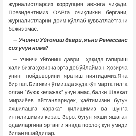
журналистларсиз коррупция авжига чиқади.
Президентимиз ОАВга очиқликни бергани,
журналистларни доим қўллаб-қувватлаётгани
бежиз эмас.
— Учинчи Уйғониш даври, яъни Ренессанс
сиз учун нима?
— Учинчи Уйғониш даври ҳақида гапириш
ҳали бизга ҳозирча эрта деб ўйлайман. Ҳозирча
унинг пойдеворини яратиш ниятидамиз.Яна
бир гап. Биз яқин ўтмишда жуда кўп марта тилга
олган “буюк келажак” учун эмас, балки Шавкат
Мирзиёев айтганларидек, ҳаётимизни бугун
яхшилашга ҳаракат қилишимиз ва шунга
интилишимиз керак. Зеро, бугун яхши яшаган
одамларгина эртанги янада порлоқ кун умиди
билан яшайдилар.