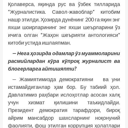
Қолаверса, яқинда рус ва ўзбек тилларида
“Журналистика. Савол-жавоблар” китобим
нашр этилди. Ҳозирда дунёнинг 200 га яқин энг
яхши шоирларининг энг яхши шеърларини ўз
ичига олган “Жаҳон шеърияти антологияси”
китоби устида ишлаяпман.
— Нега ҳозирда одамлар ўз муаммоларини
расмийлардан кўра кўпроқ журналист ва
блогерларга айтишяпти?
— Жамиятимизда демократияни ва уни
истамайдиганлар ҳам бор. Бу табиий ҳол.
Давлатимиз раҳбари ислоҳотлар асосан халқ
учун хизмат қилишини таъкидлайди.
Президент демократия тарафдори, бироқ
айрим мансабдор шахсларнинг ноқонуний
фаолияти, фош этилган коррупция ҳолатлари