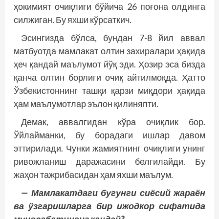
ҳокимият очиқлиги бўйича 26 поғона олдинга
силжиган. Бу яхши кўрсаткич.
Эсингизда бўлса, бундан 7-8 йил аввал
матбуотда мамлакат олтин захиралари ҳақида
ҳеч қандай маълумот йўқ эди. Ҳозир эса бизда
қанча олтин борлиги очиқ айтилмоқда. Ҳатто
Ўзбекистоннинг ташқи қарзи миқдори ҳақида
ҳам маълумотлар эълон қилиняпти.
Демак, аввалгидан кўра очиқлик бор.
Ўйлайманки, бу борадаги ишлар давом
эттирилади. Чунки жамиятнинг очиқлиги унинг
ривож­ланиш даражасини белгилайди. Бу
жаҳон тажрибасидан ҳам яхши маълум.
— Мамлакатдаги бугунги сиёсий жараён
ва ўзгаришларга бир ижодкор сифатида