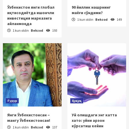
Ўзбекистон янги глобал
90 йиллик нашрнинг
иқтисодиётда ишончли
маёғи сўндими?
инвестиция марказига
1 kun oldin
Behzod
149
айланмоқда
1 kun oldin
Behzod
193
Ғурур
Ҳуқуқ
Янги Ўзбекистонсан –
Уй олишдаги энг катта
мангу Ўзбекистонсан!
хато: уйни арзон
кўрсатиш кейин
1 kun oldin
Behzod
137