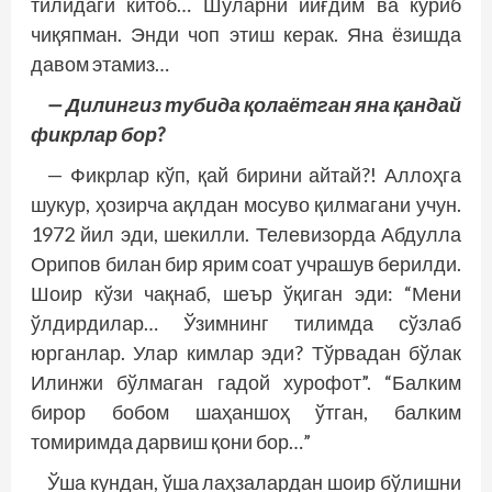
тилидаги китоб… Шуларни йиғдим ва кўриб
чиқяпман. Энди чоп этиш керак. Яна ёзишда
давом этамиз…
— Дилингиз тубида қолаётган яна қандай
фикрлар бор?
— Фикрлар кўп, қай бирини айтай?! Аллоҳга
шукур, ҳозирча ақлдан мосуво қилмагани учун.
1972 йил эди, шекилли. Телевизорда Абдулла
Орипов билан бир ярим соат учрашув берилди.
Шоир кўзи чақнаб, шеър ўқиган эди: “Мени
ўлдирдилар… Ўзимнинг тилимда сўзлаб
юрганлар. Улар кимлар эди? Тўрвадан бўлак
Илинжи бўлмаган гадой хурофот”. “Балким
бирор бобом шаҳаншоҳ ўтган, балким
томиримда дарвиш қони бор…”
Ўша кундан, ўша лаҳзалардан шоир бўлишни