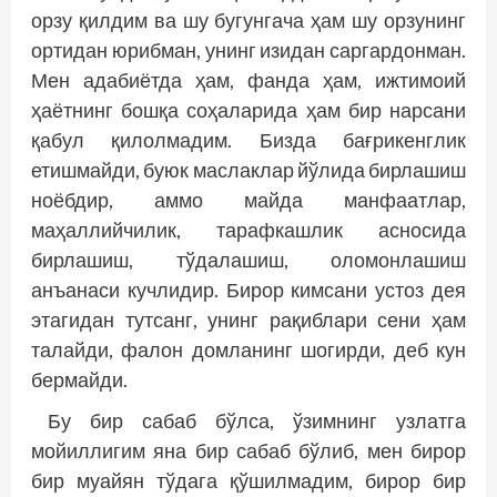
орзу қилдим ва шу бугунгача ҳам шу орзунинг
ортидан юрибман, унинг изидан саргардонман.
Мен адабиётда ҳам, фанда ҳам, ижтимоий
ҳаётнинг бошқа соҳаларида ҳам бир нарсани
қабул қилолмадим. Бизда бағрикенглик
етишмайди, буюк маслаклар йўлида бирлашиш
ноёбдир, аммо майда манфаатлар,
маҳаллийчилик, тарафкашлик асносида
бирлашиш, тўдалашиш, оломонлашиш
анъанаси кучлидир. Бирор кимсани устоз дея
этагидан тутсанг, унинг рақиблари сени ҳам
талайди, фалон домланинг шогирди, деб кун
бермайди.
Бу бир сабаб бўлса, ўзимнинг узлатга
мойиллигим яна бир сабаб бўлиб, мен бирор
бир муайян тўдага қўшилмадим, бирор бир