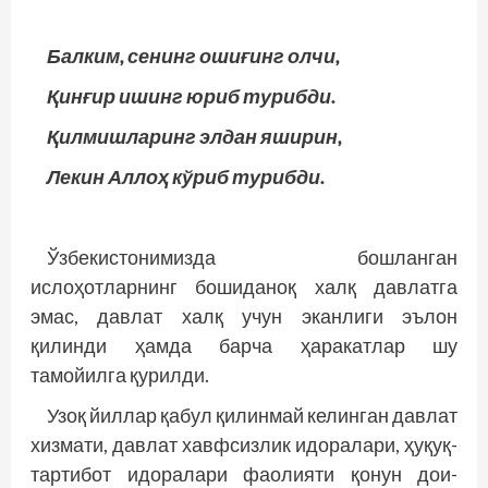
Балким, сенинг ошиғинг олчи,
Қинғир ишинг юриб турибди.
Қилмишларинг элдан яширин,
Лекин Аллоҳ кўриб турибди.
Ўзбекистонимизда бошланган
ислоҳотларнинг бошиданоқ халқ давлатга
эмас, давлат халқ учун эканлиги эълон
қилинди ҳамда барча ҳаракатлар шу
тамойилга қурилди.
Узоқ йиллар қабул қилинмай келинган давлат
хизмати, давлат хавфсизлик идоралари, ҳуқуқ-
тартибот идоралари фаолияти қонун дои­