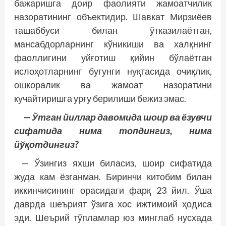
бажаришга доир фао­лияти жамоатчилик
назоратининг объектидир. Шавкат Мирзиёев
ташаббуси билан ўтказилаётган,
мансабдорларнинг кўникиши ва халқнинг
фаоллигини уйғотиш қийин бўлаётган
ислоҳотларнинг бугунги нуқтасида очиқлик,
ошкоралик ва жамоат назоратини
кучайтиришга урғу берилиши бежиз эмас.
— Ўтган йиллар давомида шоир ва ёзувчи
сифатида нима топдингиз, нима
йўқотдингиз?
— Ўзингиз яхши биласиз, шоир сифатида
жуда кам ёзганман. Биринчи китобим билан
иккинчисининг орасидаги фарқ 23 йил. Ўша
даврда шеърият ўзига хос ижтимоий ҳодиса
эди. Шеърий тўпламлар юз минглаб нусхада