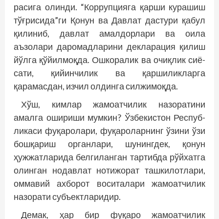
расига олинди. “Коррупцияга қарши курашиш
тўғрисида”ги Қонун ва Давлат дастури қабул
қилиниб, давлат амалдорлари ва оила
аъзолари даромадларини декларация қилиш
йўлга қўйилмоқда. Ошкоралик ва очиқлик сиё­
сати, қийинчилик ва қаршиликларга
қарамасдан, изчил олдинга силжимоқда.
Хўш, кимлар жамоатчилик назоратини
амалга ошириши мумкин? Ўзбекистон Респуб­
ликаси фуқаролари, фуқароларнинг ўзини ўзи
бошқариш органлари, шунингдек, қонун
ҳужжатларида белгиланган тартибда рўйхатга
олинган нодавлат нотижорат ташкилотлари,
оммавий ахборот воситалари жамоатчилик
назорати субъектларидир.
Демак, ҳар бир фуқаро жамоатчилик