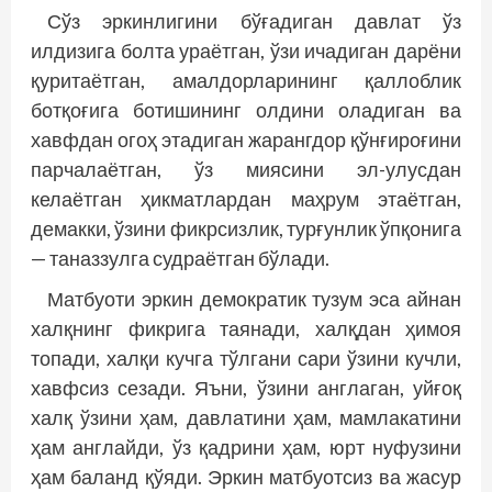
Сўз эркинлигини бўғадиган давлат ўз
илдизига болта ураётган, ўзи ичадиган дарёни
қуритаётган, амалдорларининг қаллоблик
ботқоғига ботишининг олдини оладиган ва
хавфдан огоҳ этадиган жарангдор қўнғироғини
парчалаётган, ўз миясини эл­-улусдан
келаётган ҳикматлардан маҳрум этаётган,
демакки, ўзини фикр­сизлик, турғунлик ўпқонига
— таназ­зулга суд­раётган бўлади.
Матбуоти эркин демократик тузум эса айнан
халқнинг фикрига таянади, халқдан ҳимоя
топади, халқи кучга тўлгани сари ўзини кучли,
хавфсиз сезади. Яъни, ўзини англаган, уйғоқ
халқ ўзини ҳам, давлатини ҳам, мамлакатини
ҳам англайди, ўз қадрини ҳам, юрт нуфузини
ҳам баланд қўяди. Эркин матбуотсиз ва жасур