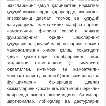
шахсларининг қабул қилинаётган норматив-
ҳуқуқий ҳужжатларда, қарорларда, шу­нингдек,
ривожланиш давлат, тармоқ ва ҳудудий
дастурларида жамоатчилик манфаатларини,
жамоатчилик фикрини ҳисобга олишга;
фуқароларнинг, юридик шахсларнинг
ҳуқуқлари ва қонуний манфаатларини, жамият
манфаатларини ҳимоя қилиш соҳасидаги
қонун ҳужжатлари талабларининг ижро
этилишини таъминлашга; ўз зиммасига
юклатилган, ижтимоий ва жамоатчилик
манфаатларига дахлдор бўлган вазифалар ва
функцияларни бажаришга; давлат
хизматларини кўрсатишга; ижтимоий шериклик
доирасида амалга ошириладиган битимлар,
шартномалар, лойиҳалар ва дастурларни