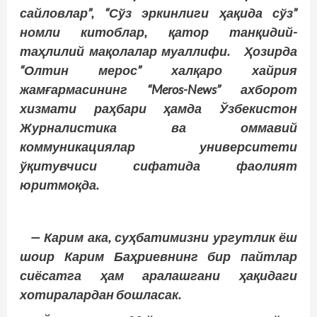
сайловлар”, “Сўз эркинлиги ҳақида сўз”
номли китоблар, қатор танқидий-
таҳлилий мақолалар муаллифи. Ҳозирда
“Олтин мерос” халқаро хайрия
жамғармасининг “Meros-News” ахборот
хизмати раҳбари ҳамда Ўзбекистон
Журналистика ва оммавий
коммуникациялар университети
ўқитувчиси сифатида фаолият
юритмоқда.
— Карим ака, суҳбатимизни ургутлик ёш
шоир Карим Баҳриевнинг бир пайтлар
сиёсатга ҳам аралашгани ҳақидаги
хотиралардан бошласак.