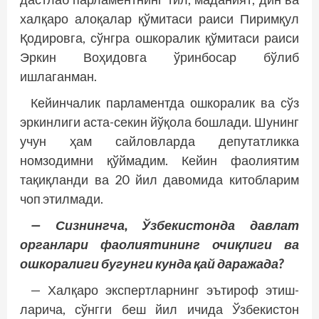
халқаро алоқалар қўмитаси раиси Пиримқул
Қодировга, сўнгра ошкоралик қўмитаси раиси
Эркин Воҳидовга ўринбосар бўлиб
ишлаганман.
Кейинчалик парламентда ошкоралик ва сўз
эркинлиги аста-секин йўқола бошлади. Шунинг
учун ҳам сайловларда депутатликка
номзодимни қўймадим. Кейин фаолиятим
тақиқланди ва 20 йил давомида китобларим
чоп этилмади.
— Сизнингча, Ўзбекистонда давлат
органлари фаолиятининг очиқлиги ва
ошкоралиги бугунги кунда қай даражада?
— Халқаро экспертларнинг эътироф этиш­
ларича, сўнгги беш йил ичида Ўзбекистон