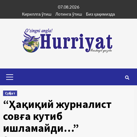
Skip
07.08.2026
to
Кириллга ўтиш
Лотинга ўтиш
Биз ҳақимизда
content
Primary
Menu
Суҳбат
“Ҳақиқий журналист
совға кутиб
ишламайди…”