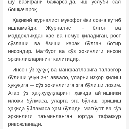
шу вазифани бажарса-да, иш услуби сал
бошқачароқ.
Ҳақиқий журналист мукофот ёки совға кутиб
ишламайди. Журналист – ёлғон ва
маддоҳликдан ҳаё ва номус қиладиган, рост
сўзлаши ва ёзиши керак бўлган ботир
инсондир. Матбуот ва сўз эркинлиги инсон
эркинликларининг калитидир.
Инсон ўз ҳуқуқ ва манфаатларига талабгор
бўлиши учун энг аввало, уларни изҳор қилиш
ҳуқуқига — сўз эркинлигига эга бўлиши лозим.
Агар ўз ҳақ-ҳуқуқларинг ҳақида айтишники
иложи бўлмаса, уларга эга бўлиш, эришиш
ҳақида ўйламаса ҳам бўлади. Матбуот ва сўз
эркинлиги таъминланган юртда тафаккур
ривожланади.