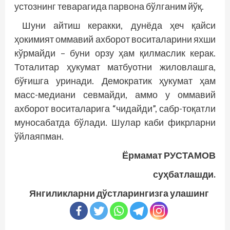
устоз­нинг теварагида парвона бўлганим йўқ.
Шуни айтиш керакки, дунёда ҳеч қайси
ҳокимият оммавий ахборот воситаларини яхши
кўрмайди – буни орзу ҳам қилмаслик керак.
Тоталитар ҳукумат матбуотни жиловлашга,
бўғишга уринади. Демократик ҳукумат ҳам
масс-медиа­­ни севмайди, аммо у оммавий
ахборот воситаларига “чидайди”, сабр-тоқатли
муносабатда бўлади. Шулар каби фикрларни
ўйлаяпман.
Ёрмамат РУСТАМОВ
суҳбатлашди.
Янгиликларни дўстларингизга улашинг