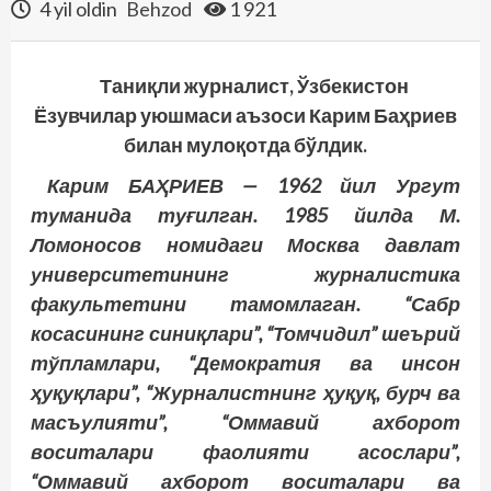
4 yil oldin
Behzod
1 921
Таниқли журналист, Ўзбекистон
Ёзувчилар уюшмаси аъзоси Карим Баҳриев
билан мулоқотда бўлдик.
Карим БАҲРИЕВ — 1962 йил Ургут
туманида туғилган. 1985 йилда М.
Ломоносов номидаги Москва давлат
университетининг журналистика
факультетини тамомлаган. “Сабр
косасининг синиқлари”, “Томчидил” шеърий
тўпламлари, “Демократия ва инсон
ҳуқуқлари”, “Журналистнинг ҳуқуқ, бурч ва
масъулияти”, “Оммавий ахборот
воситалари фаолияти асос­лари”,
“Оммавий ахборот воситалари ва