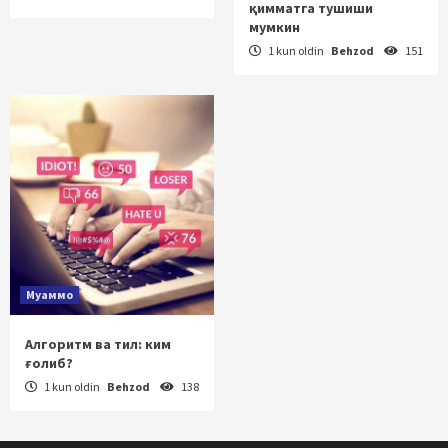
қимматга тушиши
мумкин
1 kun oldin
Behzod
151
Муаммо
Алгоритм ва тил: ким
ғолиб?
1 kun oldin
Behzod
138