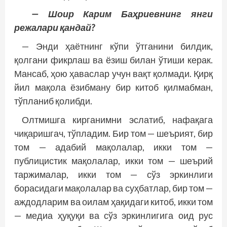
— Шоир Карим Баҳриевнинг янги
режалари қандай?
— Энди ҳаётнинг кўпи ўтганини билдик,
қолгани фикрлаш ва ёзиш билан ўтиши керак.
Мансаб, ҳою ҳаваслар учун вақт қолмади. Қирқ
йил мақола ёзибману бир китоб қилмабман,
тўпланиб қолибди.
Олтмишга кирганимни эслатиб, нафақага
чиқаришгач, тўпладим. Бир том — шеърият, бир
том — адабий мақолалар, икки том —
публицистик мақолалар, икки том — шеърий
таржималар, икки том — сўз эркинлиги
борасидаги мақолалар ва суҳбатлар, бир том —
аждодларим ва оилам ҳақидаги китоб, икки том
— медиа ҳуқуқи ва сўз эркинлигига оид рус