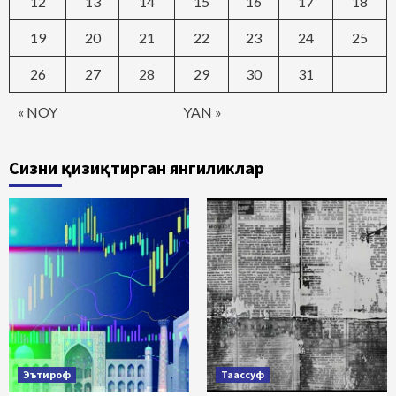
12
13
14
15
16
17
18
19
20
21
22
23
24
25
26
27
28
29
30
31
« NOY
YAN »
Сизни қизиқтирган янгиликлар
Эътироф
Таассуф