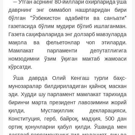
— Ўтган асрнинг 80-йиллари охирларида ўша
даврнинг энг оммабоп нашрларидан бири
бўлган “Ўзбекистон адабиёти ва санъати”
газетасида бўлим мудири бўлиб ишлаганман.
Газета саҳифаларида энг долзарб мавзуларда
мақола ва фельетонлар чоп этиларди.
Мамлакат парламенти депутатлигига
номзодимни ўзим ўқиган мактаб жамоаси
кўрсатди.
Ўша даврда Олий Кенгаш турли баҳс-
мунозаралар билдириладиган қайноқ маскан
эди. Худди шу парламент мамлакат тарихида
биринчи марта президент лавозимини жорий
қилди, Мус­тақиллик декларацияси,
Конституция, герб, байроқ, мадҳия, 500 дан
ортиқ қонунларни қабул қилди. Ўшанда мен
дастлаб парламентнинг тил, маданият, дин ва