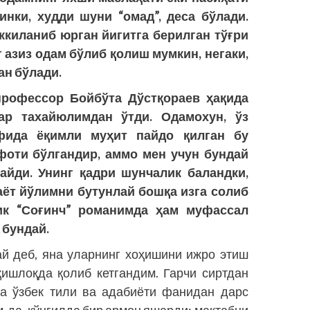
инки, худди шуни “омад”, деса бўлади.
ккиланиб юрган йигитга берилган тўғри
 азиз одам бўлиб қолиш мумкин, негаки,
ан бўлади.
профессор Бойбўта Дўстқораев ҳақида
ар тахайюлимдан ўтди. Одамохун, ўз
фида ёқимли муҳит пайдо қилган бу
фоти бўлгандир, аммо мен учун бундай
йди. Унинг қадри шунчалик баландки,
аёт йўлимни бутунлай бошқа изга солиб
ик “Соғинч” романимда ҳам муфассал
 бундай.
ай деб, яна уларнинг хоҳишини ижро этиш
 қишлоқда қолиб кетгандим. Гарчи сиртдан
да ўзбек тили ва адабиёти фанидан дарс