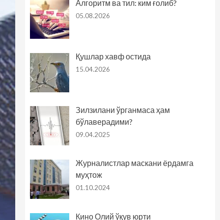
Алгоритм ва тил: ким ғолиб?
05.08.2026
Қушлар хавф остида
15.04.2026
Зилзилани ўрганмаса ҳам
бўлаверадими?
09.04.2025
Журналистлар маскани ёрдамга
муҳтож
01.10.2024
Кино Олий ўқув юрти