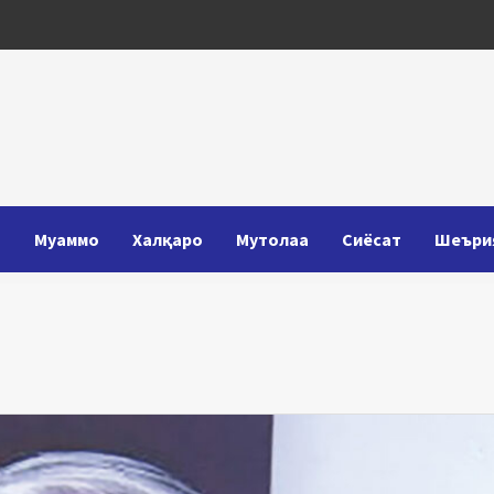
Т
Муаммо
Халқаро
Мутолаа
Сиёсат
Шеъри