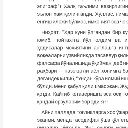
эпиграф”) Халқ таълими вазирлиги
эълон ҳам қилинганди. Хуллас, нима
енгиш иложи бўлмас, имконият эса чек
Ниҳоят, “Ҳар куни ўлгандан бир к
юмиб, пойтахтга йўл олдим ва и
ҳодисалар моҳиятини англашга инт
воқеаларни узвийликда тасаввур қил
фалсафа йўналишида ўқийман, деб н
раҳбари — назокатли аёл хонимга б
дегандек қилиб, “Ундан кўра илмий иш
бўлди. Мени қабул қилишмас экан. Жу
қотди. Қайтиб кетаверишга эса оёқ т
қандай орзуларим бор эди-я?!
Айни паллада тоғликларга хос ўжар
эканми, менда тасодифан ўша қўл етм
нимадир уйғонди. Энг охирги или