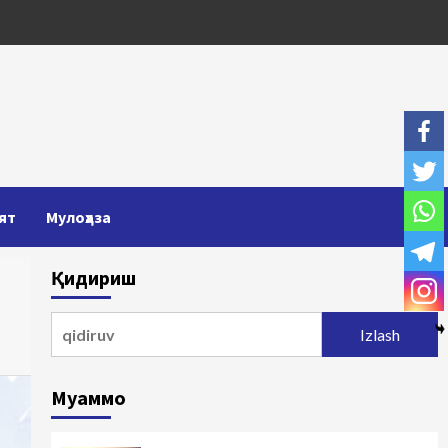
ят
Мулоҳаза
Қидириш
Qidirshish:
Муаммо