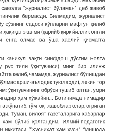
-да, кўнгилда бир армон яшарди: мактабни
н саволга “журналист бўламан” деб жавоб
 тинчлик бермасди. Билмадим, журналист
 бу сўзнинг садоси кўпларни мафтун қилиб
и ҳақиқат эканми (қарийб қирқ йиллик онгли
ни енга олмас ва ўша хаёлий қисматга
ги каникул вақти синфдош дўстим Болта
у рус тили ўқитувчиси) минг бир илинж
айтга келиб, чамамда, журналист бўлишдан
 бўлмас арши-аълодек туюларди), лекин тор
м: ўқитувчининг обрўси тушиб кетган, умри
ригадир ҳам хўжайин… Ботинимда нимадир
га жўнатиб, тўмтоқ жавоблар олар, оғриган
ди. Туман, вилоят газеталарига хабарлар
р ҳам бўлиб қолгандим. Илмий-педагогик
 иккитаси (“Ҳуснихат ҳам ҳусн”, “Иншода