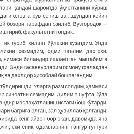
алари қандай шароитда ўқиётганини кўриш
даги оловга сув сепиш ва …шундан кейин
лой бозори тарафдан эзилиб, Вузгородок —
иштириб, факультетни топдик.
тик туриб, хилват йўлакни кузатдим. Унда
рликни сезмадим, одми таълим даргоҳи.
н, нимаси биландир ишлаётган мактабимга
 эди. Энди тасаввурларим осмону фалакдан
йиқ ва дахлдор ҳисоблай бошлагандим.
 тўлдиришди. Уларга разм солдим, ҳаммаси
бир синоатни сезмадим. Дилим ошуфта бўла
ландир маслаҳатлашиш истаги бош кўтарди.
ари бағрига олган, зал ҳувиллаб қолганди.
хирида кенг айвон бор экан, давомида яна
чиқ ёки ёпиқ, одамларнинг гангур-гунгури