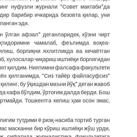
нинг нуфузли журнали “Совет мактаби”да
дир барибир ичкарида безовта қилар, уни
ланган эди.
ун ўлган афзал” деганларидек, кўзни чирт
қтидоримни чамалаб, феълимда воқеа-
илиш, борлиқни яхлитликда ва кечаётган
иб, хулосалар чиқариш иштиёқи борлигидан
ият қилдим. Ниятимни фалсафа факультети
аён қилганимда, “Сиз тайёр файласуфсиз”
 қилинг, бу ўқишдан маъни йўқ” деган жавоб
да хафа бўлдим, ўртоғим далда берди. Бош
ортмайди. Тошкентга келиш ҳам осон эмас,
лигим тутдими ё ризқ-насиба тортиб турган
ас масканни бир кўриш иш­тиёқи жўш урди,
нж сифатида журналистика факультетига