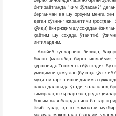
бериб, бинойидек ишлаб юрган бўлсам
битираётганда “Ким бўласан?” дега
берганман ва шу орзуим менга ҳеч
деган сўзнинг жаранггими (ростдан,
қўяди) ёки ризқим шу соҳадан ёзилган
ҳаётим шу соҳада ўтаяпти), ўзим
интилардим.
Ажойиб кунларнинг бирида, баҳор
билан (мактабда бирга ишлаймиз, 
қуршовида Тошкентга йўл олдик. Бу п
умидимни ҳам узган (бу соҳа қўл етиб
муҳитни тарк этишни дилимга тукканди
пахта даласида ўтади, чаласавод б
ғимирлар, шеърлар ёзар, редакциялар
бошим жавоблардан яна баттар оғрир
ёзиб турар, ҳатто жамоатчи мухби
мавзуда мақолалар ёзардим, улардан