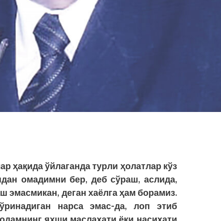
р ҳақида ўйлаганда турли ҳолатлар кўз
ндан омадимни бер, деб сўраш, аслида,
ш эмасмикан, деган хаёлга ҳам борамиз.
ўринадиган нарса эмас-да, лоп этиб
 одамнинг яхши маслаҳати ёки насиҳати