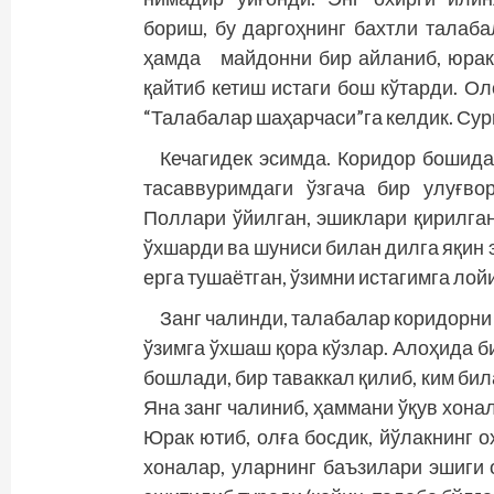
бориш, бу даргоҳнинг бахтли талаб
ҳамда майдонни бир айланиб, юрак
қайтиб кетиш истаги бош кўтарди. О
“Талабалар шаҳарчаси”га келдик. Сур
Кечагидек эсимда. Коридор бошида 
тасаввуримдаги ўзгача бир улуғво
Поллари ўйилган, эшиклари қирилга
ўхшарди ва шуниси билан дилга яқин
ерга тушаётган, ўзимни истагимга ло
Занг чалинди, талабалар коридорни
ўзимга ўхшаш қора кўзлар. Алоҳида 
бошлади, бир таваккал қилиб, ким би
Яна занг чалиниб, ҳаммани ўқув хонал
Юрак ютиб, олға босдик, йўлакнинг о
хоналар, уларнинг баъзилари эшиги о