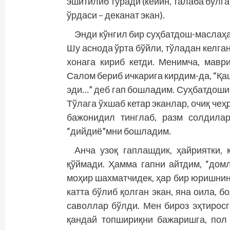
эшитилиб туради (кейин, талаба бўлг
ўрдаси – деканат экан).
Энди кўнгил бир суҳбатдош-маслаҳа
Шу аснода ўрта бўйли, тўладан келган
хонага кириб кетди. Менимча, мавр
Салом бериб ичкарига кирдим-да, “Қа
эди…” деб гап бошладим. Суҳбатдоши
Тўлага ўхшаб кетар эканлар, очиқ че
бажонидил тинглаб, разм солдила
“дийдиё”мни бошладим.
Анча узоқ гаплашдик, ҳайриятки, 
қўймади. Ҳамма гапни айтдим, “дом
моҳир шахматчидек, ҳар бир юришнин
катта бўлиб қолган экан, яна оила,
саволлар бўлди. Мен бироз эҳтиросг
қандай топшириқни бажаришга, пол