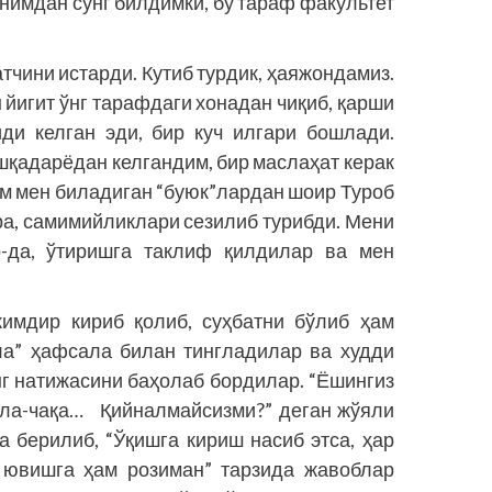
анимдан сўнг билдимки, бу тараф факультет
тчини истарди. Кутиб турдик, ҳаяжондамиз.
 йигит ўнг тарафдаги хонадан чиқиб, қарши
иди келган эди, бир куч илгари бошлади.
шқадарёдан келгандим, бир маслаҳат керак
м мен биладиган “буюк”лардан шоир Туроб
ҳра, самимийликлари сезилиб турибди. Мени
р-да, ўтиришга таклиф қилдилар ва мен
кимдир кириб қолиб, суҳбатни бўлиб ҳам
ла” ҳафсала билан тингладилар ва худди
г натижасини баҳолаб бордилар. “Ёшингиз
 бола-чақа… Қийналмайсизми?” деган жўяли
а берилиб, “Ўқишга кириш насиб этса, ҳар
 ювишга ҳам розиман” тарзида жавоблар