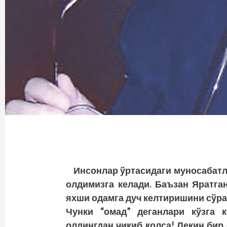
Инсонлар ўртасидаги муносабатла
олдимизга келади. Баъзан Яратга
яхши одамга дуч келтиришини сўра
Чунки “омад” деганлари кўзга к
олдингдан чиқиб қолса! Лекин бир