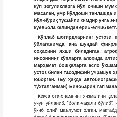
кўп эзгуликларга йўл очиши мумк
Масалан, умр йўлдоши танлашда и
йўл-йўриқ туфайли кимдир унга энг
куёвбола келиндан ёриб-ёлчиб кетг
Кўплаб шогирдларнинг устози, 
ўйлаганимда, ана шундай фикрл
соҳасини яхши биладиган, атро
инсоннинг кўпларга алоҳида илти
марҳамат бошқаларга асло ўхшама
устоз билан тасодифий учрашув ҳ
юборган. (Бу ҳақда автобиограф
тўхталганман). Бинобарин, гап мана
Кекса ота-онамнинг хизматини қил
учун уйланиб, “бола-чақали бўлиб”,
ўқиб, олий маълумот олган, мактаб