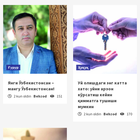
Ғурур
Ҳуқуқ
Янги Ўзбекистонсан –
Уй олишдаги энг катта
мангу Ўзбекистонсан!
хато: уйни арзон
кўрсатиш кейин
2 kun oldin
Behzod
151
қимматга тушиши
мумкин
2 kun oldin
Behzod
170