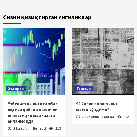
Сизни қизиқтирган янгиликлар
Эътироф
Таассуф
Ўзбекистон янги глобал
90 йиллик нашрнинг
иқтисодиётда ишончли
маёғи сўндими?
инвестиция марказига
2 kun oldin
Behzod
167
айланмоқда
2 kun oldin
Behzod
215