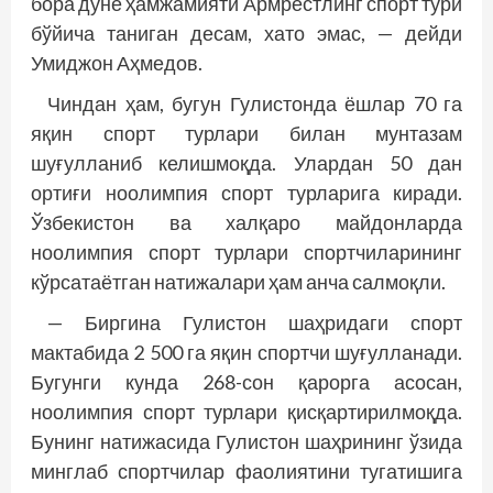
бора дунё ҳамжамияти Армрестлинг спорт тури
бўйича таниган десам, хато эмас, — дей­ди
Умиджон Аҳмедов.
Чиндан ҳам, бугун Гулистонда ёшлар 70 га
яқин спорт турлари билан мунтазам
шуғулланиб келишмоқда. Улардан 50 дан
ортиғи ноолимпия спорт турларига киради.
Ўзбекистон ва халқаро майдонларда
ноолимпия спорт турлари спортчиларининг
кўрсатаётган натижалари ҳам анча салмоқли.
— Биргина Гулистон шаҳридаги спорт
мактабида 2 500 га яқин спортчи шуғулланади.
Бугунги кунда 268-сон қарорга асосан,
ноолимпия спорт турлари қисқартирилмоқда.
Бунинг натижасида Гулистон шаҳрининг ўзида
минглаб спортчилар фаолиятини тугатишига