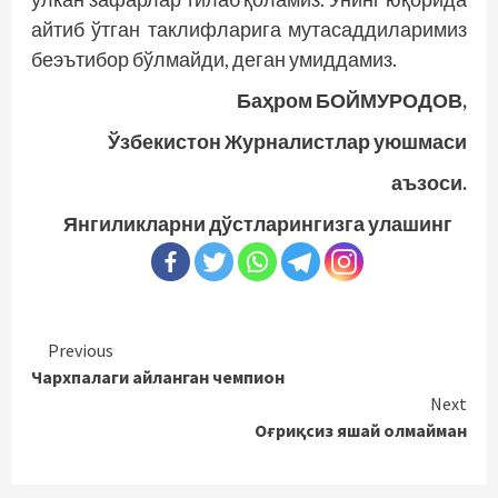
айтиб ўтган таклифларига мутасаддиларимиз
беэътибор бўлмайди, деган умиддамиз.
Баҳром БОЙМУРОДОВ,
Ўзбекистон Журналистлар уюшмаси
аъзоси.
Янгиликларни дўстларингизга улашинг
Continue
Previous
Чархпалаги айланган чемпион
Reading
Next
Оғриқсиз яшай олмайман