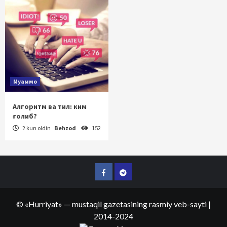
Муаммо
Алгоритм ва тил: ким
ғолиб?
2 kun oldin
Behzod
152
Facebook
Telegram
©
«Hurriyat»
— mustaqil gazetasining rasmiy veb-sayti
|
2014-2024