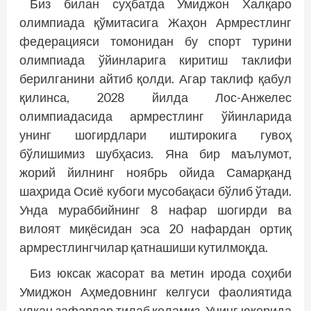
Биз билан суҳбатда Умиджон Халқаро
олимпиада қўмитасига Жаҳон Армрестлинг
федерацияси томонидан бу спорт турини
олимпиада ўйинларига киритиш таклифи
берилганини айтиб қолди. Агар таклиф қабул
қилинса, 2028 йилда Лос-Анжелес
олимпиадасида армрестлинг ўйинларида
унинг шогирдлари иштирокига гувоҳ
бўлишимиз шубҳасиз. Яна бир маълумот,
жорий йилнинг ноябрь ойида Самарқанд
шаҳрида Осиё кубоги мусобақаси бўлиб ўтади.
Унда мураббийнинг 8 нафар шогирди ва
вилоят миқёсидан эса 20 нафардан ортиқ
армрестлингчилар қатнашиши кутилмоқда.
Биз юксак жасорат ва метин ирода соҳиби
Умиджон Аҳмедовнинг келгуси фаолиятида
улкан зафарлар тилаб қоламиз. Унинг юқорида