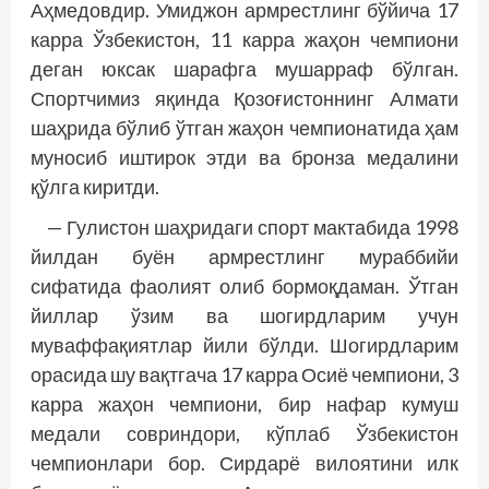
Аҳмедовдир. Умиджон арм­рестлинг бўйича 17
карра Ўзбекистон, 11 карра жаҳон чемпиони
деган юксак шарафга мушарраф бўлган.
Спортчимиз яқинда Қозоғистоннинг Алмати
шаҳрида бўлиб ўтган жаҳон чемпионатида ҳам
муносиб иштирок этди ва бронза медалини
қўлга киритди.
— Гулистон шаҳридаги спорт мактабида 1998
йилдан буён армрестлинг мураббийи
сифатида фаолият олиб бормоқдаман. Ўтган
йиллар ўзим ва шогирдларим учун
муваффақиятлар йили бўлди. Шогирдларим
орасида шу вақтгача 17 карра Осиё чемпиони, 3
карра жаҳон чемпиони, бир нафар кумуш
медали совриндори, кўплаб Ўзбекистон
чемпионлари бор. Сирдарё вилоятини илк