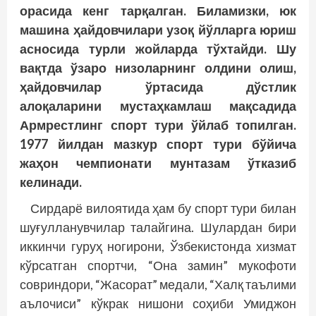
орасида кенг тарқалган. Биламизки, юк
машина ҳайдовчилари узоқ йўлларга юриш
асносида турли жойларда тўхтайди. Шу
вақтда ўзаро низоларнинг олдини олиш,
ҳайдовчилар ўртасида дўстлик
алоқаларини мустаҳкамлаш мақсадида
Армрестлинг спорт тури ўйлаб топилган.
1977 йилдан мазкур спорт тури бўйича
жаҳон чемпионати мунтазам ўтказиб
келинади.
Сирдарё вилоятида ҳам бу спорт тури билан
шуғулланувчилар талайгина. Шулардан бири
иккинчи гуруҳ ногирони, Ўзбекистонда хизмат
кўрсатган спортчи, “Она замин” мукофоти
совриндори, “Жасорат” медали, “Халқ таълими
аълочиси” кўкрак нишони соҳиби Умиджон