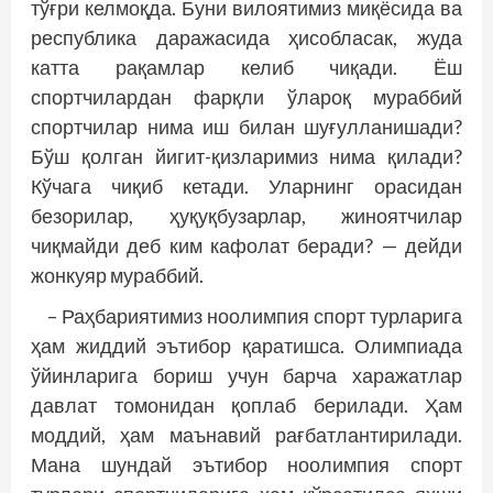
тўғри келмоқда. Буни вилоятимиз миқёсида ва
республика даражасида ҳисобласак, жуда
катта рақамлар келиб чиқади. Ёш
спортчилардан фарқли ўлароқ мураббий
спортчилар нима иш билан шуғулланишади?
Бўш қолган йигит-қизларимиз нима қилади?
Кўчага чиқиб кетади. Уларнинг орасидан
безорилар, ҳуқуқбузарлар, жиноятчилар
чиқмайди деб ким кафолат беради? — дейди
жонкуяр мураббий.
– Раҳбариятимиз ноолимпия спорт турларига
ҳам жиддий эътибор қаратишса. Олимпиада
ўйинларига бориш учун барча харажатлар
давлат томонидан қоплаб берилади. Ҳам
моддий, ҳам маънавий рағбатлантирилади.
Мана шундай эътибор ноолимпия спорт