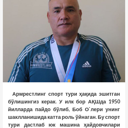
Армрестлинг спорт тури ҳақида эшитган
бўлишингиз керак. У илк бор АҚШда 1950
йилларда пайдо бўлиб, Боб О`лери унинг
шаклланишида катта роль ўйнаган. Бу спорт
тури дастлаб юк машина ҳайдовчилари