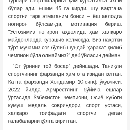
турлари спортчиларига ҳам кўрсатилса яхши
бўлар эди. Ёшим 45 га кирди. Шу вақтгача
спортни тарк этмаганим боиси — ёш авлодга
ногирон бўлсам-да, мотивация бериш.
“Устозимиз ногирон аҳволида ҳам халқаро
майдонларда курашиб келмоқда. Биз наҳотки
тўрт мучамиз соғ бўлиб шундай ҳаракат қилиб
чемпион бўла олмаймиз?” деб ўйласин дейман.
“От ўрнини той босар” дейишади. Таниқли
спортчининг фарзанди ҳам ота изидан кетган.
Катта фарзанди Хондамир 10-синф ўқувчиси.
2022 йилда Армрестлинг бўйича ёшлар
ўртасида Ўзбекистон чемпиони, Осиё кубоги
кумуш медаль совриндори, спорт устаси,
халқаро тоифадаги спортчи деган
ғалабаларни қўлга киритган.