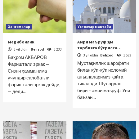
Ҳангомалар
Устозлар мактаби
Меҳрибонлик
Амри маъруф ҳам
тарбияга йўғрилса…
3 yil oldin
Behzod
3 233
3 yil oldin
Behzod
1 533
Баҳром АКБАРОВ
Мустақиллик шарофати
Фариштали эркак —
билан кўп-кўп исломий
Сизни ҳамма нима
анъаналаримиз қайта
учундир салобатли,
тикланди. Шулардан
фариштали эркак дей­ди,
бири – амри маъруф. Уни
— деди…
баъзан…