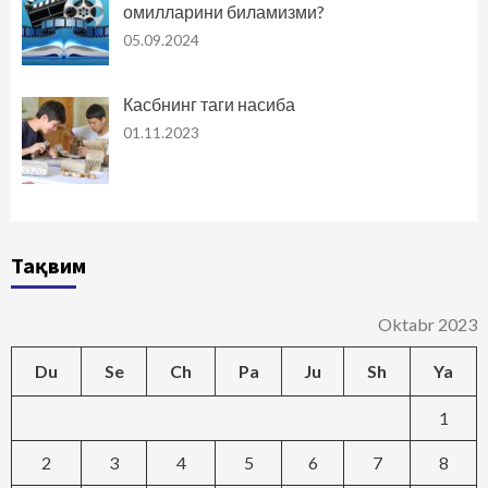
омилларини биламизми?
05.09.2024
Касбнинг таги насиба
01.11.2023
Тақвим
Oktabr 2023
Du
Se
Ch
Pa
Ju
Sh
Ya
1
2
3
4
5
6
7
8