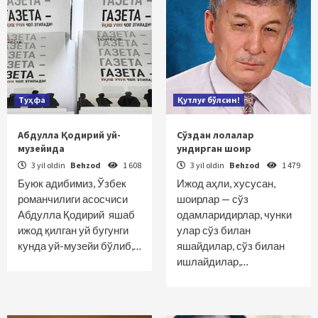
Туҳфа
Қутлуғ бўлсин!
Абдулла Қодирий уй-
Сўздан лолалар
музейида
ундирган шоир
3 yil oldin
Behzod
1 608
3 yil oldin
Behzod
1 479
Буюк адибимиз, Ўзбек
Ижод аҳли, хусусан,
романчилиги асос­чиси
шоирлар — сўз
Абдулла Қодирий яшаб
одамларидирлар, чунки
ижод қилган уй бугунги
улар сўз билан
кунда уй-музейи бўлиб,…
яшайдилар, сўз билан
ишлайдилар,…