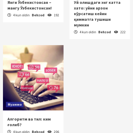
Янги Ўзбекистонсан –
Уй олишдаги энг катта
мангу Ўзбекистонсан!
хато: уйни арзон
кўрсатиш кейин
4 kun oldin
Behzod
192
қимматга тушиши
мумкин
4 kun oldin
Behzod
222
Муаммо
Алгоритм ва тил: ким
ғолиб?
4 kun oldin
Behzod
206