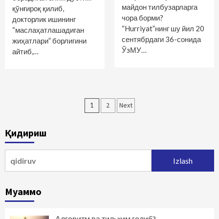
майдон тилбузарларга
қўнғироқ қилиб,
чора борми?
докторлик ишининг
“Hurriyat”нинг шу йил 20
“маслаҳатлашадиган
сентябрдаги 36-сонида
жиҳатлари” борлигини
ЎзМУ…
айтиб,…
Maqolalar
1
2
Next
bo‘yicha
Қидириш
harakatlanish
Qidirshish:
Муаммо
Алгоритм ва тил: ким ғолиб?