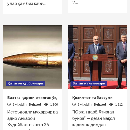
2…
улар ҳам биз каби…
Қатағон қурбонлари
Ватан манзиллари
Бахтга қарши отилган ўқ
Қизилтоғ табассуми
3 yil oldin
Behzod
1 306
3 yil oldin
Behzod
1 812
Истеъдодли муҳаррир ва
“Юрган дарё, ўтирган
адиб Анқабой
бўйра” — деган мақол
Худойбахтов нега 35
қадим-қадимдан