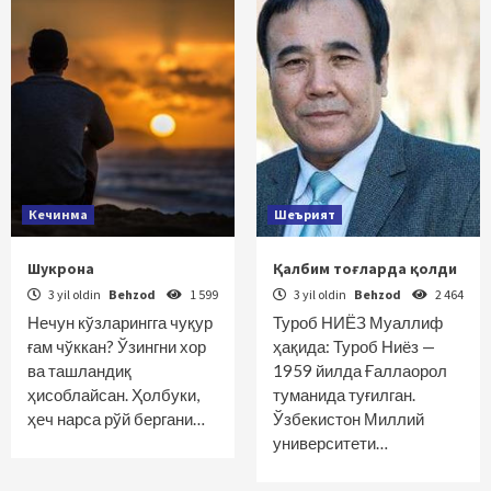
Кечинма
Шеърият
Шукрона
Қалбим тоғларда қолди
3 yil oldin
Behzod
1 599
3 yil oldin
Behzod
2 464
Нечун кўзларингга чуқур
Туроб НИЁЗ Муаллиф
ғам чўккан? Ўзингни хор
ҳақида: Туроб Ниёз —
ва ташландиқ
1959 йилда Ғаллаорол
ҳисоблайсан. Ҳолбуки,
туманида туғилган.
ҳеч нарса рўй бергани…
Ўзбекистон Миллий
университети…