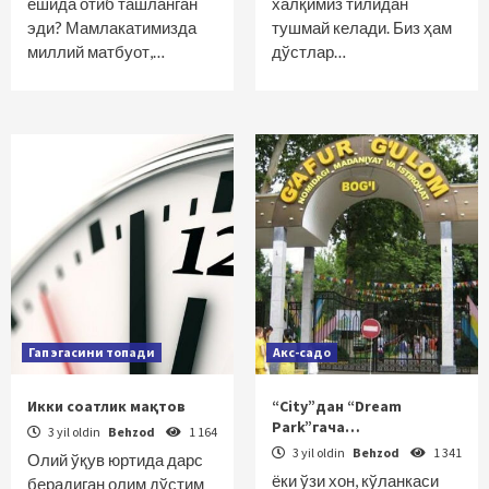
ёшида отиб ташланган
халқимиз тилидан
эди? Мамлакатимизда
тушмай келади. Биз ҳам
миллий матбуот,…
дўстлар…
Гап эгасини топади
Акс-садо
Икки соатлик мақтов
“Сity”дан “Dream
Park”гача…
3 yil oldin
Behzod
1 164
3 yil oldin
Behzod
1 341
Олий ўқув юртида дарс
ёки ўзи хон, кўланкаси
берадиган олим дўстим