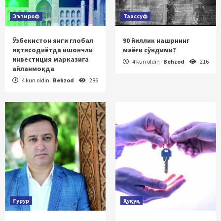
Эътироф
Таассуф
Ўзбекистон янги глобал
90 йиллик нашрнинг
иқтисодиётда ишончли
маёғи сўндими?
инвестиция марказига
4 kun oldin
Behzod
216
айланмоқда
4 kun oldin
Behzod
286
Ғурур
Ҳуқуқ