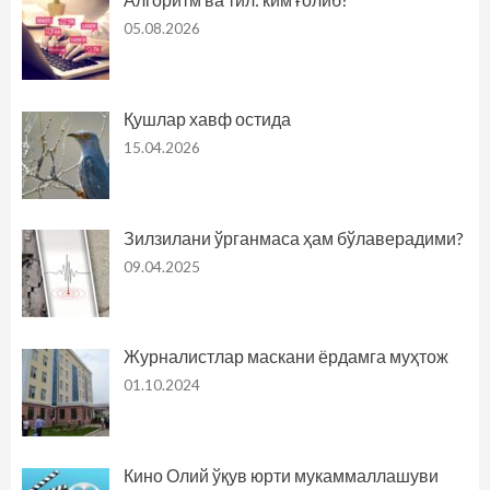
05.08.2026
Қушлар хавф остида
15.04.2026
Зилзилани ўрганмаса ҳам бўлаверадими?
09.04.2025
Журналистлар маскани ёрдамга муҳтож
01.10.2024
Кино Олий ўқув юрти мукаммаллашуви