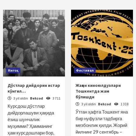
Нигоҳ
Фестивал
Дўстлар дийдорин истар
Жаҳон киноюлдузлари
кўнгил…
Тошкентда жам
бўлишди
3 yil oldin
Behzod
3 711
3 yil oldin
Behzod
1 318
Курсдош дўстлар
Ўтган ҳафта Тошкент яна
дийдорлашуви ҳақида
бир нуфузли тадбирга
ёзиш шунчалик
мезбонлик қилди. Жорий
муҳимми? Ҳамманинг
йилнинг 29 сентябрь –
ҳам курсдош­лари бор,