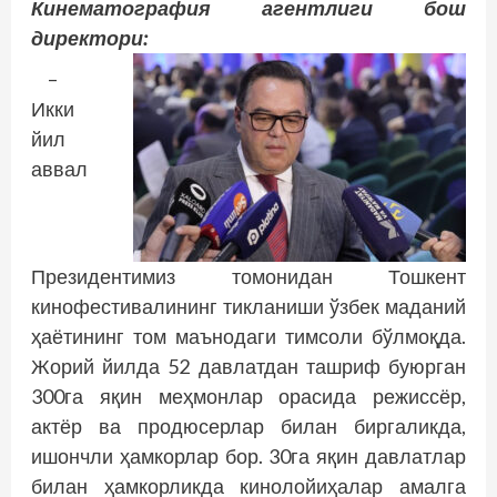
Кинематография агентлиги бош
директори:
–
Икки
йил
аввал
Президентимиз томонидан Тошкент
кинофестивалининг тикланиши ўзбек маданий
ҳаётининг том маънодаги тимсоли бўлмоқда.
Жорий йилда 52 давлатдан ташриф буюрган
300га яқин меҳмонлар орасида режиссёр,
актёр ва продюсерлар билан биргаликда,
ишончли ҳамкорлар бор. 30га яқин давлатлар
билан ҳамкорликда кинолойиҳалар амалга