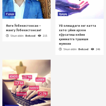
Ғурур
Ҳуқуқ
Янги Ўзбекистонсан –
Уй олишдаги энг катта
мангу Ўзбекистонсан!
хато: уйни арзон
кўрсатиш кейин
5 kun oldin
Behzod
215
қимматга тушиши
мумкин
5 kun oldin
Behzod
246