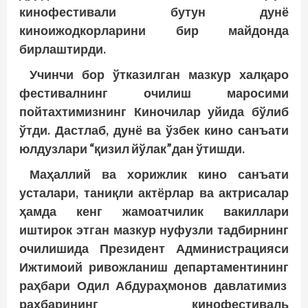
кинофестивали бутун дунё
киноижодкорларини бир майдонда
бирлаштирди.
Учинчи бор ўтказилган мазкур халқаро
фестивалнинг очилиш маросими
пойтахтимизнинг Киночилар уйида бўлиб
ўтди. Дастлаб, дунё ва ўзбек кино санъати
юлдузлари “қизил йўлак”дан ўтишди.
Маҳаллий ва хорижлик кино санъати
усталари, таниқли актёрлар ва актрисалар
ҳамда кенг жамоатчилик вакиллари
иштирок этган мазкур нуфузли тадбирнинг
очилишида Президент Администрацияси
Ижтимоий ривожланиш департаментининг
раҳбари Одил Абдураҳмонов давлатимиз
раҳбарининг кинофестиваль