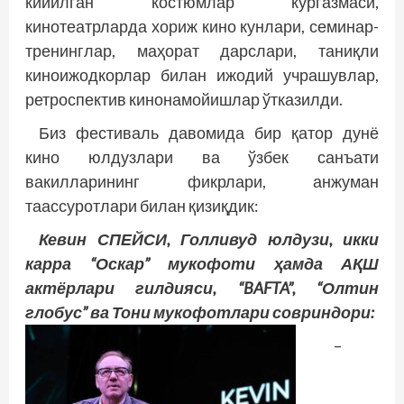
кийилган костюмлар кўргазмаси,
кинотеатрларда хориж кино кунлари, семинар-
тренинг­лар, маҳорат дарслари, таниқли
киноижодкорлар билан ижодий учрашувлар,
ретроспектив кинонамойишлар ўтказилди.
Биз фестиваль давомида бир қатор дунё
кино юлдузлари ва ўзбек санъати
вакилларининг фикрлари, анжуман
таассуротлари билан қизиқдик:
Кевин СПЕЙСИ, Голливуд юлдузи, икки
карра “Оскар” мукофоти ҳамда АҚШ
актёрлари гилдияси, “BAFTA”, “Олтин
глобус” ва Тони мукофотлари совриндори:
–