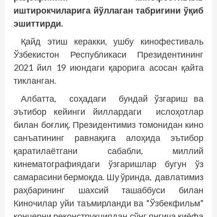
иштирокчиларига йўллаган табригини ўқиб
эшиттирди.
Қайд этиш керакки, ушбу кинофестиваль
Ўзбекистон Республикаси Президентининг
2021 йил 19 июндаги қарорига асосан қайта
тикланган.
Албатта, соҳадаги бундай ўзгариш ва
эътибор кейинги йиллардаги ислоҳотлар
билан боғлиқ. Президентимиз томонидан кино
санъатининг равнақига алоҳида эътибор
қаратилаётгани сабабли, миллий
кинематографиядаги ўзгаришлар бугун ўз
самарасини бермоқда. Шу ўринда, давлатимиз
раҳбарининг шахсий ташаббуси билан
Киночилар уйи таъмирланди ва “Ўзбекфильм”
концерни реконструк­циядан сўнг янгича қиёфа