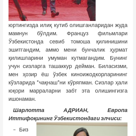
юртингизда илиқ кутиб олишганларидан жуда
мамнун бўлдим. Француз фильмлари
Ўзбекистонда севиб томоша қилинишини
эшитгандим, аммо мени бунчалик ҳурмат
қилишларини умуман кутмагандим. Бунинг
учун сизларга ташаккур дейман. Биласизми,
мен ҳозир ёш ўзбек киноижодкорларининг
кўзларида “чақнаш”ни кўряпман. Сизлар ҳали
юқори марраларни забт эта олишингизга
ишонаман.
Шарлотта АДРИАН, Европа
Иттифоқининг Ўзбекистондаги элчиси:
– Биз