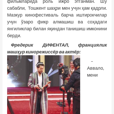
фильмларида роль ижро этганман. Шу
сабабли, Тошкент шаҳри мен учун ҳам қадрли.
Мазкур кинофестиваль барча иштирокчилар
учун ўзаро фикр алмашиш ва соҳадаги
янгиликлар билан яқиндан танишиш имконини
берди.
Фредерик ДИФЕНТАЛ, франциялик
машҳур кинорежиссёр ва актёр:
–
Аввало,
мени