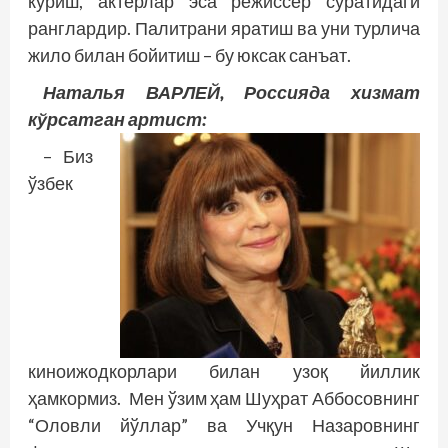
кўриш, актёрлар эса режиссёр суратидаги
ранглардир. Палитрани яратиш ва уни турлича
жило билан бойитиш – бу юксак санъат.
Наталья ВАРЛЕЙ, Россияда хизмат
кўрсатган артист:
– Биз
ўзбек
киноижодкорлари билан узоқ йиллик
ҳамкормиз. Мен ўзим ҳам Шуҳрат Аббосовнинг
“Оловли йўллар” ва Учқун Назаровнинг