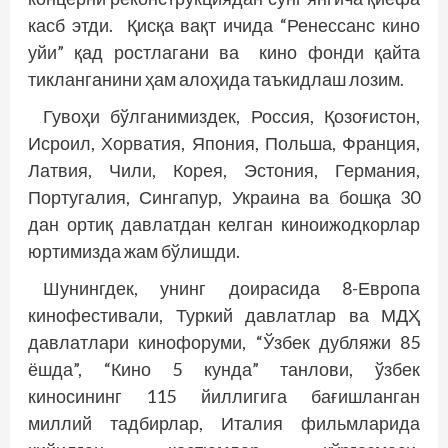
касб этди. Қисқа вақт ичида “Ренессанс кино
уйи” қад ростлагани ва кино фонди қайта
тикланганини ҳам алоҳида таъкидлаш лозим.
Гувоҳи бўлганимиздек, Россия, Қозоғистон,
Исроил, Хорватия, Япония, Польша, Франция,
Латвия, Чили, Корея, Эстония, Германия,
Португалия, Сингапур, Украина ва бошқа 30
дан ортиқ давлатдан келган киноижодкорлар
юртимизда жам бўлишди.
Шунингдек, унинг доирасида 8-Европа
кинофес­тивали, Туркий давлатлар ва МДҲ
давлатлари кинофоруми, “Ўзбек дубляжи 85
ёшда”, “Кино 5 кунда” танлови, ўзбек
киносининг 115 йиллигига бағишланган
миллий тадбирлар, Италия фильмларида