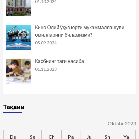
01.10.2024
Кино Олий ўқув юрти мукаммаллашуви
омилларини биламизми?
05.09.2024
Касбнинг таги насиба
01.11.2023
Тақвим
Oktabr 2023
Du
Se
Ch
Pa
Ju
Sh
Ya