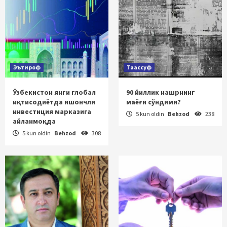
Эътироф
Таассуф
Ўзбекистон янги глобал
90 йиллик нашрнинг
иқтисодиётда ишончли
маёғи сўндими?
инвестиция марказига
5 kun oldin
Behzod
238
айланмоқда
5 kun oldin
Behzod
308