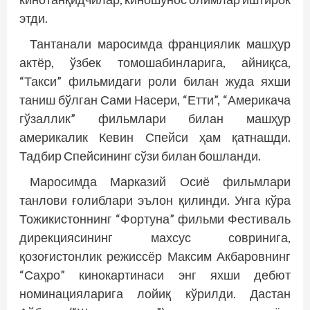
этди.
Тантанали маросимда франциялик машҳур
актёр, ўзбек томошабинларига, айниқса,
“Такси” фильмидаги роли билан жуда яхши
таниш бўлган Сами Насери, “Етти”, “Америкача
гўзаллик” фильмлари билан машҳур
америкалик Кевин Спейси ҳам қатнаш­­ди.
Тадбир Спейсининг сўзи билан бошланди.
Маросимда Марказий Осиё фильмлари
танлови ғолиблари эълон қилинди. Унга кўра
Тожикистоннинг “Фортуна” фильми Фестиваль
дирекциясининг махсус совринига,
қозоғистонлик режиссёр Максим Акбаровнинг
“Саҳро” кинокартинаси энг яхши деб­ют
номинацияларига лойиқ кўрилди. Дастан