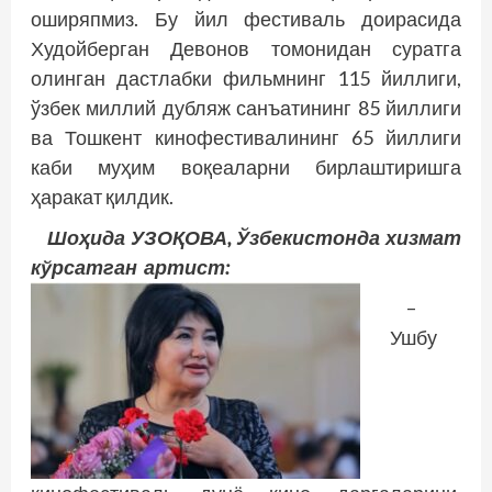
оширяпмиз. Бу йил фестиваль доирасида
Худойберган Девонов томонидан суратга
олинган дастлабки фильмнинг 115 йиллиги,
ўзбек миллий дубляж санъатининг 85 йиллиги
ва Тошкент кинофестивалининг 65 йиллиги
каби муҳим воқеаларни бирлаштиришга
ҳаракат қилдик.
Шоҳида УЗОҚОВА, Ўзбекистонда хизмат
кўрсатган артист:
–
Ушбу