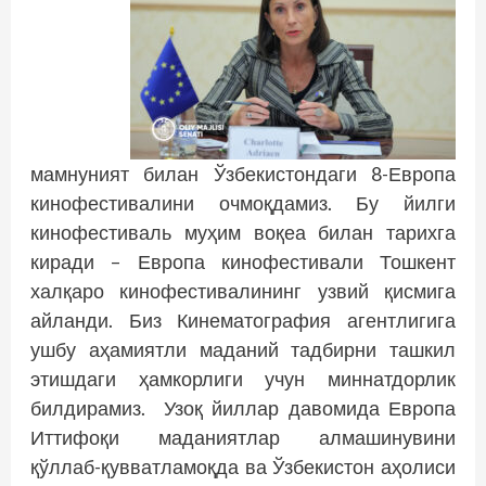
мамнуният билан Ўзбекистондаги 8-Европа
кинофестивалини очмоқдамиз. Бу йилги
кинофестиваль муҳим воқеа билан тарихга
киради – Европа кинофестивали Тошкент
халқаро кинофестивалининг узвий қисмига
айланди. Биз Кинематография агентлигига
ушбу аҳамиятли маданий тадбирни ташкил
этишдаги ҳамкорлиги учун миннатдорлик
билдирамиз. Узоқ йиллар давомида Европа
Иттифоқи маданиятлар алмашинувини
қўллаб-қувватламоқда ва Ўзбекистон аҳолиси