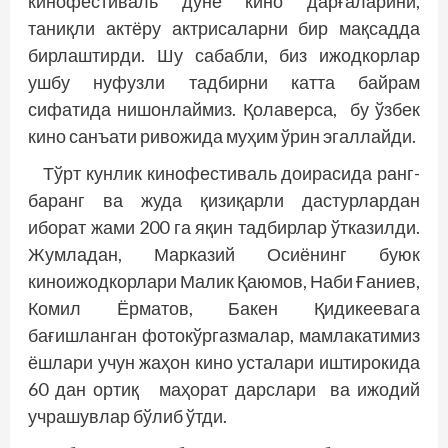
кинофестиваль дунё кино дарғаларини,
таниқли актёру актрисаларни бир мақсадда
бирлаштирди. Шу сабабли, биз ижодкорлар
ушбу нуфузли тадбирни катта байрам
сифатида нишонлаймиз. Қолаверса, бу ўзбек
кино санъати ривожида муҳим ўрин эгаллайди.
Тўрт кунлик кинофестиваль доирасида ранг-
баранг ва жуда қизиқарли дастурлардан
иборат жами 200 га яқин тадбирлар ўтказилди.
Жумладан, Марказий Осиёнинг буюк
киноижодкорлари Малик Қаюмов, Наби Ғаниев,
Комил Ёрматов, Бакен Қидикеевага
бағишланган фотокўргазмалар, мамлакатимиз
ёшлари учун жаҳон кино усталари иштирокида
60 дан ортиқ маҳорат дарслари ва ижодий
учрашувлар бўлиб ўтди.