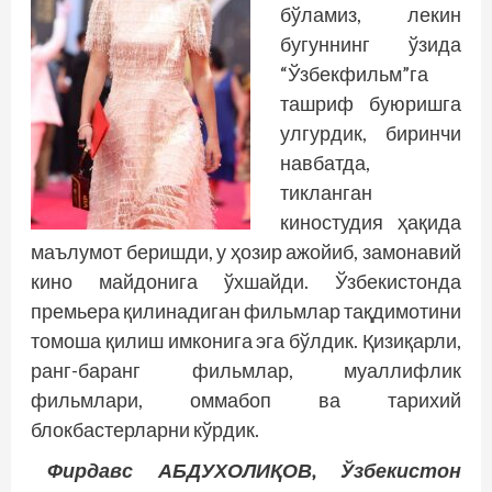
бўламиз, лекин
бугуннинг ўзида
“Ўзбекфильм”га
ташриф буюришга
улгурдик, биринчи
навбатда,
тикланган
киностудия ҳақида
маълумот беришди, у ҳозир ажойиб, замонавий
кино майдонига ўхшайди. Ўзбекистонда
премьера қилинадиган фильмлар тақдимотини
томоша қилиш имконига эга бўлдик. Қизиқарли,
ранг-баранг фильмлар, муаллифлик
фильмлари, оммабоп ва тарихий
блокбастерларни кўрдик.
Фирдавс АБДУХОЛИҚОВ, Ўзбекистон