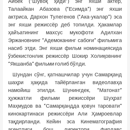
Айбек (“Шувоқ ҳиди”) энг яхши актёр,
Талаайкан Абазова (“Есимда”) энг яхши
актриса, Дархон Тулегенов (“Ака-укалар”) эса
энг яхши режиссёр деб топилди. Ҳакамлар
ҳайъатининг махсус мукофоти Адилхан
Эржановнинг “Адемоканинг сабоғи” фильмига
насиб этди. Энг яхши фильм номинациясида
ўзбекис­тонлик режиссёр Шокир Холиқовнинг
“Якшанба” фильми ғолиб бўлди.
Шундан сўнг, қатнашчилар учун Самарқанд
шаҳри ҳақида тайёрланган видеолавҳа
намойиш этилди. Шунингдек, “Матонат”
ҳужжатли фильми режиссёри Шуҳрат
Маҳмудов ва “Самарқандда қовун таровати”
кинокартинаси режиссёри Али Ҳамроевлар
тақдирланди. Кейин эса Кинематография
агентлиги бош директори Фирдавс