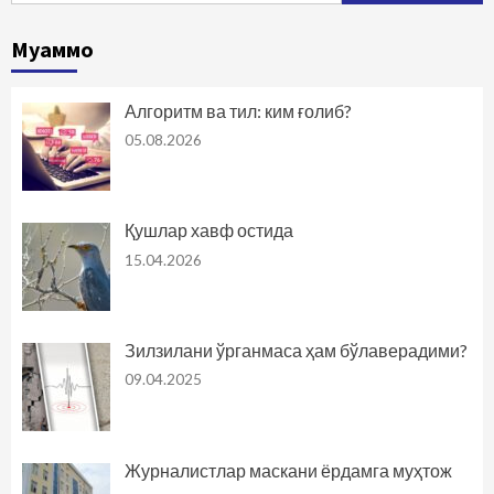
Муаммо
Алгоритм ва тил: ким ғолиб?
05.08.2026
Қушлар хавф остида
15.04.2026
Зилзилани ўрганмаса ҳам бўлаверадими?
09.04.2025
Журналистлар маскани ёрдамга муҳтож