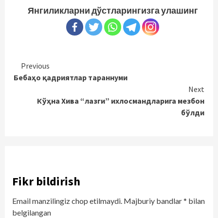
Янгиликларни дўстларингизга улашинг
Continue
Previous
Бебаҳо қадриятлар тараннуми
Reading
Next
Кўҳна Хива “лазги” ихлосмандларига мезбон
бўлди
Fikr bildirish
Email manzilingiz chop etilmaydi.
Majburiy bandlar
*
bilan
belgilangan