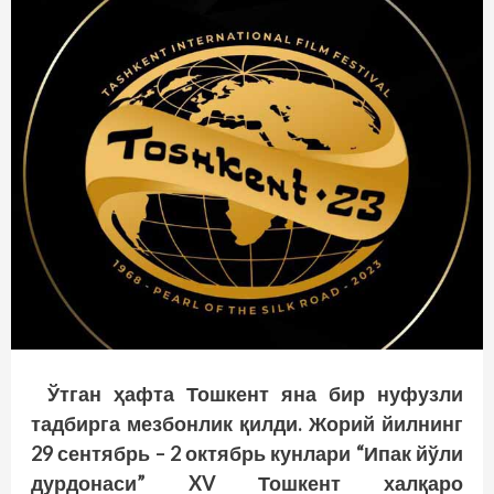
Ўтган ҳафта Тошкент яна бир нуфузли
тадбирга мезбонлик қилди. Жорий йилнинг
29 сентябрь – 2 октябрь кунлари “Ипак йўли
дурдонаси” XV Тошкент халқаро