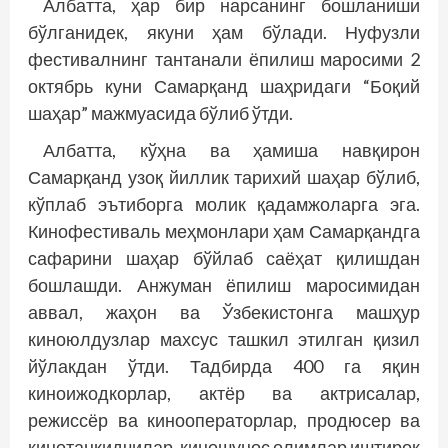
Албатта, ҳар бир нарсанинг бошланиши
бўлганидек, якуни ҳам бўлади. Нуфузли
фестивалнинг тантанали ёпилиш маросими 2
октябрь куни Самарқанд шаҳридаги “Боқий
шаҳар” мажмуасида бўлиб ўтди.
Албатта, кўҳна ва ҳамиша навқирон
Самарқанд узоқ йиллик тарихий шаҳар бўлиб,
кўплаб эътиборга молик қадамжоларга эга.
Кинофестиваль меҳмонлари ҳам Самарқандга
сафарини шаҳар бўйлаб саёҳат қилишдан
бошлашди. Анжуман ёпилиш маросимидан
аввал, жаҳон ва Ўзбекистонга машҳур
киноюлдузлар махсус ташкил этилган қизил
йўлакдан ўтди. Тадбирда 400 га яқин
киноижодкорлар, актёр ва актрисалар,
режиссёр ва кинооператорлар, продюсер ва
кинотанқидчилар, киношунос олимлар иштирок