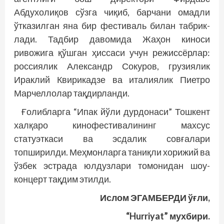
Абдухолиқов сўзга чиқиб, барчани омадли
ўтказилган яна бир фестиваль билан табрик­
лади. Тадбир давомида Жаҳон киноси
ривожига қўшган ҳиссаси учун режиссёрлар:
россиялик Александр Сокуров, грузиялик
Ираклий Квирикадзе ва италиялик Пиетро
Марчеллолар тақдирланди.
Ғолибларга “Ипак йўли дурдонаси” Тошкент
халқаро кинофестивалининг махсус
статуэткаси ва эсдалик совғалари
топширилди. Меҳмонларга таниқли хорижий ва
ўзбек эстрада юлдузлари томонидан шоу-
концерт тақдим этилди.
Ислом ЭГАМБЕРДИ ўғли,
“Hurriyat” мухбири.