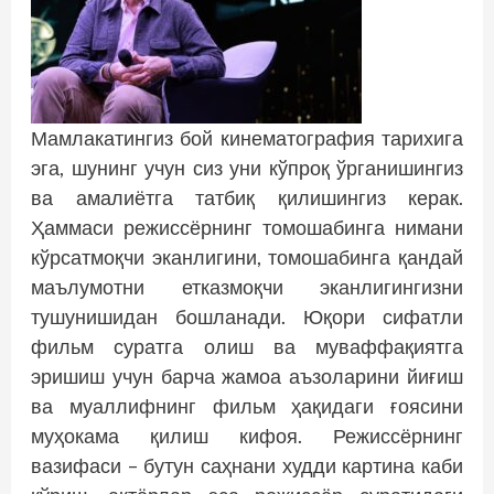
Мамлакатингиз бой кинематография тарихига
эга, шунинг учун сиз уни кўпроқ ўрганишингиз
ва амалиётга татбиқ қилишингиз керак.
Ҳаммаси режиссёрнинг томошабинга нимани
кўрсатмоқчи эканлигини, томошабинга қандай
маълумотни етказмоқчи эканлигингизни
тушунишидан бошланади. Юқори сифатли
фильм суратга олиш ва муваффақиятга
эришиш учун барча жамоа аъзоларини йиғиш
ва муаллифнинг фильм ҳақидаги ғоясини
муҳокама қилиш кифоя. Режиссёрнинг
вазифаси – бутун саҳнани худди картина каби