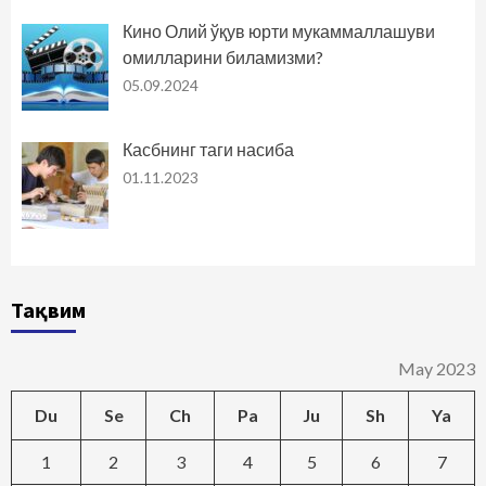
Кино Олий ўқув юрти мукаммаллашуви
омилларини биламизми?
05.09.2024
Касбнинг таги насиба
01.11.2023
Тақвим
May 2023
Du
Se
Ch
Pa
Ju
Sh
Ya
1
2
3
4
5
6
7