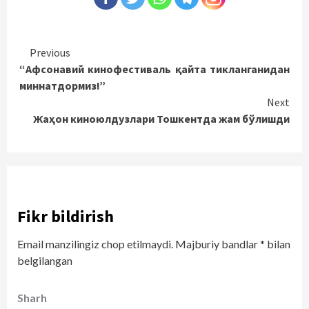
Continue
Previous
“Афсонавий кинофестиваль қайта тикланганидан
Reading
миннатдормиз!”
Next
Жаҳон киноюлдузлари Тошкентда жам бўлишди
Fikr bildirish
Email manzilingiz chop etilmaydi.
Majburiy bandlar
*
bilan
belgilangan
Sharh