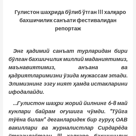
Гулистон шаҳрида бўлиб ўтган III халқаро
бахшичилик санъати фестивалидан
репортаж
Энг қадимий санъат турларидан бири
бўлган бахшичилик миллий маданиятимиз,
маънавиятимиз, анъана ва
қадриятларимизни ўзида мужассам этади.
Элимизнинг эзгу ният ҳамда истакларини
ифодалайди.
…Гулистон шаҳри жорий йилнинг 6-8 май
кунлари байрам оғушига чўмди. “Тўйга
тўёна билан” деганларидек бир гуруҳ ОАВ
вакиллари ва журналистлар Сирдарёда
ўтказилаётган III халқаро бахшичилик