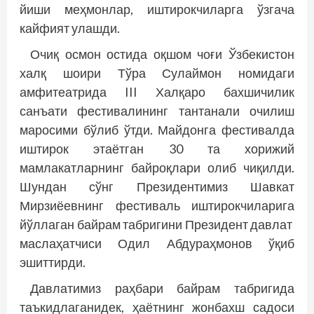
йиши меҳмонлар, иштирокчиларга ўзгача
кайфият улашди.
Очиқ осмон остида оқшом чоғи Ўзбекистон
халқ шоири Тўра Сулаймон номидаги
амфитеатрида III Халқаро бахшичилик
санъати фестивалининг тантанали очилиш
маросими бўлиб ўтди. Майдонга фестивалда
иштирок этаётган 30 та хорижий
мамлакатларнинг байроқлари олиб чиқилди.
Шундан сўнг Президентимиз Шавкат
Мирзиёевнинг фестиваль иштирокчиларига
йўллаган байрам табригини Президент давлат
маслаҳатчиси Одил Абдураҳмонов ўқиб
эшиттирди.
Давлатимиз раҳбари байрам таб­ригида
таъкидлаганидек, ҳаётнинг жонбахш садоси