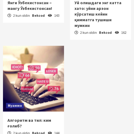
Янги Ўзбекистонсан –
Уй олишдаги энг катта
мангу Ўзбекистонсан!
хато: уйни арзон
кўрсатиш кейин
2 kun oldin
Behzod
143
қимматга тушиши
мумкин
2 kun oldin
Behzod
162
Муаммо
Алгоритм ва тил: ким
ғолиб?
2 kun oldin
Behzod
144