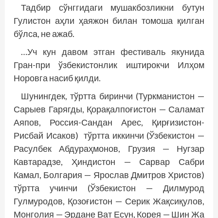
Тадбир сўнггидаги мушакбозликни бутун
Гулистон аҳли ҳаяжон билан томоша қилган
бўлса, не ажаб.
…Уч кун давом этган фестиваль якунида
Гран-при ўзбекистонлик иштирокчи Илҳом
Норовга насиб қилди.
Шунингдек, тўртта биринчи (Туркманистон —
Сарыев Гарягды, Қорақалпоғис­тон — Саламат
Аяпов, Россия-Сандан Арес, Қирғизис­тон-
Рисбай Исаков) тўртта иккинчи (Ўзбекистон —
Расулбек Абдураҳмонов, Грузия — Нугзар
Кавтарадзе, Ҳиндис­тон — Сарвар Сабри
Камал, Болгария — ­Ярослав Дмитров Христов)
тўртта учинчи (Ўзбекистон — Дилмурод
Гулмуродов, Қозоғистон — Серик Жақсиқулов,
Монголия — Эрдане Ват Есун, Корея — Шин Жа