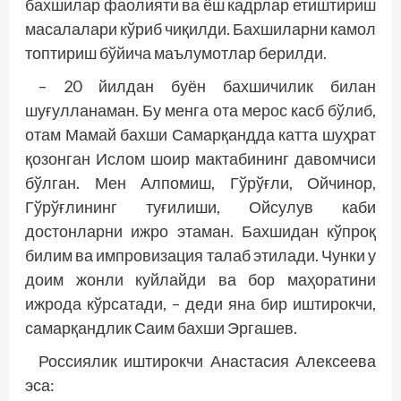
бахшилар фаолияти ва ёш кадрлар етиштириш
масалалари кўриб чиқилди. Бахшиларни камол
топтириш бўйича маълумотлар берилди.
– 20 йилдан буён бахшичилик билан
шуғулланаман. Бу менга ота мерос касб бўлиб,
отам Мамай бахши Самарқандда катта шуҳрат
қозонган Ислом шоир мактабининг давомчиси
бўлган. Мен Алпомиш, Гўрўғли, Ойчинор,
Гўрўғлининг туғилиши, Ойсулув каби
достонларни ижро этаман. Бахшидан кўпроқ
билим ва импровизация талаб этилади. Чунки у
доим жонли куйлайди ва бор маҳоратини
ижрода кўрсатади, – деди яна бир иштирокчи,
самарқандлик Саим бахши Эргашев.
Россиялик иштирокчи Анастасия Алексеева
эса: