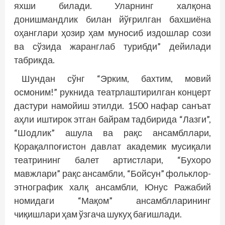
яхши билади. Уларнинг халқона
донишмандлик билан йўғрилган бахшиёна
оҳанглари ҳозир ҳам муносиб издошлар сози
ва сўзида жаранглаб турибди” дейилади
табрикда.
Шундан сўнг “Эрким, бахтим, мовий
осмоним!” рукнида театрлаштирилган концерт
дастури намойиш этилди. 1500 нафар санъат
аҳли иштирок этган байрам тадбирида “Лазги”,
“Шодлик” ашула ва рақс ансамбллари,
Қорақалпоғистон давлат академик мусиқали
театрининг балет артистлари, “Бухоро
мавжлари” рақс ансамбли, “Бойсун” фольклор-
этнографик халқ ансамбли, Юнус Ражабий
номидаги “Мақом” ансамблларининг
чиқишлари ҳам ўзгача шукуҳ бағишлади.