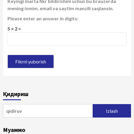
Keyingi marta fikr bildirishim uchun bu brauzerda
mening ismim, email va saytim manzili saqlansin.
Please enter an answer in digits:
5 × 2 =
Қидириш
Qidirshish:
Муаммо