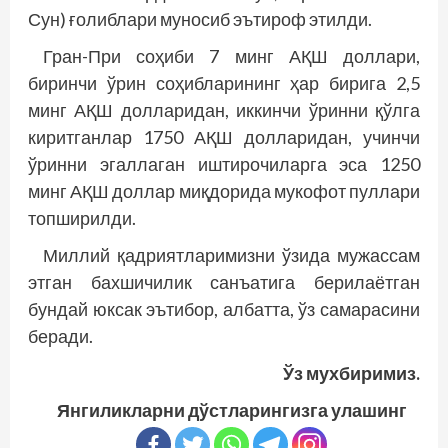
Сун) ғолиблари муносиб эътироф этилди.
Гран-При соҳиби 7 минг АҚШ доллари,
биринчи ўрин соҳибларининг ҳар бирига 2,5
минг АҚШ долларидан, иккинчи ўринни қўлга
киритганлар 1750 АҚШ долларидан, учинчи
ўринни эгаллаган иштирочиларга эса 1250
минг АҚШ доллар миқдорида мукофот пуллари
топширилди.
Миллий қадриятларимизни ўзида мужассам
этган бахшичилик санъатига берилаётган
бундай юксак эътибор, албатта, ўз самарасини
беради.
Ўз мухбиримиз.
Янгиликларни дўстларингизга улашинг