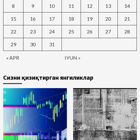
8
9
10
11
12
13
14
15
16
17
18
19
20
21
22
23
24
25
26
27
28
29
30
31
« APR
IYUN »
Сизни қизиқтирган янгиликлар