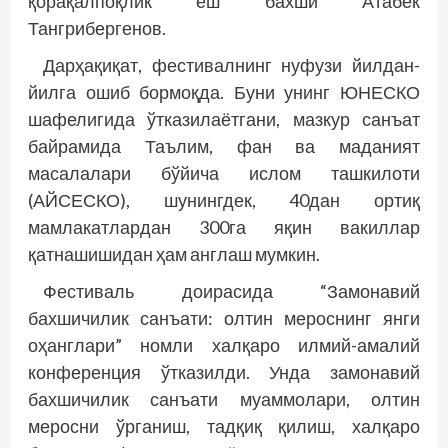
қорақалпоқлик ёш бахши Атабек
Тангрибергенов.
Дарҳақиқат, фестивалнинг нуфузи йилдан-
йилга ошиб бормоқда. Буни унинг ЮНЕСКО
шафелигида ўтказилаётгани, мазкур санъат
байрамида Таълим, фан ва маданият
масалалари бўйича ислом ташкилоти
(АЙСЕСКО), шунингдек, 40дан ортиқ
мамлакатлардан 300га яқин вакиллар
қатнашишидан ҳам англаш мумкин.
Фестиваль доирасида “Замонавий
бахшичилик санъати: олтин мероснинг янги
оҳанглари” номли халқаро илмий-­амалий
конференция ўтказилди. Унда замонавий
бахшичилик санъати муаммолари, олтин
меросни ўрганиш, тадқиқ қилиш, халқаро