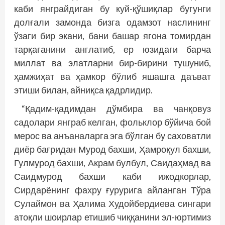
каби янграйдиган бу куй-қўшиқлар бугунги
долғали замонда бизга одамзот наслининг
ўзаги бир экани, бани башар ягона томирдан
тарқаганини англатиб, ер юзидаги барча
миллат ва элатларни бир-бирини тушуниб,
ҳамжиҳат ва ҳамкор бўлиб яшашга даъват
этиши билан, айниқса қадрлидир.
“Қадим-қадимдан дўмбира ва чанқовуз
садолари янграб келган, фольклор бўйича бой
мерос ва анъаналарга эга бўлган бу саховатли
диёр бағридан Мурод бахши, Ҳамроқул бахши,
Гулмурод бахши, Акрам булбул, Саидаҳмад ва
Саидмурод бахши каби ижодкорлар,
Сирдарёнинг фахру ғурурига айланган Тўра
Сулаймон ва Ҳалима Худойбердиева сингари
атоқли шоирлар етишиб чиққанини эл-юртимиз