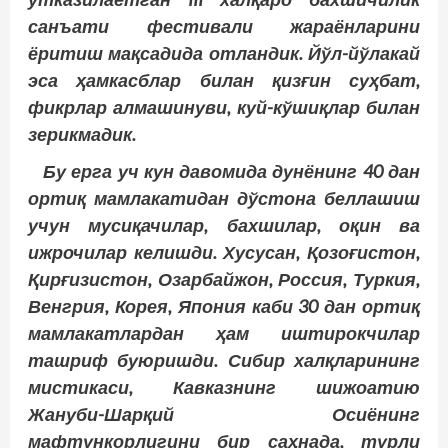
санъати фестивали жараёнларини
ёритиш мақсадида отландик. Йўл-йўлакай
эса ҳамкасблар билан қизғин суҳбат,
фикрлар алмашинуви, куй-кўшиқлар билан
зерикмадик.
Бу ерга уч кун давомида дунёнинг 40 дан
ортиқ мамлакатидан дўстона беллашиш
учун мусиқачилар, бахшилар, оқин ва
ижрочилар келишди. Хусусан, Қозоғистон,
Қирғизистон, Озарбайжон, Россия, Туркия,
Венгрия, Корея, Япония каби 30 дан ортиқ
мамлакатлардан ҳам иштирокчилар
ташриф буюришди. Сибир халқларининг
мистикаси, Кавказнинг шижоатию
Жануби-Шарқий Осиёнинг
мафтункорлигини бир саҳнада, турли