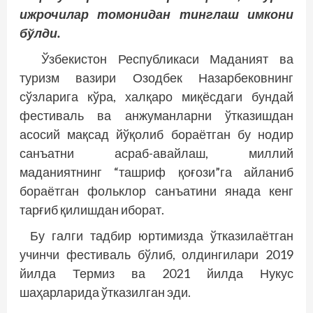
ижрочилар томонидан тинглаш имкони
бўлди.
Ўзбекистон Республикаси Маданият ва
туризм вазири Озодбек Назарбековнинг
сўзларига кўра, халқаро миқёсдаги бундай
фестиваль ва анжуманларни ўтказишдан
асосий мақсад йўқолиб бораётган бу нодир
санъатни асраб-авайлаш, миллий
маданиятнинг “ташриф қоғози”га айланиб
бораётган фольклор санъатини янада кенг
тарғиб қилишдан иборат.
Бу галги тадбир юртимизда ўтказилаётган
учинчи фестиваль бўлиб, олдингилари 2019
йилда Термиз ва 2021 йилда Нукус
шаҳарларида ўтказилган эди.