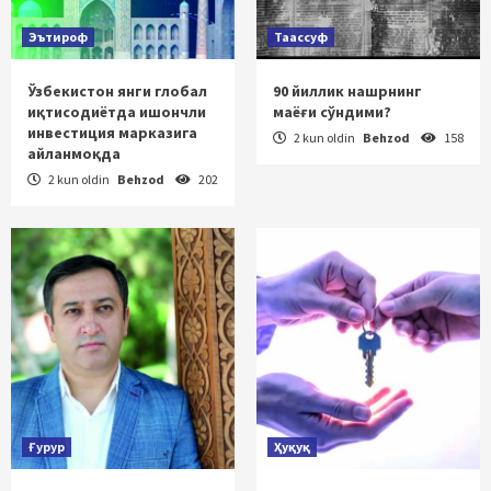
Эътироф
Таассуф
Ўзбекистон янги глобал
90 йиллик нашрнинг
иқтисодиётда ишончли
маёғи сўндими?
инвестиция марказига
2 kun oldin
Behzod
158
айланмоқда
2 kun oldin
Behzod
202
Ғурур
Ҳуқуқ