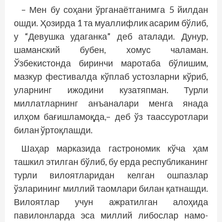
– Мен бу соҳани ўрганаётганимга 5 йилдан
ошди. Ҳозирда 1 та муаллифлик асарим бўлиб,
у “Девушка удаганка” деб аталади. Дунур,
шаманский бубен, хомус чаламан.
Ўзбекистонда биринчи маротаба бўлишим,
мазкур фестивалда кўплаб устозларни кўриб,
уларнинг ижодини кузатяпман. Турли
миллатларнинг анъаналари менга янада
илҳом бағишламоқда,– деб ўз таассуротлари
билан ўртоқлашди.
Шаҳар марказида гастрономик кўча ҳам
ташкил этилган бўлиб, бу ерда республиканинг
турли вилоятларидан келган ошпазлар
ўзларининг миллий таомлари билан қатнашди.
Вилоятлар учун ажратилган алоҳида
павилонларда эса миллий либослар намо­