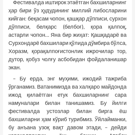
Фестивалда иштирок этаётган бахшиларнинг
ҳар бири ўз ҳудудининг миллий либосларини
кийган: беқасам чопон, қашқар дўпписи, сурхон
дўпписи, белқарс (белбоғ), қора қалпоқ,
астарли чопон… Яна бир жиҳат: Қашқадарё ва
Сурхондарё бахшилари қўлида дўмбира бўлса,
Хоразм, қорақалпоғистонлик ижрочилар тор,
дутор, қобуз чолғу асбобидан фойдаланишар
экан.
– Бу ерда, энг муҳими, ижодий таж­риба
ўрганамиз. Ватанимизда ва халқаро майдонда
ижод қилаётган етук бахшиларнинг сара
намуналари билан танишамиз. Бу йилги
фестивалда устозлар билан бирга ёш
бахшиларни ҳам кўриб турибмиз. Ўйлайманки,
бу анъана узоқ вақт давом этади, – дейди