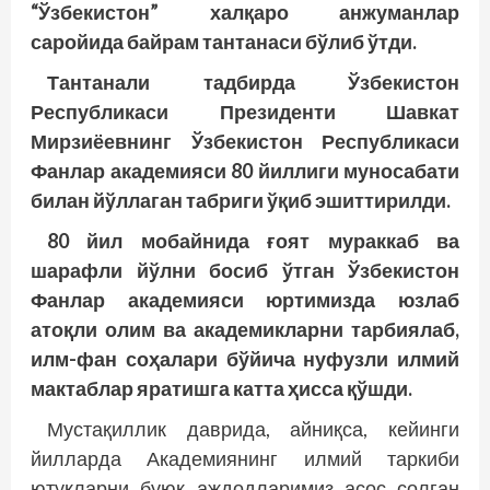
“Ўзбекис­тон” халқаро анжуманлар
саройида байрам тантанаси бўлиб ўтди.
Тантанали тадбирда Ўзбекистон
Республикаси Президенти Шавкат
Мирзиёевнинг Ўзбекистон Республикаси
Фанлар академияси 80 йиллиги муносабати
билан йўллаган табриги ўқиб эшиттирилди.
80 йил мобайнида ғоят мураккаб ва
шарафли йўлни босиб ўтган Ўзбекистон
Фанлар академияси юртимизда юзлаб
атоқли олим ва академикларни тарбиялаб,
илм-фан соҳалари бўйича нуфузли илмий
мактаблар яратишга катта ҳисса қўшди.
Мустақиллик даврида, айниқса, кейинги
йилларда Академиянинг илмий таркиби
ютуқларни буюк аждодларимиз асос солган