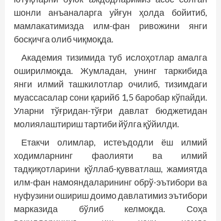
шонли анъаналарга уйғун ҳолда бойитиб,
мамлакатимизда илм-фан ривожини янги
босқичга олиб чиқмоқда.
Академия тизимида туб ислоҳотлар амалга
оширилмоқда. Жумладан, унинг таркибида
янги илмий ташкилотлар очилиб, тизимдаги
муассасалар сони қарийб 1,5 баробар кўпайди.
Уларни тўғридан-тўғри давлат бюджетидан
молиялаштириш тартиби йўлга қўйилди.
Етакчи олимлар, истеъдодли ёш илмий
ходимларнинг фаолияти ва илмий
тадқиқотларини қўллаб-қувватлаш, жамиятда
илм-фан намояндаларининг обрў-эътибори ва
нуфузини ошириш доимо давлатимиз эътибори
марказида бўлиб келмоқда. Соҳа