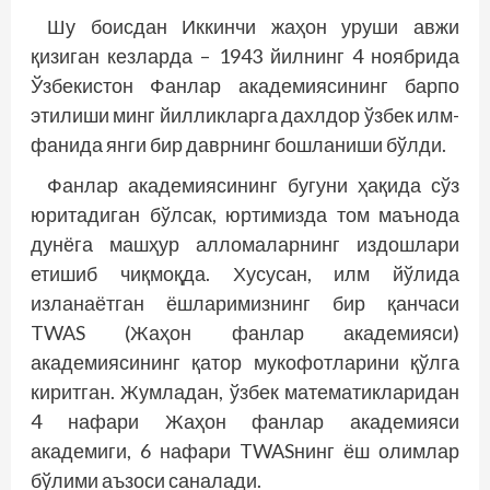
Шу боисдан Иккинчи жаҳон уруши авжи
қизиган кезларда – 1943 йилнинг 4 ноябрида
Ўзбекистон Фанлар академиясининг барпо
этилиши минг йилликларга дахлдор ўзбек илм-
фанида янги бир даврнинг бош­ланиши бўлди.
Фанлар академиясининг бугуни ҳақида сўз
юритадиган бўлсак, юртимизда том маънода
дунёга машҳур алломаларнинг издошлари
етишиб чиқмоқда. Хусусан, илм йўлида
изланаётган ёшларимизнинг бир қанчаси
TWAS (Жаҳон фанлар академияси)
академиясининг қатор мукофотларини қўлга
киритган. Жумладан, ўзбек математикларидан
4 нафари Жаҳон фанлар академияси
академиги, 6 нафари TWASнинг ёш олимлар
бўлими аъзоси саналади.