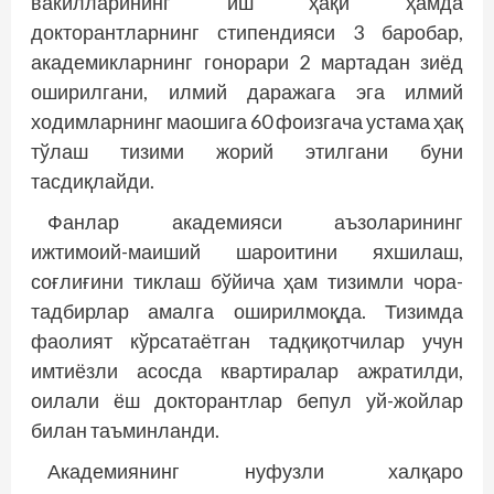
вакилларининг иш ҳақи ҳамда
докторантларнинг стипендияси 3 баробар,
академикларнинг гонорари 2 мартадан зиёд
оширилгани, илмий даражага эга илмий
ходимларнинг маошига 60 фоизгача устама ҳақ
тўлаш тизими жорий этилгани буни
тасдиқлайди.
Фанлар академияси аъзоларининг
ижтимоий-маиший шароитини яхшилаш,
соғлиғини тиклаш бў­йича ҳам тизимли чора-
тадбирлар амалга оширилмоқда. Тизимда
фаолият кўрсатаётган тадқиқотчилар учун
имтиёзли асосда квартиралар ажратилди,
оилали ёш докторантлар бепул уй-жойлар
билан таъминланди.
Академиянинг нуфузли халқаро