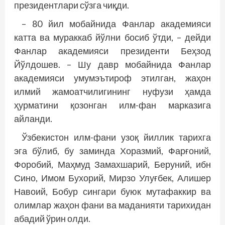
президентлари сўзга чиқди.
– 80 йил мобайнида Фанлар академияси
катта ва мураккаб йўлни босиб ўтди, – дейди
Фанлар академияси президенти Беҳзод
Йўлдошев. – Шу давр мобайнида Фанлар
академияси умумэътироф этилган, жаҳон
илмий жамоатчилигининг нуфузи ҳамда
ҳурматини қозонган илм-фан марказига
айланди.
Ўзбекистон илм-фани узоқ йиллик тарихга
эга бўлиб, бу заминда Хоразмий, Фарғоний,
Форобий, Маҳмуд Замахшарий, Беруний, ибн
Сино, Имом Бухорий, Мирзо Улуғбек, Алишер
Навоий, Бобур сингари буюк мутафаккир ва
олимлар жаҳон фани ва маданияти тарихидан
абадий ўрин олди.