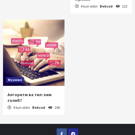
4 kun oldin
Behzod
222
Муаммо
Алгоритм ва тил: ким
ғолиб?
4 kun oldin
Behzod
206
Facebook
Telegram