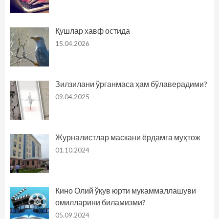
Қушлар хавф остида
15.04.2026
Зилзилани ўрганмаса ҳам бўлаверадими?
09.04.2025
Журналистлар маскани ёрдамга муҳтож
01.10.2024
Кино Олий ўқув юрти мукаммаллашуви
омилларини биламизми?
05.09.2024