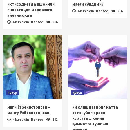
иқтисодиётда ишончли
маёғи сўндими?
инвестиция марказига
4 kun oldin
Behzod
216
айланмоқда
4 kun oldin
Behzod
286
Ғурур
Ҳуқуқ
Янги Ўзбекистонсан –
Уй олишдаги энг катта
мангу Ўзбекистонсан!
хато: уйни арзон
кўрсатиш кейин
4 kun oldin
Behzod
192
қимматга тушиши
мумкин