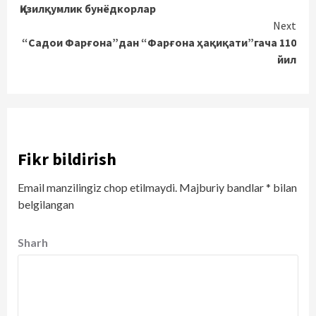
Қизилқумлик бунёдкорлар
Reading
Next
“Садои Фарғона”дан “Фарғона ҳақиқати”гача 110
йил
Fikr bildirish
Email manzilingiz chop etilmaydi.
Majburiy bandlar
*
bilan
belgilangan
Sharh