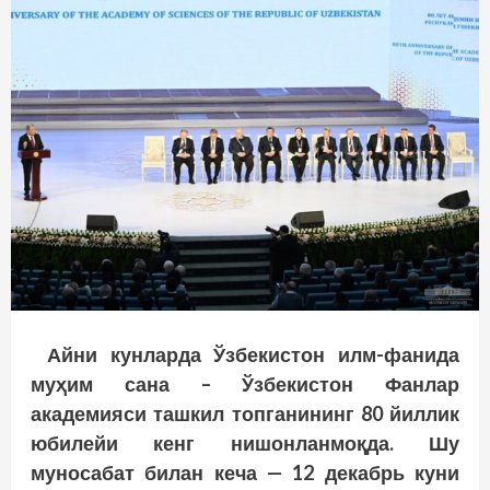
Айни кунларда Ўзбекистон илм-фанида
муҳим сана – Ўзбекистон Фанлар
академияси ташкил топганининг 80 йиллик
юбилейи кенг нишонланмоқда. Шу
муносабат билан кеча — 12 декабрь куни