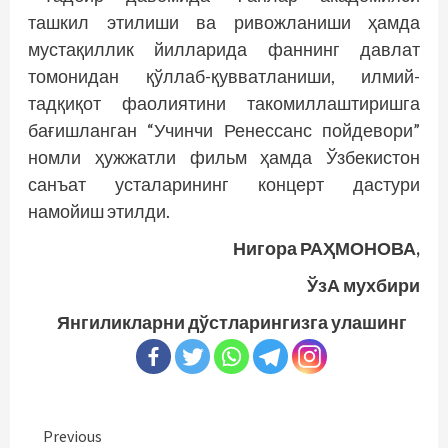
ташкил этилиши ва ривожланиши ҳамда
мустақиллик йилларида фаннинг давлат
томонидан қўллаб-қувватланиши, илмий-
тадқиқот фаолиятини такомиллаштиришга
бағишланган “Учинчи Ренессанс пойдевори”
номли ҳужжатли фильм ҳамда Ўзбекистон
санъат усталарининг концерт дастури
намойиш этилди.
Нигора РАҲМОНОВА,
ЎзА мухбири
Янгиликларни дўстларингизга улашинг
Continue
Previous