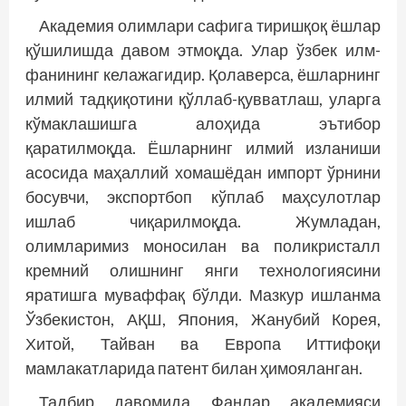
Академия олимлари сафига тиришқоқ ёшлар
қўшилишда давом этмоқда. Улар ўзбек илм-
фанининг келажагидир. Қолаверса, ёшларнинг
илмий тадқиқотини қўллаб-қувватлаш, уларга
кўмаклашишга алоҳида эътибор
қаратилмоқда. Ёшларнинг илмий изланиши
асосида маҳаллий хомашёдан импорт ўрнини
босувчи, экспортбоп кўплаб маҳсулотлар
ишлаб чиқарилмоқда. Жумладан,
олимларимиз моносилан ва поликристалл
кремний олишнинг янги технологиясини
яратишга муваффақ бўлди. Мазкур ишланма
Ўзбекистон, АҚШ, Япония, Жанубий Корея,
Хитой, Тайван ва Европа Иттифоқи
мамлакатларида патент билан ҳимояланган.
Тадбир давомида Фанлар академияси