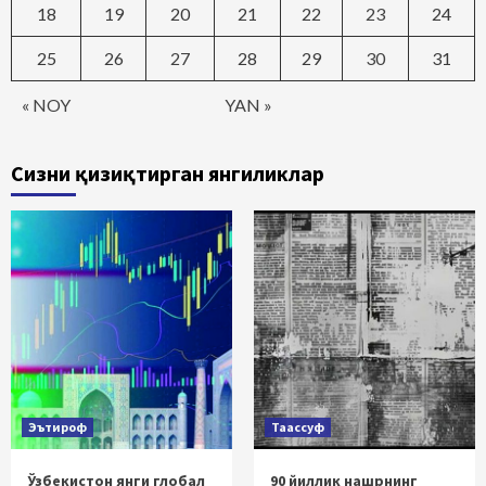
18
19
20
21
22
23
24
25
26
27
28
29
30
31
« NOY
YAN »
Сизни қизиқтирган янгиликлар
Эътироф
Таассуф
Ўзбекистон янги глобал
90 йиллик нашрнинг