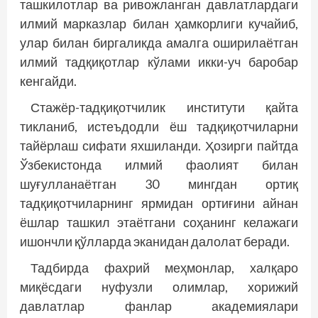
ташкилотлар ва ривожланган давлатлардаги
илмий марказлар билан ҳамкорлиги кучайиб,
улар билан биргаликда амалга оширилаётган
илмий тадқиқотлар кўлами икки-уч баробар
кенгайди.
Стажёр-тадқиқотчилик институ­­ти қайта
тикланиб, истеъдодли ёш тадқиқотчиларни
тайёрлаш сифати яхшиланди. Ҳозирги пайтда
Ўзбекистонда илмий фаолият билан
шуғулланаётган 30 мингдан ортиқ
тадқиқотчиларнинг ярмидан ортиғини айнан
ёшлар ташкил этаётгани соҳанинг келажаги
ишончли қўлларда эканидан далолат беради.
Тадбирда фахрий меҳмонлар, халқаро
миқёсдаги нуфузли олимлар, хорижий
давлатлар фанлар академиялари