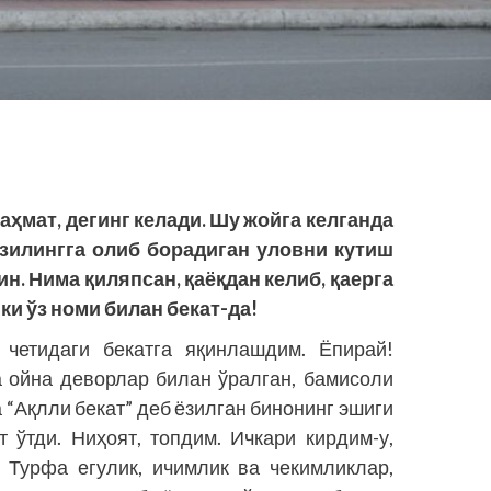
аҳмат, дегинг келади. Шу жойга келганда
нзилингга олиб борадиган уловни кутиш
н. Нима қиляпсан, қаёқдан келиб, қаерга
ки ўз номи билан бекат-да!
четидаги бекатга яқинлашдим. Ёпирай!
а ойна деворлар билан ўралган, бамисоли
 “Ақлли бекат” деб ёзилган бинонинг эшиги
 ўтди. Ниҳоят, топдим. Ичкари кирдим-у,
! Турфа егулик, ичимлик ва чекимликлар,