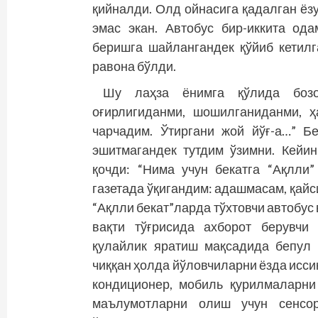
қийналди. Олд ойнасига қадалган ёзу
эмас экан. Автобус бир-иккита од
беришга шайлангандек қўйиб кетилг
равона бўлди.
Шу лаҳза ёнимга қўлида бозо
оғирлигиданми, шошилганиданми, ҳ
чарчадим. Ўтиргани жой йўғ-а…” Б
эшитмагандек тутдим ўзимни. Кейи
қочди: “Нима учун бекатга “Ақлли
газетада ўқигандим: адашмасам, қай
“Ақлли бекат”ларда тўхтовчи автобус
вақти тўғрисида ахборот берувчи
қулайлик яратиш мақсадида бепул 
чиққан ҳолда йўловчиларни ёзда исси
кондиционер, мобиль қурилмаларни
маълумотларни олиш учун сенсо