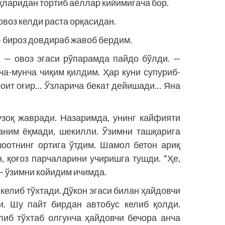
ларидан тортиб аёллар кийимигача бор.
овоз келди раста орқасидан.
 бироз довдираб жавоб бердим.
?! — овоз эгаси рўпарамда пайдо бўлди. —
ча-мунча чиқим қилдим. Ҳар куни супуриб-
роит оғир… Ўзларича бекат дейишади… Яна
 узоқ жавради. Назаримда, унинг кайфияти
ганим ёқмади, шекилли. Ўзимни ташқарига
оотнинг ортига ўтдим. Шамол бетон ариқ
н, қоғоз парчаларини учиришга тушди. “Ҳе,
 — ўзимни койидим ичимда.
келиб тўхтади. Дўкон эгаси билан ҳайдовчи
. Шу пайт бирдан автобус келиб қолди.
иб тўхтаб олгунча ҳайдовчи бечора анча