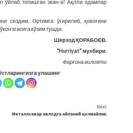
п ўйлаб топишган экан-а! Ақлли одамлар
ни сездим. Ортимга ўгирилиб, қовоғини
дўкон эгасига кўзим тушди.
Шерзод ҚОРАБОЕВ,
“Hurriyat” мухбири.
Фарғона вилояти
ўстларингизга улашинг
Next
Металлсевар авлодга айланиб қолмайлик