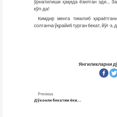
ўрнатилиши ҳақида ёзилган эди… За
кўп-да!
Кимдир менга тикилиб қараётгани
солганча ўқрайиб турган бекат, йўғ-э, 
Янгиликларни д
Continue
Previous
Дўконли бекатми ёки…
Reading