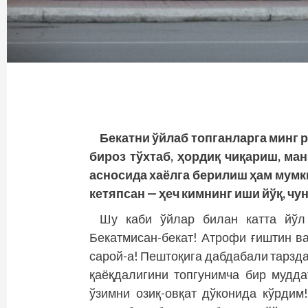
Бекатни ўйлаб топганларга минг р
бироз тўхтаб, ҳордиқ чиқариш, ма
асносида хаёлга берилиш ҳам мумки
кетяпсан — ҳеч кимнинг иши йўқ, чун
Шу каби ўйлар билан катта йўл 
Бекатмисан-бекат! Атрофи ғиштин в
сарой-а! Пештоқига дабдабали тарзда
қаёқдалигини топгунимча бир муддат
ўзимни озиқ-овқат дўконида кўрдим