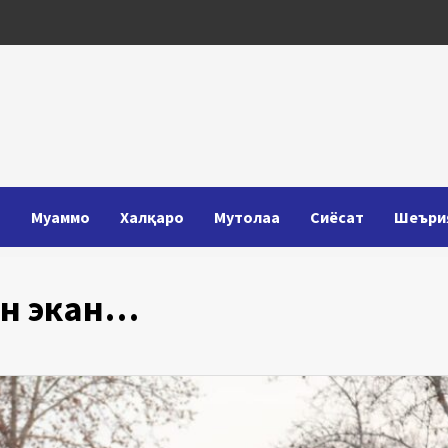
Т
Муаммо
Халқаро
Мутолаа
Сиёсат
Шеъри
он экан…