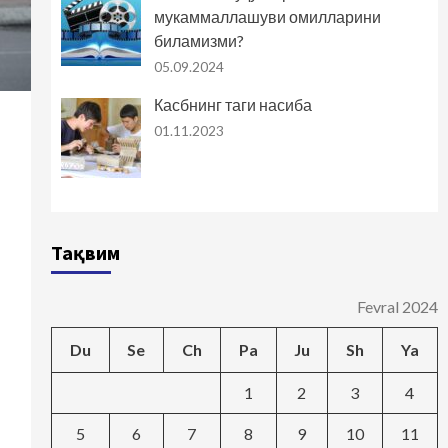
мукаммаллашуви омилларини
биламизми?
05.09.2024
Касбнинг таги насиба
01.11.2023
Тақвим
Fevral 2024
Du
Se
Ch
Pa
Ju
Sh
Ya
1
2
3
4
5
6
7
8
9
10
11