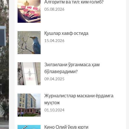
Алгоритм ва тил: ким ғолиб?
05.08.2026
Қушлар хавф остида
15.04.2026
Зилзилани ўрганмаса ҳам
бўлаверадими?
09.04.2025
Журналистлар маскани ёрдамга
муҳтож
01.10.2024
Кино Олий ўқув юрти