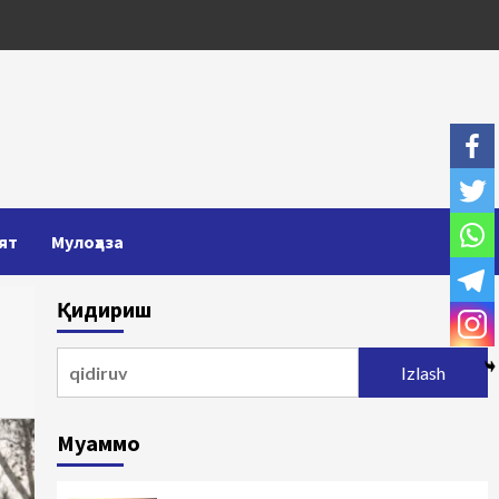
ят
Мулоҳаза
Қидириш
Qidirshish:
Муаммо