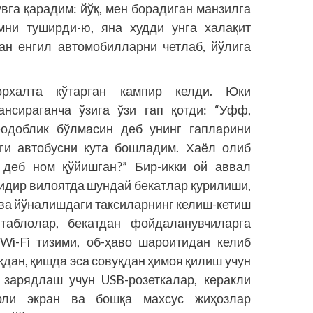
вга қарадим: йўқ, мен борадиган манзилга
амни туширди-ю, яна худди унга халақит
ан енгил автомобилларни четлаб, йўлига
рхалта кўтарган кампир келди. Юки
ансираганча ўзига ўзи гап қотди: “Уфф,
еодоблик бўлмасин деб унинг гапларини
нги автобусни кута бошладим. Хаёл олиб
” деб ном қўйишган?” Бир-икки ой аввал
сидир вилоятда шундай бекатлар қурилиши,
 ва йўналишдаги таксиларнинг келиш-кетиш
 таблолар, бекатдан фойдаланувчиларга
Wi-Fi тизими, об-ҳаво шароитидан келиб
қдан, қишда эса совуқдан ҳимоя қилиш учун
 зарядлаш учун USB-розеткалар, керакли
рли экран ва бошқа махсус жиҳозлар