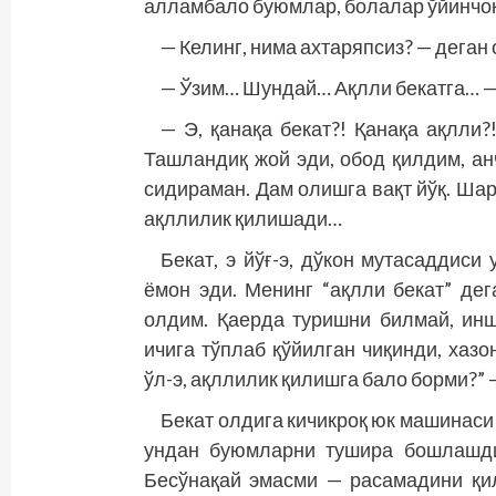
алламбало буюмлар, болалар ўйинчоқ
— Келинг, нима ахтаряпсиз? — деган 
— Ўзим… Шундай… Ақлли бекатга… —
— Э, қанақа бекат?! Қанақа ақлли
Ташландиқ жой эди, обод қилдим, ан
сидираман. Дам олишга вақт йўқ. Ша
ақллилик қилишади…
Бекат, э йўғ-э, дўкон мутасаддиси
ёмон эди. Менинг “ақлли бекат” де
олдим. Қаерда туришни билмай, инш
ичига тўплаб қўйилган чиқинди, хазо
ўл-э, ақллилик қилишга бало борми?”
Бекат олдига кичикроқ юк машинаси 
ундан буюмларни тушира бошлашди
Бесўнақай эмасми — расамадини қил