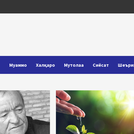
Т
Муаммо
Халқаро
Мутолаа
Сиёсат
Шеъри