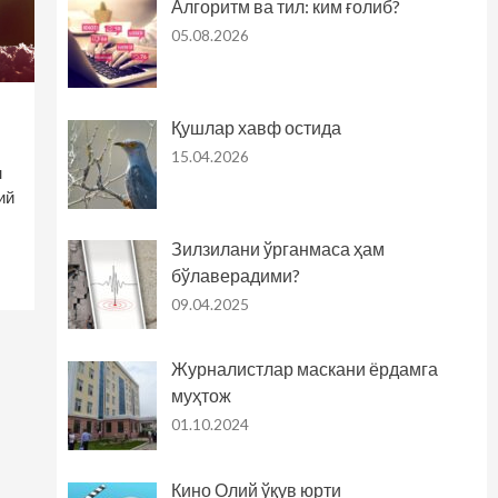
Алгоритм ва тил: ким ғолиб?
05.08.2026
Қушлар хавф остида
15.04.2026
н
ий
Зилзилани ўрганмаса ҳам
бўлаверадими?
09.04.2025
Журналистлар маскани ёрдамга
муҳтож
01.10.2024
Кино Олий ўқув юрти