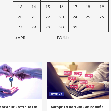
13
14
15
16
17
18
19
20
21
22
23
24
25
26
27
28
29
30
31
« APR
IYUN »
Муаммо
аги энг катта хато:
Алгоритм ва тил: ким ғолиб?