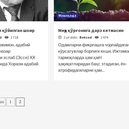
Мушоҳада
л қўйилган шоир
Меҳр қўрғонига дарз кетмасин
od
2 718
2 yil oldin
Behzod
2 674
аржимон, адабий
Одамларни фикрлашга чорлайдига
назар
кўрсатувлар борлиги яхши. Ижтимо
эслаб (Эссе) XX
тармоқларда ҳам ҳаёт
рида Хоразм адабий
ҳақиқатларидан баҳс этадиган, ён-
атрофидагиларни ҳам…
olalar
ous
1
2
yicha
akatlanish