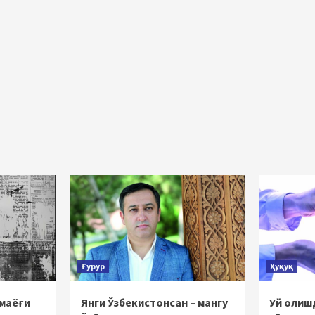
Ғурур
Ҳуқуқ
 маёғи
Янги Ўзбекистонсан – мангу
Уй олишд