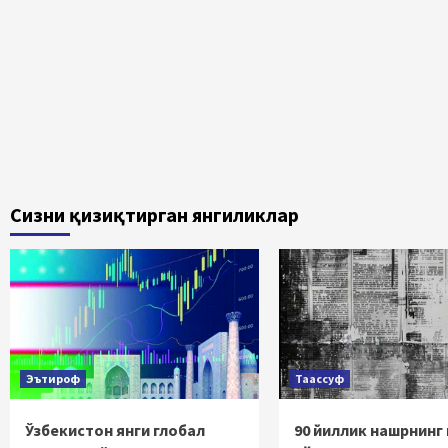
Сизни қизиқтирган янгиликлар
Эътироф
Таассуф
Ўзбекистон янги глобал
90 йиллик нашрнинг