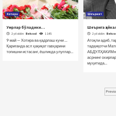
Хотира
Шеърият
Умрлар бўладики…
Шеърига ҳайка
2 yil oldin
Behzod
1 145
2 yil oldin
Behz
9 май — Хотира ва қадрлаш куни …
Атоқли адиб, т
Қариганда асл ҳақиқат гавҳарини
тадқиқотчи Мат
топишни истасанг, ёшликда улуғлар…
АБДУЛҲАКИМни 
асрнинг охирла
муҳитида…
Maq
Previ
bo‘
har