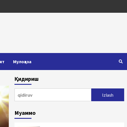
ят
Мулоҳаза
Қидириш
Qidirshish:
Муаммо