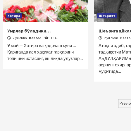
Хотира
Шеърият
Умрлар бўладики…
Шеърига ҳайка
2 yil oldin
Behzod
1 146
2 yil oldin
Behz
9 май — Хотира ва қадрлаш куни …
Атоқли адиб, т
Қариганда асл ҳақиқат гавҳарини
тадқиқотчи Мат
топишни истасанг, ёшликда улуғлар…
АБДУЛҲАКИМни 
асрнинг охирла
муҳитида…
Maq
Previ
bo‘
har