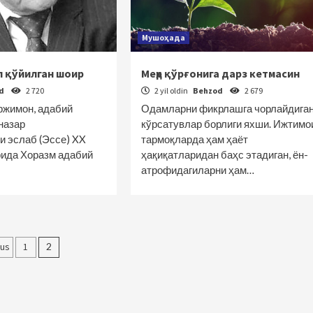
Мушоҳада
л қўйилган шоир
Меҳр қўрғонига дарз кетмасин
od
2 720
2 yil oldin
Behzod
2 679
аржимон, адабий
Одамларни фикрлашга чорлайдига
назар
кўрсатувлар борлиги яхши. Ижтимо
эслаб (Эссе) XX
тармоқларда ҳам ҳаёт
рида Хоразм адабий
ҳақиқатларидан баҳс этадиган, ён-
атрофидагиларни ҳам…
olalar
ous
1
2
yicha
akatlanish