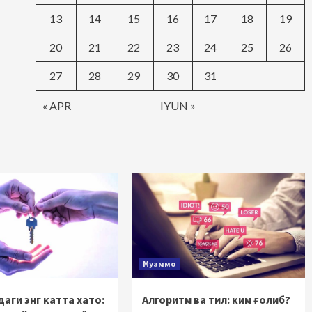
13
14
15
16
17
18
19
20
21
22
23
24
25
26
27
28
29
30
31
« APR
IYUN »
Муаммо
аги энг катта хато:
Алгоритм ва тил: ким ғолиб?