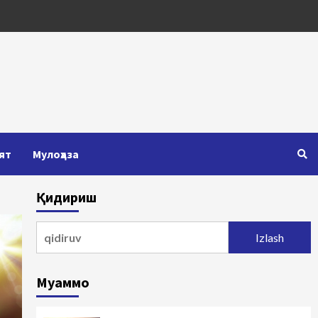
ят
Мулоҳаза
Қидириш
Qidirshish:
Муаммо