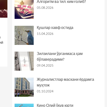
Алгоритм ва тил: ким ғолиб?
05.08.2026
Қушлар хавф остида
15.04.2026
н
ий
Зилзилани ўрганмаса ҳам
бўлаверадими?
09.04.2025
Журналистлар маскани ёрдамга
муҳтож
01.10.2024
Кино Олий ўқув юрти