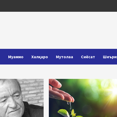
Т
Муаммо
Халқаро
Мутолаа
Сиёсат
Шеъри