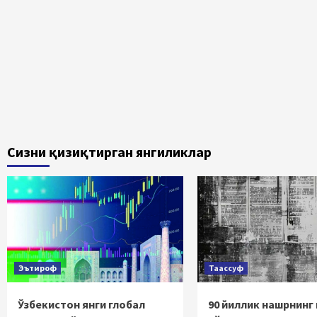
Сизни қизиқтирган янгиликлар
Эътироф
Таассуф
Ўзбекистон янги глобал
90 йиллик нашрнинг