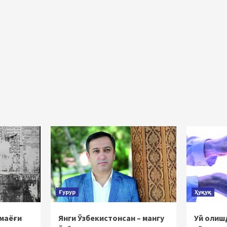
Ғурур
Ҳуқуқ
 маёғи
Янги Ўзбекистонсан – мангу
Уй олишд