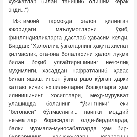
ҳужжатлар билан танишиб олишим керак
энди…”)
Ижтимоий тармоқда эълон қилинган
юқоридаги маълумотларни ўқиб,
финляндияликларга дастлаб ҳавасим келди.
Бирдан: “Ҳалоллик, ўзгаларнинг ҳақига хиёнат
қилмаслик, ота-она болаларини ҳалол луқма
билан боқиб улғайтиришининг нечоғлиқ
муҳимлиги, ҳасаддан нафратланиб, ҳавас
билан яшаш, инсон ўзига раво кўрган ҳарки
каттаю кичик яхшиликларни бошқаларга ҳам
илинишининг хосиятлари, меҳр-мурувват
улашишда боланинг “ўзингники” ёки
“бегонаси” бўлмаслиги… наинки моддий
неъматлар борасидаги олди-бердиларда,
балки муомала-муносабатларда ҳам бир-
бирларининг ҳақ-ҳуқуқлари чегарасини