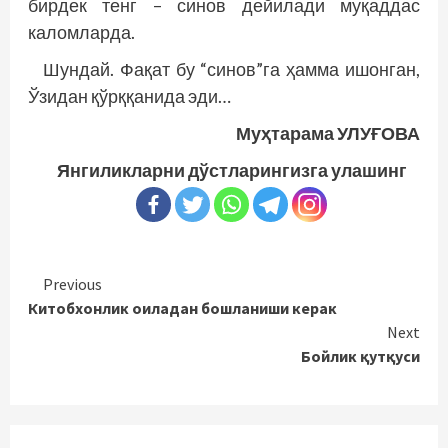
бирдек тенг – синов дейилади муқаддас
каломларда.
Шундай. Фақат бу “синов”га ҳамма ишонган,
Ўзидан қўрққанида эди…
Муҳтарама УЛУҒОВА
Янгиликларни дўстларингизга улашинг
Continue
Previous
Китобхонлик оиладан бошланиши керак
Reading
Next
Бойлик қутқуси