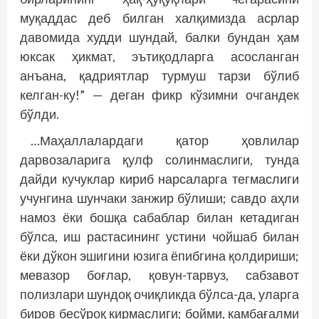
муқаддас деб билган халқимизда асрлар
давомида худди шундай, балки бундан ҳам
юксак ҳикмат, эътиқодларга асосланган
анъана, қадриятлар турмуш тарзи бўлиб
келган-ку!” — деган фикр кўзимни очгандек
бўлди.
…Маҳаллалардаги қатор ҳовлилар
дарвозаларига қулф солинмаслиги, тунда
дайди кучуклар кириб нарсаларга тегмаслиги
учунгина шунчаки занжир бўлиши; савдо аҳли
намоз ёки бош­­қа сабаблар билан кетадиган
бўлса, иш растасининг устини чойшаб билан
ёки дўкон эшигини юзига ёпибгина қолдириши;
мевазор боғлар, қовун-тарвуз, сабзавот
полизлари шундоқ очиқликда бўлса-да, уларга
биров бесўроқ кирмаслиги; бойми, камбағалми