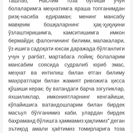
ташлаб, “Наслим тоза бўлиши учун
болаларимга меҳнатимга яраша топганимдан
ризқ-насиба едираман; менинг мансабу
мавқеим бошқаларнинг ҳақ-ҳуқуқини
ўзлаштиришимга, камситишимга имкон
бермайди; фалончининг билими, малакалари,
ўз ишига садоқати юксак даражада бўлганлиги
учун у рағбат, мартабага лойиқ; болаларим
мансабим соясида судралиб юриб эмас,
меҳнат ва интилиш билан етган билиму
маҳоратлари билан жамият ривожига ҳисса
қўшиши керак; бу ватандаги барча эзгуликлар,
яхшиликлар, имкониятларнинг кенгайиши,
кўпайишига ватандошларим билан бирдек
масъул бўлганимиз каби, улардан бирдек
баҳраманд бўлишга ҳаммамиз ҳақлимиз” деган
эътиқод амали ҳаётимиз томирларига тоза