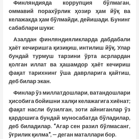
Финляндияда коррупция бўлмаган,
оммавий порахўрлик ҳозир ҳам йўқ ва
келажакда ҳам бўлмайди, дейишади. Бунинг
сабаблари шуки:
Азалдан финляндияликларда дабдабали
ҳаёт кечиришга қизиқиш, интилиш йўқ. Улар
бундай турмуш тарзини ўрта асрлардан
қолган иллат ва ҳашамдор ҳаёт кечириш
фақат тарихнинг ўша даврларига қайтиш,
деб билар экан.
Финлар ўз миллатдошлари, ватандошлари
ҳисобига бойишни халқи келажагига хиёнат;
фақат насли бузилган, зоти айниганлар ўз
қардошига бундай муносабатда бўладилар,
деб биладилар. “Агар сен разил бўлмасанг,
ўғрилик қилма”, — деган маталлари бор.