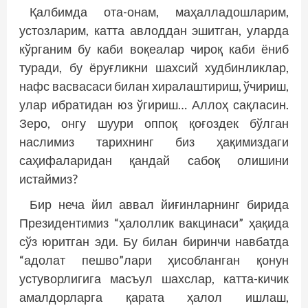
Қалбимда ота-онам, маҳалладошларим,
устозларим, катта авлоддан эшитган, уларда
кўрганим бу каби воқеалар чироқ каби ёниб
туради, бу ёруғликни шахсий худбинликлар,
нафс васвасаси билан хиралаштириш, ўчириш,
улар ибратидан юз ўгириш… Аллоҳ сақласин.
Зеро, онгу шуури оппоқ қоғоздек бўлган
наслимиз тарихнинг биз ҳақимиздаги
саҳифаларидан қандай сабоқ олишини
истаймиз?
Бир неча йил аввал йиғинларнинг бирида
Президентимиз “ҳалоллик вакцинаси” ҳақида
сўз юритган эди. Бу билан биринчи навбатда
“адолат пешво”лари ҳисобланган қонун
устуворлигига мас­ъул шахслар, катта-кичик
амалдорларга қарата ҳалол ишлаш,