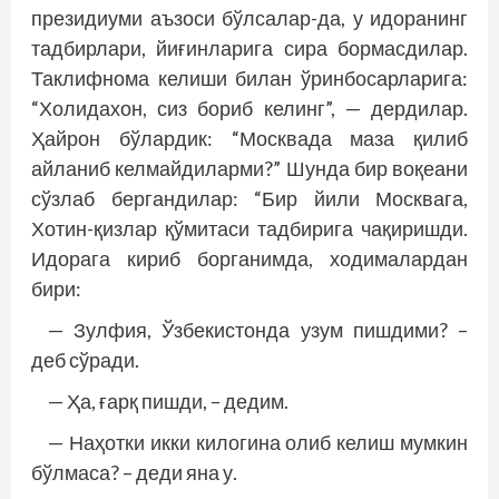
президиуми аъзоси бўлсалар-да, у идоранинг
тадбирлари, йиғинларига сира бормасдилар.
Таклифнома келиши билан ўринбосарларига:
“Холидахон, сиз бориб келинг”, — дердилар.
Ҳайрон бўлардик: “Мос­квада маза қилиб
айланиб келмайдиларми?” Шунда бир воқеани
сўзлаб бергандилар: “Бир йили Москвага,
Хотин-қизлар қўмитаси тадбирига чақиришди.
Идорага кириб борганимда, ходималардан
бири:
— Зулфия, Ўзбекистонда узум пишдими? –
деб сўради.
— Ҳа, ғарқ пишди, – дедим.
— Наҳотки икки килогина олиб келиш мумкин
бўлмаса? – деди яна у.