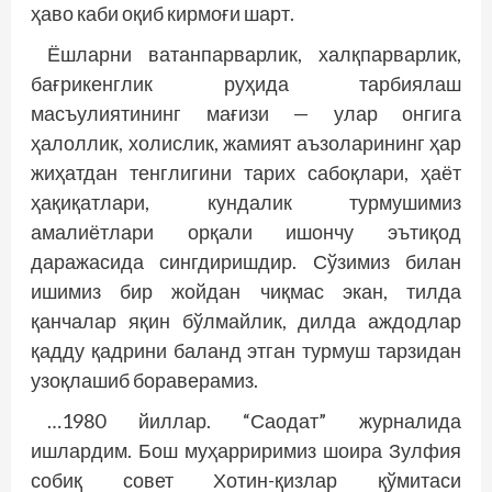
ҳаво каби оқиб кирмоғи шарт.
Ёшларни ватанпарварлик, халқпарварлик,
бағрикенглик руҳида тарбиялаш
масъулиятининг мағизи — улар онгига
ҳалоллик, холислик, жамият аъзоларининг ҳар
жиҳатдан тенглигини тарих сабоқлари, ҳаёт
ҳақиқатлари, кундалик турмушимиз
амалиётлари орқали ишончу эътиқод
даражасида сингдиришдир. Сўзимиз билан
ишимиз бир жойдан чиқмас экан, тилда
қанчалар яқин бўлмайлик, дилда аждодлар
қадду қадрини баланд этган турмуш тарзидан
узоқлашиб бораверамиз.
…1980 йиллар. “Саодат” журналида
ишлардим. Бош муҳарриримиз шоира Зулфия
собиқ совет Хотин-қизлар қўмитаси