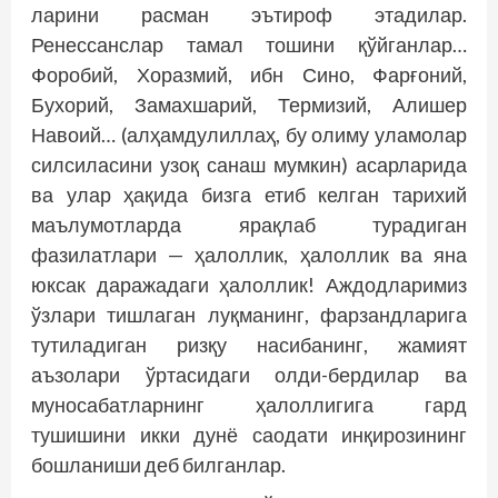
ларини расман эътироф этадилар.
Ренессанслар тамал тошини қўйганлар…
Форобий, Хоразмий, ибн Сино, Фарғоний,
Бухорий, Замахшарий, Термизий, Алишер
Навоий… (алҳамдулиллаҳ, бу олиму уламолар
силсиласини узоқ санаш мумкин) асарларида
ва улар ҳақида бизга етиб келган тарихий
маълумотларда ярақлаб турадиган
фазилатлари — ҳалоллик, ҳалоллик ва яна
юксак даражадаги ҳалоллик! Аждодларимиз
ўзлари тишлаган луқманинг, фарзандларига
тутиладиган ризқу насибанинг, жамият
аъзолари ўртасидаги олди-бердилар ва
муносабатларнинг ҳалоллигига гард
тушишини икки дунё саодати инқирозининг
бошланиши деб билганлар.