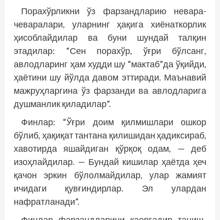
Порахўрликни ўз фарзандларию невара-
чеваралари, уларнинг ҳақига хиёнаткорлик
ҳисоблайдилар ва буни шундай талқин
этадилар: “Сен порахўр, ўғри бўлсанг,
авлодларинг ҳам худди шу “мактаб”да ўқийди,
ҳаётини шу йўлда давом эттиради. Маънавий
мажруҳларгина ўз фарзанди ва авлодларига
душманлик қиладилар”.
Финлар: “Ўғри доим қилмишлари ошкор
бўлиб, ҳақиқат тантана қилишидан ҳадиксираб,
хавотирда яшайдиган қўрқоқ одам, — деб
изоҳлайдилар. — Бундай кишилар ҳаётда ҳеч
қачон эркин бўлолмайдилар, улар жамият
ичидаги қувғиндирлар. Эл улардан
нафратланади”.
Финлар фарзандларини қаергадир таниш-