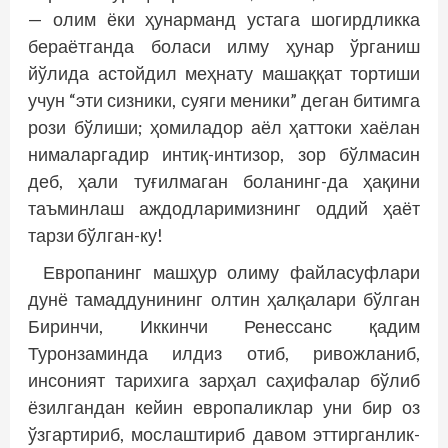
— олим ёки ҳунарманд устага шогирдликка
бераётганда боласи илму ҳунар ўрганиш
йўлида астойдил меҳнату машаққат тортиши
учун “эти сизники, суяги меники” деган битимга
рози бўлиши; ҳомиладор аёл ҳаттоки хаёлан
нималаргадир интиқ-интизор, зор бўлмасин
деб, ҳали туғилмаган боланинг-да ҳақини
таъминлаш аждодларимизнинг оддий ҳаёт
тарзи бўлган-ку!
Европанинг машҳур олиму файласуфлари
дунё тамаддунининг олтин ҳалқалари бўлган
Биринчи, Иккинчи Ренессанс қадим
Туронзаминда илдиз отиб, ривожланиб,
инсоният тарихига зарҳал саҳифалар бўлиб
ёзилгандан кейин европаликлар уни бир оз
ўзгартириб, мослаштириб давом эттирганлик­­