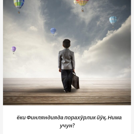
ёки Финляндияда порахўрлик йўқ. Нима
учун?