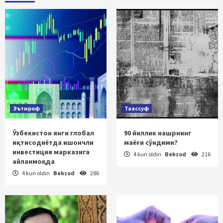
Эътироф
Таассуф
Ўзбекистон янги глобал
90 йиллик нашрнинг
иқтисодиётда ишончли
маёғи сўндими?
инвестиция марказига
4 kun oldin
Behzod
216
айланмоқда
4 kun oldin
Behzod
286