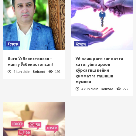
Ғурур
Ҳуқуқ
Янги Ўзбекистонсан –
Уй олишдаги энг катта
мангу Ўзбекистонсан!
хато: уйни арзон
кўрсатиш кейин
4 kun oldin
Behzod
192
қимматга тушиши
мумкин
4 kun oldin
Behzod
222