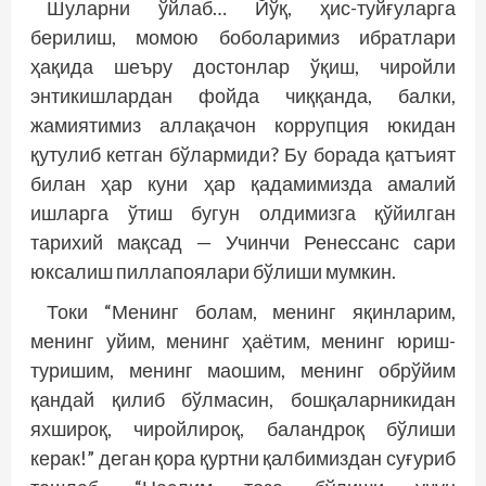
Шуларни ўйлаб… Йўқ, ҳис-туйғуларга
берилиш, момою боболаримиз ибратлари
ҳақида шеъру достонлар ўқиш, чиройли
энтикишлардан фойда чиққанда, балки,
жамиятимиз аллақачон коррупция юкидан
қутулиб кетган бўлармиди? Бу борада қатъият
билан ҳар куни ҳар қадамимизда амалий
ишларга ўтиш бугун олдимизга қўйилган
тарихий мақсад — Учинчи Ренессанс сари
юксалиш пиллапоялари бўлиши мумкин.
Токи “Менинг болам, менинг яқинларим,
менинг уйим, менинг ҳаётим, менинг юриш-
туришим, менинг маошим, менинг обрўйим
қандай қилиб бўлмасин, бошқаларникидан
яхшироқ, чиройлироқ, баландроқ бўлиши
керак!” деган қора қуртни қалбимиздан суғуриб