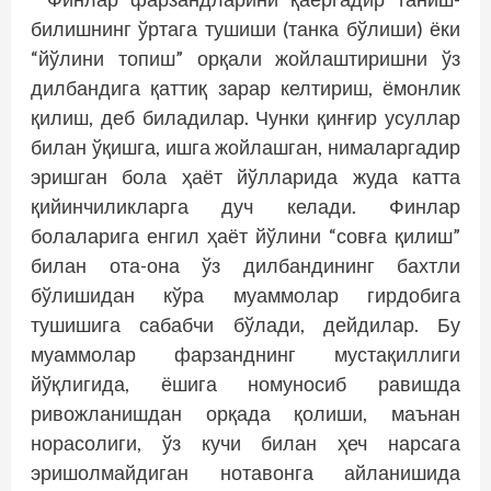
билишнинг ўртага тушиши (танка бўлиши) ёки
“йўлини топиш” орқали жойлаштиришни ўз
дилбандига қаттиқ зарар келтириш, ёмонлик
қилиш, деб биладилар. Чунки қинғир усуллар
билан ўқишга, ишга жойлашган, нималаргадир
эришган бола ҳаёт йўлларида жуда катта
қийинчиликларга дуч келади. Финлар
болаларига енгил ҳаёт йўлини “совға қилиш”
билан ота-она ўз дилбандининг бахтли
бўлишидан кўра муаммолар гирдобига
тушишига сабаб­­чи бўлади, дейдилар. Бу
муаммолар фарзанднинг мустақиллиги
йўқлигида, ёшига номуносиб равишда
ривожланишдан орқада қолиши, маънан
норасолиги, ўз кучи билан ҳеч нарсага
эришолмайдиган нотавонга айланишида