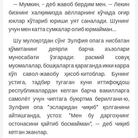
— Мумкин, – деб жавоб бердим мен. — Лекин
бизнинг халқимизда аёлларнинг кўчада оғир
юклар кўтариб юриши уят саналади. Шунинг
учун мен катта сумкалар олиб юрмайман…
Шу мулоқотдан сўнг Зулфия опага нисбатан
қўмитанинг деярли барча аъзо­лари
муносабати ўзгаради: расмий совуқ
муомалалар, бошқаларга қараганда икки карра
кўп савол-жавобу ҳисоб-китоблар. Бунинг
устига, тадбир тугаган куни иттифоқдош
республикалардан келган барча вакилларга
самолёт учун чиптага буюртма берилгани-ю,
Зулфия опа “эсларидан чиқиб” қолганини
айтишганда, устоз: “Мен бу даргоҳнинг
остонасини қайтиб босмайман”, — деб чиқиб
кетган эканлар.