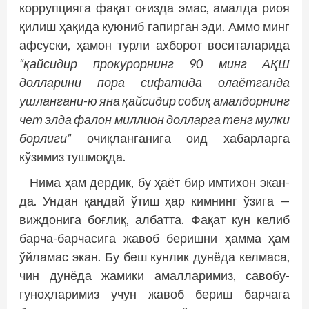
коррупцияга фақат оғизда эмас, амалда риоя
қилиш ҳақида куюниб гапирган эди. Аммо минг
афсус­ки, ҳамон турли ахборот воситаларида
“қайсидир прокурорнинг 90 минг АҚШ
долларини пора сифатида олаётганда
ушлангани-ю яна қайсидир собиқ амалдорнинг
чет элда фалон миллион долларга тенг мулки
борлиги”
очиқланганига оид хабарларга
кўзимиз тушмоқда.
Нима ҳам дердик, бу ҳаёт бир имтихон экан-
да. Ундан қандай ўтиш ҳар кимнинг ўзига —
виждонига боғлиқ, албатта. Фақат кун келиб
барча-барчасига жавоб беришни ҳамма ҳам
ўйламас экан. Бу беш кунлик дунёда келмаса,
чин дунёда жамики амалларимиз, савобу-
гуноҳларимиз учун жавоб бериш барчага