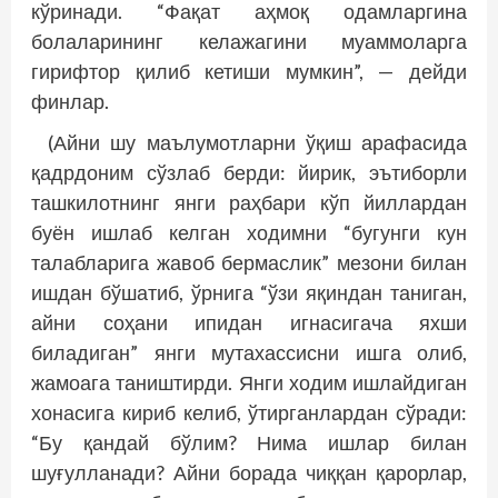
кўринади. “Фақат аҳмоқ одамларгина
болаларининг келажагини муаммоларга
гирифтор қилиб кетиши мумкин”, — дей­ди
финлар.
(Айни шу маълумотларни ўқиш арафасида
қадрдоним сўзлаб берди: йирик, эътиборли
ташкилотнинг янги раҳбари кўп йиллардан
буён ишлаб келган ходимни “бугунги кун
талабларига жавоб бермаслик” мезони билан
ишдан бўшатиб, ўрнига “ўзи яқиндан таниган,
айни соҳани ипидан игнасигача яхши
биладиган” янги мутахассисни ишга олиб,
жамоага таништирди. Янги ходим ишлайдиган
хонасига кириб келиб, ўтирганлардан сўради:
“Бу қандай бўлим? Нима ишлар билан
шуғулланади? Айни борада чиққан қарорлар,