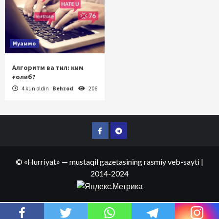
Муаммо
Алгоритм ва тил: ким
ғолиб?
4 kun oldin
Behzod
206
Facebook
Telegram
©
«Hurriyat»
— mustaqil gazetasining rasmiy veb-sayti
|
2014-2024