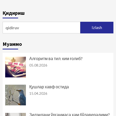
Қидириш
Qidirshish:
Муаммо
Алгоритм ва тил: ким ғолиб?
05.08.2026
Қушлар хавф остида
15.04.2026
Зилзилани ўрганмаса ҳам бўлаверадими?