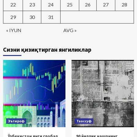
22
23
24
25
26
27
28
29
30
31
« IYUN
AVG »
Сизни қизиқтирган янгиликлар
Эътироф
Таассуф
Ўзбекистон янги глобал
90 йиллик нашрнинг