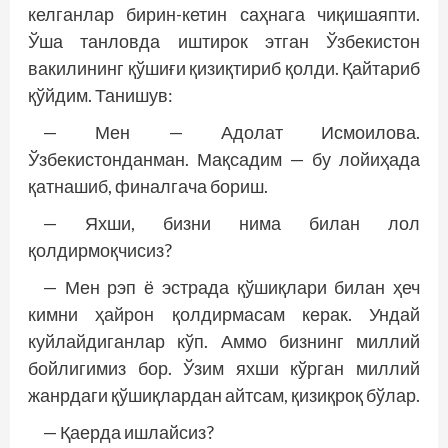
келганлар бирин-кетин саҳнага чиқишаяпти.
Ўша танловда иштирок этган Ўзбекистон
вакилининг қўшиғи қизиқтириб қолди. Қайтариб
қўйдим. Танишув:
— Мен — Адолат Исмоилова.
Ўзбекистонданман. Мақсадим — бу лойиҳада
қатнашиб, финалгача бориш.
— Яхши, бизни нима билан лол
қолдирмоқчисиз?
— Мен рэп ё эстрада қўшиқлари билан ҳеч
кимни ҳайрон қолдирмасам керак. Ундай
куйлайдиганлар кўп. Аммо бизнинг миллий
бойлигимиз бор. Ўзим яхши кўрган миллий
жанрдаги қўшиқлардан айтсам, қизиқроқ бўлар.
— Қаерда ишлайсиз?