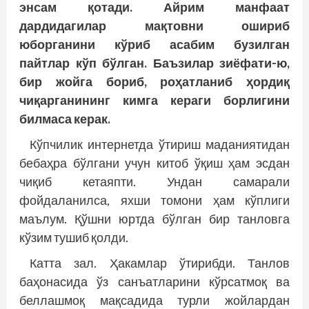
энсам қотади. Айрим манфаат
дардидагилар мақтовни ошириб
юборганини кўриб асабим бузилган
пайтлар кўп бўлган. Баъзилар зиёфати-ю,
бир жойга бориб, роҳатланиб ҳордиқ
чиқарганининг кимга кераги борлигини
билмаса керак.
Кўпчилик интернетда ўтириш маданиятидан
бебаҳра бўлгани учун китоб ўқиш ҳам эсдан
чиқиб кетаяпти. Ундан самарали
фойдаланилса, яхши томони ҳам кўплиги
маълум. Қўшни юртда бўлган бир танловга
кўзим тушиб қолди.
Катта зал. Ҳакамлар ўтирибди. Танлов
баҳонасида ўз санъатларини кўрсатмоқ ва
беллашмоқ мақсадида турли жойлардан