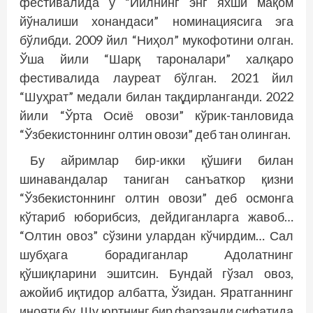
фестивалида у “Йилнинг энг яхши мақом
йўналиши хонандаси” номинациясига эга
бўлибди. 2009 йил “Ниҳол” мукофотини олган.
Ўша йили “Шарқ тароналари” халқаро
фестивалида лауреат бўлган. 2021 йил
“Шуҳрат” медали билан тақдирланганди. 2022
йили “Ўрта Осиё овози” кўрик-танловида
“Ўзбекистоннинг олтин овози” деб тан олинган.
Бу айримлар бир-икки қўшиғи билан
шинавандалар таниган санъаткор қизни
“Ўзбекистоннинг олтин овози” деб осмонга
кўтариб юборибсиз, дейдиганларга жавоб…
“Олтин овоз” сўзини улардан кўчирдим… Сал
шубҳага борадиганлар Адолатнинг
қўшиқларини эшитсин. Бундай гўзал овоз,
ажойиб иқтидор албатта, Ўзидан. Яратганнинг
инояти бу. Шу юртнинг бир фарзанди сифатида