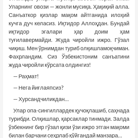
Уларнинг овози — жонли мусиқа. Ҳақиқий алла.
Санъаткор қизлар мақом айтганида илоҳий
кучга дуч келасиз. Иқтидор Аллоҳдан. Бундай
иқтидор эгалари ҳар доим ҳам
туғилавермайди. Жуда чиройли ижро. Гўзал
чиқиш. Мен ўрнимдан туриб олқишламоқчиман.
Фахрландим. Сиз Ўзбекистоним санъатини
жуда чиройли кўрсата олдингиз!
— Раҳмат!
— Нега йиғлаяпсиз?
— Хурсандчиликдан…
Улар опа-сингиллардек қучоқлашиб, саҳнада
турибди. Олқишлар, қарсаклар тинмади. Залда
ўзбекнинг бир гўзал қизи ўзи ижро этган мақоми
билан барчани сеҳрлаб қўйгандай манзара…