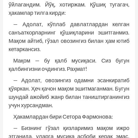
ўйлагандим. Йўқ, хотиржам. Қўшиқ тугагач,
ҳакамлар тилга кирди:
— Адолат, кўплаб давлатлардан келган
санъаткорларнинг қўшиқларини эшитганмиз.
Мақом айтиб, гўзал овозингиз билан ҳам ютиб
кетаркансиз.
Мақом — бу қалб мусиқаси. Сиз бугун
қалбингизни очдингиз. Раҳмат!
— Адолат, овозингиз одамни эсанкиратиб
қўяркан. Ҳеч қачон мақом эшитмаганман. Бугун
шундай ажойиб жанр билан таништирганингиз
учун хурсандман.
Ҳакамлардан бири Сетора Фармонова:
— Бизнинг гўзал қизларимиз мақом ижро
этганида, уларга мусиқа асбоби керак эмас.