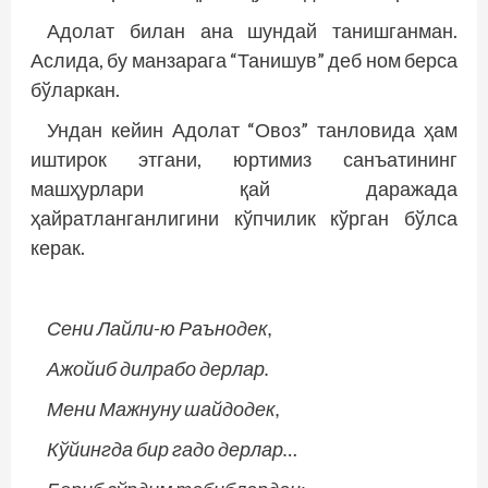
Адолат билан ана шундай танишганман.
Аслида, бу манзарага “Танишув” деб ном берса
бўларкан.
Ундан кейин Адолат “Овоз” танловида ҳам
иштирок этгани, юртимиз санъатининг
машҳурлари қай даражада
ҳайратланганлигини кўпчилик кўрган бўлса
керак.
Сени Лайли-ю Раънодек,
Ажойиб дилрабо дерлар.
Мени Мажнуну шайдодек,
Кўйингда бир гадо дерлар…