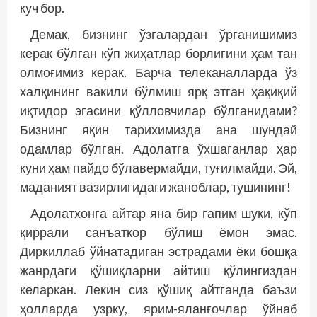
куч бор.
Демак, бизнинг ўзгалардан ўрганишимиз
керак бўлган кўп жиҳатлар борлигини ҳам тан
олмоғимиз керак. Барча телеканалларда ўз
халқининг вакили бўлмиш ярқ этган ҳақиқий
иқтидор эгасини қўлловчилар бўлганидами?
Бизнинг яқин тарихимизда ана шундай
одамлар бўлган. Адолатга ўхшаганлар ҳар
куни ҳам пайдо бўлавермайди, туғилмайди. Эй,
маданият вазирлигидаги жаноблар, тушининг!
Адолатхонга айтар яна бир гапим шуки, кўп
қиррали санъаткор бўлиш ёмон эмас.
Диркиллаб ўйнатадиган эстрадами ёки бошқа
жанрдаги қўшиқларни айтиш қўлингиздан
келаркан. Лекин сиз қўшиқ айтганда баъзи
ҳолларда узр­­ку, ярим-яланғочлар ўйнаб