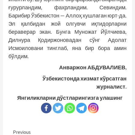
ғурурландим, фахрландим. Севиндим.
Барибир Ўзбекистон — Аллоҳ хушлаган юрт-да.
Эл қалбидан жой олгувчи иқтидорларни
бераверар экан. Бунга Муножат Йўлчиева,
Дилнура Қодиржоновадан сўнг Адолат
Исмоиловани тинглаб, яна бир бора амин
бўлдим.
Анваржон АБДУВАЛИЕВ,
Ўзбекистонда хизмат кўрсатган
журналист.
Янгиликларни дўстларингизга улашинг
Continue
Previous