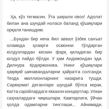
Ҳа, кўз тегмасин. Ўта ширали овоз! Адолат
билан ана шундай ноласи баланд қўшиқлари
орқали танишдим.
…Бундан бир неча йил аввал ўзбек санъат
оламида ҳозирги осмонни тўлдирган
юлдузлардан кескин фарқ қиладиган бир
юлдуз пайдо бўлди. У ҳам Андижондан эди.
Дилнура Қодиржонова. Унинг қўшиқлари
ҳақиқий шинавандаларни ҳайратга солганди.
Тезда миллионларнинг назарига тушди.
Сарвқомат деганлари шундай бўлса керак.
Катта саройлардаги яккахон концертлар. Улкан
саҳналардаги чиқиш­лари. Камтарлиги, ўйчан
ҳолда одамларни тинглаши… Айнимади.