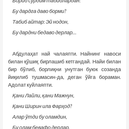
Бориб сўрдим табиблардан:
Бу дардга даво борми?
Табиб айтар: Эй нодон,
Бу дардни бедаво дерлар…
Абдулаҳат най чалаяпти. Найнинг навоси
билан қўшиқ бирлашиб кетгандай. Найи билан
бир бўлиб, борлиқни унутган буюк созанда
йиқилиб тушмасин-да, деган ўйга бораман.
Адолат куйлаяпти.
Қани Лайли, қани Мажнун,
Қани Ширин ила Фарҳод?
Алар ўтди бу оламдин,
Бу олам бевафо дерлар.