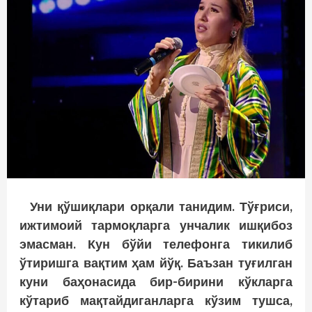
Уни қўшиқлари орқали танидим. Тўғриси,
ижтимоий тармоқларга унчалик ишқибоз
эмас­ман. Кун бўйи телефонга тикилиб
ўтиришга вақтим ҳам йўқ. Баъзан туғилган
куни баҳонасида бир-бирини кўкларга
кўтариб мақтайдиганларга кўзим тушса,