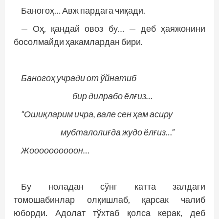
Баногоҳ… Авж пардага чиқади.
— Оҳ, қандай овоз бу… — деб ҳаяжонини
босолмайди ҳакамлардан бири.
Баногоҳ учради от ўйнатиб
бир дилрабо ёлғиз…
“Ошиқларим ичра, вале сен ҳам асиру
мубталолиғда жудо ёлғиз…”
Жоооооооооон…
Бу ноладан сўнг катта залдаги
томошабинлар олқишлаб, қарсак чалиб
юборди. Адолат тўхтаб қолса керак, деб