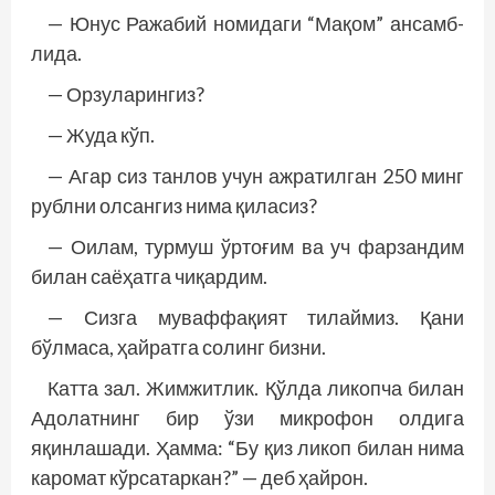
— Юнус Ражабий номидаги “Мақом” ансамб­
лида.
— Орзуларингиз?
— Жуда кўп.
— Агар сиз танлов учун ажратилган 250 минг
рублни олсангиз нима қиласиз?
— Оилам, турмуш ўртоғим ва уч фарзандим
билан саёҳатга чиқардим.
— Сизга муваффақият тилаймиз. Қани
бўлмаса, ҳайратга солинг бизни.
Катта зал. Жимжитлик. Қўлда ликопча билан
Адолатнинг бир ўзи микрофон олдига
яқинлашади. Ҳамма: “Бу қиз ликоп билан нима
каромат кўрсатаркан?” — деб ҳайрон.