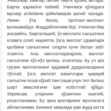
Барча ҳаракати табиий. Учинчиси қўлидаги
мусиқа асбобини қойилмақом қилиб чалади.
Лекин ўта босиқ. Қилпанг-жилпанг
қилишмайди. Жиддийлигиям бор. Учовлон бир
ансамбль. Биргалашиб, ўз миллати санъатини
оламга олиб чиқаяпти, ўзга миллат одамлари
қалбини санъатнинг сеҳрли кучи билан забт
этаяпти. Ана миллатпарварлик, миллат
санъатини кўз-кўз қилиш, эъзозлаш. Бу уч қиз
грузин миллатининг қадимий дурдоналарини
тўплаб, ўзга миллат вакиллари ҳақиқий
санъатни яхши кўриб тинглаши учун тил билиш
шарт эмаслигини ҳам исботлаб қўйди.
Зериксам, уларнинг қўшиғини эшитиб,
роҳатланаман. Бу эрка қизларнинг мухлисига
айланганман. Бизнинг мақомда ҳам жуда катта