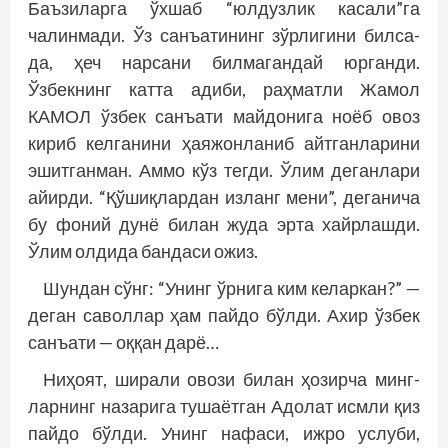
Баъзиларга ўхшаб “юлдузлик касали”га
чалинмади. Ўз санъатининг зўрлигини билса-
да, ҳеч нарсани билмагандай юрганди.
Ўзбекнинг катта адиби, раҳматли Жамол
КАМОЛ ўзбек санъати майдонига ноёб овоз
кириб келганини ҳаяжонланиб айтганларини
эшитганман. Аммо кўз тегди. Ўлим деганлари
айирди. “Қўшиқлардан изланг мени”, деганича
бу фоний дунё билан жуда эрта хайрлашди.
Ўлим олдида бандаси ожиз.
Шундан сўнг: “Унинг ўрнига ким келаркан?” —
деган саволлар ҳам пайдо бўлди. Ахир ўзбек
санъати — оққан дарё…
Ниҳоят, ширали овози билан ҳозирча минг­
ларнинг назарига тушаётган Адолат исмли қиз
пайдо бўлди. Унинг нафаси, ижро услуби,