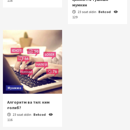
116
мумкин
23 soat oldin
Behzod
129
Муаммо
Алгоритм ва тил: ким
ғолиб?
23 soat oldin
Behzod
116