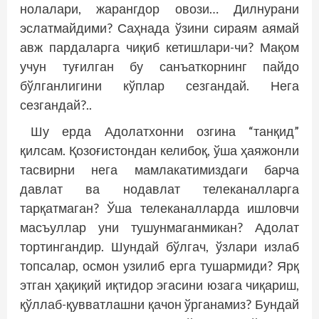
нолалари, жарангдор овози… Дилнурани
эслатмайдими? Саҳнада ўзини сираям аямай
авж пардаларга чиқиб кетишлари-чи? Мақом
учун туғилган бу санъаткорнинг пайдо
бўлганлигини кўплар сезгандай. Нега
сезгандай?..
Шу ерда Адолатхонни озгина “танқид”
қилсам. Қозоғистондан келибоқ, ўша ҳаяжонли
тасвирни нега мамлакатимиздаги барча
давлат ва нодавлат телеканалларга
тарқатмаган? Ўша телеканалларда ишловчи
масъуллар уни тушунмаганмикан? Адолат
тортингандир. Шундай бўлгач, ўзлари излаб
топсалар, осмон узилиб ерга тушармиди? Ярқ
этган ҳақиқий иқтидор эгасини юзага чиқариш,
қўллаб-қувватлашни қачон ўрганамиз? Бундай