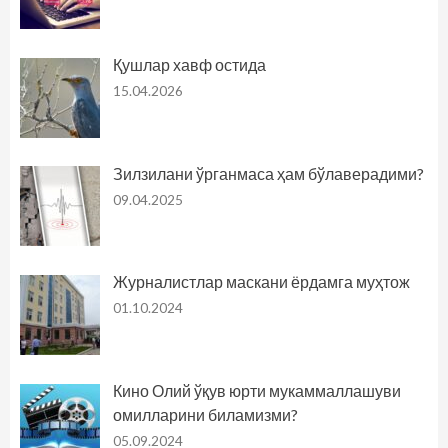
Қушлар хавф остида
15.04.2026
Зилзилани ўрганмаса ҳам бўлаверадими?
09.04.2025
Журналистлар маскани ёрдамга муҳтож
01.10.2024
Кино Олий ўқув юрти мукаммаллашуви
омилларини биламизми?
05.09.2024