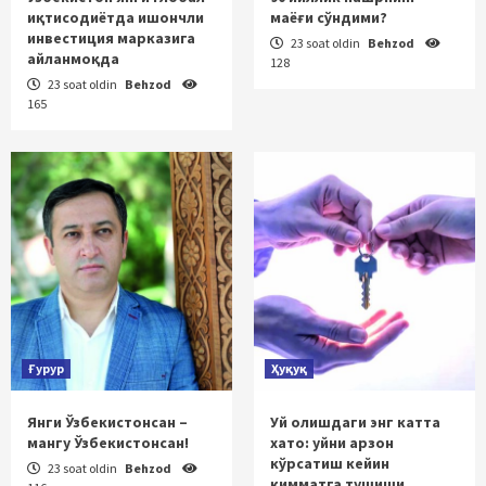
иқтисодиётда ишончли
маёғи сўндими?
инвестиция марказига
23 soat oldin
Behzod
айланмоқда
128
23 soat oldin
Behzod
165
Ғурур
Ҳуқуқ
Янги Ўзбекистонсан –
Уй олишдаги энг катта
мангу Ўзбекистонсан!
хато: уйни арзон
кўрсатиш кейин
23 soat oldin
Behzod
қимматга тушиши