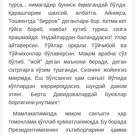
турса… нимагадир буниси ёқмагандай бўлди.
Қарашларим шахсий, албатта. Айниқса,
Тошкентда “бирров” деганлари бор. Кетма-кет
тўйга бориб, навбат кутиб туриш сизга
ярашмайди. Ундайлардан баланддасиз! Улар
айтаверсин. Тўйлар орқали Тўйчибой ва
Тўйчихонлар бўлаверсин. Мақом арабча сўз
бўлиб, “жой” деган маънони беради, деган
сатрларга кўзим тушганди. Сизнинг жойингиз
мақомда. Ёш бўлсангиз ҳам санъат йўлида
кўплардан юқорироқдасиз, шундай давом
этинг. Берта Давидовалардай буюклар
борлигини унутманг!
Мамлакатимизда мақом санъати ҳар
томонлама қўллаб-қувватланмоқда. Бу борада
Президентимизнинг эътиборларини ҳамма