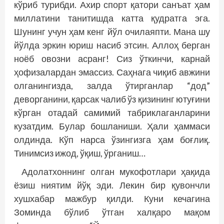
кўриб турибди. Ахир спорт қатори санъат ҳам
миллатини танитишда катта қудратга эга.
Шунинг учун ҳам кенг йўл очилаяпти. Мана шу
йўлда эркин юриш насиб этсин. Аллоҳ берган
ноёб овозни асранг! Сиз ўткинчи, карнай
ҳофизалардан эмассиз. Саҳнага чиқиб авжини
олганингизда, залда ўтирганлар “дод”
деворганини, қарсак чалиб ўз қизининг ютуғини
кўрган отадай самимий табриклаганларини
кузатдим. Булар бошланиши. Ҳали ҳаммаси
олдинда. Кўп нарса ўзингизга ҳам боғлиқ.
Тинимсиз ижод, ўқиш, ўрганиш…
Адолатхоннинг олган мукофотлари ҳақида
ёзиш ниятим йўқ эди. Лекин бир қувончли
хушхабар мажбур қилди. Куни кечагина
Зоминда бўлиб ўтган халқаро мақом