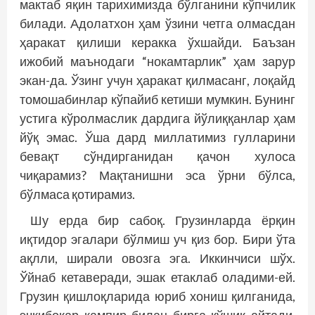
мактаб яқин тарихимизда бўлганини кўпчилик
билади. Адолатхон ҳам ўзини четга олмасдан
ҳаракат қилиши керакка ўхшайди. Баъзан
ижобий маънодаги “нокамтарлик” ҳам зарур
экан-да. Ўзинг учун ҳаракат қилмасанг, лоқайд
томошабинлар кўпайиб кетиши мумкин. Бунинг
устига кўролмаслик дардига йўлиққанлар ҳам
йўқ эмас. Ўша дард миллатимиз гулларини
бевақт сўндирганидан қачон хулоса
чиқарамиз? Мақтанишни эса ўрни бўлса,
бўлмаса қотирамиз.
Шу ерда бир сабоқ. Грузинларда ёрқин
иқтидор эгалари бўлмиш уч қиз бор. Бири ўта
ақлли, ширали овозга эга. Иккинчиси шўх.
Ўйнаб кетаверади, эшак етаклаб оладими-ей.
Грузин қишлоқларида юриб хониш қилганида,
эчкибоқар кампир билан бирга қўшиқ айтади.