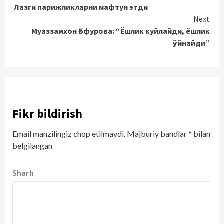
Лазги парижликларни мафтун этди
Reading
Next
Муаззамхон Ғофурова: “Ёшлик куйлайди, ёшлик
ўйнайди”
Fikr bildirish
Email manzilingiz chop etilmaydi.
Majburiy bandlar
*
bilan
belgilangan
Sharh