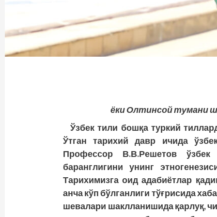
ёки Олтинсой тумани ш
Ўзбек тили бошқа туркий тиллар
Ўтган тарихий давр ичида ўзбек
Профессор В.В.Решетов ўзбек 
баранглигини унинг этногенезис
Тарихимизга оид адабиётлар қади
анча кўп бўлганлиги тўғрисида хаба
шевалари шаклланишида қарлуқ, чиги