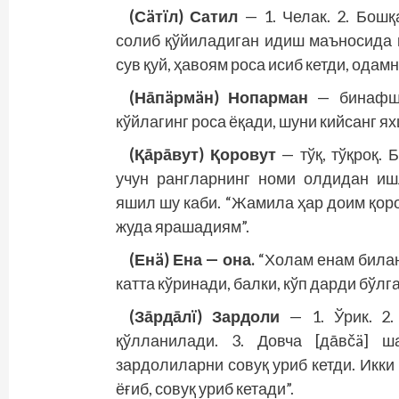
(Сäтïл) Сатил
— 1. Челак. 2. Бошқ
солиб қў­йиладиган идиш маъносида 
сув қуй, ҳавоям роса исиб кетди, одам
(Нāпäрмäн) Нопарман
— бинафша
кўйлагинг роса ёқади, шуни кийсанг я
(Қāрāвут) Қоровут
— тўқ, тўқроқ.
учун ранг­ларнинг номи олдидан иш
яшил шу каби. “Жамила ҳар доим қоро
жуда ярашадиям”.
(Енä) Ена — она.
“Холам енам билан
катта кўринади, балки, кўп дарди бўл
(Зāрдāлï) Зардоли
— 1. Ўрик. 2
қўлланилади. 3. Довча [дāвčä] ш
зардолиларни совуқ уриб кетди. Икки
ёғиб, совуқ уриб кетади”.