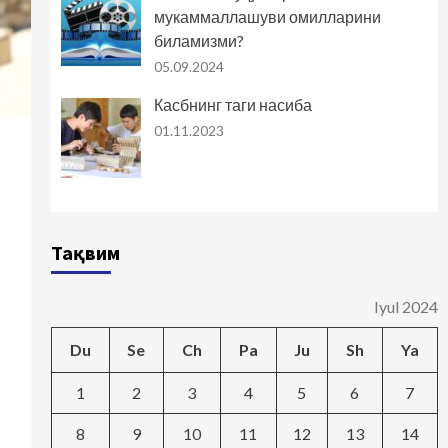
мукаммаллашуви омилларини
биламизми?
05.09.2024
Касбнинг таги насиба
01.11.2023
Тақвим
Iyul 2024
Du
Se
Ch
Pa
Ju
Sh
Ya
1
2
3
4
5
6
7
8
9
10
11
12
13
14