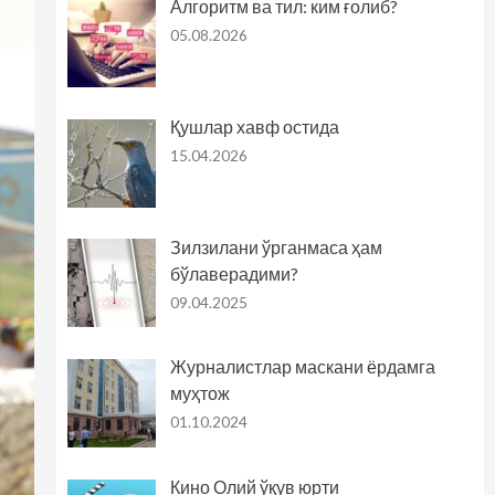
Алгоритм ва тил: ким ғолиб?
05.08.2026
Қушлар хавф остида
15.04.2026
Зилзилани ўрганмаса ҳам
бўлаверадими?
09.04.2025
Журналистлар маскани ёрдамга
муҳтож
01.10.2024
Кино Олий ўқув юрти