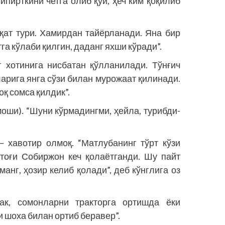
ипирткини четга олиб қўй, ҳеч ким қоқилиб
ат тури. Хамирдан тайёрланади. Яна бир
тга кўлаби қилгин, даданг яхши кўради”.
г хотинига нисбатан қўлланилади. Тўнғич
арига янга сўзи билан мурожаат қилинади.
қ сомса қилдик”.
оши). “Шуни кўрмадингми, ҳейла, турибди-
 хавотир олмоқ. “Матлубанинг тўрт кўзи
ртоғи Собиржон кеч қолаётганди. Шу пайт
анг, ҳозир келиб қолади”, деб кўнглига оз
к, сомонларни тракторга ортишда ёки
шоха билан ортиб беравер”.