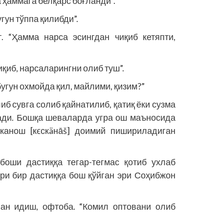
 ҳаммага белқарс боғланди”.
гун тўппа қилибди”.
 “Ҳамма нарса эсингдан чиқиб кетяпти,
иқиб, нарсаларингни олиб туш”.
бугун охмойда қил, майлими, қизим?”
иб сувга солиб қайнатилиб, қатиқ ёки сузма
ади. Бошқа шеваларда угра ош маъносида
канош [кϵскäнāš] доимий пишириладиган
боши дас­тиққа тегар-тегмас қотиб ухлаб
ери бир дас­тиққа бош қўйган эри Соҳибжон
ан идиш, офтоба. “Комил оптовани олиб