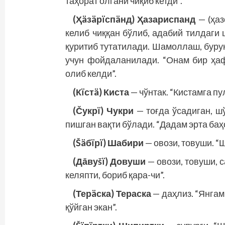
таҳорат олгани чиқиб кетди”.
(Ҳäзäрïспäнд) Ҳазариспанд
— (ҳаз
келиб чиққан бўлиб, адабий тилдаги 
қуритиб тутатилади. Шамоллаш, буру
учун фойдаланилади. “Онам бир ҳаф
олиб келди”.
(Кïстä) Киста
— чўнтак. “Кистамга пу
(Čукрï) Чукри
— тоғда ўсадиган, ш
пишган вақти бўлади. “Дадам эрта баҳ
(Šäбïрï) Шабири
— овози, товуши. “
(Дāвуšï) Довуши
— овози, товуши, 
кел­япти, бориб қара-чи”.
(Терäска) Тераска
— даҳлиз. “Янгам
қўйган экан”.