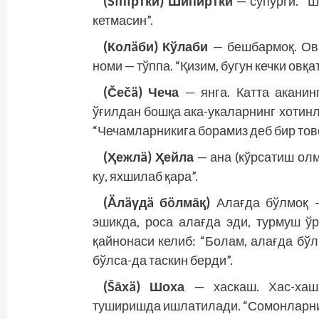
(Šïпïртки) Шипиртки
— супурги. “Ш
кетмасин”.
(Колäби) Кўлаби
— бешбармоқ. Овқ
номи — тўппа. “Қизим, бугун кечки овқа
(Čеčä) Чеча
— янга. Катта аканин
ўғилдан бошқа ака-укаларнинг хотинл
“Чечамларникига борамиз деб бир тово
(Ҳежлä) Ҳейла
— ана (кўрсатиш олм
ку, яхшилаб қара”.
(Äлäγдä бöлмāқ)
Алағда бўлмоқ —
эшикда, роса алағда эди, турмуш ў
қайнонаси келиб: “Болам, алағда бўлм
бўлса-да таскин берди”.
(Šāхä) Шоха
— хаскаш. Хас-хаша
туширишда ишлатилади. “Сомонларни 