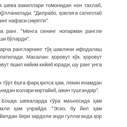
а шева вакиллари томонидан нон тахлаб,
қўлланилади. “Дилрабо, ҳовлига сатиллаб
нинг нафаси сиқяпти”.
 ранг. “Менга сенинг нопарман рангли
хши бўларди”.
 Барча рангларнинг тўқ шаклини ифодалаш
латилади. Масалан: қоровут кўк. қоровут
вут яшил кийим кийиб юради, шу ранг унга
 тўрт ёшга фарқ қилса ҳам, лекин енамдан
ганидан юзлари киртайиб, ажин тушгандир”.
. Бошқа шеваларда ғўра маъносида ҳам
акли ҳам учрайди. “Эсиз, бу йил ҳам
 йилдан бери зардоли энди гуллаганда қор