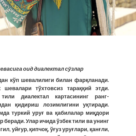
евасига оид диалектал сўзлар
дан кўп шевалилиги билан фарқланади.
 шевалари тўхтовсиз тараққий этди.
тили диалектал картасининг ранг-
идан қидириш лозимлигини уқтиради.
мда туркий уруғ ва қабилалар миқдори
р беради. Улар ичида ўзбек тили ва унинг
л, уйғур, қипчоқ, ўғуз уруғлари, қанғли,