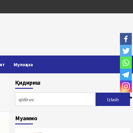
ят
Мулоҳаза
Қидириш
Qidirshish:
Муаммо