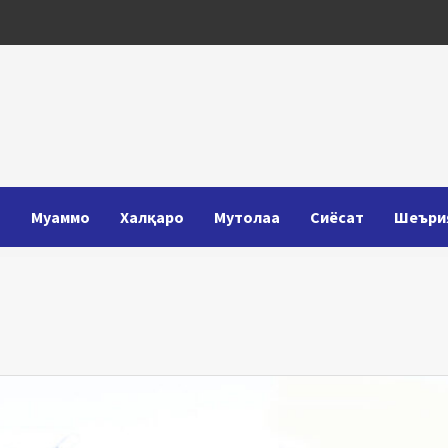
Т
Муаммо
Халқаро
Мутолаа
Сиёсат
Шеъри