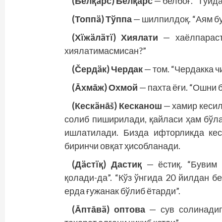
(Белқäрс) Белқарс
— белбоғ. “Тўйда
(Топпä) Тўппа
— шилпилдоқ. “Аям бу
(Хïжäлäтï) Хиялати
— хаёлпараст.
хиялатимасмисан?”
(Čердäк) Чердак
— том. “Чердакка ч
(Āхмāж) Охмой
— пахта ёғи. “Ошни 
(Кескäнāš) Кесканош
— хамир кесил
солиб пиширилади, қайласи ҳам бўл
ишлатилади. Бизда ифторликда кес
биринчи овқат ҳисобланади.
(Дäстïқ) Дастиқ
— ёстиқ. “Бувим 
қолади-да”. “Кўз ўнгида 20 йилдан б
ерда ғужанак бўлиб ётарди”.
(Āптāвä) оптова
— сув солинадиг