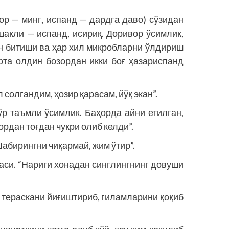
ор — минг, испанд — дардга даво) сўзидан
шакли — испанд, исириқ. Доривор ўсимлик,
н битиши ва ҳар хил микробларни ўлдириш
та олдин бозордан икки боғ ҳазариспанд
л солгандим, ҳозир қарасам, йўқ экан”.
ўр таъмли ўсимлик. Баҳорда айни етилган,
ордан тоғдан чукри олиб келди”.
Шабирингни чиқармай, жим ўтир”.
саси. “Нариги хонадан синглингнинг довуши
 тераскани йиғиштириб, гиламларини қоқиб