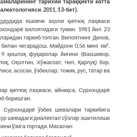
ашмаларининг тарихий тараққиёти катта
алектологияси. 2011, 13-бет).
ҳудудида яшовчи аҳоли қипчоқ лаҳжаси
рхондарё вилоятидаги туман. 1981 йил 23
ларидан таркиб топган. Вилоятнинг Денов,
 билан чегарадош. Майдони 0,56 минг км².
 9 қиш­лоқ фуқаролар йиғини (Вахшивор,
оқ, Оқолтин, Хўжасоат, Чеп, Қарлуқ) бор.
си, асосан, ўзбеклар; тожик, рус, татар ва
ар қипчоқ лаҳжаси, айниқса, Сурхондарё
б боришган.
и Сурхондарё ўзбек шевалари таркибига
кур шевадаги диалектал сўзлар эшитилиши
ини ўзига тортади. Масалан: