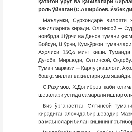
қатағон уруғ ва қабилалари бирл
роль ўйнаган (С.Аширбоев. Ўзбек ди
Маълумки, Сурхондарё вилояти 
вакилларига киради. Олтинсой — Су
ноябрда Шўрчи ва Денов тумани қисм
Бойсун, Шўрчи, Қумқўрғон туманлари
Аҳолиси 150,6 минг киши. Туманда
Дуғоба, Миршоди, Олтинсой, Оқарбул
Туман маркази — Қарлуқ қишлоғи. Аҳоли
бошқа миллат вакиллари ҳам яшайди.
С.Раҳимов, Х.Дониёров каби олимл
шевалари устида самарали ишлар оли
Биз ўрганаётган Олтинсой туман
кирадиган алоҳида бир шевадир. Маз
ва маънолари билан кишининг эътибор