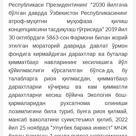
Республикаси Президентининг “2030 йилгача
бўлган даврда Ўзбекистон Респуб­ликасининг
атроф-муҳитни муҳофаза қилиш
концепциясини тасдиқлаш тўғрисида” 2019 йил
30 октябрдаги 5863-сон Фармони билан жорий
этилган мораторий даврида давлат ўрмон
фондига кирмайдиган дарахтлар ва буталар
қимматбаҳо навларининг кесилишига йўл
қўйилмаслиги кўрсатилган бўлса-да, бу
талабларга риоя қилмасдан, қимматбаҳо
дарахтларни кўчириш ва кам қимматли
дарахтларни кесиш бўйича Экология бош­
қармаларидан рухсатнома олиниши
лозимлигини била туриб, бунга риоя қилмай,
мансаб ваколатини суиистеъмол қилиб, 2022
йил 25 ноябрда “Улуғбек барака инвест” МЧЖ
билан тузилган 1-сонли пудрат шартномасида