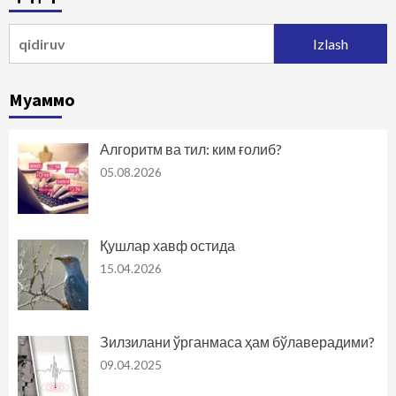
Qidirshish:
Муаммо
Алгоритм ва тил: ким ғолиб?
05.08.2026
Қушлар хавф остида
15.04.2026
Зилзилани ўрганмаса ҳам бўлаверадими?
09.04.2025