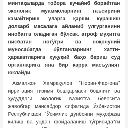
минтақаларда тобора кучайиб бораётган
экологик муаммоларнинг таъсирини
камайтириш, уларга қарши курашиш
долзарб масалага айланиб улгурганини
инобатга оладиган бўлсак, атроф-муҳитга
нисбатан нотўғри ва ноқонуний
муносабатда бўлганларнинг хатти-
ҳаракатларига ҳуқуқий баҳо бериш суд
органларига яна бир карра мас­ъулият
юклайди.
Акмалжон Хамрақулов “Норин-Фарғона”
ирригация тизими бош­қармаси бошлиғи ва
ҳудуддаги экологик вазиятга бевосита
жавобгар мансабдор сифатида Ўзбекистон
Республикаси “Ўсимлик дунёсини муҳофаза
қилиш ва ундан фойдаланиш тўғрисида”ги