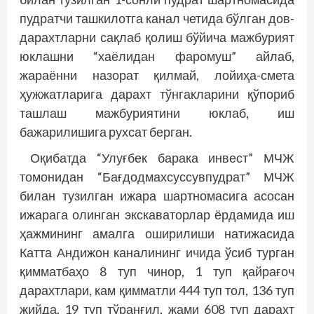
пуд­ратчи ташкилотга канал четида бўлган дов-
дарахтларни сақлаб қолиш бўйича мажбурият
юклашни “хаёлидан фаромуш” айлаб,
жараённи назорат қилмай, ло­йиҳа-смета
ҳужжатларига дарахт тўнгакларини қўпориб
ташлаш мажбуриятини юклаб, иш
бажарилишига рухсат берган.
Оқибатда “Улуғбек барака инвест” МЧЖ
томонидан “Бағдодмахсуссувпуд­рат” МЧЖ
билан тузилган ижара шартномасига асосан
ижарага олинган экскаваторлар ёрдамида иш
ҳажмининг амалга оширилиши натижасида
Катта Андижон каналининг ичида ўсиб турган
қимматбаҳо 8 туп чинор, 1 туп қайрағоч
дарахтлари, кам қимматли 444 туп тол, 136 туп
жийда, 19 туп тўранғил, жами 608 туп дарахт