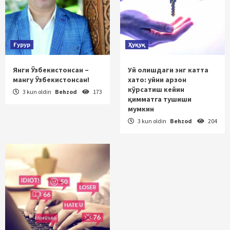
Ғурур
Ҳуқуқ
Янги Ўзбекистонсан –
Уй олишдаги энг катта
мангу Ўзбекистонсан!
хато: уйни арзон
кўрсатиш кейин
3 kun oldin
Behzod
173
қимматга тушиши
мумкин
3 kun oldin
Behzod
204