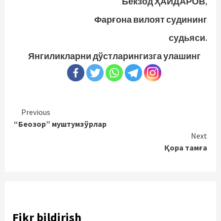
Бекзод ҲАЙДАРОВ,
Фарғона вилоят судининг
судьяси.
Янгиликларни дўстларингизга улашинг
Continue
Previous
“Беозор” муштумзўрлар
Reading
Next
Қора тамға
Fikr bildirish