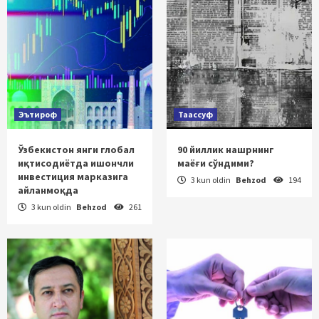
Эътироф
Таассуф
Ўзбекистон янги глобал
90 йиллик нашрнинг
иқтисодиётда ишончли
маёғи сўндими?
инвестиция марказига
3 kun oldin
Behzod
194
айланмоқда
3 kun oldin
Behzod
261