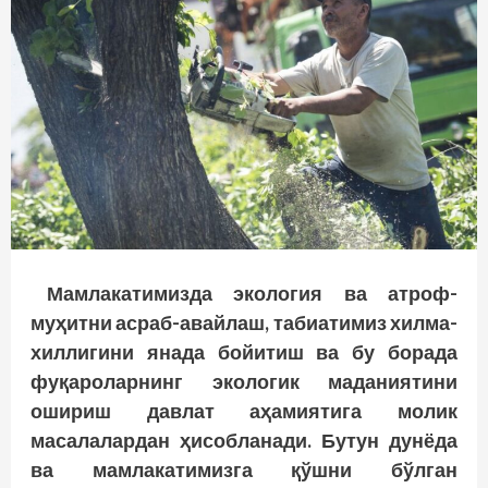
Мамлакатимизда экология ва атроф-
муҳитни асраб-авайлаш, табиатимиз хилма-
хиллигини янада бойитиш ва бу борада
фуқароларнинг экологик маданиятини
ошириш давлат аҳамиятига молик
масалалардан ҳисобланади. Бутун дунёда
ва мамлакатимизга қўшни бўлган