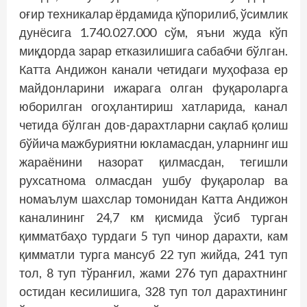
оғир техникалар ёрдамида қўпорилиб, ўсимлик
дунёсига 1.740.027.000 сўм, яъни жуда кўп
миқдорда зарар етказилишига сабабчи бўлган.
Катта Андижон канали четидаги муҳофаза ер
майдонларини ижарага олган фуқароларга
юборилган огоҳлантириш хатларида, канал
четида бўлган дов-дарахт­ларни сақлаб қолиш
бўйича мажбуриятни юкламасдан, уларнинг иш
жараёнини назорат қилмасдан, тегишли
рухсатнома олмасдан ушбу фуқаролар ва
номаълум шахслар томонидан Катта Андижон
каналининг 24,7 км қисмида ўсиб турган
қимматбаҳо турдаги 5 туп чинор дарахти, кам
қимматли турга мансуб 22 туп жийда, 241 туп
тол, 8 туп тўранғил, жами 276 туп дарахтнинг
остидан кесилишига, 328 туп тол дарахтининг