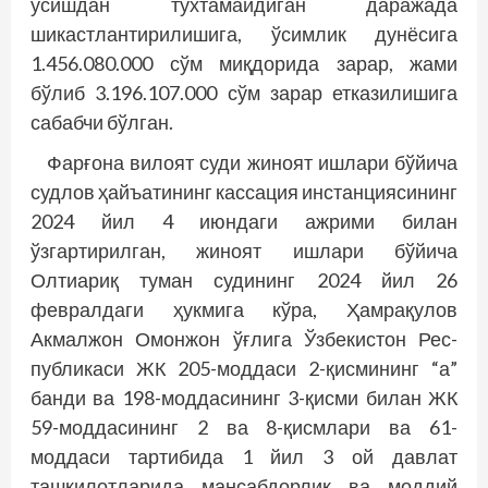
ўсишдан тўхтамайдиган даражада
шикастлантирилишига, ўсимлик дунёсига
1.456.080.000 сўм миқдорида зарар, жами
бўлиб 3.196.107.000 сўм зарар етказилишига
сабабчи бўлган.
Фарғона вилоят суди жиноят ишлари бў­йича
судлов ҳайъатининг кассация инстанциясининг
2024 йил 4 июндаги ажрими билан
ўзгартирилган, жиноят ишлари бў­йича
Олтиариқ туман судининг 2024 йил 26
февралдаги ҳукмига кўра, Ҳамрақулов
Акмалжон Омонжон ўғлига Ўзбекистон Рес­
публикаси ЖК 205-моддаси 2-қисмининг “а”
банди ва 198-моддасининг 3-қисми билан ЖК
59-моддасининг 2 ва 8-қисмлари ва 61-
моддаси тартибида 1 йил 3 ой давлат
ташкилотларида мансабдорлик ва моддий