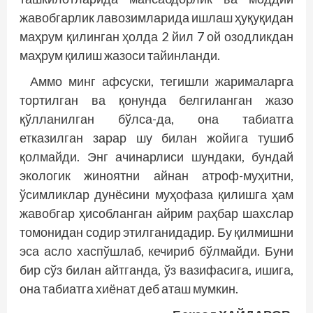
жавобгарлик лавозимларида ишлаш ҳуқуқидан
маҳрум қилинган ҳолда 2 йил 7 ой озодликдан
маҳрум қилиш жазоси тайинланди.
Аммо минг афсуски, тегишли жарималарга
тортилган ва қонунда белгиланган жазо
қўлланилган бўлса-да, она табиатга
етказилган зарар шу билан жойига тушиб
қолмайди. Энг ачинарлиси шундаки, бундай
экологик жиноятни айнан атроф-муҳитни,
ўсимликлар дунёсини муҳофаза қилишга ҳам
жавобгар ҳисобланган айрим раҳбар шахслар
томонидан содир этилганидадир. Бу қилмишни
эса асло хаспўшлаб, кечириб бўлмайди. Буни
бир сўз билан айтганда, ўз вазифасига, ишига,
она табиатга хиёнат деб аташ мумкин.