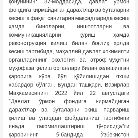
қонунининг 37-моддасида, давлат ўрмон
фондига кирмайдиган дарахтлар ва буталарни
кесишга фақат санитария мақсадларида кесиш
ҳамда биноларни, иншоотларни ва
коммуникацияларни қуриш ҳамда
реконструкция қилиш билан боғлиқ ҳолда
кесиш тартибида, маҳаллий давлат ҳокимияти
органларининг экология ва атроф-муҳитни
муҳофаза қилиш органлари билан келишилган
қарорига кўра йўл қўйилишидан яхши
хабардор бўлган. Бундан ташқари, Вазирлар
Маҳкамасининг 2022 йил 22 августдаги
“Давлат ўрмон фондига кирмайдиган
дарахтлар ва буталарни экиш, парвариш
қилиш ва улардан фойдаланиш тартибини
янада такомиллаштириш тўғрисида”ги
қарорининг 5-бандида Ўзбекистон