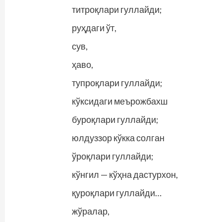
титроқлари гуллайди;
руҳдаги ўт,
сув,
ҳаво,
тупроқлари гуллайди;
кўксидаги меърожбахш
буроқлари гуллайди;
юлдуззор кўкка солган
ўроқлари гуллайди;
кўнгил — кўҳна дастурхон,
қуроқлари гуллайди…
жўралар,