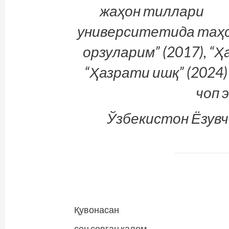
жаҳон тиллари
университетида таҳси
орзуларим” (2017), “Ҳ
“Ҳазрати ишқ” (2024
чоп 
Ўзбекистон Ёзувч
Қувонасан
сен севган калом