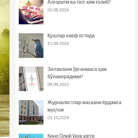
Алгоритм ва тил: ким ғолиб?
05.08.2026
Қушлар хавф остида
15.04.2026
Зилзилани ўрганмаса ҳам
бўлаверадими?
09.04.2025
Журналистлар маскани ёрдамга
муҳтож
01.10.2024
Кино Олий ўқув юрти