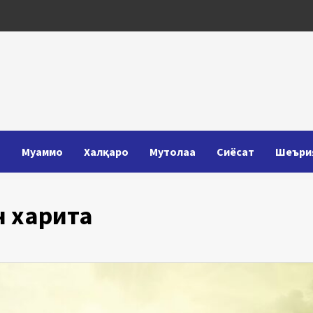
Т
Муаммо
Халқаро
Мутолаа
Сиёсат
Шеъри
н харита