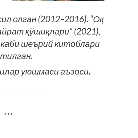
л олган (2012–2016). “Оқ
айрат қўшиқлари” (2021),
) каби шеърий китоблари
этилган.
илар уюшмаси ­аъзоси.
* * *