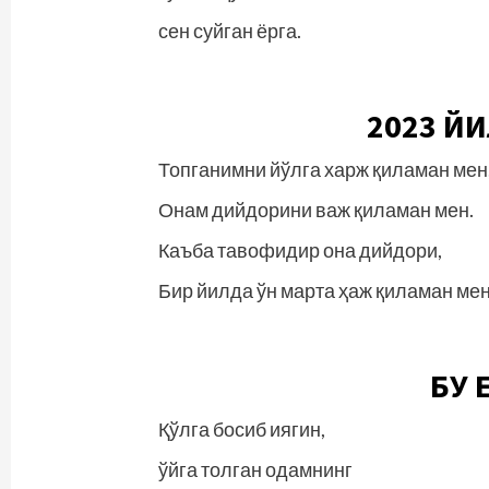
сен суйган ёрга.
2023 Й
Топганимни йўлга харж қиламан мен
Онам дийдорини важ қиламан мен.
Каъба тавофидир она дийдори,
Бир йилда ўн марта ҳаж қиламан мен
БУ 
Қўлга босиб иягин,
ўйга толган одамнинг