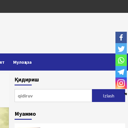
ят
Мулоҳаза
Қидириш
Qidirshish:
Муаммо