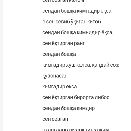
сендан бошқа кимгадир ёқса,
ё сен севиб ўқиган китоб
сендан бошқа кимнидир ёқса,
сен ёқтирган ранг
сендан бошқа
кимгадир хуш келса, қандай соз;
қувонасан
кимгадир ёқса
сен ёқтирган бирорта либос,
сендан бошқа кимдир
сен севган
оҳангларга қулоқ тутса жим,