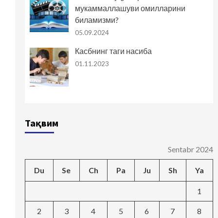
мукаммаллашуви омилларини
биламизми?
05.09.2024
Касбнинг таги насиба
01.11.2023
Тақвим
Sentabr 2024
Du
Se
Ch
Pa
Ju
Sh
Ya
1
2
3
4
5
6
7
8