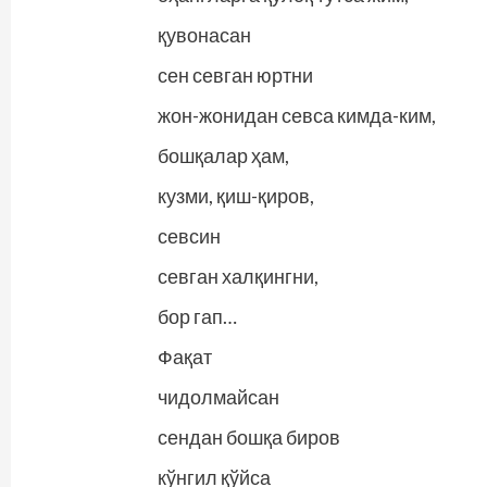
қувонасан
сен севган юртни
жон-жонидан севса кимда-ким,
бошқалар ҳам,
кузми, қиш-қиров,
севсин
севган халқингни,
бор гап…
Фақат
чидолмайсан
сендан бошқа биров
кўнгил қўйса