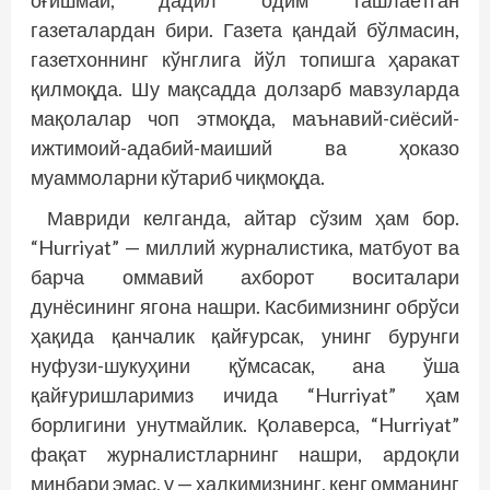
оғишмай, дадил одим ташлаётган
газеталардан бири. Газета қандай бўлмасин,
газетхоннинг кўнглига йўл топишга ҳаракат
қилмоқда. Шу мақсадда долзарб мавзуларда
мақолалар чоп этмоқда, маънавий-сиёсий-
ижтимоий-адабий-маиший ва ҳоказо
муаммоларни кўтариб чиқмоқда.
Мавриди келганда, айтар сўзим ҳам бор.
“Hurriyat” — миллий журналистика, матбуот ва
барча оммавий ахборот воситалари
дунёсининг ягона нашри. Касбимизнинг обрўси
ҳақида қанчалик қайғурсак, унинг бурунги
нуфузи-шукуҳини қўмсасак, ана ўша
қайғуришларимиз ичида “Hurriyat” ҳам
борлигини унутмайлик. Қолаверса, “Hurriyat”
фақат журналистларнинг нашри, ардоқли
минбари эмас, у — халқимизнинг, кенг омманинг