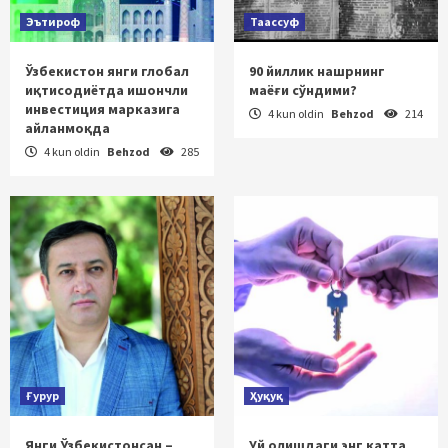
Эътироф
Таассуф
Ўзбекистон янги глобал
90 йиллик нашрнинг
иқтисодиётда ишончли
маёғи сўндими?
инвестиция марказига
4 kun oldin
Behzod
214
айланмоқда
4 kun oldin
Behzod
285
Ғурур
Ҳуқуқ
Янги Ўзбекистонсан –
Уй олишдаги энг катта