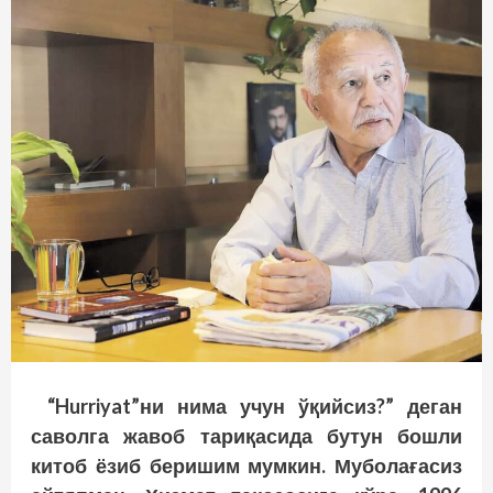
“Hurriyat”ни нима учун ўқийсиз?” деган
саволга жавоб тариқасида бутун бошли
китоб ёзиб беришим мумкин. Муболағасиз