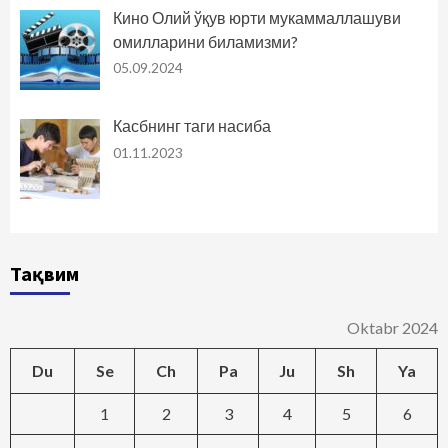
Кино Олий ўқув юрти мукаммаллашуви
омилларини биламизми?
05.09.2024
Касбнинг таги насиба
01.11.2023
Тақвим
Oktabr 2024
Du
Se
Ch
Pa
Ju
Sh
Ya
1
2
3
4
5
6