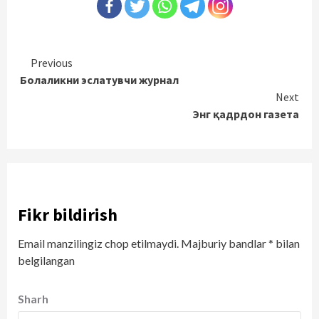
Continue
Previous
Болаликни эслатувчи журнал
Reading
Next
Энг қадрдон газета
Fikr bildirish
Email manzilingiz chop etilmaydi.
Majburiy bandlar
*
bilan
belgilangan
Sharh