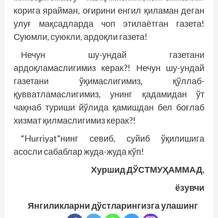
корига ярайман, оғирини енгил қиламан деган
улуғ мақсадларда чоп этилаётган газета!
Суюмли, суюкли, ардоқли газета!
Нечун шу-ундай газетани
ардоқламаслигимиз керак?! Нечун шу-ундай
газетани ўқимаслигимиз, қўллаб-
қувватламаслигимиз, унинг қадамидан ўт
чақнаб туриши йўлида қамишдан бел боғлаб
хизмат қилмаслигимиз керак?!
“Hurriyat”нинг севиб, суйиб ўқилишига
асосли сабаблар жуда-жуда кўп!
Хуршид ДЎСТМУҲАММАД,
ёзувчи
Янгиликларни дўстларингизга улашинг