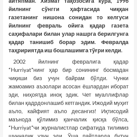
айтяпман. Хизмат тақозосига кўра, 1996
йилнинг сўнгги ҳафтасида чиққан
газетанинг нишона сонидан то келгуси
йилнинг февраль ойига қадар газета
саҳифалари билан улар нашрга берилгунга
қадар танишиб борар эдим. Февралда
таҳририятда иш бошлашимга тўғри келди.
2002 йилнинг февралига қадар
“Hurriyat”нинг ҳар бир сонининг босмадан
чиқиши биз учун байрам бўлди. Чунки
жамоамиз аъзолари асосан ёшлардан иборат
эди, ниҳоятда иноқ эдик. Чет муаллифлар
билан қадрдонлашиб кетгандик. Ижодий муҳит
аъло, кайфият аъло десангиз! Иқтисодий
маънода қўлимиз қанчалик қисқа бўлса,
“Hurriyat”чи журналистлар сифатида тилимиз
шунчалик узун эди. Ўша пайтларда бутун