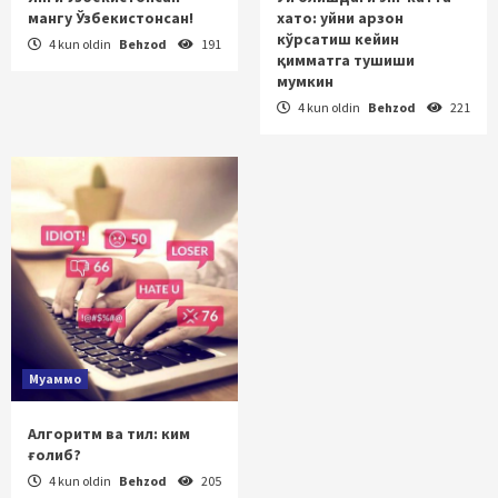
мангу Ўзбекистонсан!
хато: уйни арзон
кўрсатиш кейин
4 kun oldin
Behzod
191
қимматга тушиши
мумкин
4 kun oldin
Behzod
221
Муаммо
Алгоритм ва тил: ким
ғолиб?
4 kun oldin
Behzod
205