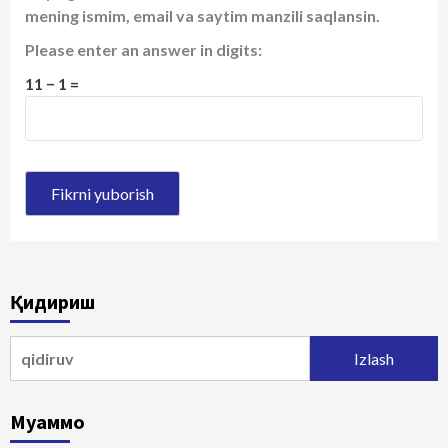
mening ismim, email va saytim manzili saqlansin.
Please enter an answer in digits:
11 − 1 =
Қидириш
Qidirshish:
Муаммо