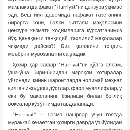
мамлакатда фақат “Hurriyat”ни цензура ўқимас
эди. Беш йил давомида нафақат газетанинг
бирорта сони, балки биттаям мақоласини
цензура хизмати ходимларига кўрсатганимиз
йўқ. Қанақанги танқидий, таҳлилий мақолалар
чиқмади дейсиз?! Биз қаловини топдик,
меъёрни-мувозанатни сақладик.
Ҳозир ҳар сафар “Hurriyat”ни қўлга олсам,
ўша-ўша бири-биридан мароқли хотиралар
уйғонади, қийин шароитларда нолимай меҳнат
қилган ижоддош дўстлар, фаол муаллифлар, у
ёки бу мақоланинг ёзилиши билан боғлиқ
воқеалар кўз ўнгимда гавдаланади.
“Hurriyat” — босма нашрлар учун ғоятда
мураккаб кечаётган ҳозирги даврда ўз йўлидан