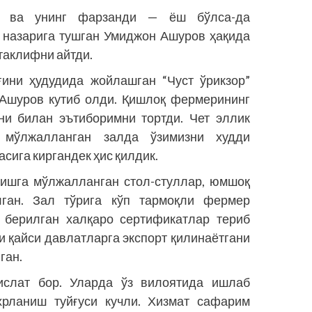
 ва унинг фарзанди — ёш бўлса-да
 назарига тушган Умиджон Ашуров ҳақида
 таклифни айтди.
ини ҳудудида жойлашган “Чуст ўрикзор”
Ашуров кутиб олди. Қишлоқ фермерининг
ни билан эътиборимни тортди. Чет эллик
 мўлжалланган залда ўзимизни худди
сига киргандек ҳис қилдик.
ишга мўлжалланган стол-стуллар, юмшоқ
ган. Зал тўрига кўп тармоқли фермер
а берилган халқаро сертификатлар териб
и қайси давлатларга экспорт қилинаётгани
ган.
ислат бор. Уларда ўз вилоятида ишлаб
хрланиш туйғуси кучли. Хизмат сафарим