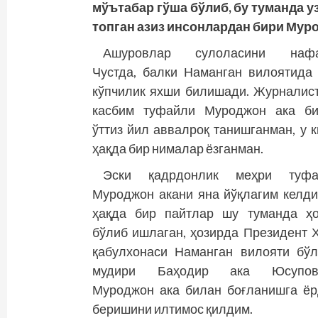
мўътабар гўша бўлиб, бу туманда у
топган азиз инсонлардан бири Мур
Ашуровлар сулоласини нафа
Чустда, балки Наманган вилоятида
кўпчилик яхши билишади. Журналис
касбим туфайли Муроджон ака би
ўттиз йил аввалроқ танишганман, у 
ҳақда бир нималар ёзганман.
Эски қадрдонлик меҳри туфа
Муроджон акани яна йўқлагим келди
ҳақда бир пайтлар шу туманда ҳ
бўлиб ишлаган, ҳозирда Президент 
қабулхонаси Наманган вилояти бў
мудири Баҳодир ака Юсупов
Муроджон ака билан боғланишга ё
беришини илтимос қилдим.