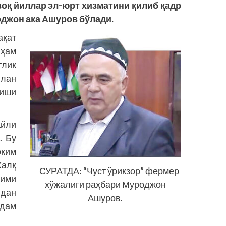
зоқ йиллар эл-юрт хизматини қилиб қадр
оджон ака Ашуров бўлади.
қат
 ҳам
тлик
лан
киши
йли
. Бу
оким
Халқ
СУРАТДА: “Чуст ўрикзор” фермер
лими
хўжалиги раҳбари Муроджон
дан
Ашуров.
рдам