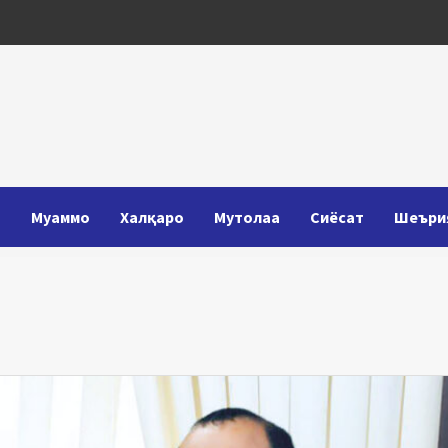
Т
Муаммо
Халқаро
Мутолаа
Сиёсат
Шеъри