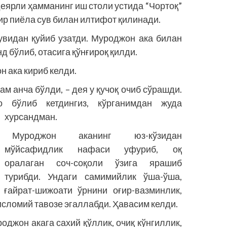
деярли ҳамманинг иш столи устида “Чортоқ”
ир пиёла сув билан илтифот қилинади.
увидан қуйиб узатди. Муроджон ака билан
 бўлиб, отасига қўнғироқ қилди.
н ака кириб келди.
м анча бўлди, – дея у қучоқ очиб сўрашди.
 бўлиб кетдингиз, кўрганимдан жуда
хурсандман.
Муроджон аканинг юз-кўзидан
мўйсафидлик нафаси уфуриб, оқ
оралаган соч-соқоли ўзига ярашиб
турибди. Ундаги самимийлик ўша-ўша,
 ғайрат-шижоати ўрнини оғир-вазминлик,
исломий тавозе эгаллабди. Ҳавасим келди.
оджон акага сахий қўллик, очиқ кўнгиллик,