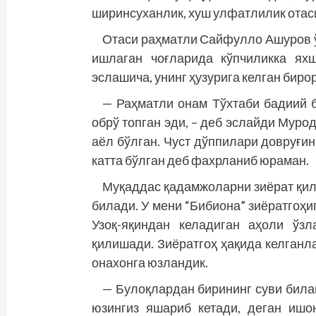
ширинсуханлик, хуш улфатлилик отаси
Отаси раҳматли Сайфулло Ашуров ў
ишлаган чоғларида кўпчиликка яхш
эслашича, унинг ҳузурига келган биро
— Раҳматли онам Тўхтаби бадиий 
обрў топган эди, – деб эслайди Мурод
аёл бўлган. Чуст дўппилари довруғи
катта бўлган деб фахрланиб юраман.
Муқаддас қадамжоларни зиёрат қи
билади. У мени “Бибиона” зиёратгоҳиг
Узоқ-яқиндан келадиган аҳоли ўз
қилишади. Зиёратгоҳ ҳақида келганл
онахонга юзландик.
— Булоқлардан бирининг суви била
юзингиз яшариб кетади, деган ишо