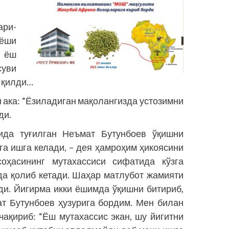
ри-
 ёши
м ёш
суви
б қилди…
 ака: “Ёзиладиган мақолангизда устозимни
ди.
ида туғилган Неъмат Бутунбоев ўқишни
га ишга келади, – дея ҳамроҳим ҳикоясини
ҳасининг мутахассиси сифатида кўзга
тда қолиб кетади. Шаҳар матлубот жамияти
ди. Йигирма икки ёшимда ўқишни битириб,
т Бутунбоев ҳузурига бордим. Мен билан
чақириб: “Ёш мутахассис экан, шу йигитни