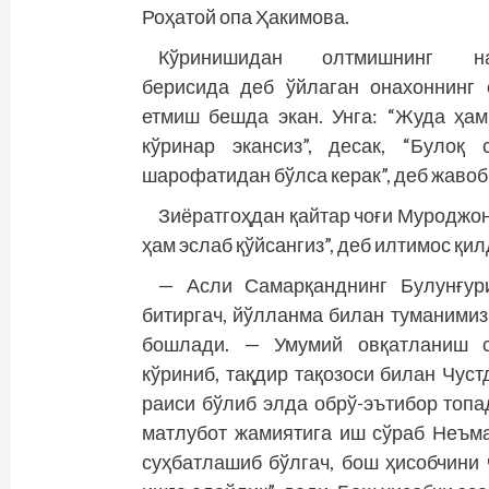
Роҳатой опа Ҳакимова.
Кўринишидан олтмишнинг на
берисида деб ўйлаган онахоннинг
етмиш бешда экан. Унга: “Жуда ҳа
кўринар экансиз”, десак, “Булоқ 
шарофатидан бўлса керак”, деб жаво
Зиёратгоҳдан қайтар чоғи Муроджон
ҳам эслаб қўйсангиз”, деб илтимос қил
— Асли Самарқанднинг Булунғур
битиргач, йўлланма билан туманимиз
бошлади. — Умумий овқатланиш со
кўриниб, тақдир тақозоси билан Чус
раиси бўлиб элда обрў-эътибор топа
матлубот жамиятига иш сўраб Неъма
суҳбатлашиб бўлгач, бош ҳисобчини 