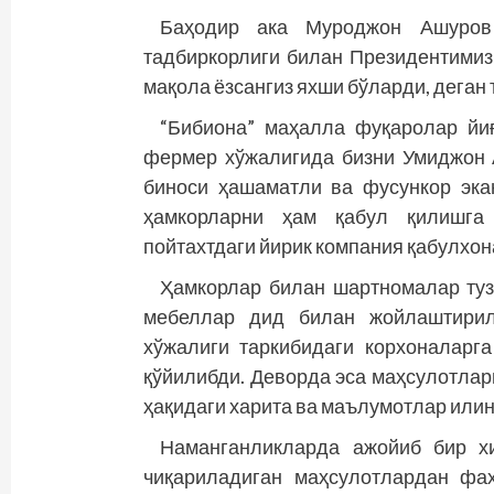
Баҳодир ака Муроджон Ашуров
тадбиркорлиги билан Президентимиз
мақола ёзсангиз яхши бўларди, деган
“Бибиона” маҳалла фуқаролар йиғ
фермер хўжалигида бизни Умиджон 
биноси ҳашаматли ва фусункор эка
ҳамкорларни ҳам қабул қилишга
пойтахтдаги йирик компания қабулхона
Ҳамкорлар билан шартномалар туз
мебеллар дид билан жойлаштирил
хўжалиги таркибидаги корхоналарг
қўйилибди. Деворда эса маҳсулотлар
ҳақидаги харита ва маълумотлар илин
Наманганликларда ажойиб бир х
чиқариладиган маҳсулотлардан фа