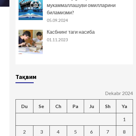
мукаммаллашуви омилларини
биламизми?
05.09.2024
Касбнинг таги насиба
01.11.2023
Тақвим
Dekabr 2024
Du
Se
Ch
Pa
Ju
Sh
Ya
1
2
3
4
5
6
7
8