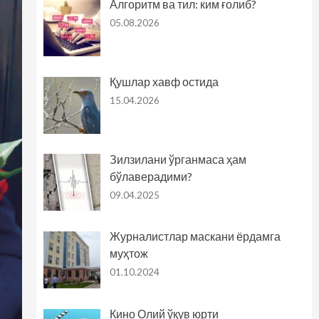
Алгоритм ва тил: ким ғолиб?
05.08.2026
Қушлар хавф остида
15.04.2026
Зилзилани ўрганмаса ҳам
бўлаверадими?
09.04.2025
Журналистлар маскани ёрдамга
муҳтож
01.10.2024
Кино Олий ўқув юрти