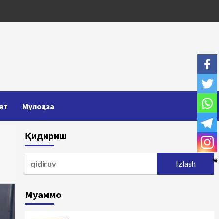
ят
Мулоҳаза
Қидириш
Qidirshish:
Муаммо