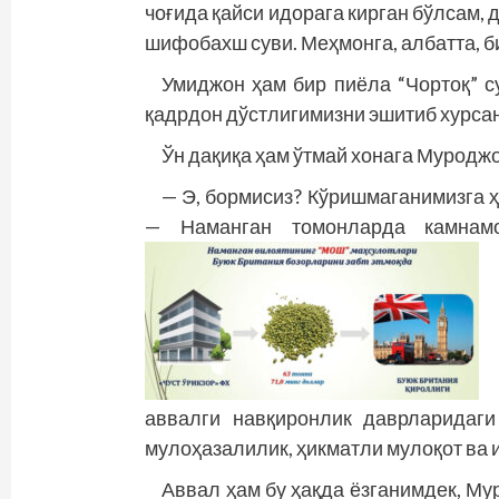
чоғида қайси идорага кирган бўлсам, 
шифобахш суви. Меҳмонга, албатта, б
Умиджон ҳам бир пиёла “Чортоқ” с
қадрдон дўстлигимизни эшитиб хурсанд
Ўн дақиқа ҳам ўтмай хонага Муроджо
— Э, бормисиз? Кўришмаганимизга ҳа
— Наманган томонларда камнамо
аввалги навқиронлик даврларидаги
мулоҳазалилик, ҳикматли мулоқот ва 
Аввал ҳам бу ҳақда ёзганимдек, Мур