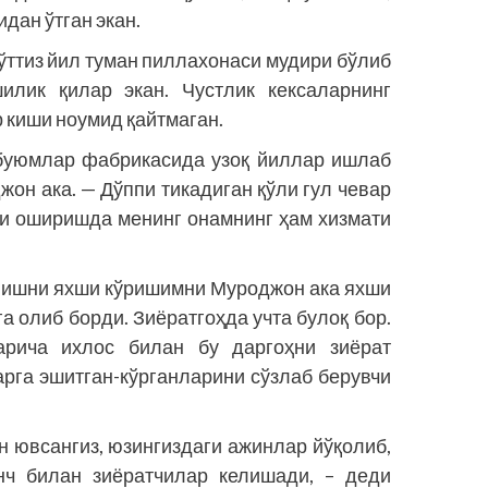
дан ўтган экан.
ттиз йил туман пиллахонаси мудири бўлиб
илик қилар экан. Чустлик кексаларнинг
р киши ноумид қайтмаган.
буюмлар фабрикасида узоқ йиллар ишлаб
жон ака. — Дўппи тикадиган қўли гул чевар
ни оширишда менинг онамнинг ҳам хизмати
лишни яхши кўришимни Муроджон ака яхши
а олиб борди. Зиёратгоҳда учта булоқ бор.
ларича ихлос билан бу даргоҳни зиёрат
арга эшитган-кўрганларини сўзлаб берувчи
н ювсангиз, юзингиздаги ажинлар йўқолиб,
нч билан зиёратчилар келишади, – деди