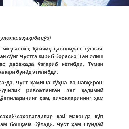
улоласи ҳақида сўз)
 чиқсангиз, Қамчиқ давонидан тушгач,
ан сўнг Чустга кириб борасиз. Тан олиш
ас даражада ўзгариб кетибди. Туман
налари бунёд этилибди.
са-да, Чуст ҳамиша кўҳна ва навқирон.
ндчилик ривожланган энг қадимий
ўппиларининг ҳам, пичоқларининг ҳам
 сахий-саховатлилар қай маконда кўп
ҳам бошқача бўлади. Чуст ҳам шундай