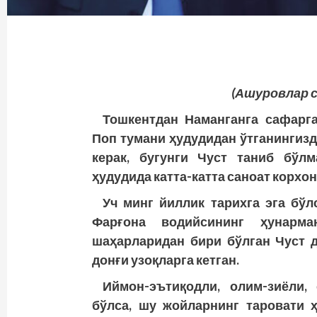
(Ашуровлар с
Тошкентдан Наманганга сафарга
Поп тумани ҳудудидан ўтганингизд
керак, бугунги Чуст таниб бўлм
ҳудудида катта-катта саноат корхо
Уч минг йиллик тарихга эга бўл
Фарғона водийсининг ҳунарма
шаҳарларидан бири бўлган Чуст д
донғи узоқларга кетган.
Иймон-эътиқодли, олим-зиёли,
бўлса, шу жойларнинг таровати 