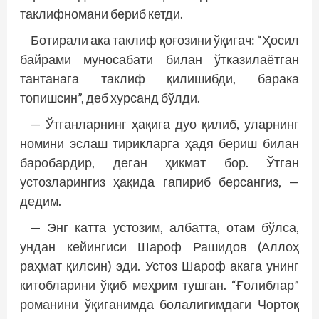
таклифномани бериб кетди.
Ботирали ака таклиф қоғозини ўқигач: “Ҳосил
байрами муносабати билан ўтказилаётган
тантанага таклиф қилишибди, барака
топишсин”, деб хурсанд бўлди.
— Ўтганларнинг ҳақига дуо қилиб, уларнинг
номини эслаш тирикларга ҳадя бериш билан
баробардир, деган ҳикмат бор. Ўтган
устозларингиз ҳақида гапириб берсангиз, —
дедим.
— Энг катта устозим, албатта, отам бўлса,
ундан кейингиси Шароф Рашидов (Аллоҳ
раҳмат қилсин) эди. Устоз Шароф акага унинг
китобларини ўқиб меҳрим тушган. “Ғолиблар”
романини ўқиганимда болалигимдаги Чортоқ