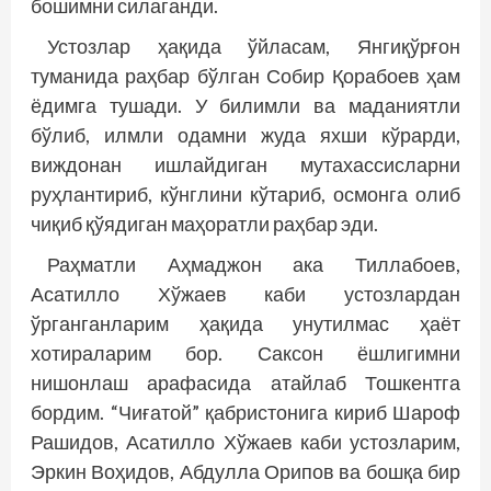
бошимни силаганди.
Устозлар ҳақида ўйласам, Янгиқўрғон
туманида раҳбар бўлган Собир Қорабоев ҳам
ёдимга тушади. У билимли ва маданиятли
бўлиб, илмли одамни жуда яхши кўрарди,
виждонан ишлайдиган мутахассисларни
руҳлантириб, кўнглини кўтариб, осмонга олиб
чиқиб қўядиган маҳоратли раҳбар эди.
Раҳматли Аҳмаджон ака Тиллабоев,
Асатилло Хўжаев каби устозлардан
ўрганганларим ҳақида унутилмас ҳаёт
хотираларим бор. Саксон ёшлигимни
нишонлаш арафасида атайлаб Тошкентга
бордим. “Чиғатой” қабристонига кириб Шароф
Рашидов, Асатилло Хўжаев каби устозларим,
Эркин Воҳидов, Абдулла Орипов ва бошқа бир