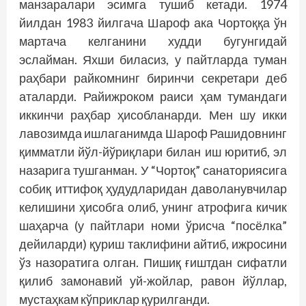
манзаралари эсимга тушиб кетади. 1974
йилдан 1983 йилгача Шароф ака Чортоққа ўн
мартача келганини худди бугунгидай
эслайман. Яхши биласиз, у пайтларда туман
раҳбари райкомнинг биринчи секретари деб
аталарди. Рай­ижроком раиси ҳам тумандаги
иккинчи раҳбар ҳисобланарди. Мен шу икки
лавозимда ишлаганимда Шароф Рашидовнинг
қимматли йўл-йўриқлари билан иш юритиб, эл
назарига тушганман. У “Чортоқ” санаториясига
собиқ иттифоқ ҳудудларидан даволанувчилар
келишини ҳисобга олиб, унинг атрофига кичик
шаҳарча (у пайтлари номи ўрисча “пос­ёлка”
дейиларди) қуриш таклифини айтиб, ижросини
ўз назоратига олган. Пишиқ ғиштдан сифатли
қилиб замонавий уй-жойлар, равон йўллар,
мустаҳкам кўприклар қурилганди.