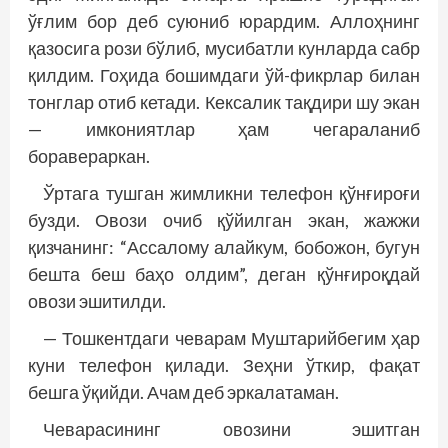
ўғлим бор деб суюниб юрардим. Аллоҳнинг
қазосига рози бўлиб, мусибатли кунларда сабр
қилдим. Гоҳида бошимдаги ўй-фикрлар билан
тонглар отиб кетади. Кексалик тақдири шу экан
— имкониятлар ҳам чегараланиб
боравераркан.
Ўртага тушган жимликни телефон қўнғироғи
бузди. Овози очиб қўйилган экан, жажжи
қизчанинг: “Ассалому алайкум, бобожон, бугун
бешта беш баҳо олдим”, деган қўнғироқдай
овози эшитилди.
— Тошкентдаги чеварам Муштарийбегим ҳар
куни телефон қилади. Зеҳни ўткир, фақат
бешга ўқийди. Ачам деб эркалатаман.
Чеварасининг овозини эшитган