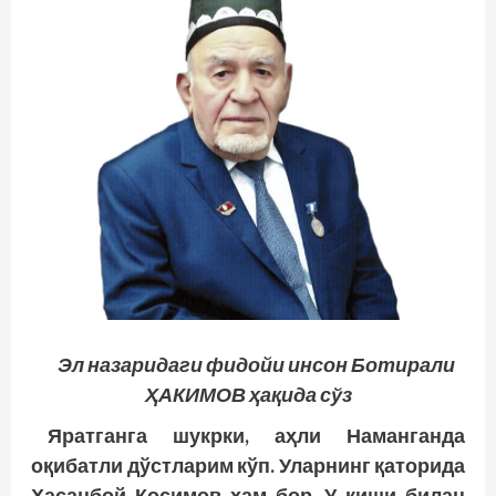
Эл назаридаги фидойи инсон Ботирали
ҲАКИМОВ ҳақида сўз
Яратганга шукрки, аҳли Наманганда
оқибатли дўстларим кўп. Уларнинг қаторида
Ҳасанбой Қосимов ҳам бор. У киши билан