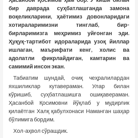
бир даврада суҳбатлашганда замона
воқеликларини, ҳаётимиз довонларидаги
хотираларимизни тинглаб, бир-
бирларимизга меҳримиз уйғонган эди.
Ҳуқуқ-тартибот идораларида узоқ йиллар
ишлаган, маърифати кенг, холис ва
адолатли фикрлайдиган, камтарин ва
самимий инсон экан.
Табиатим шундай, очиқ чеҳралилардан
яхшиликлар кутавераман. Улар билан
кўришиб, суҳбатлашишга ошиқавераман.
Ҳасанбой Қосимовни йўқлаб у мудирлик
қилаётган Халқ қабулхонаси Наманган шаҳар
бўлимига бордим.
Хол-аҳвол сўрашдик.