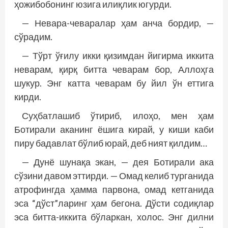
ҳожибобонинг юзига илиқлик югурди.
— Невара-чеваралар ҳам анча бордир, —
сўрадим.
— Тўрт ўғилу икки қизимдан йигирма иккита
неварам, қирқ битта чеварам бор, Аллоҳга
шукур. Энг катта чеварам бу йил ўн еттига
кирди.
Суҳбатлашиб ўтириб, илоҳо, мен ҳам
Ботирали аканинг ёшига кирай, у киши каби
пиру бадавлат бўлиб юрай, деб ният қилдим…
— Дунё шунақа экан, — дея Ботирали ака
сўзини давом эттирди. — Омад келиб турганида
атрофингда ҳамма парвона, омад кетганида
эса “дўст”ларинг ҳам бегона. Дўсти содиқлар
эса битта-иккита бўларкан, холос. Энг дилни