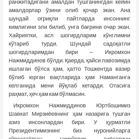
ранжитадигани амалдан тушганингдан кейин
амалдорлар ўзини олиб қочар экан. Ана
шундай оғриқли пайтларда инсоннинг
кимлигини эли билиб, унга бағрини очар экан.
Хайриятки, асл шогирдларим кўнглимни
кўтариб турди. Шундай садоқатли
шогирдларимдан бири — Икромхон
Нажмиддинов бўлди. Қаерда, қайси лавозимда
ишлаган бўлса ҳам, ҳатто Тошкентда вазир
бўлиб юрган вақтларида ҳам Наманганга
келганида мени йўқлаб кетарди. Отасига
раҳмат, ҳеч ҳам кам бўлмасин.
Икромхон Нажмиддинов Юртбошимиз
Шавкат Мирзиёевнинг ҳам назарига тушган
азиз инсонлардан бири. У ҳурматли
Президентимизнинг биз нуронийларга
кўрсатаётган ғамхўрлик сиёсатини