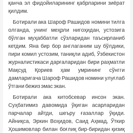
қанча эл фидойиларининг қабрларини зиёрат
қилдим.
Ботирали ака Шароф Рашидов номини тилга
олганда, унинг меҳрли нигоҳидан, устозига
бўлган муҳаббатли сўзларидан таъсирланиб
кетдим. Яна бир бор англаганим шу бўлдики,
пири комил устозим, таниқли адиб, Ўзбекистон
журналистикаси дарғаларидан бири раҳматли
Мақсуд Қориев ҳам умрининг сўнгги
дамларигача Шароф Рашидов номини улуғлаб
ўтгани бежиз эмас экан.
Ботирали ака китобсевар инсон экан.
Суҳбатимиз давомида ўқиган асарларидан
парчалар айтди, шеъру ғазаллар ўқиди.
Айниқса, Эркин Воҳидов, Саид Аҳмад, Ўткир
Ҳошимовлар билан боғлиқ бир-биридан қизиқ