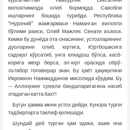
вилоятимизда олиб бормоқда. Савобли
ишларнинг бошида турибди. Республика
“Нуроний” жамғармаси Наманган вилояти
бўлими раиси, Олий Мажлис Сенати аъзоси.
Кимки бу дунёда ота-онасининг, устозларининг
дуоларини олиб, юртига, Юртбошисига
садоқат кўрсатиб, унга елкадош бўлса, касб-
корига меҳр берса, эл-юрт орасида обрў-
эътибор топаверар экан. Бу ҳаёт ҳақиқатини
Икромхон Нажмиддинов мисолида кўрдим. Бу
— Аллоҳнинг суюкли бандаларигагина насиб
этадиган катта бахт!
Бугун ҳамма мени устоз дейди. Кунора турли
тадбирларга таклиф қилишади.
Шундай деб турган ҳам эдики, эшик яна