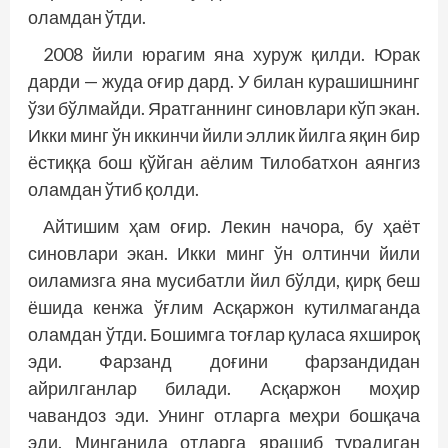
оламдан ўтди.
2008 йили юрагим яна хуруж қилди. Юрак
дарди — жуда оғир дард. У билан курашишнинг
ўзи бўлмайди. Яратганнинг синовлари кўп экан.
Икки минг ўн иккинчи йили эллик йилга яқин бир
ёстиққа бош қўйган аёлим Тилобатхон аянгиз
оламдан ўтиб қолди.
Айтишим ҳам оғир. Лекин начора, бу ҳаёт
синовлари экан. Икки минг ўн олтинчи йили
оиламизга яна мусибатли йил бўлди, қирқ беш
ёшида кенжа ўғлим Асқаржон кутилмаганда
оламдан ўтди. Бошимга тоғлар қуласа яхшироқ
эди. Фарзанд доғини фарзандидан
айрилганлар билади. Асқаржон моҳир
чавандоз эди. Унинг отларга меҳри бошқача
эди. Минганида отларга ярашиб турадиган