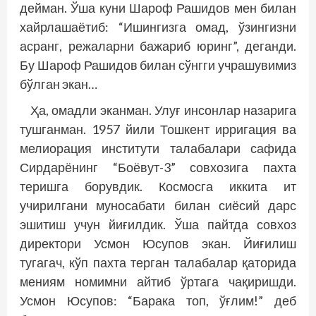
дейман. Ўша куни Шароф Рашидов мен билан
хайрлашаётиб: “Ишингизга омад, ўзингизни
асранг, режаларни бажариб юринг”, деганди.
Бу Шароф Рашидов билан сўнгги учрашувимиз
бўлган экан…
Ҳа, омадли эканман. Улуғ инсонлар назарига
тушганман. 1957 йили Тошкент ирригация ва
мелиорация институти талабалари сафида
Сирдарёнинг “Боёвут-3” совхозига пахта
теришга борувдик. Космосга иккита ит
учирилгани муносабати билан сиёсий дарс
эшитиш учун йиғилдик. Ўша пайтда совхоз
директори Усмон Юсупов экан. Йиғилиш
тугагач, кўп пахта терган талабалар қаторида
мениям номимни айтиб ўртага чақиришди.
Усмон Юсупов: “Барака топ, ўғлим!” деб