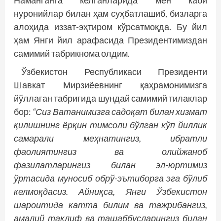
нуронийлар билан ҳам суҳбатлашиб, бизларга
алоҳида иззат-эҳтиром кўрсатмоқда. Бу йил
ҳам Янги йил арафасида Президентимиздан
самимий табрикнома олдим.
Ўзбекистон Республикаси Президенти
Шавкат Мирзиёевнинг қаҳрамонимизга
йўллаган табригида шундай самимий тилаклар
бор:
“Сиз Ватанимизга садоқат билан хизмат
қилишнинг ёрқин тимсоли бўлган кўп йиллик
самарали меҳнатингиз, ибратли
фаолиятингиз ва олийжаноб
фазилатларингиз билан эл-юртимиз
ўртасида муносиб обрў-эътиборга эга бўлиб
келмоқдасиз. Айниқса, Янги Ўзбекистон
шароитида катта билим ва тажрибангиз,
амалий таклиф ва ташаббусларингиз билан