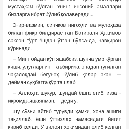
мустаҳкам бўлган. Унинг инсоний амаллари
бизларга ибрат бўлиб қолаверади…
Оғир-вазмин, синчков нигоҳли ва мулоҳаза
билан фикр билдираётган Ботирали Ҳакимов
саксон тўрт ёшдан ўтган бўлса-да, навқирон
кўринади.
— Минг ойдан кўп яшабсиз, шунча умр кўрган
киши, улуғларнинг таъбирича, онадан туғилган
чақалоқдай бегуноҳ бўлиб қолар экан, —
дейман суҳбатга қўр ташлаб.
— Аллоҳга шукур, шундай ёшга етиб, иззат-
икромда яшаяпман, — деди у.
Шу сўзни айтиб турувди ҳамки, хона эшиги
тақиллаб, ёши ўттизлар чамасидаги йигит
кириб келди. У вилоят ҳокимидан олиб келган