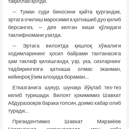
тақиллаб қолди.
— Туман суди биносини қайта қургандик,
эртага очилиш маросимига қатнашиб дуо қилиб
берсангиз, — дея келган киши қўлидаги
таклифномани узатди.
— Эртага вилоятда қишлоқ хўжалиги
ходимларининг ҳосил байрами тантанасига
ҳам таклиф қилишганди, узр, ука, сизларнинг
тадбирингизга қатнаша олмас эканман,
кейинроқ ўзим алоҳида бораман…
Етказганига шукур, шунақа йўқлаб тез-тез
келиб туришади. Вилоят ҳокимимиз Шавкат
Абдураззоқов барака топсин, доимо хабар олиб
туради…
Президентимиз Шавкат Мирзиёев
Наманганга келганларида мен каби