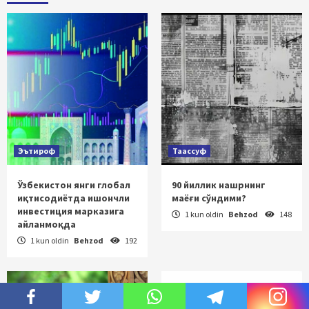
Эътироф
Таассуф
Ўзбекистон янги глобал
90 йиллик нашрнинг
иқтисодиётда ишончли
маёғи сўндими?
инвестиция марказига
1 kun oldin
Behzod
148
айланмоқда
1 kun oldin
Behzod
192