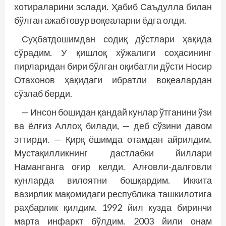
хотираларини эслади. Ҳабиб Саъдулла билан
бўлган ажабтовур воқеаларни ёдга олди.
Суҳбатдошимдан содиқ дўстлари ҳақида
сўрадим. У қишлоқ хўжалиги соҳасининг
пирларидан бири бўлган оқибатли дўсти Носир
Отахонов ҳақидаги ибратли воқеалардан
сўзлаб берди.
— Инсон бошидан қандай кунлар ўтганини ўзи
ва ёлғиз Аллоҳ билади, — деб сўзини давом
эттирди. — Қирқ ёшимда отамдан айрилдим.
Мустақилликнинг дастлабки йиллари
Наманганга оғир келди. Алғовли-далғовли
кунларда вилоятни бошқардим. Иккита
вазирлик мақомидаги республика ташкилотига
раҳбарлик қилдим. 1992 йил кузда биринчи
марта инфаркт бўлдим. 2003 йили онам