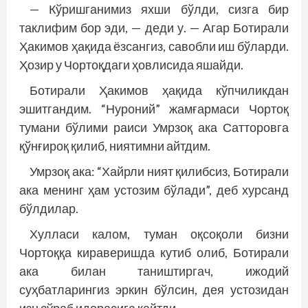
— Кўришганимиз яхши бўлди, сизга бир
таклифим бор эди, — деди у. — Агар Ботирали
Ҳакимов ҳақида ёзсангиз, савобли иш бўларди.
Ҳозир у Чортоқдаги ҳовлисида яшайди.
Ботирали Ҳакимов ҳақида кўпчиликдан
эшитгандим. “Нуроний” жамғармаси Чортоқ
тумани бўлими раиси Умрзоқ ака Сатторовга
қўнғироқ қилиб, ниятимни айтдим.
Умрзоқ ака: “Хайрли ният қилибсиз, Ботирали
ака менинг ҳам устозим бўлади”, деб хурсанд
бўлдилар.
Хулласи калом, туман оқсоқоли бизни
Чортоққа кираверишда кутиб олиб, Ботирали
ака билан таништиргач, ижодий
суҳбатларингиз эркин бўлсин, дея устозидан
изн сўраб идорасига қайтди.