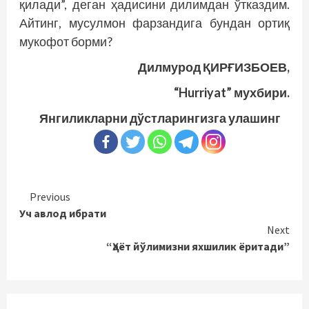
қилади”, деган ҳадисини дилимдан ўтказдим.
Айтинг, мусулмон фарзандига бундан ортиқ
мукофот борми?
Дилмурод ҚИРҒИЗБОЕВ,
“Hurriyat” мухбири.
Янгиликларни дўстларингизга улашинг
Continue
Previous
Уч авлод ибрати
Reading
Next
“Ҳаёт йўлимизни яхшилик ёритади”