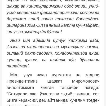
шаҳар ва қишлоқларимизни обод этиш, униб-
ўсиб келаётган фарзандларимизни соғлом ва
баркамол этиб вояга етказиш борасидаги
ишларингизда Сизга янада катта куч-ғайрат,
ютуқ ва омадлар ёр бўлсин!
Янги йил айёмида бутун халқимиз каби
Сизга ва яқинларингизга мустаҳкам соғлиқ,
оилавий бахт-саодат, хонадонингизда яхши
кунлар, қувонч ва шодлик кўп бўлишини
тилайман”.
Мен учун жуда ҳурматли ва қадрли
Президентимиз Шавкат Миромонович
вилоятимизга қилган ташрифи чоғида:
“Ботирали ака, ўзингизни эҳтиёт қилинг, сиз
бизга кераксиз”, деб айтганида, кўнглим тоғдек