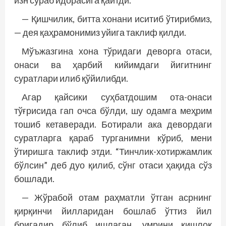
— Қишчилик, битта хонани иситиб ўтирибмиз,
— дея қаҳрамонимиз уйига таклиф қилди.
Мўъжазгина хона тўридаги деворга отаси,
онаси ва ҳарбий кийимдаги йигитнинг
суратлари илиб қўйилибди.
Агар қайсики суҳбатдошим ота-онаси
тўғрисида гап очса бўлди, шу одамга меҳрим
тошиб кетаверади. Ботирали ака девордаги
суратларга қараб турганимни кўриб, мени
ўтиришга таклиф этди. “Тинчлик-хотиржамлик
бўлсин” деб дуо қилиб, сўнг отаси ҳақида сўз
бошлади.
— Жўрабой отам раҳматли ўтган асрнинг
қирқинчи йилларидан бошлаб ўттиз йил
бригадир бўлиб ишлаган, умрини қишлоқ