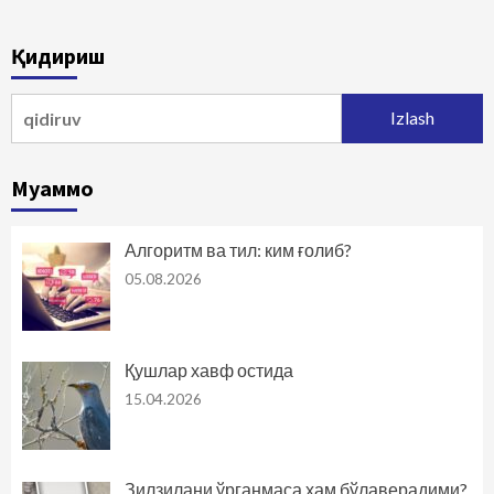
Қидириш
Qidirshish:
Муаммо
Алгоритм ва тил: ким ғолиб?
05.08.2026
Қушлар хавф остида
15.04.2026
Зилзилани ўрганмаса ҳам бўлаверадими?