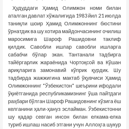
Ҳудуддаги Ҳамид Олимжон номи билан
аталган давлат хўжалигида 1983 йил 21 июлда
таниқли шоир Ҳамид Олимжоннинг бюстини
ўрнатдик ва шу хотира майдончасининг очилиш
маросимига Шароф Рашидовни таклиф
қилдик. Савобли ишлар савобли ишларга
сабабчи бўлар экан. Тантанали тадбирга
тайёргарлик жараёнида Чортоқсой ва Кўшан
ариқларига замонавий кўприк қурдик. Шу
тадбирда жажжигина мактаб ўқувчиси Ҳамид
Олимжоннинг “Ўзбекистон” шеърини ифодали
ўқиётганида республикамизнинг ўша пайтдаги
раҳбари бўлган Шароф Рашидовнинг кўзига ёш
келганини ҳали-ҳануз эслайман. Ўзбекистонни
шу қадар севган инсон билан елкама-елка
туриб ишлаш насиб этгани учун Аллоҳга шукур