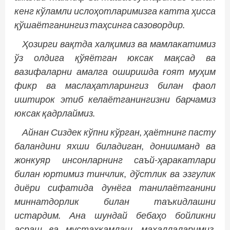
кенг кўламли ислоҳотларимизга катта ҳисса
қўшаётганингиз таҳсинга сазовордир.
Ҳозирги вақтда халқимиз ва мамлакатимиз
ўз олдига қўяётган юксак мақсад ва
вазифаларни амалга оширишда ғоят муҳим
фикр ва маслаҳатларингиз билан фаол
иштирок этиб келаётганингизни барчамиз
юксак қадрлаймиз.
Айнан Сиздек кўпни кўрган, ҳаётнинг пасту
баландини яхши биладиган, донишманд ва
жонкуяр инсонларнинг саъй-ҳаракатлари
билан юртимиз тинчлик, дўстлик ва эзгулик
диёри сифатида дунёга танилаётганини
миннатдорлик билан таъкидлашни
истардим. Ана шундай бебаҳо бойликни
асраш ва мустаҳкамлаш, маҳаллаларимиз,