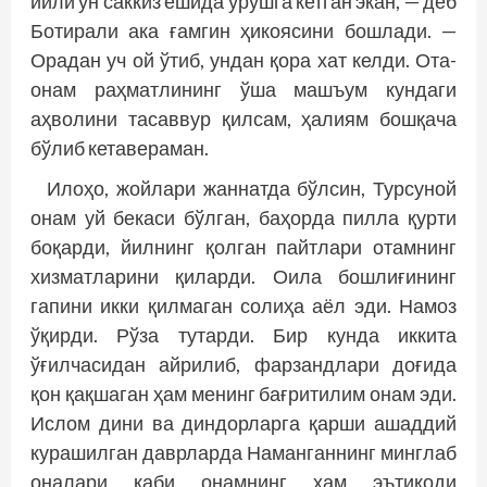
йили ўн саккиз ёшида урушга кетган экан, — деб
Ботирали ака ғамгин ҳикоясини бошлади. —
Орадан уч ой ўтиб, ундан қора хат келди. Ота-
онам раҳматлининг ўша машъум кундаги
аҳволини тасаввур қилсам, ҳалиям бошқача
бўлиб кетавераман.
Илоҳо, жойлари жаннатда бўлсин, Турсуной
онам уй бекаси бўлган, баҳорда пилла қурти
боқарди, йилнинг қолган пайтлари отамнинг
хизматларини қиларди. Оила бошлиғининг
гапини икки қилмаган солиҳа аёл эди. Намоз
ўқирди. Рўза тутарди. Бир кунда иккита
ўғилчасидан айрилиб, фарзандлари доғида
қон қақшаган ҳам менинг бағритилим онам эди.
Ислом дини ва диндорларга қарши ашаддий
курашилган даврларда Наманганнинг минглаб
оналари каби онамнинг ҳам эътиқоди