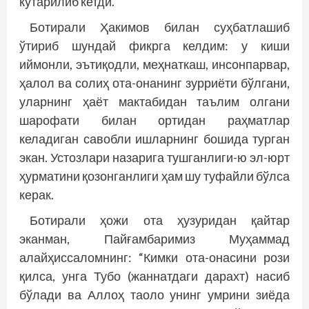
кўтарилиб кетди.
Ботирали Ҳакимов билан суҳбатлашиб
ўтириб шундай фикрга келдим: у киши
иймонли, эътиқодли, меҳнаткаш, инсонпарвар,
ҳалол ва солиҳ ота-онанинг зурриёти бўлгани,
уларнинг ҳаёт мактабидан таълим олгани
шарофати билан ортидан раҳматлар
келадиган савобли ишларнинг бошида турган
экан. Устозлари назарига тушганлиги-ю эл-юрт
ҳурматини қозонганлиги ҳам шу туфайли бўлса
керак.
Ботирали ҳожи ота ҳузуридан қайтар
эканман, Пайғамбаримиз Муҳаммад
алайҳиссаломнинг: “Кимки ота-онасини рози
қилса, унга Тубо (жаннатдаги дарахт) насиб
бўлади ва Аллоҳ таоло унинг умрини зиёда