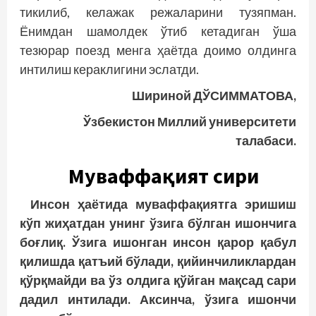
тикилиб, келажак режаларини тузяпман.
Ёнимдан шамолдек ўтиб кетадиган ўша
тезюрар поезд менга ҳаётда доимо олдинга
интилиш кераклигини эслатди.
Шириной ДЎСИММАТОВА,
Ўзбекистон Миллий университети
талабаси.
Муваффақият сири
Инсон ҳаётида муваффақиятга эришиш
кўп жиҳатдан унинг ўзига бўлган ишончига
боғлиқ. Ўзига ишонган инсон қарор қабул
қилишда қатъий бўлади, қийинчиликлардан
қўрқмайди ва ўз олдига қўйган мақсад сари
дадил интилади. Аксинча, ўзига ишончи