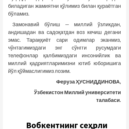
биладиган жамиятни қўлимиз билан қураётган
бўламиз.
Замонавий бўлиш — миллий ўзликдан,
андишадан ва садоқатдан воз кечиш дегани
эмас. Тараққиёт сари одимлар эканмиз,
чўнтагимиздаги энг сўнгги русумдаги
телефонлар қалбимиздаги инсонийлик ва
миллий қадриятларимизни ютиб юборишига
йўл қўймаслигимиз лозим.
Феруза ҲУСНИДДИНОВА,
Ўзбекистон Миллий университети
талабаси.
Вобкентнинг сеҳрли