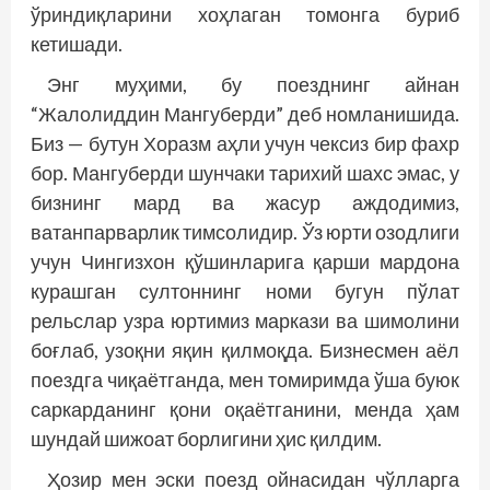
ўриндиқларини хоҳлаган томонга буриб
кетишади.
Энг муҳими, бу поезднинг айнан
“Жалолиддин Мангуберди” деб номланишида.
Биз — бутун Хоразм аҳли учун чексиз бир фахр
бор. Мангуберди шунчаки тарихий шахс эмас, у
бизнинг мард ва жасур аждодимиз,
ватанпарварлик тимсолидир. Ўз юрти озодлиги
учун Чингизхон қўшинларига қарши мардона
курашган султоннинг номи бугун пўлат
рельслар узра юртимиз маркази ва шимолини
боғлаб, узоқни яқин қилмоқда. Бизнесмен аёл
поездга чиқаётганда, мен томиримда ўша буюк
саркарданинг қони оқаётганини, менда ҳам
шундай шижоат борлигини ҳис қилдим.
Ҳозир мен эски поезд ойнасидан чўлларга