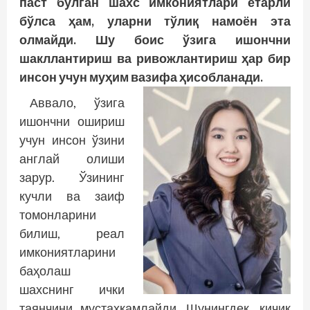
паст бўлган шахс имкониятлари етарли
бўлса ҳам, уларни тўлиқ намоён эта
олмайди. Шу боис ўзига ишончни
шакллантириш ва ривожлантириш ҳар бир
инсон учун муҳим вазифа ҳисобланади.
Аввало, ўзига
ишончни ошириш
учун инсон ўзини
англай олиши
зарур. Ўзининг
кучли ва заиф
томонларини
билиш, реал
имкониятларини
баҳолаш
шахснинг ички
таянчини мустаҳкамлайди. Шунингдек, кичик