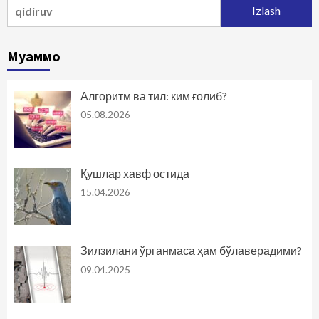
Qidirshish:
Муаммо
Алгоритм ва тил: ким ғолиб?
05.08.2026
Қушлар хавф остида
15.04.2026
Зилзилани ўрганмаса ҳам бўлаверадими?
09.04.2025