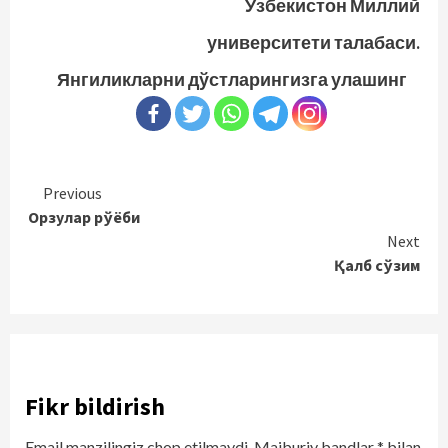
Ўзбекистон Миллий
университети талабаси.
Янгиликларни дўстларингизга улашинг
Continue
Previous
Орзулар рўёби
Reading
Next
Қалб сўзим
Fikr bildirish
Email manzilingiz chop etilmaydi.
Majburiy bandlar
*
bilan