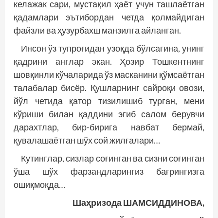
келажак сари, мустақил ҳаёт учун ташлаётган
қадамлари эътибордан четда қолмайдиган
файзли ва ҳузурбахш манзилга айланган.
Инсон ўз тупроғидан узоқда бўлсагина, унинг
қадрини англар экан. Ҳозир Тошкентнинг
шовқинли кўчаларида ўз масканини қўмсаётган
талабалар бисёр. Қушларнинг сайроқи овози,
йўл четида қатор тизилишиб турган, мени
кўриши билан қаддини эгиб салом берувчи
дарахтлар, бир-бирига навбат бермай,
қувалашаётган шўх сой жилғалари…
Кутинглар, сизлар соғинган ва сизни соғинган
ўша шўх фарзандларингиз бағрингизга
ошиқмоқда…
Шаҳризода ШАМСИДДИНОВА,