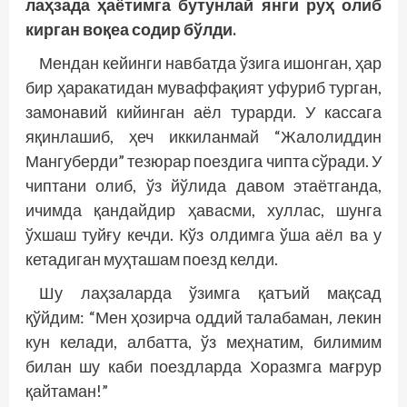
лаҳзада ҳаётимга бутунлай янги руҳ олиб
кирган воқеа содир бўлди.
Мендан кейинги навбатда ўзига ишонган, ҳар
бир ҳаракатидан муваффақият уфуриб турган,
замонавий кийинган аёл турарди. У кассага
яқинлашиб, ҳеч иккиланмай “Жалолиддин
Мангуберди” тезюрар поездига чипта сўради. У
чиптани олиб, ўз йўлида давом этаётганда,
ичимда қандайдир ҳавасми, хуллас, шунга
ўхшаш туйғу кечди. Кўз олдимга ўша аёл ва у
кетадиган муҳташам поезд келди.
Шу лаҳзаларда ўзимга қатъий мақсад
қўйдим: “Мен ҳозирча оддий талабаман, лекин
кун келади, албатта, ўз меҳнатим, билимим
билан шу каби поездларда Хоразмга мағрур
қайтаман!”