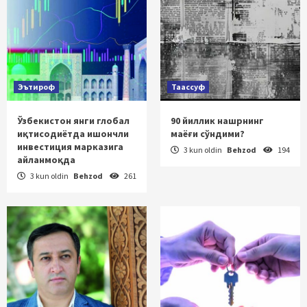
Эътироф
Таассуф
Ўзбекистон янги глобал
90 йиллик нашрнинг
иқтисодиётда ишончли
маёғи сўндими?
инвестиция марказига
3 kun oldin
Behzod
194
айланмоқда
3 kun oldin
Behzod
261