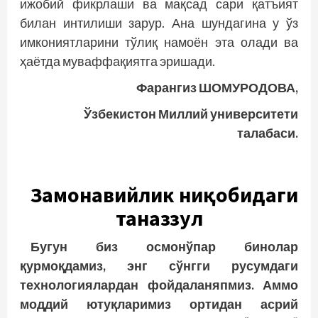
ижобий фикрлаши ва мақсад сари қатъият
билан интилиши зарур. Ана шундагина у ўз
имкониятларини тўлиқ намоён эта олади ва
ҳаётда муваффақиятга эришади.
Фарангиз ШОМУРОДОВА,
Ўзбекистон Миллий университети
талабаси.
Замонавийлик ниқобидаги
таназзул
Бугун биз осмонўпар бинолар
қурмоқдамиз, энг сўнгги русумдаги
технологиялардан фойдаланяпмиз. Аммо
моддий ютуқларимиз ортидан асрий