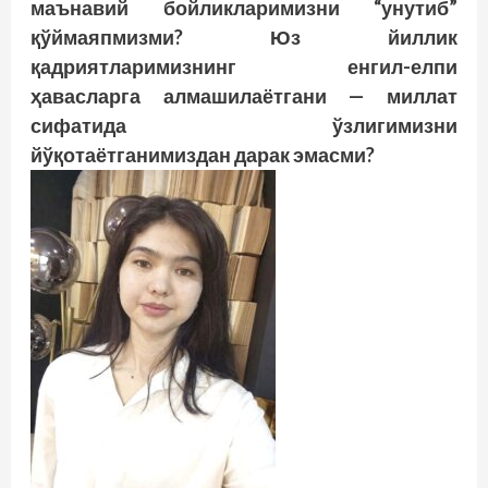
маънавий бойликларимизни “унутиб”
қўймаяпмизми? Юз йиллик
қадриятларимизнинг енгил-елпи
ҳавасларга алмашилаётгани — миллат
сифатида ўзлигимизни
йўқотаётганимиздан дарак эмасми?