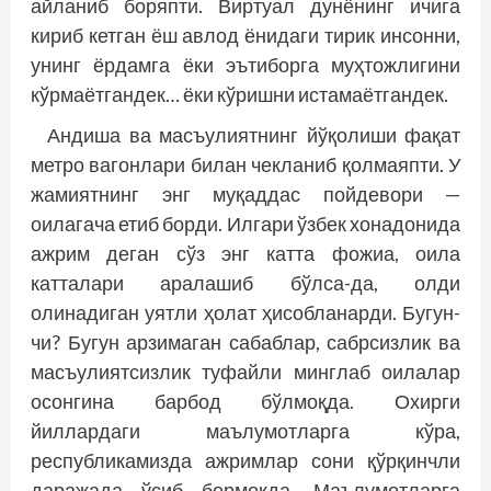
айланиб боряпти. Виртуал дунёнинг ичига
кириб кетган ёш авлод ёнидаги тирик инсонни,
унинг ёрдамга ёки эътиборга муҳтожлигини
кўрмаётгандек… ёки кўришни истамаётгандек.
Андиша ва масъулиятнинг йўқолиши фақат
метро вагонлари билан чекланиб қолмаяпти. У
жамиятнинг энг муқаддас пойдевори —
оилагача етиб борди. Илгари ўзбек хонадонида
ажрим деган сўз энг катта фожиа, оила
катталари аралашиб бўлса-да, олди
олинадиган уятли ҳолат ҳисобланарди. Бугун-
чи? Бугун арзимаган сабаблар, сабрсизлик ва
масъулиятсизлик туфайли минглаб оилалар
осонгина барбод бўлмоқда. Охирги
йиллардаги маълумотларга кўра,
республикамизда ажримлар сони қўрқинчли
даражада ўсиб бормоқда. Маълумотларга