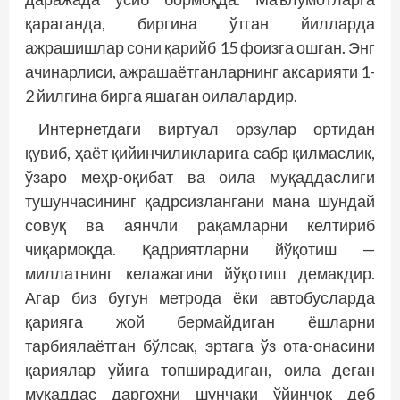
қараганда, биргина ўтган йилларда
ажрашишлар сони қарийб 15 фоизга ошган. Энг
ачинарлиси, ажрашаётганларнинг аксарияти 1-
2 йилгина бирга яшаган оилалардир.
Интернетдаги виртуал орзулар ортидан
қувиб, ҳаёт қийинчиликларига сабр қилмаслик,
ўзаро меҳр-оқибат ва оила муқаддаслиги
тушунчасининг қадрсизлангани мана шундай
совуқ ва аянчли рақамларни келтириб
чиқармоқда. Қадриятларни йўқотиш —
миллатнинг келажагини йўқотиш демакдир.
Агар биз бугун метрода ёки автобусларда
қарияга жой бермайдиган ёшларни
тарбиялаётган бўлсак, эртага ўз ота-онасини
қариялар уйига топширадиган, оила деган
муқаддас даргоҳни шунчаки ўйинчоқ деб