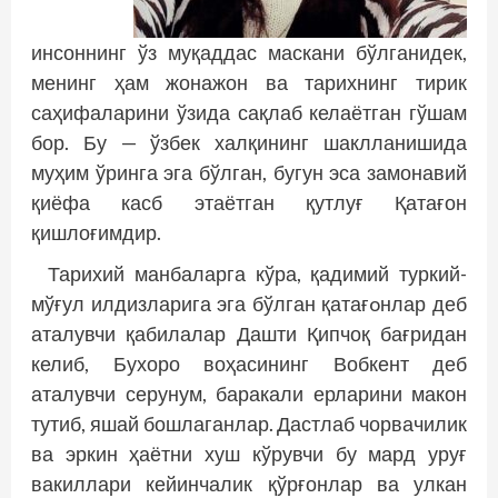
инсоннинг ўз муқаддас маскани бўлганидек,
менинг ҳам жонажон ва тарихнинг тирик
саҳифаларини ўзида сақлаб келаётган гўшам
бор. Бу — ўзбек халқининг шаклланишида
муҳим ўринга эга бўлган, бугун эса замонавий
қиёфа касб этаётган қутлуғ Қатағон
қишлоғимдир.
Тарихий манбаларга кўра, қадимий туркий-
мўғул илдизларига эга бўлган қатағoнлар деб
аталувчи қабилалар Дашти Қипчоқ бағридан
келиб, Бухоро воҳасининг Вобкент деб
аталувчи серунум, баракали ерларини макон
тутиб, яшай бошлаганлар. Дастлаб чорвачилик
ва эркин ҳаётни хуш кўрувчи бу мард уруғ
вакиллари кейинчалик қўрғонлар ва улкан