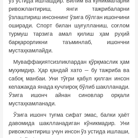
ўз устида ишлашдир. Билим ва кўникмаларни
ривожлантириш, янги тажрибаларни
ўзлаштириш инсоннинг ўзига бўлган ишончини
оширади. Спорт билан шуғулланиш, соғлом
турмуш тарзига амал қилиш ҳам руҳий
барқарорликни таъминлаб, ишончни
мустаҳкамлайди.
Муваффақиятсизликлардан қўрқмаслик ҳам
муҳимдир. Ҳар қандай хато — бу тажриба ва
сабоқ манбаи. Уни тўғри қабул қилган инсон
келажакда янада кучлироқ бўлиб шаклланади.
Ўзига ишонч айнан синовлар орқали
мустаҳкамланади.
Ўзига ишонч туғма сифат эмас, балки ҳаёт
давомида шаклланадиган кўникмадир. Уни
ривожлантириш учун инсон ўз устида ишлаши,