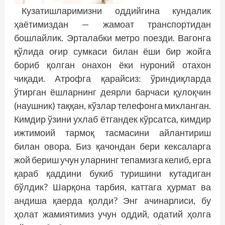
Кузатишларимизни оддийгина кундалик
ҳаётимиздан — жамоат транспортидан
бошлайлик. Эрталабки метро поезди. Вагонга
қўлида оғир сумкаси билан ёши бир жойга
бориб қолган онахон ёки нуроний отахон
чиқади. Атрофга қарайсиз: ўриндиқларда
ўтирган ёшларнинг деярли барчаси қулоқчин
(наушник) таққан, кўзлар телефонга миxланган.
Кимдир ўзини ухлаб ётгандек кўрсатса, кимдир
ижтимоий тармоқ тасмасини айлантириш
билан овора. Биз қачондан бери кексаларга
жой бериш учун уларнинг тепамизга келиб, ерга
қараб қаддини букиб туришини кутадиган
бўлдик? Шарқона тарбия, каттага ҳурмат ва
андиша қаерда қолди? Энг ачинарлиси, бу
ҳолат жамиятимиз учун оддий, одатий ҳолга