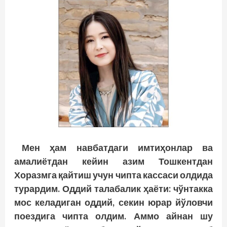
Мен ҳам навбатдаги имтиҳонлар ва
амалиётдан кейин азим Тошкентдан
Хоразмга қайтиш учун чипта кассаси олдида
турардим. Оддий талабалик ҳаёти: чўнтакка
мос келадиган оддий, секин юрар йўловчи
поездига чипта олдим. Аммо айнан шу