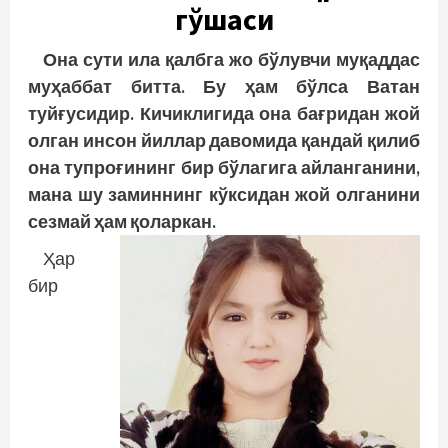
гўшаси
Она сути ила қалбга жо бўлувчи муқаддас
муҳаббат битта. Бу ҳам бўлса Ватан
туйғусидир. Кичиклигида она бағридан жой
олган инсон йиллар давомида қандай қилиб
она тупроғининг бир бўлагига айланганини,
мана шу заминнинг кўксидан жой олганини
сезмай ҳам қоларкан.
Ҳар
бир