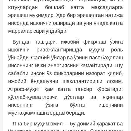
ютуқлардан бошлаб катта мақсадларга
эришиш муҳимдир. Ҳар бир эришилган натижа
инсонда ишончни оширади ва уни янада катта
марралар сари ундайди.
Бундан ташқари, ижобий фикрлаш ўзига
ишончни ривожлантиришда муҳим роль
ўйнайди. Салбий ўйлар ва ўзини паст баҳолаш
инсоннинг ички энергиясини камайтиради. Шу
сабабли инсон ўз фикрларини назорат қилиб,
ижобий ёндашувни шакллантириши лозим.
Атроф-муҳит ҳам катта таъсир кўрсатади:
қўллаб-қувватловчи дўстлар ва яқинлар
инсоннинг ўзига бўлган ишончини
мустаҳкамлашга ёрдам беради.
Яна бир муҳим омил — бу доимий ҳаракат ва