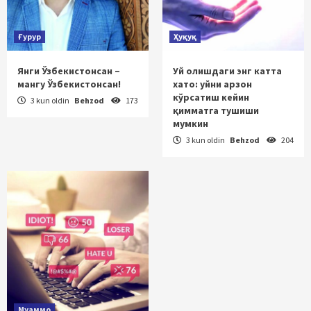
Ғурур
Ҳуқуқ
Янги Ўзбекистонсан –
Уй олишдаги энг катта
мангу Ўзбекистонсан!
хато: уйни арзон
кўрсатиш кейин
3 kun oldin
Behzod
173
қимматга тушиши
мумкин
3 kun oldin
Behzod
204
Муаммо