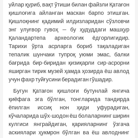
уйлар қуриб, вақт ўтиши билан файзли Қатағон
қишлоғига айланган маскан барпо этишган.
Қишлоқнинг қадимий илдизларидан сўзловчи
энг улуғвор гувоҳ — бу ҳудуддаги машҳур
Қаландартепа археологик ёдгорлигидир.
Тарихи ўрта асрларга бориб тақаладиган
тепалик шунчаки тупроқ уюми эмас, балки
бағрида бир-биридан қизиқарли сир-асрорни
яширган тирик музей ҳамда ҳозирда ёш авлод
учун фахр туйғусини берадиган гўшадир.
Бугун Қатағон қишлоғи бутунлай янгича
қиёфага эга бўлган, тонгларида тандирда
ёпилган иссиқ нон ҳиди уфурадиган,
кўчаларида шўх-шодон ёш болаларнинг ширин
кулгиси янграйдиган, қарияларнинг ўзгача
аскиялари ҳукмрон бўлган ва ёш авлоднинг