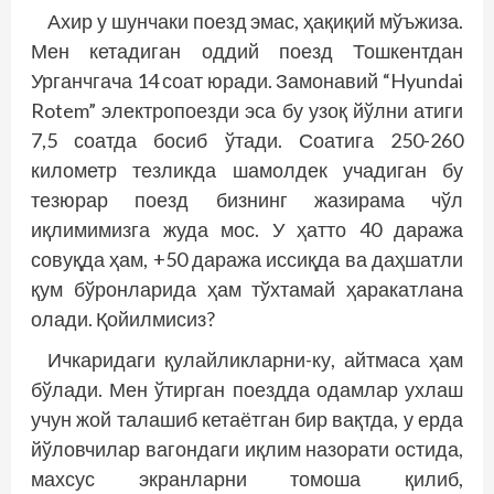
Ахир у шунчаки поезд эмас, ҳақиқий мўъжиза.
Мен кетадиган оддий поезд Тошкентдан
Урганчгача 14 соат юради. Замонавий “Hyundai
Rotem” электропоезди эса бу узоқ йўлни атиги
7,5 соатда босиб ўтади. Соатига 250-260
километр тезликда шамолдек учадиган бу
тезюрар поезд бизнинг жазирама чўл
иқлимимизга жуда мос. У ҳатто 40 даража
совуқда ҳам, +50 даража иссиқда ва даҳшатли
қум бўронларида ҳам тўхтамай ҳаракатлана
олади. Қойилмисиз?
Ичкаридаги қулайликларни-ку, айтмаса ҳам
бўлади. Мен ўтирган поездда одамлар ухлаш
учун жой талашиб кетаётган бир вақтда, у ерда
йўловчилар вагондаги иқлим назорати остида,
махсус экранларни томоша қилиб,