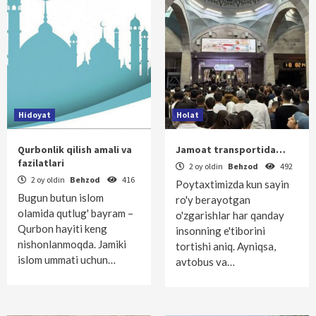
Hidoyat
Holat
Qurbonlik qilish amali va
Jamoat transportida…
fazilatlari
2 oy oldin
Behzod
492
2 oy oldin
Behzod
416
Poytaxtimizda kun sayin
Bugun butun islom
ro'y berayotgan
olamida qutlug' bayram –
o'zgarishlar har qanday
Qurbon hayiti keng
insonning e'tiborini
nishonlanmoqda. Jamiki
tortishi aniq. Ayniqsa,
islom ummati uchun…
avtobus va…