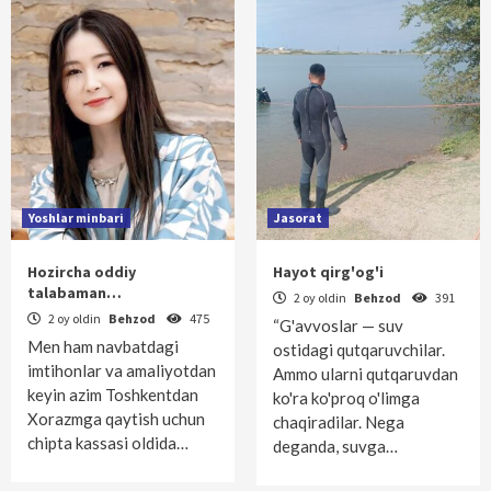
Yoshlar minbari
Jasorat
Hozircha oddiy
Hayot qirg'og'i
talabaman…
2 oy oldin
Behzod
391
2 oy oldin
Behzod
475
“G'avvoslar — suv
Men ham navbatdagi
ostidagi qutqaruvchilar.
imtihonlar va amaliyotdan
Ammo ularni qutqaruvdan
keyin azim Toshkentdan
ko'ra ko'proq o'limga
Xorazmga qaytish uchun
chaqiradilar. Nega
chipta kassasi oldida…
deganda, suvga…