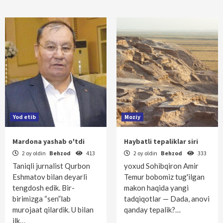
Yod etib
Moziy
Mardona yashab o'tdi
Haybatli tepaliklar siri
2 oy oldin
Behzod
413
2 oy oldin
Behzod
333
Taniqli jurnalist Qurbon
yoxud Sohibqiron Amir
Eshmatov bilan deyarli
Temur bobomiz tug'ilgan
tengdosh edik. Bir-
makon haqida yangi
birimizga “sen”lab
tadqiqotlar — Dada, anovi
murojaat qilardik. U bilan
qanday tepalik?…
ilk…