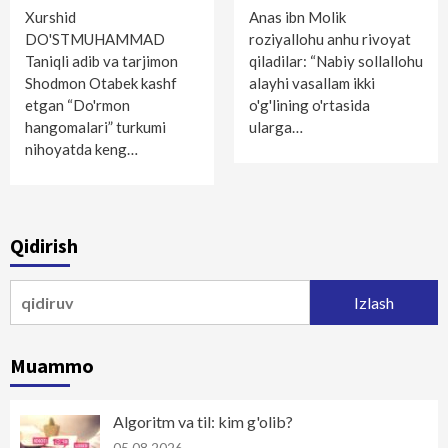
Xurshid
Anas ibn Molik
DO'STMUHAMMAD
roziyallohu anhu rivoyat
Taniqli adib va tarjimon
qiladilar: “Nabiy sollallohu
Shodmon Otabek kashf
alayhi vasallam ikki
etgan “Do'rmon
o'g'lining o'rtasida
hangomalari” turkumi
ularga…
nihoyatda keng…
Qidirish
Qidirshish:
Muammo
Algoritm va til: kim g'olib?