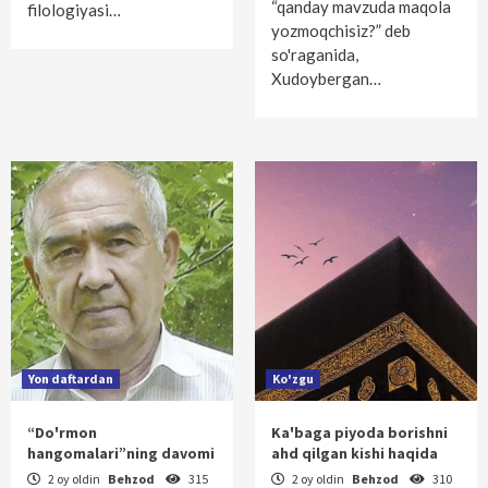
“qanday mavzuda maqola
filologiyasi…
yozmoqchisiz?” deb
so'raganida,
Xudoybergan…
Yon daftardan
Ko'zgu
“Do'rmon
Ka'baga piyoda borishni
hangomalari”ning davomi
ahd qilgan kishi haqida
2 oy oldin
Behzod
315
2 oy oldin
Behzod
310