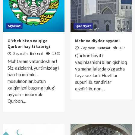
Siyosat
Qadriyat
O'zbekiston xalqiga
Mehr va diydor ayyomi
Qurbon hayiti tabrigi
2 oy oldin
Behzod
487
2 oy oldin
Behzod
1 593
Qurbon hayiti
Muhtaram vatandoshlar!
yaqinlashishi bilan qishloq
Siz, azizlarni, yurtimizdagi
va mahallalarda o'zgacha
barcha mo'min-
fayz seziladi. Hovlilar
musulmonlar, butun
supurilib, tandirlar
xalqimizni bugungi ulug'
qizdirilib, non…
ayyom – muborak
Qurbon…