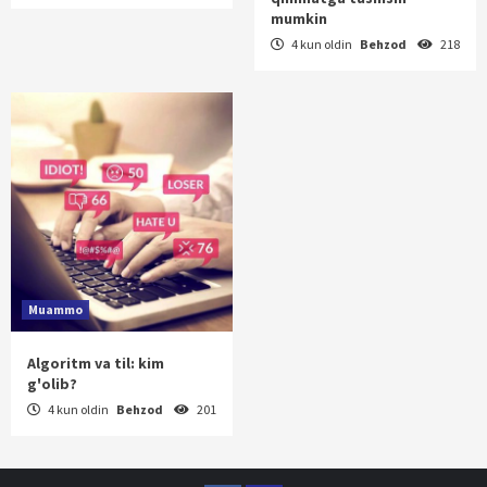
mumkin
4 kun oldin
Behzod
218
Muammo
Algoritm va til: kim
g'olib?
4 kun oldin
Behzod
201