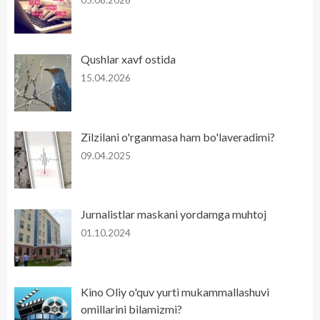
05.08.2026
Qushlar xavf ostida
15.04.2026
Zilzilani o'rganmasa ham bo'laveradimi?
09.04.2025
Jurnalistlar maskani yordamga muhtoj
01.10.2024
Kino Oliy o'quv yurti mukammallashuvi
omillarini bilamizmi?