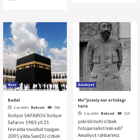
Nasr
Adabiyot
Badal
Mo''jizaviy nur ortidagi
tarix
2 oy oldin
Behzod
368
2 oy oldin
Behzod
310
Xoliyor SAFAROV Xoliyor
yoki birinchi o'zbek
Safarov 1983 yil 21
fotojurnalisti kim edi?
fevralda tavallud topgan.
Amaliyot rahbarimiz
2005 yilda SamDU o'zbek