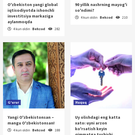
O'zbekiston yangi global
90 yillik nashrning mayog'i
iqtisodiyotda ishonchli
so'ndimi?
investitsiya markaziga
4 kun oldin
Behzod
210
aylanmoqda
4 kun oldin
Behzod
282
G'urur
Huquq
Yangi O'zbekistonsan –
Uy olishdagi eng katta
mangu O'zbekistonsan!
xato: uyni arzon
ko'rsatish keyin
4 kun oldin
Behzod
188
qimmatga tushishi