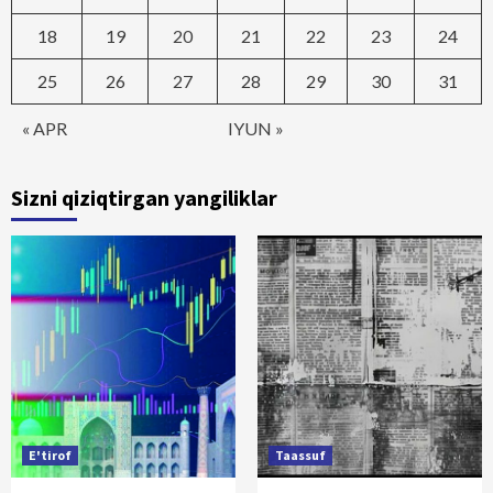
18
19
20
21
22
23
24
25
26
27
28
29
30
31
« APR
IYUN »
Sizni qiziqtirgan yangiliklar
E'tirof
Taassuf