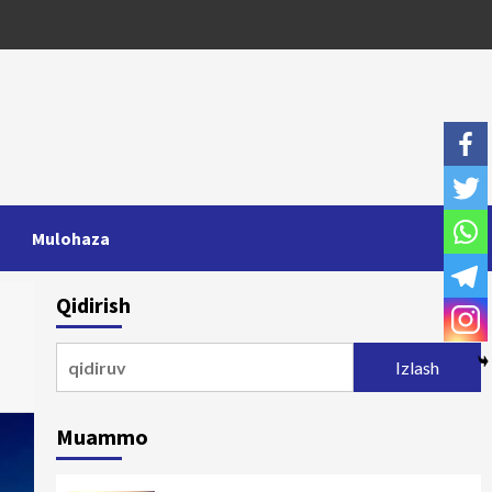
Mulohaza
Qidirish
Qidirshish:
Muammo