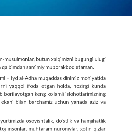
min-musulmonlar, butun xalqimizni bugungi ulug'
in qalbimdan samimiy muborakbod etaman.
ami – Iyd al-Adha muqaddas dinimiz mohiyatida
rni yaqqol ifoda etgan holda, hozirgi kunda
b borilayotgan keng ko'lamli islohotlarimizning
kani bilan barchamiz uchun yanada aziz va
yurtimizda osoyishtalik, do'stlik va hamjihatlik
j insonlar, muhtaram nuroniylar, xotin-qizlar