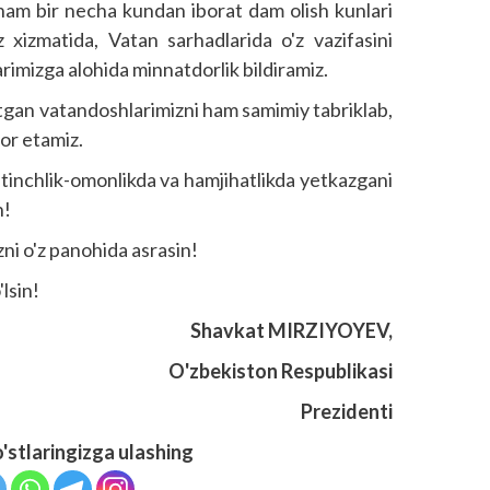
ham bir necha kundan iborat dam olish kunlari
 xizmatida, Vatan sarhadlarida o'z vazifasini
rimizga alohida minnatdorlik bildiramiz.
otgan vatandoshlarimizni ham samimiy tabriklab,
hor etamiz.
tinchlik-omonlikda va hamjihatlikda yetkazgani
n!
ni o'z panohida asrasin!
lsin!
Shavkat MIRZIYOYEV,
O'zbekiston Respublikasi
Prezidenti
o'stlaringizga ulashing