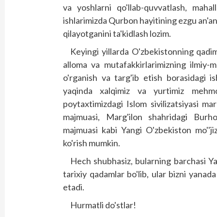
va yoshlarni qo'llab-quvvatlash, mahal
ishlarimizda Qurbon hayitining ezgu an'an
qilayotganini ta'kidlash lozim.
Keyingi yillarda O'zbekistonning qadim
alloma va mutafakkirlarimizning ilmiy-ma
o'rganish va targ'ib etish borasidagi i
yaqinda xalqimiz va yurtimiz mehmo
poytaxtimizdagi Islom sivilizatsiyasi 
majmuasi, Marg'ilon shahridagi Burhon
majmuasi kabi Yangi O'zbekiston mo''ji
ko'rish mumkin.
Hech shubhasiz, bularning barchasi Ya
tarixiy qadamlar bo'lib, ular bizni yanada
etadi.
Hurmatli do'stlar!