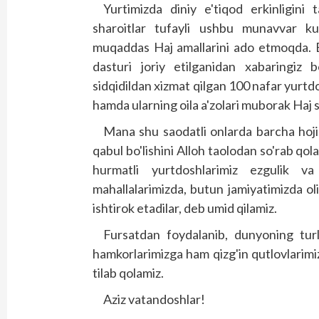
Yurtimizda diniy e'tiqod erkinligini
sharoitlar tufayli ushbu munavvar k
muqaddas Haj amallarini ado etmoqda. Bu 
dasturi joriy etilganidan xabaringiz 
sidqidildan xizmat qilgan 100 nafar yurtdo
hamda ularning oila a'zolari muborak Haj s
Mana shu saodatli onlarda barcha hojil
qabul bo'lishini Alloh taolodan so'rab q
hurmatli yurtdoshlarimiz ezgulik va 
mahallalarimizda, butun jamiyatimizda oli
ishtirok etadilar, deb umid qilamiz.
Fursatdan foydalanib, dunyoning turl
hamkorlarimizga ham qizg'in qutlovlarimizn
tilab qolamiz.
Aziz vatandoshlar!