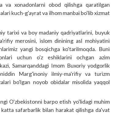
la va xonadonlarni obod qilishga qaratilgan
alari kuch-g'ayrat va ilhom manbai bo'lib xizmat
iy tarixi va boy madaniy qadriyatlarini, buyuk
'rifiy merosini, islom dinining asl mohiyatini
shlarimiz yangi bosqichga ko'tarilmoqda. Buni
nlari uchun o'z eshiklarini ochgan azim
markazi, Samarqanddagi Imom Buxoriy yodgorlik
iddin Marg'inoniy ilmiy-ma'rifiy va turizm
zalari bo'lgan noyob obidalar misolida yaqqol
ngi O'zbekistonni barpo etish yo'lidagi muhim
 katta safarbarlik bilan harakat qilishga da'vat