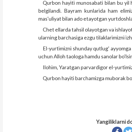
Qurbon hayiti munosabati bilan bu yil 
belgilandi. Bayram kunlarida ham elimiz
mas'uliyat bilan ado etayotgan yurtdoshla
Chet ellarda tahsil olayotgan va ishlay
ularning barchasiga ezgu tilaklarimizni iz
El-yurtimizni shunday qutlug' ayyomga 
uchun Alloh taologa hamdu sanolar bo'lsi
Ilohim, Yaratgan parvardigor el-yurtimiz
Qurbon hayiti barchamizga muborak bo'
Yangiliklarni d