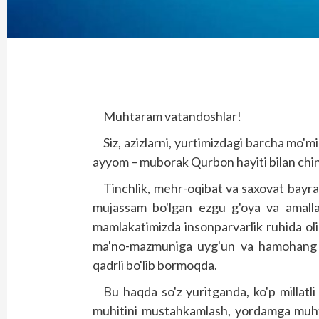
Muhtaram vatandoshlar!
Siz, azizlarni, yurtimizdagi barcha mo'
ayyom – muborak Qurbon hayiti bilan ch
Tinchlik, mehr-oqibat va saxovat bayr
mujassam bo'lgan ezgu g'oya va amalla
mamlakatimizda insonparvarlik ruhida oli
ma'no-mazmuniga uyg'un va hamohang e
qadrli bo'lib bormoqda.
Bu haqda so'z yuritganda, ko'p millatli 
muhitini mustahkamlash, yordamga muhto