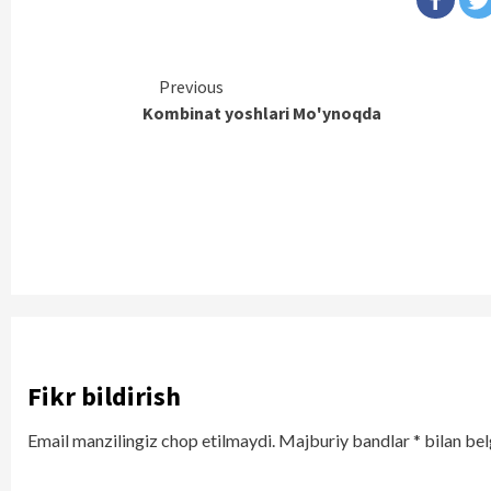
Continue
Previous
Kombinat yoshlari Mo'ynoqda
Reading
Fikr bildirish
Email manzilingiz chop etilmaydi.
Majburiy bandlar
*
bilan bel