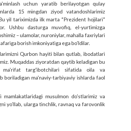
 ta'minlash uchun yaratib berilayotgan qulay
unlarda 15 mingdan ziyod vatandoshlarimiz
yil tariximizda ilk marta “Prezident hojilari”
bor. Ushbu dasturga muvofiq, el-yurtimizga
shimiz – ulamolar, nuroniylar, mahalla faxriylari
afariga borish imkoniyatiga ega bo'ldilar.
arimizni Qurbon hayiti bilan qutlab, ibodatlari
olamiz. Muqaddas ziyoratdan qaytib keladigan bu
ma'rifat targ'ibotchilari sifatida oila va
b boriladigan ma'naviy-tarbiyaviy ishlarda faol
i mamlakatlaridagi musulmon do'stlarimiz va
i yo'llab, ularga tinchlik, ravnaq va farovonlik