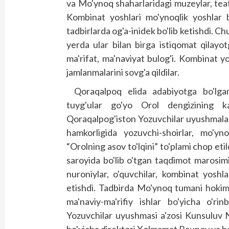
va Mo'ynoq shaharlaridagi muzeylar, teat
Kombinat yoshlari mo'ynoqlik yoshlar b
tadbirlarda og'a-inidek bo'lib ketishdi. Ch
yerda ular bilan birga istiqomat qilayo
ma'rifat, ma'naviyat bulog'i. Kombinat y
jamlanmalarini sovg'a qildilar.
Qoraqalpoq elida adabiyotga bo'lgan
tuyg'ular go'yo Orol dengizining kat
Qoraqalpog'iston Yozuvchilar uyushmalar
hamkorligida yozuvchi-shoirlar, mo'yn
“Orolning asov to'lqini” to'plami chop e
saroyida bo'lib o'tgan taqdimot marosimid
nuroniylar, o'quvchilar, kombinat yoshlar
etishdi. Tadbirda Mo'ynoq tumani hokimini
ma'naviy-ma'rifiy ishlar bo'yicha o'r
Yozuvchilar uyushmasi a'zosi Kunsuluv N
bo'yicha direktori Xolmamat Raupov va bo