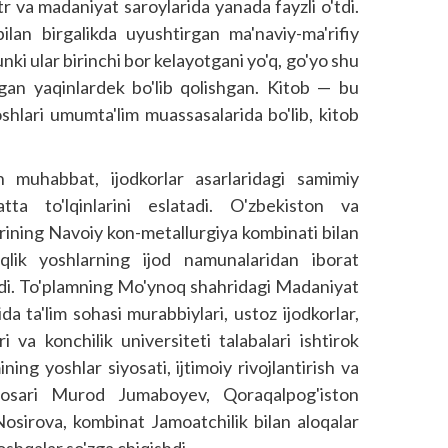
r va madaniyat saroylarida yanada fayzli o'tdi.
ilan birgalikda uyushtirgan ma'naviy-ma'rifiy
unki ular birinchi bor kelayotgani yo'q, go'yo shu
tgan yaqinlardek bo'lib qolishgan. Kitob — bu
oshlari umumta'lim muassasalarida bo'lib, kitob
 muhabbat, ijodkorlar asarlaridagi samimiy
ta to'lqinlarini eslatadi. O'zbekiston va
ining Navoiy kon-metallurgiya kombinati bilan
oqlik yoshlarning ijod namunalaridan iborat
tildi. To'plamning Mo'ynoq shahridagi Madaniyat
a ta'lim sohasi murabbiylari, ustoz ijodkorlar,
i va konchilik universiteti talabalari ishtirok
ng yoshlar siyosati, ijtimoiy rivojlantirish va
inbosari Murod Jumaboyev, Qoraqalpog'iston
osirova, kombinat Jamoatchilik bilan aloqalar
shqalar so'zga chiqishdi.