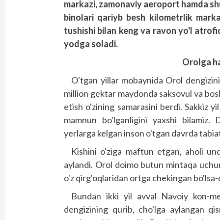
markazi, zamonaviy aeroport hamda shu
binolari qariyb besh kilometrlik marka
tushishi bilan keng va ravon yo'l atrof
yodga soladi.
O
rolga 
O'tgan yillar mobaynida Orol dengizini
million gektar maydonda saksovul va bosh
etish o'zining samarasini berdi. Sakkiz 
mamnun bo'lganligini yaxshi bilamiz. D
yerlarga kelgan inson o'tgan davrda tabiat
Kishini o'ziga maftun etgan, aholi un
aylandi. Orol doimo butun mintaqa uchu
o'z qirg'oqlaridan ortga chekingan bo'ls
Bundan ikki yil avval Navoiy kon-met
dengizining qurib, cho'lga aylangan qism