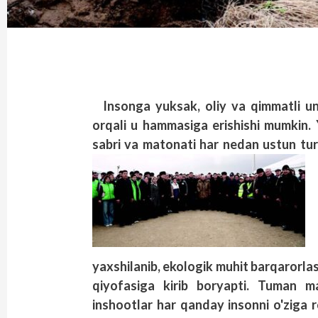
Insonga yuksak, oliy va qimmatli un
orqali u hammasiga erishishi mumkin.
sabri va matonati har nedan ustun turi
yaxshilanib, ekologik muhit barqarorl
qiyofasiga kirib boryapti. Tuman 
inshootlar har qanday insonni o'ziga 