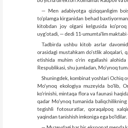
— Men adabiyotga qiziqqanligim bois
to'plamga kirganidan behad baxtiyorman.
kitobdan joy olgani kelgusida ko'proq 
uyg'otadi, — dedi 11-umumta'lim maktabi 
Tadbirda ushbu kitob asrlar davomid
orasidagi mustahkam do'stlik aloqalari, 
etishida muhim o'rin egallashi alohida
Respublikasi, shu jumladan, Mo'ynoq tuma
Shuningdek, kombinat yoshlari Ochiq 
Mo'ynoq ekologiya muzeyida bo'lib, Or
ko'rinishi, mintaqa flora va faunasi haqida
qadar Mo'ynoq tumanida baliqchilikning r
tegishli fotosuratlar, qoraqalpoq xalqi
yaqindan tanishish imkoniga ega bo'ldilar.
— Muzeydagi har bir eksponat menda kat