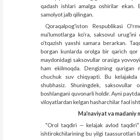
qadash ishlari amalga oshirilar ekan. 
samolyot jalb qilingan.
Qoraqalpog'iston Respublikasi O'rm
ma'lumotlarga ko'ra, saksovul urug'ini
o'tqazish yaxshi samara berarkan. Taqd
borgan kunlarda orolga bir qarich qor y
maydonidagi saksovullar orasiga yovvoy
ham ekilmoqda. Dengizning qurigan m
chuchuk suv chiqyapti. Bu kelajakda ch
shubhasiz. Shuningdek, saksovullar o
boshlangani quvonarli holdir. Ayni paytda
viloyatlardan kelgan hasharchilar faol ish
M
a'naviyat va madaniy 
“Orol taqdiri — kelajak avlod taqdiri”
ishtirokchilarining bu yilgi taassurotlar