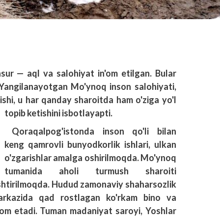
sur — aql va salohiyat in'om etilgan. Bular
 Yangilanayotgan Mo'ynoq inson salohiyati,
shi, u har qanday sharoitda ham o'ziga yo'l
topib ketishini isbotlayapti.
Qoraqalpog'istonda inson qo'li bilan
keng qamrovli bunyodkorlik ishlari, ulkan
o'zgarishlar amalga oshirilmoqda. Mo'ynoq
tumanida aholi turmush sharoiti
ashtirilmoqda. Hudud zamonaviy shaharsozlik
markazida qad rostlagan ko'rkam bino va
rom etadi. Tuman madaniyat saroyi, Yoshlar