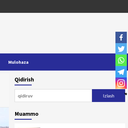
Mulohaza
Qidirish
Qidirshish:
Muammo