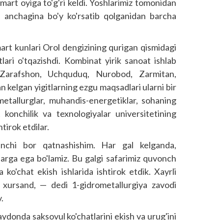
mart oyiga to'g'ri keldi. Yoshlarimiz tomonidan
ib, anchagina bo'y ko'rsatib qolganidan barcha
rt kunlari Orol dengizining qurigan qismidagi
ari o'tqazishdi. Kombinat yirik sanoat ishlab
 Zarafshon, Uchquduq, Nurobod, Zarmitan,
 kelgan yigitlarning ezgu maqsadlari ularni bir
metallurglar, muhandis-energetiklar, sohaning
 konchilik va texnologiyalar universitetining
tirok etdilar.
nchi bor qatnashishim. Har gal kelganda,
larga ega bo'lamiz. Bu galgi safarimiz quvonch
ko'chat ekish ishlarida ishtirok etdik. Xayrli
iz xursand, — dedi 1-gidrometallurgiya zavodi
.
ydonda saksovul ko'chatlarini ekish va urug'ini