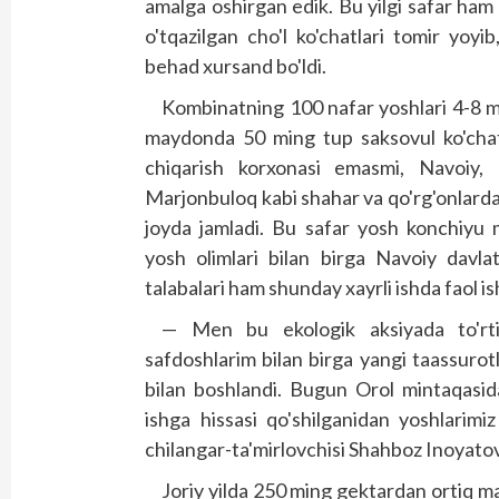
amalga oshirgan edik. Bu yilgi safar ham 
o'tqazilgan cho'l ko'chatlari tomir yoy
behad xursand bo'ldi.
Kombinatning 100 nafar yoshlari 4-8 ma
maydonda 50 ming tup saksovul ko'chatl
chiqarish korxonasi emasmi, Navoiy,
Marjonbuloq kabi shahar va qo'rg'onlardan
joyda jamladi. Bu safar yosh konchiyu 
yosh olimlari bilan birga Navoiy davlat
talabalari ham shunday xayrli ishda faol ish
— Men bu ekologik aksiyada to'rti
safdoshlarim bilan birga yangi taassurot
bilan boshlandi. Bugun Orol mintaqasida 
ishga hissasi qo'shilganidan yoshlarim
chilangar-ta'mirlovchisi Shahboz Inoyatov
Joriy yilda 250 ming gektardan ortiq ma