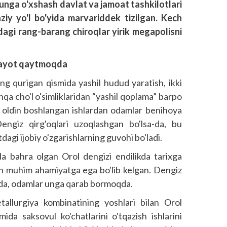
nga o'xshash davlat va jamoat tashkilotlari
ziy yo'l bo'yida marvariddek tizilgan. Kech
idagi rang-barang chiroqlar yirik megapolisni
hayot qaytmoqda
ng qurigan qismida yashil hudud yaratish, ikki
qa cho'l o'simliklaridan “yashil qoplama” barpo
yil oldin boshlangan ishlardan odamlar benihoya
engiz qirg'oqlari uzoqlashgan bo'lsa-da, bu
dagi ijobiy o'zgarishlarning guvohi bo'ladi.
da bahra olgan Orol dengizi endilikda tarixga
n muhim ahamiyatga ega bo'lib kelgan. Dengiz
a-da, odamlar unga qarab bormoqda.
allurgiya kombinatining yoshlari bilan Orol
ida saksovul ko'chatlarini o'tqazish ishlarini