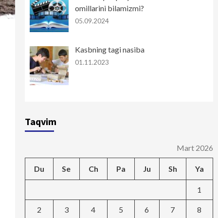
omillarini bilamizmi?
05.09.2024
Kasbning tagi nasiba
01.11.2023
Taqvim
Mart 2026
Du
Se
Ch
Pa
Ju
Sh
Ya
1
2
3
4
5
6
7
8