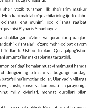
 she'r yozib turaman. Ilk she'rlarim mazkur
 Men kabi maktab o'quvchilarining ijodi ushbu
o'qishga, eng muhimi, ijod qilishga rag'bat
o'quvchisi Biybaris Amanbayev.
a shakllangan o'zbek va qoraqalpoq xalqlari
qardoshlik rishtalari, o'zaro mehr-oqibat davom
 ta'kidlandi. Ushbu to'plam Qoraqalpog'iston
ni umumta'lim maktablariga tarqatildi.
osmon ostidagi kemalar muzeyi majmuasi hamda
ol dengizining o'tmishi va bugungi kundagi
 batafsil ma'lumotlar oldilar. Ular yaqin yillarga
ivojlanishi, konserva kombinati ish jarayoniga
ning milliy kiyimlari, mehnat qurollari bilan
ta taassurot qoldirdi. Bir vaqtlar katta dengiz