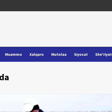
Muammo
Xalqaro
Mutolaa
Siyosat
She'riyat
qda