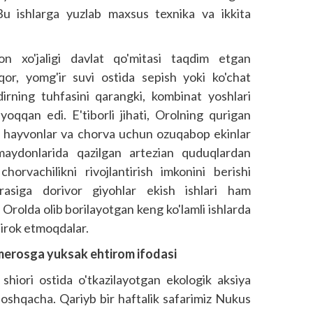
Bu ishlarga yuzlab maxsus texnika va ikkita
on xo'jaligi davlat qo'mitasi taqdim etgan
 qor, yomg'ir suvi ostida sepish yoki ko'chat
irning tuhfasini qarangki, kombinat yoshlari
oqqan edi. E'tiborli jihati, Orolning qurigan
i hayvonlar va chorva uchun ozuqabop ekinlar
aydonlarida qazilgan artezian quduqlardan
orvachilikni rivojlantirish imkonini berishi
rasiga dorivor giyohlar ekish ishlari ham
 Orolda olib borilayotgan keng ko'lamli ishlarda
tirok etmoqdalar.
merosga yuksak ehtirom ifodasi
 shiori ostida o'tkazilayotgan ekologik aksiya
i boshqacha. Qariyb bir haftalik safarimiz Nukus