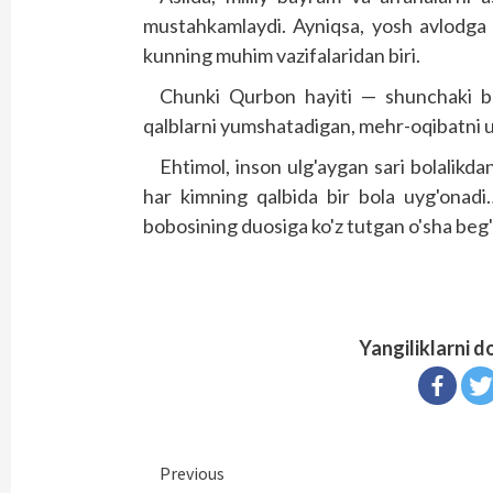
mustahkamlaydi. Ayniqsa, yosh avlodga 
kunning muhim vazifalaridan biri.
Chunki Qurbon hayiti — shunchaki ba
qalblarni yumshatadigan, mehr-oqibatni u
Ehtimol, inson ulg'aygan sari bolalikd
har kimning qalbida bir bola uyg'onadi
bobosining duosiga ko'z tutgan o'sha beg
Yangiliklarni d
Continue
Previous