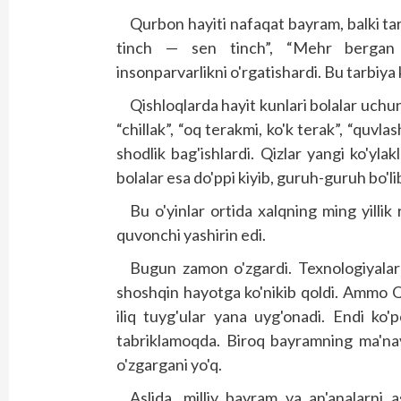
Qurbon hayiti nafaqat bayram, balki ta
tinch — sen tinch”, “Mehr bergan 
insonparvarlikni o'rgatishardi. Bu tarbiya k
Qishloqlarda hayit kunlari bolalar uchun
“chillak”, “oq terakmi, ko'k terak”, “quvl
shodlik bag'ishlardi. Qizlar yangi ko'ylakl
bolalar esa do'ppi kiyib, guruh-guruh bo'li
Bu o'yinlar ortida xalqning ming yillik
quvonchi yashirin edi.
Bugun zamon o'zgardi. Texnologiyalar 
shoshqin hayotga ko'nikib qoldi. Ammo Qu
iliq tuyg'ular yana uyg'onadi. Endi ko'p
tabriklamoqda. Biroq bayramning ma'nav
o'zgargani yo'q.
Aslida, milliy bayram va an'analarni a