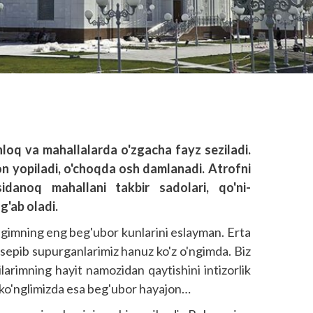
hloq va mahallalarda o'zgacha fayz seziladi.
, non yopiladi, o'choqda osh damlanadi. Atrofni
idanoq mahallani takbir sadolari, qo'ni-
g'ab oladi.
aligimning eng beg'ubor kunlarini eslayman. Erta
 sepib supurganlarimiz hanuz ko'z o'ngimda. Biz
arimning hayit namozidan qaytishini intizorlik
a, ko'nglimizda esa beg'ubor hayajon…