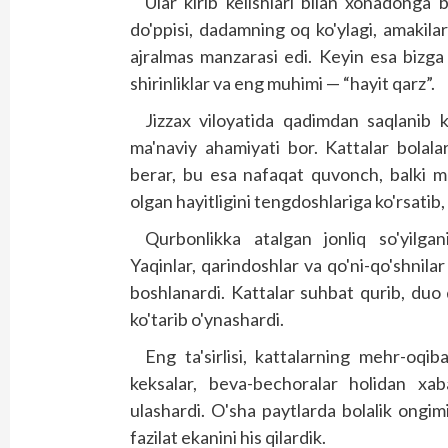
Ular kirib kelishlari bilan xonadonga
do'ppisi, dadamning oq ko'ylagi, amakil
ajralmas manzarasi edi. Keyin esa bizga “
shirinliklar va eng muhimi — “hayit qarz”.
Jizzax viloyatida qadimdan saqlanib 
ma'naviy ahamiyati bor. Kattalar bolal
berar, bu esa nafaqat quvonch, balki me
olgan hayitligini tengdoshlariga ko'rsatib
Qurbonlikka atalgan jonliq so'yilga
Yaqinlar, qarindoshlar va qo'ni-qo'shnilar
boshlanardi. Kattalar suhbat qurib, duo 
ko'tarib o'ynashardi.
Eng ta'sirlisi, kattalarning mehr-oqi
keksalar, beva-bechoralar holidan xaba
ulashardi. O'sha paytlarda bolalik ongim
fazilat ekanini his qilardik.