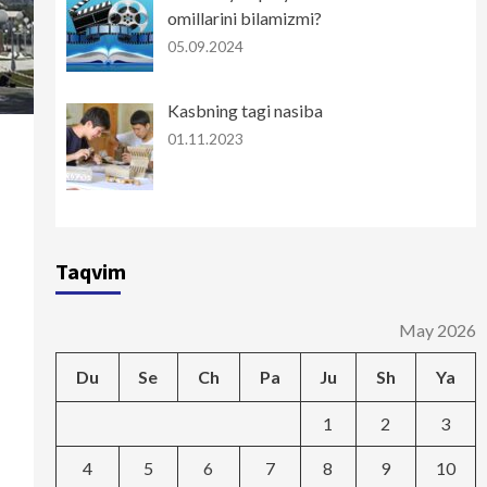
omillarini bilamizmi?
05.09.2024
Kasbning tagi nasiba
01.11.2023
Taqvim
May 2026
Du
Se
Ch
Pa
Ju
Sh
Ya
1
2
3
4
5
6
7
8
9
10