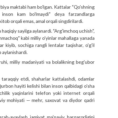
rbiya maktabi ham bo'lgan. Kattalar “Qo'shning
inson kam bo'lmaydi” deya farzandlarga
itob orqali emas, amal orqali singdirilardi.
 haqiqiy sayilga aylanardi. “Arg'imchoq uchish”,
ashmachoq” kabi milliy o'yinlar mahallaga yanada
ar kiyib, sochiga rangli lentalar taqishar, o'g'il
b aylanishardi.
 ruhi, milliy madaniyati va bolalikning beg'ubor
taraqqiy etdi, shaharlar kattalashdi, odamlar
rbon hayiti kelishi bilan inson qalbidagi o'sha
chilik yaqinlarini telefon yoki internet orqali
iy mohiyati — mehr, saxovat va diydor qadri
srab-avaylash jamiyat ma'naviy barqarorligini