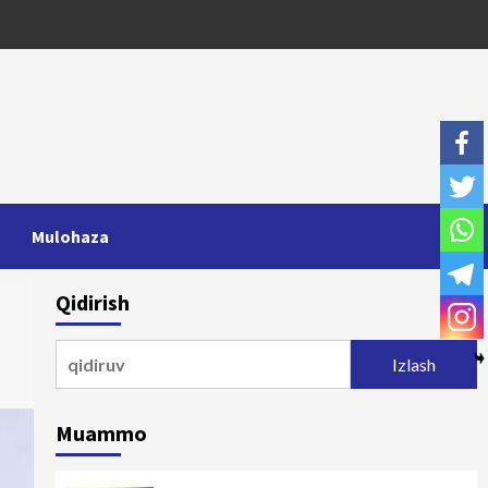
Mulohaza
Qidirish
Qidirshish:
Muammo