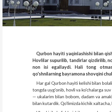
Qurbon hayiti yaqinlashishi bilan qis
Hovlilar supurilib, tandirlar qizdirilib
non isi egallaydi. Hali tong otmas
qo'shnilarning bayramona shovqini chul
Har gal Qurbon hayiti kelishi bilan bol
tongda uyg'onib, hovli va ko'chalarga suv
— ukalarim bilan bobom, dadam va amakil
bilan kutardik. Qo'limizda kichik xaltach