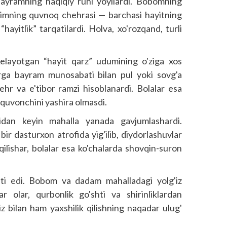
 bayramning haqiqiy ruhi yoyilardi. Bobomning
arimning quvnoq chehrasi — barchasi hayitning
hayitlik” tarqatilardi. Holva, xo'rozqand, turli
kelayotgan “hayit qarz” udumining o'ziga xos
arga bayram munosabati bilan pul yoki sovg'a
hr va e'tibor ramzi hisoblanardi. Bolalar esa
, quvonchini yashira olmasdi.
nidan keyin mahalla yanada gavjumlashardi.
 bir dasturxon atrofida yig'ilib, diydorlashuvlar
qilishar, bolalar esa ko'chalarda shovqin-suron
bati edi. Bobom va dadam mahalladagi yolg'iz
r olar, qurbonlik go'shti va shirinliklardan
iz bilan ham yaxshilik qilishning naqadar ulug'