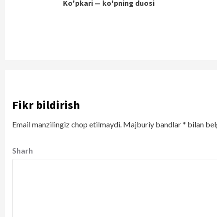
Ko'pkari — ko'pning duosi
Reading
Fikr bildirish
Email manzilingiz chop etilmaydi.
Majburiy bandlar
*
bilan bel
Sharh