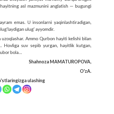
hayitning asl mazmunini anglatish — bugungi
yram emas. U insonlarni yaqinlashtiradigan,
lug'laydigan ulug' ayyomdir.
an uzoqlashar. Ammo Qurbon hayiti kelishi bilan
… Hovliga suv sepib yurgan, hayitlik kutgan,
'ubor bola…
Shahnoza MAMATUROPOVA,
O'zA.
o'stlaringizga ulashing