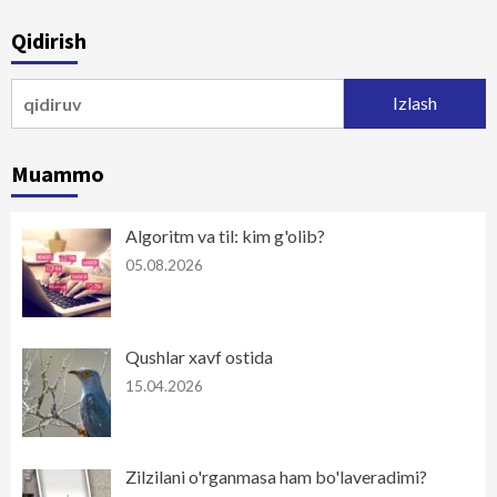
Qidirish
Qidirshish:
Muammo
Algoritm va til: kim g'olib?
05.08.2026
Qushlar xavf ostida
15.04.2026
Zilzilani o'rganmasa ham bo'laveradimi?