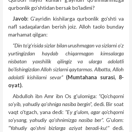
qurbonlik go'shtidan bersak bo'ladimi?
Javob:
G'ayridin kishilarga qurbonlik go'shti va
nafl sadaqalardan berish joiz. Alloh taolo bunday
marhamat qilgan:
“Din to'g'risida sizlar bilan urushmagan va sizlarni o'z
yurtingizdan haydab chiqarmagan kimsalarga
nisbatan yaxshilik qilingiz va ularga adolatli
bo'lishingizdan Alloh sizlarni qaytarmas. Albatta, Alloh
adolatli kishilarni sevar”
(Mumtahana surasi, 8-
oyat).
Abdulloh ibn Amr ibn Os g'ulomiga:
“Qo'chqorni
so'yib, yahudiy qo'shniga nasiba bergin”,
dedi. Bir soat
vaqt o'tgach, yana dedi:
“Ey g'ulom, agar qo'chqorni
so'ysang, yahudiy qo'shnimizga nasiba ber”.
G'ulom:
“Yahudiy qo'shni bizlarga aziyat beradi-ku!”
dedi.