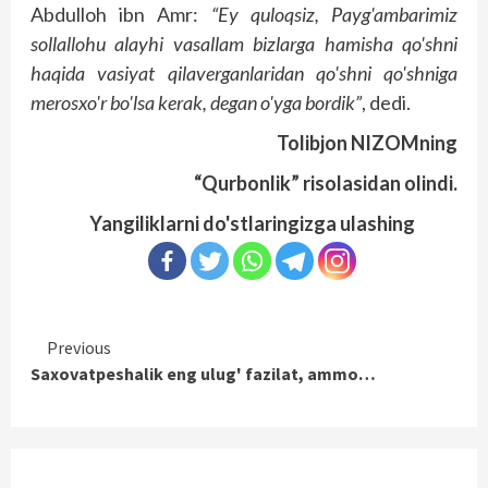
Abdulloh ibn Amr:
“Ey quloqsiz, Payg'ambarimiz
sollallohu alayhi vasallam bizlarga hamisha qo'shni
haqida vasiyat qilaverganlaridan qo'shni qo'shniga
merosxo'r bo'lsa kerak, degan o'yga bordik”
, dedi.
Tolibjon NIZOMning
“Qurbonlik” risolasidan olindi.
Yangiliklarni do'stlaringizga ulashing
Continue
Previous
Saxovatpeshalik eng ulug' fazilat, ammo…
Reading