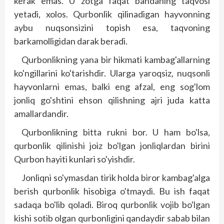
kerak emas. U zotga faqat bandaning taqvosi
yetadi, xolos. Qurbonlik qilinadigan hayvonning
aybu nuqsonsizini topish esa, taqvoning
barkamolligidan darak beradi.
Qurbonlikning yana bir hikmati kambag'allarning
ko'ngillarini ko'tarishdir. Ularga yaroqsiz, nuqsonli
hayvonlarni emas, balki eng afzal, eng sog'lom
jonliq go'shtini ehson qilishning ajri juda katta
amallardandir.
Qurbonlikning bitta rukni bor. U ham bo'lsa,
qurbonlik qilinishi joiz bo'lgan jonliqlardan birini
Qurbon hayiti kunlari so'yishdir.
Jonliqni so'ymasdan tirik holda biror kambag'alga
berish qurbonlik hisobiga o'tmaydi. Bu ish faqat
sadaqa bo'lib qoladi. Biroq qurbonlik vojib bo'lgan
kishi sotib olgan qurbonligini qandaydir sabab bilan