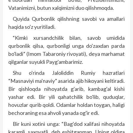
Vatanimizni, butun xalqimizni duo qilishmoqda.
Quyida Qurbonlik qilishning savobi va amallari
haqida so'z yuritiladi.
“Kimki xursandchilik bilan, savob umidida
qurbonlik qilsa, qurbonligi unga do'zaxdan parda
bo'ladi” (Imom Tabaroniy rivoyati), deya marhamat
qilganlar suyukli Payg'ambarimiz.
Shu o'rinda Jaloliddin Rumiy hazratlari
“Masnaviyi ma'naviy” asarida ajib hikoyani keltiradi.
Bir qishloqda nihoyatda g'arib, kambag'al kishi
yashar edi. Bir yili qahatchilik bo'lib, quduqlar,
hovuzlar qurib qoldi. Odamlar holdan toygan, haligi
bechoraning esa ahvoli yanada og'ir edi.
Bir kuni xotini unga: “Bag'dod xalifasi nihoyatda
karamli, saxovatli, deb eshitganman. Uning oldiga