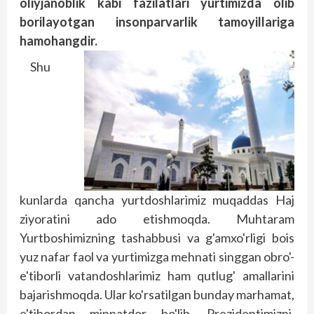
oliyjanoblik kabi fazilatlari yurtimizda olib
borilayotgan insonparvarlik tamoyillariga
hamohangdir.
Shu
kunlarda qancha yurtdoshlarimiz muqaddas Haj
ziyoratini ado etishmoqda. Muhtaram
Yurtboshimizning tashabbusi va g'amxo'rligi bois
yuz nafar faol va yurtimizga mehnati singgan obro'-
e'tiborli vatandoshlarimiz ham qutlug' amallarini
bajarishmoqda. Ular ko'rsatilgan bunday marhamat,
e'tibordan minnatdor bo'lib, Prezidentimizni,