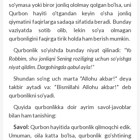
so'ymasa yoki biror jonliq ololmay qolgan bo'lsa, uni
Qurbon hayiti o'tgandan keyin o'sha jonliq
qiymatini faqirlarga sadaqa sifatida beradi. Bunday
vaziyatda sotib olib, lekin so'ya olmagan
qurbonligini faqirga tirik holda ham berish mumkin.
Qurbonlik so'yishda bunday niyat qilinadi:
“Yo
Robbim, shu jonliqni Sening roziliging uchun so'yishga
niyat qildim. Dargohingda qabul ayla!”
Shundan so'ng uch marta “Allohu akbar!” deya
takbir aytadi va: “Bismillahi Allohu akbar!” deb
qurbonlikni so'yadi.
Quyida qurbonlikka doir ayrim savol-javoblar
bilan ham tanishing:
Savol:
Qurbon hayitida qurbonlik qilmoqchi edik.
Umuman, oila katta bo'lsa, qurbonlik go'shtining