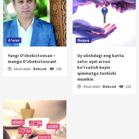
G'urur
Huquq
Yangi O'zbekistonsan –
Uy olishdagi eng katta
mangu O'zbekistonsan!
xato: uyni arzon
ko'rsatish keyin
4 kun oldin
Behzod
192
qimmatga tushishi
mumkin
4 kun oldin
Behzod
222