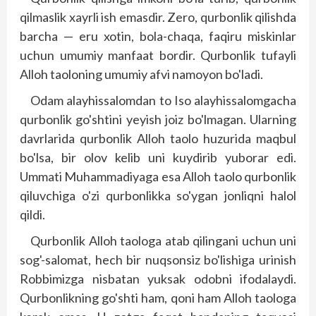
qilmaslik xayrli ish emasdir. Zero, qurbonlik qilishda
barcha — eru xotin, bola-chaqa, faqiru miskinlar
uchun umumiy manfaat bordir. Qurbonlik tufayli
Alloh taoloning umumiy afvi namoyon bo'ladi.
Odam alayhissalomdan to Iso alayhissalomgacha
qurbonlik go'shtini yeyish joiz bo'lmagan. Ularning
davrlarida qurbonlik Alloh taolo huzurida maqbul
bo'lsa, bir olov kelib uni kuydirib yuborar edi.
Ummati Muhammadiyaga esa Alloh taolo qurbonlik
qiluvchiga o'zi qurbonlikka so'ygan jonliqni halol
qildi.
Qurbonlik Alloh taologa atab qilingani uchun uni
sog'-salomat, hech bir nuqsonsiz bo'lishiga urinish
Robbimizga nisbatan yuksak odobni ifodalaydi.
Qurbonlikning go'shti ham, qoni ham Alloh taologa