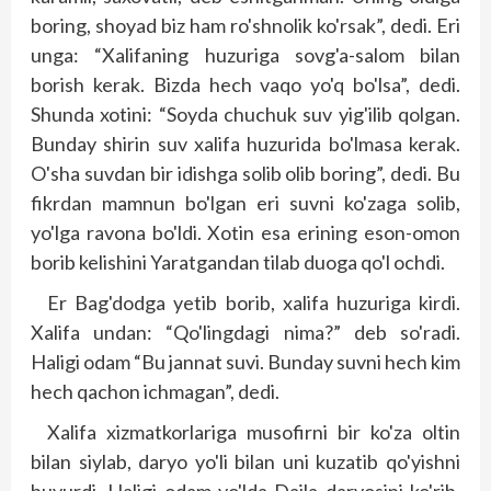
boring, shoyad biz ham ro'shnolik ko'rsak”, dedi. Eri
unga: “Xalifaning huzuriga sovg'a-salom bilan
borish kerak. Bizda hech vaqo yo'q bo'lsa”, dedi.
Shunda xotini: “Soyda chuchuk suv yig'ilib qolgan.
Bunday shirin suv xalifa huzurida bo'lmasa kerak.
O'sha suvdan bir idishga solib olib boring”, dedi. Bu
fikrdan mamnun bo'lgan eri suvni ko'zaga solib,
yo'lga ravona bo'ldi. Xotin esa erining eson-omon
borib kelishini Yaratgandan tilab duoga qo'l ochdi.
Er Bag'dodga yetib borib, xalifa huzuriga kirdi.
Xalifa undan: “Qo'lingdagi nima?” deb so'radi.
Haligi odam “Bu jannat suvi. Bunday suvni hech kim
hech qachon ichmagan”, dedi.
Xalifa xizmatkorlariga musofirni bir ko'za oltin
bilan siylab, daryo yo'li bilan uni kuzatib qo'yishni
buyurdi. Haligi odam yo'lda Dajla daryosini ko'rib,