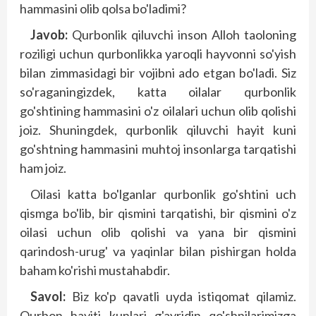
hammasini olib qolsa bo'ladimi?
Javob:
Qurbonlik qiluvchi inson Alloh taoloning
roziligi uchun qurbonlikka yaroqli hayvonni so'yish
bilan zimmasidagi bir vojibni ado etgan bo'ladi. Siz
so'raganingizdek, katta oilalar qurbonlik
go'shtining hammasini o'z oilalari uchun olib qolishi
joiz. Shuningdek, qurbonlik qiluvchi hayit kuni
go'shtning hammasini muhtoj insonlarga tarqatishi
ham joiz.
Oilasi katta bo'lganlar qurbonlik go'shtini uch
qismga bo'lib, bir qismini tarqatishi, bir qismini o'z
oilasi uchun olib qolishi va yana bir qismini
qarindosh-urug' va yaqinlar bilan pishirgan holda
baham ko'rishi mustahabdir.
Savol:
Biz ko'p qavatli uyda istiqomat qilamiz.
Qurbon hayiti kunlari g'ayridin qo'shnilarimizga