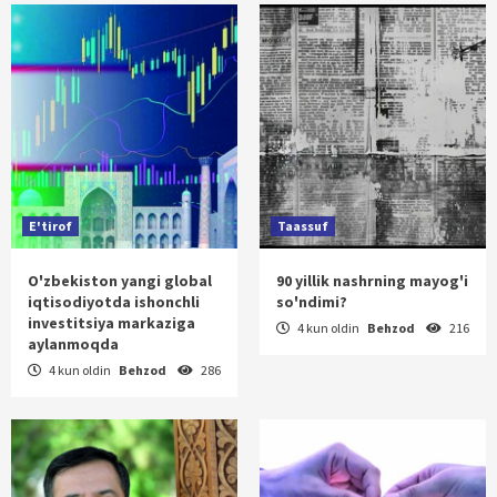
E'tirof
Taassuf
O'zbekiston yangi global
90 yillik nashrning mayog'i
iqtisodiyotda ishonchli
so'ndimi?
investitsiya markaziga
4 kun oldin
Behzod
216
aylanmoqda
4 kun oldin
Behzod
286