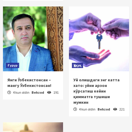
Ғурур
Ҳуқуқ
Янги Ўзбекистонсан –
Уй олишдаги энг катта
мангу Ўзбекистонсан!
хато: уйни арзон
кўрсатиш кейин
4 kun oldin
Behzod
191
қимматга тушиши
мумкин
4 kun oldin
Behzod
221