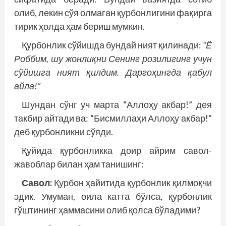
олиб, лекин сўя олмаган қурбонлигини фақирга
тирик ҳолда ҳам бериш мумкин.
Қурбонлик сўйишда бундай ният қилинади:
“Ё
Роббим, шу жонлиқни Сенинг розилигинг учун
сўйишга ният қилдим. Даргоҳингда қабул
айла!”
Шундан сўнг уч марта “Аллоҳу акбар!” дея
такбир айтади ва: “Бисмиллаҳи Аллоҳу акбар!”
деб қурбонликни сўяди.
Қуйида қурбонликка доир айрим савол-
жавоблар билан ҳам танишинг:
Савол:
Қурбон ҳайитида қурбонлик қилмоқчи
эдик. Умуман, оила катта бўлса, қурбонлик
гўштининг ҳаммасини олиб қолса бўладими?