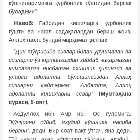
қўшниларимизга қурбонлик гўштидан берсак
бўладими?
Жавоб:
Ғайридин кишиларга қурбонлик
гўшти ва нафл садақалардан бериш жоиз.
Аллоҳ таоло бундай марҳамат қилган:
“Дин тўғрисида сизлар билан урушмаган ва
сизларни ўз юртингиздан ҳайдаб чиқармаган
кимсаларга нисбатан яхшилик қилингиз ва
уларга адолатли бўлишингиздан Аллоҳ
сизларни қайтармас. Албатта, Аллоҳ
адолатли кишиларни севар”
(Мумтаҳана
сураси, 8-оят).
Абдуллоҳ ибн Амр ибн Ос ғуломига:
“Қўчқорни сўйиб, яҳудий қўшнига насиба
бергин”,
деди. Бир соат вақт ўтгач, яна деди:
“Эй ғулом, агар қўчқорни сўйсанг, яҳудий