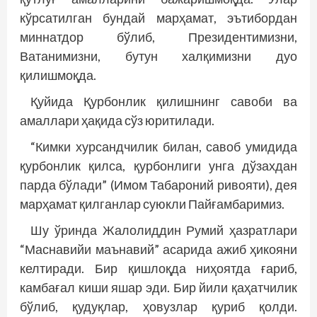
кўрсатилган бундай марҳамат, эътибордан
миннатдор бўлиб, Президентимизни,
Ватанимизни, бутун халқимизни дуо
қилишмоқда.
Қуйида Қурбонлик қилишнинг савоби ва
амаллари ҳақида сўз юритилади.
“Кимки хурсандчилик билан, савоб умидида
қурбонлик қилса, қурбонлиги унга дўзахдан
парда бўлади” (Имом Табароний ривояти), дея
марҳамат қилганлар суюкли Пайғамбаримиз.
Шу ўринда Жалолиддин Румий ҳазратлари
“Маснавийи маънавий” асарида ажиб ҳикояни
келтиради. Бир қишлоқда ниҳоятда ғариб,
камбағал киши яшар эди. Бир йили қаҳатчилик
бўлиб, қудуқлар, ҳовузлар қуриб қолди.