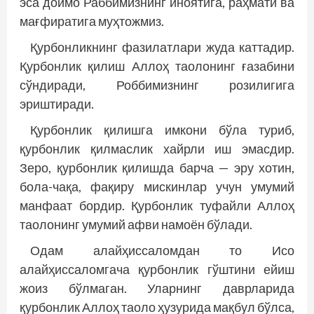
эса доимо Раббимизнинг иноятига, раҳмати ва
мағфиратига муҳтожмиз.
Қурбонликнинг фазилатлари жуда каттадир.
Қурбонлик қилиш Аллоҳ таолонинг ғазабини
сўндиради, Роббимизнинг розилигига
эриштиради.
Қурбонлик қилишга имкони бўла туриб,
қурбонлик қилмаслик хайрли иш эмасдир.
Зеро, қурбонлик қилишда барча — эру хотин,
бола-чақа, фақиру мискинлар учун умумий
манфаат бордир. Қурбонлик туфайли Аллоҳ
таолонинг умумий афви намоён бўлади.
Одам алайҳиссаломдан то Исо
алайҳиссаломгача қурбонлик гўштини ейиш
жоиз бўлмаган. Уларнинг даврларида
қурбонлик Аллоҳ таоло ҳузурида мақбул бўлса,