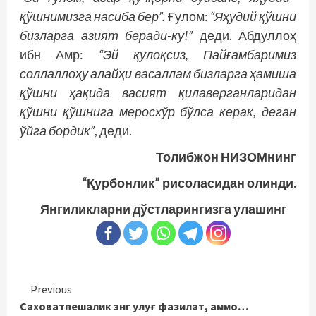
қўшнимизга насиба бер”.
Ғулом:
“Яҳудий қўшни
бизларга азият беради-ку!”
деди. Абдуллоҳ
ибн Амр:
“Эй қулоқсиз, Пайғамбаримиз
соллаллоҳу алайҳи васаллам бизларга ҳамиша
қўшни ҳақида васият қилаверганларидан
қўшни қўшнига меросхўр бўлса керак, деган
ўйга бордик”
, деди.
Толибжон НИЗОМнинг
“Қурбонлик” рисоласидан олинди.
Янгиликларни дўстларингизга улашинг
Continue
Previous
Саховатпешалик энг улуғ фазилат, аммо…
Reading