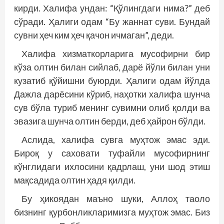
кирди. Халифа ундан: “Қўлингдаги нима?” деб
сўради. Ҳалиги одам “Бу жаннат суви. Бундай
сувни ҳеч ким ҳеч қачон ичмаган”, деди.
Халифа хизматкорларига мусофирни бир
кўза олтин билан сийлаб, дарё йўли билан уни
кузатиб қўйишни буюрди. Ҳалиги одам йўлда
Дажла дарёсини кўриб, наҳотки халифа шунча
сув бўла туриб менинг сувимни олиб қолди ва
эвазига шунча олтин берди, деб ҳайрон бўлди.
Аслида, халифа сувга муҳтож эмас эди.
Бироқ у саховати туфайли мусофирнинг
кўнглидаги ихлосини қадрлаш, уни шод этиш
мақсадида олтин ҳадя қилди.
Бу ҳикоядан маъно шуки, Аллоҳ таоло
бизнинг қурбонликларимизга муҳтож эмас. Биз