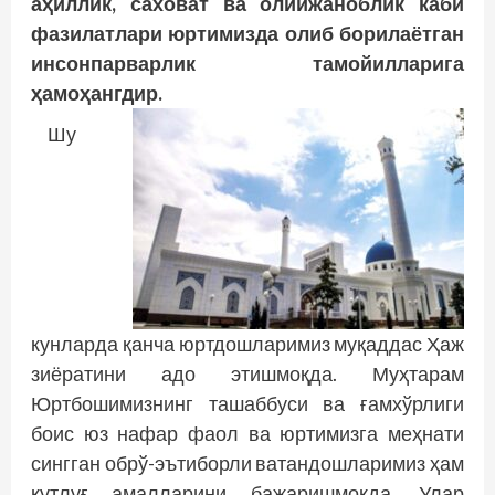
аҳиллик, саховат ва олийжаноблик каби
фазилатлари юртимизда олиб борилаётган
инсонпарварлик тамойилларига
ҳамоҳангдир.
Шу
кунларда қанча юртдошларимиз муқаддас Ҳаж
зиёратини адо этишмоқда. Муҳтарам
Юртбошимизнинг ташаббуси ва ғамхўрлиги
боис юз нафар фаол ва юртимизга меҳнати
сингган обрў-эътиборли ватандошларимиз ҳам
қутлуғ амалларини бажаришмоқда. Улар