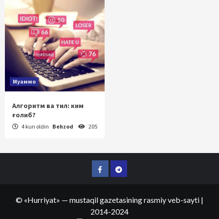
Муаммо
Алгоритм ва тил: ким
ғолиб?
4 kun oldin
Behzod
205
Facebook
Telegram
©
«Hurriyat»
— mustaqil gazetasining rasmiy veb-sayti
|
2014-2024