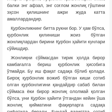
балки энг афзал, энг соғлом жонлиқ гўштини
эҳсон қилишнинг ажри жуда катта
амаллардандир.
Қурбонликнинг битта рукни бор. У ҳам бўлса,
қурбонлик қилиниши жоиз бўлган
жонлиқлардан бирини Қурбон ҳайити кунлари
сўйишдир.
Жонлиқни сўймасдан тирик ҳолда бирор
камбағалга бериш қурбонлик ҳисобига
ўтмайди. Бу иш фақат садақа бўлиб қолади.
Бироқ қурбонлик вожиб бўлган киши сотиб
олган қурбонлигини қандайдир сабаб билан
сўймаса ёки бирор жонлиқ ололмай қолган
бўлса, уни Қурбон ҳайити ўтгандан кейин ўша
жонлиқ қийматини фақирларга садақа
сифатида беради. Бундай вазиятда сотиб