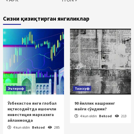
Сизни қизиқтирган янгиликлар
Эътироф
Таассуф
Ўзбекистон янги глобал
90 йиллик нашрнинг
иқтисодиётда ишончли
маёғи сўндими?
инвестиция марказига
4 kun oldin
Behzod
213
айланмоқда
4 kun oldin
Behzod
285