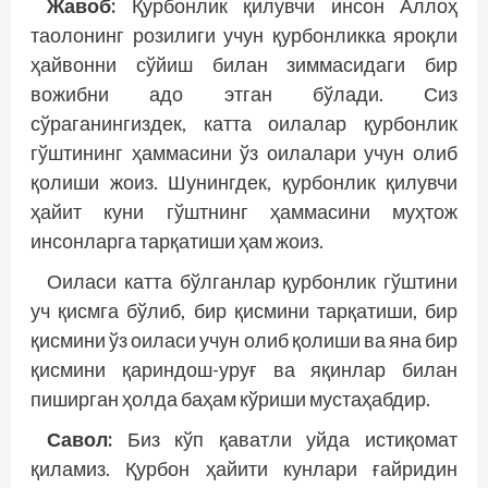
Жавоб:
Қурбонлик қилувчи инсон Аллоҳ
таолонинг розилиги учун қурбонликка яроқли
ҳайвонни сўйиш билан зиммасидаги бир
вожибни адо этган бўлади. Сиз
сўраганингиздек, катта оилалар қурбонлик
гўштининг ҳаммасини ўз оилалари учун олиб
қолиши жоиз. Шунингдек, қурбонлик қилувчи
ҳайит куни гўштнинг ҳаммасини муҳтож
инсонларга тарқатиши ҳам жоиз.
Оиласи катта бўлганлар қурбонлик гўштини
уч қисмга бўлиб, бир қисмини тарқатиши, бир
қисмини ўз оиласи учун олиб қолиши ва яна бир
қисмини қариндош-уруғ ва яқинлар билан
пиширган ҳолда баҳам кўриши мустаҳабдир.
Савол:
Биз кўп қаватли уйда истиқомат
қиламиз. Қурбон ҳайити кунлари ғайридин