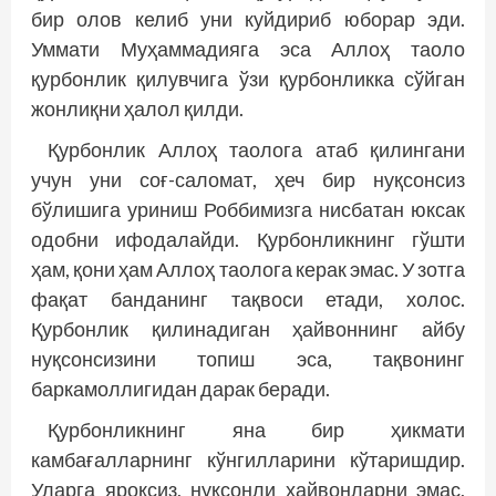
бир олов келиб уни куйдириб юборар эди.
Уммати Муҳаммадияга эса Аллоҳ таоло
қурбонлик қилувчига ўзи қурбонликка сўйган
жонлиқни ҳалол қилди.
Қурбонлик Аллоҳ таолога атаб қилингани
учун уни соғ-саломат, ҳеч бир нуқсонсиз
бўлишига уриниш Роббимизга нисбатан юксак
одобни ифодалайди. Қурбонликнинг гўшти
ҳам, қони ҳам Аллоҳ таолога керак эмас. У зотга
фақат банданинг тақвоси етади, холос.
Қурбонлик қилинадиган ҳайвоннинг айбу
нуқсонсизини топиш эса, тақвонинг
баркамоллигидан дарак беради.
Қурбонликнинг яна бир ҳикмати
камбағалларнинг кўнгилларини кўтаришдир.
Уларга яроқсиз, нуқсонли ҳайвонларни эмас,