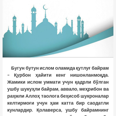
Бугун бутун ислом оламида қутлуғ байрам
– Қурбон ҳайити кенг нишонланмоқда.
Жамики ислом уммати учун қадрли бўлган
ушбу шукуҳли байрам, аввало, меҳрибон ва
раҳмли Аллоҳ таолога беҳисоб шукроналар
келтирмоғи учун ҳам катта бир саодатли
кунлардир. Қолаверса, ушбу байрамнинг