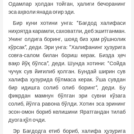
Одамлар ҳолдан тойган, ҳалиги бечоранинг
эса аҳволи янада оғир эди.
Бир куни хотини унга: “Бағдод халифаси
ниҳоятда карамли, саховатли, деб эшитганман.
Унинг олдига боринг, шояд биз ҳам рўшнолик
кўрсак”, деди. Эри унга: “Халифанинг ҳузурига
совға-салом билан бориш керак. Бизда ҳеч
вақо йўқ бўлса”, деди. Шунда хотини: “Сойда
чучук сув йиғилиб қолган. Бундай ширин сув
халифа ҳузурида бўлмаса керак. Ўша сувдан
бир идишга солиб олиб боринг”, деди. Бу
фикрдан мамнун бўлган эри сувни кўзага
солиб, йўлга равона бўлди. Хотин эса эрининг
эсон-омон бориб келишини Яратгандан тилаб
дуога қўл очди.
Эр Бағдодга етиб бориб, халифа ҳузурига