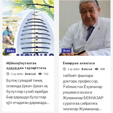
Давр
Эссе
Мўйноқ: Унутилган
Ёниқ юрак алангаси
ҳудуддан тараққиётгача
3 oy oldin
Behzod
498
3 oy oldin
Behzod
710
тиббиёт фанлари
Булоқ сувидай тиниқ
доктори, профессор,
осмонда ўркач-ўркач оқ
Ўзбекистон Ёзувчилар
булутлар сузиб юрибди.
уюшмаси аъзоси
Бир қарашда булутлар
Жуманазар БЕКНАЗАР
қўл етадиган даражада…
сурати ва сийратига
чизгилар Жуманазар…