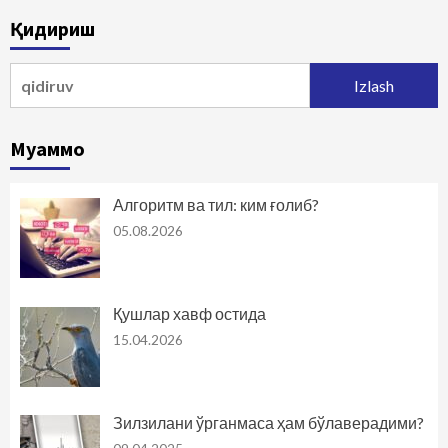
bo‘yicha
Қидириш
harakatlanish
Qidirshish:
Муаммо
Алгоритм ва тил: ким ғолиб?
05.08.2026
Қушлар хавф остида
15.04.2026
Зилзилани ўрганмаса ҳам бўлаверадими?