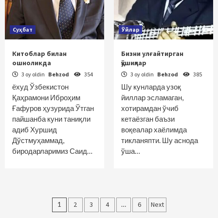
Суҳбат
Ўйлар
Китоблар билан
Бизни улғайтирган
ошноликда
қўшиқлар
3 oy oldin
Behzod
354
3 oy oldin
Behzod
385
ёхуд Ўзбекистон
Шу кунларда узоқ
Қаҳрамони Иброҳим
йиллар эсламаган,
Ғафуров ҳузурида Ўтган
хотирамдан ўчиб
пайшанба куни таниқли
кетаёзган баъзи
адиб Хуршид
воқеалар хаёлимда
Дўстмуҳаммад,
тикланяпти. Шу аснода
биродарларимиз Саид…
ўша…
Maqolalar
1
2
3
4
…
6
Next