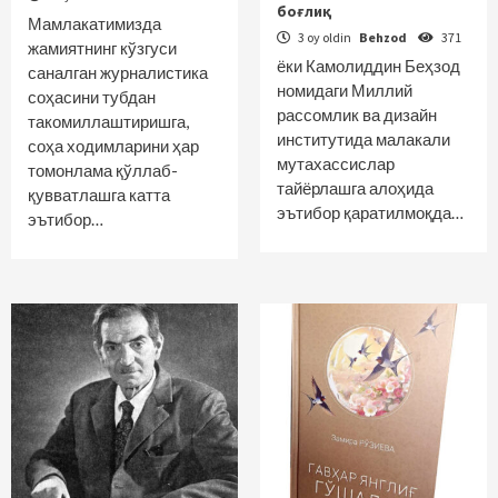
боғлиқ
Мамлакатимизда
3 oy oldin
Behzod
371
жамиятнинг кўзгуси
ёки Камолиддин Беҳзод
саналган журналистика
номидаги Миллий
соҳасини тубдан
рассомлик ва дизайн
такомиллаштиришга,
институтида малакали
соҳа ходимларини ҳар
мутахассислар
томонлама қўллаб-
тайёрлашга алоҳида
қувватлашга катта
эътибор қаратилмоқда…
эътибор…