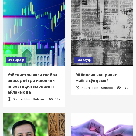
Эътироф
Таассуф
Ўзбекистон янги глобал
90 йиллик нашрнинг
иқтисодиётда ишончли
маёғи сўндими?
инвестиция марказига
2 kun oldin
Behzod
170
айланмоқда
2 kun oldin
Behzod
219