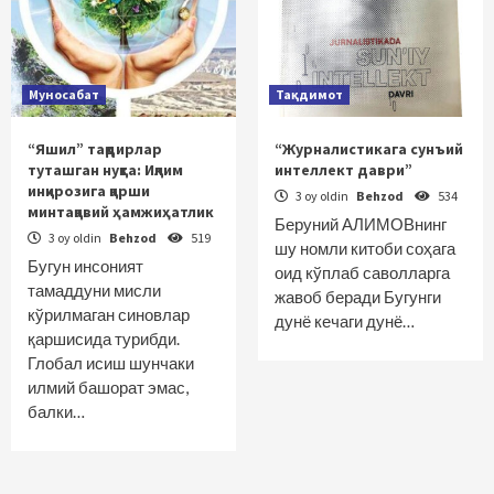
Муносабат
Тақдимот
“Яшил” тақдирлар
“Журналистикага сунъий
туташган нуқта: Иқлим
интеллект даври”
инқирозига қарши
3 oy oldin
Behzod
534
минтақавий ҳамжиҳатлик
Беруний АЛИМОВнинг
3 oy oldin
Behzod
519
шу номли китоби соҳага
Бугун инсоният
оид кўплаб саволларга
тамаддуни мисли
жавоб беради Бугунги
кўрилмаган синовлар
дунё кечаги дунё…
қаршисида турибди.
Глобал исиш шунчаки
илмий башорат эмас,
балки…