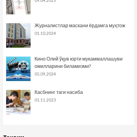
09.04.2025
Журналистлар маскани ёрдамга муҳтож
01.10.2024
Кино Олий ўқув юрти мукаммаллашуви
омилларини биламизми?
05.09.2024
Касбнинг таги насиба
01.11.2023