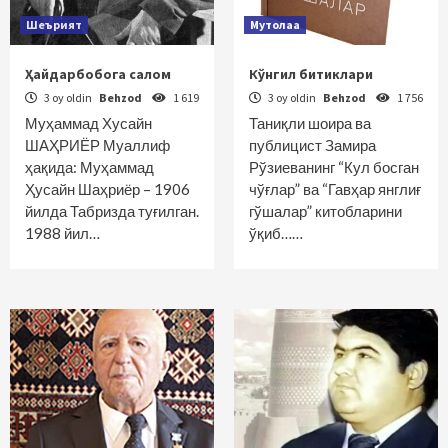
Шеърият
Мутолаа
Ҳайдарбобога салом
Кўнгил битиклари
3 oy oldin
Behzod
1 619
3 oy oldin
Behzod
1 756
Муҳаммад Хусайн
Таниқли шоира ва
ШАҲРИЁР Муаллиф
публицист Замира
ҳақида: Муҳаммад
Рўзиеванинг “Кул босган
Ҳусайн Шаҳриёр – 1906
чўғлар” ва “Гавҳар янглиғ
йилда Табризда туғилган.
гўшалар” китобларини
1988 йил…
ўқиб……