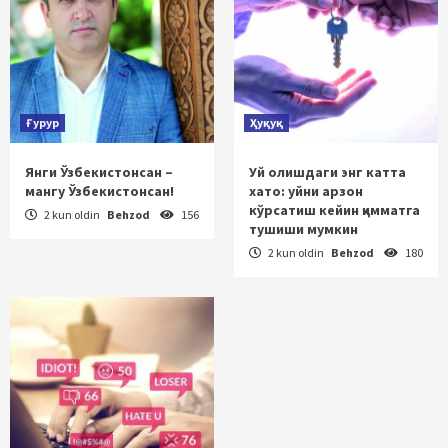
Ғурур
Ҳуқуқ
Янги Ўзбекистонсан –
Уй олишдаги энг катта
мангу Ўзбекистонсан!
хато: уйни арзон
кўрсатиш кейин қимматга
2 kun oldin
Behzod
156
тушиши мумкин
2 kun oldin
Behzod
180