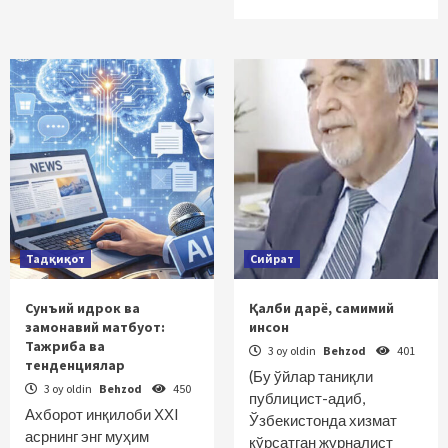
Тадқиқот
Сийрат
Сунъий идрок ва
Қалби дарё, самимий
замонавий матбуот:
инсон
Тажриба ва
3 oy oldin
Behzod
401
тенденциялар
(Бу ўйлар таниқли
3 oy oldin
Behzod
450
публицист-адиб,
Ахборот инқилоби ХХI
Ўзбекистонда хизмат
асрнинг энг муҳим
кўрсатган журналист