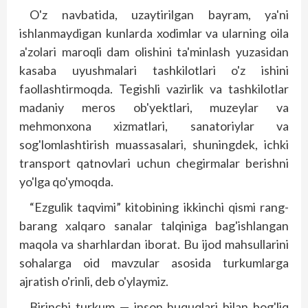
O'z navbatida, uzaytirilgan bayram, ya'ni
ishlanmaydigan kunlarda xodimlar va ularning oila
a'zolari maroqli dam olishini ta'minlash yuzasidan
kasaba uyushmalari tashkilotlari o'z ishini
faollashtirmoqda. Tegishli vazirlik va tashkilotlar
madaniy meros ob'yektlari, muzeylar va
mehmonxona xizmatlari, sanatoriylar va
sog'lomlashtirish muassasalari, shuningdek, ichki
transport qatnovlari uchun chegirmalar berishni
yo'lga qo'ymoqda.
“Ezgulik taqvimi” kitobining ikkinchi qismi rang-
barang xalqaro sanalar talqiniga bag'ishlangan
maqola va sharhlardan iborat. Bu ijod mahsullarini
sohalarga oid mavzular asosida turkumlarga
ajratish o'rinli, deb o'ylaymiz.
Birinchi turkum — inson huquqlari bilan bog'liq