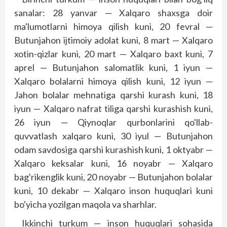
sanalar: 28 yanvar — Xalqaro shaxsga doir
ma'lumotlarni himoya qilish kuni, 20 fevral —
Butunjahon ijtimoiy adolat kuni, 8 mart — Xalqaro
xotin-qizlar kuni, 20 mart — Xalqaro baxt kuni, 7
aprel — Butunjahon salomatlik kuni, 1 iyun —
Xalqaro bolalarni himoya qilish kuni, 12 iyun —
Jahon bolalar mehnatiga qarshi kurash kuni, 18
iyun — Xalqaro nafrat tiliga qarshi kurashish kuni,
26 iyun — Qiynoqlar qurbonlarini qo'llab-
quvvatlash xalqaro kuni, 30 iyul — Butunjahon
odam savdosiga qarshi kurashish kuni, 1 oktyabr —
Xalqaro keksalar kuni, 16 noyabr — Xalqaro
bag'rikenglik kuni, 20 noyabr — Butunjahon bolalar
kuni, 10 dekabr — Xalqaro inson huquqlari kuni
bo'yicha yozilgan maqola va sharhlar.
Ikkinchi turkum — inson huquqlari sohasida