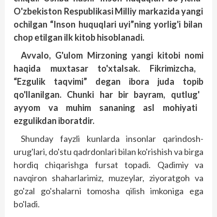
O'zbekiston
Respublikasi
Milliy
markazida
yangi
ochilgan
“Inson
huquqlari
uyi
”ning
yorlig'i
bilan
chop
etilgan
ilk
kitob
hisoblanadi
.
Avvalo
, G'ulom
Mirzoning
yangi
kitobi
nomi
haqida
muxtasar
to'xtalsak
. Fikrimizcha
,
“Ezgulik
taqvimi
” degan
ibora
juda
topib
qo'llanilgan
. Chunki
har
bir
bayram
, qutlug'
ayyom
va
muhim
sananing
asl
mohiyati
ezgulikdan
iboratdir
.
Shunday fayzli kunlarda insonlar qarindosh-
urug'lari, do'stu qadrdonlari bilan ko'rishish va birga
hordiq chiqarishga fursat topadi. Qadimiy va
navqiron shaharlarimiz, muzeylar, ziyoratgoh va
go'zal go'shalarni tomosha qilish imkoniga ega
bo'ladi.