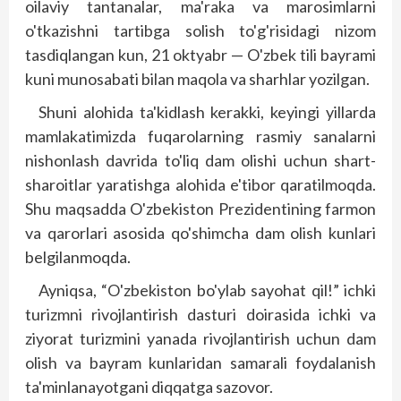
oilaviy tantanalar, ma'raka va marosimlarni
o'tkazishni tartibga solish to'g'risidagi nizom
tasdiqlangan kun, 21 oktyabr — O'zbek tili bayrami
kuni munosabati bilan maqola va sharhlar yozilgan.
Shuni alohida ta'kidlash kerakki, keyingi yillarda
mamlakatimizda fuqarolarning rasmiy sanalarni
nishonlash davrida to'liq dam olishi uchun shart-
sharoitlar yaratishga alohida e'tibor qaratilmoqda.
Shu maqsadda O'zbekiston Prezidentining farmon
va qarorlari asosida qo'shimcha dam olish kunlari
belgilanmoqda.
Ayniqsa, “O'zbekiston bo'ylab sayohat qil!” ichki
turizmni rivojlantirish dasturi doirasida ichki va
ziyorat turizmini yanada rivojlantirish uchun dam
olish va bayram kunlaridan samarali foydalanish
ta'minlanayotgani diqqatga sazovor.