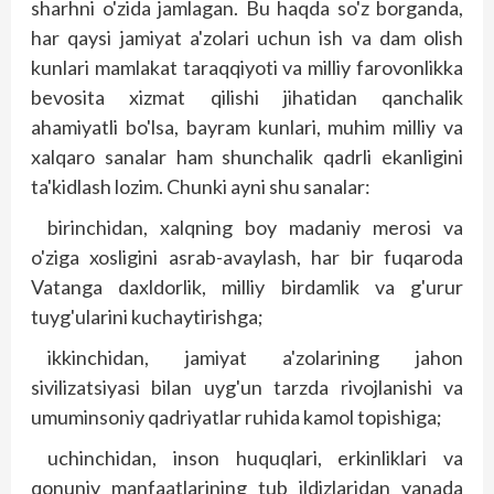
sharhni o'zida jamlagan. Bu haqda so'z borganda,
har qaysi jamiyat a'zolari uchun ish va dam olish
kunlari mamlakat taraqqiyoti va milliy farovonlikka
bevosita xizmat qilishi jihatidan qanchalik
ahamiyatli bo'lsa, bayram kunlari, muhim milliy va
xalqaro sanalar ham shunchalik qadrli ekanligini
ta'kidlash lozim. Chunki ayni shu sanalar:
birinchidan, xalqning boy madaniy merosi va
o'ziga xosligini asrab-avaylash, har bir fuqaroda
Vatanga daxldorlik, milliy birdamlik va g'urur
tuyg'ularini kuchaytirishga;
ikkinchidan, jamiyat a'zolarining jahon
sivilizatsiyasi bilan uyg'un tarzda rivojlanishi va
umuminsoniy qadriyatlar ruhida kamol topishiga;
uchinchidan, inson huquqlari, erkinliklari va
qonuniy manfaatlarining tub ildizlaridan yanada