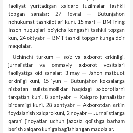
faoliyat yuritadigan xalqaro tuzilmalar tashkil
topgan sanalar: 27 fevral — Butunjahon
nohukumat tashkilotlari kuni, 15 mart — BMTning
Inson huquqlari bo'yicha kengashi tashkil topgan
kun, 24 oktyabr — BMT tashkil topgan kunga doir
maqolalar.
Uchinchi turkum — so'z va axborot erkinligi,
jurnalistlar va ommaviy axborot vositalari
faoliyatiga oid sanalar: 3 may — Jahon matbuot
erkinligi kuni, 15 iyun — Butunjahon keksalarga
nisbatan suiiste'molliklar haqidagi axborotlarni
tarqatish kuni, 8 sentyabr — Xalqaro jurnalistlar
birdamligi kuni, 28 sentyabr — Axborotdan erkin
foydalanish xalqaro kuni, 2 noyabr — Jurnalistlarga
qarshi jinoyatlar uchun jazosiz qolishga barham
berish xalqaro kuniga bag'ishlangan maqolalar.