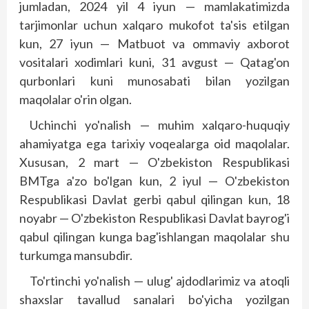
jumladan, 2024 yil 4 iyun — mamlakatimizda
tarjimonlar uchun xalqaro mukofot ta'sis etilgan
kun, 27 iyun — Matbuot va ommaviy axborot
vositalari xodimlari kuni, 31 avgust — Qatag'on
qurbonlari kuni munosabati bilan yozilgan
maqolalar o'rin olgan.
Uchinchi yo'nalish — muhim xalqaro-huquqiy
ahamiyatga ega tarixiy voqealarga oid maqolalar.
Xususan, 2 mart — O'zbekiston Respublikasi
BMTga a'zo bo'lgan kun, 2 iyul — O'zbekiston
Respublikasi Davlat gerbi qabul qilingan kun, 18
noyabr — O'zbekiston Respublikasi Davlat bayrog'i
qabul qilingan kunga bag'ishlangan maqolalar shu
turkumga mansubdir.
To'rtinchi yo'nalish — ulug' ajdodlarimiz va atoqli
shaxslar tavallud sanalari bo'yicha yozilgan