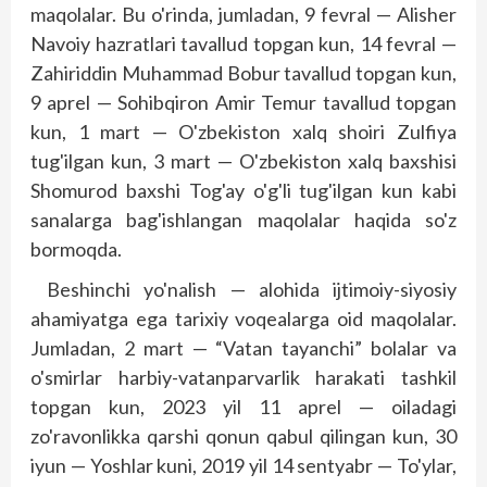
maqolalar. Bu o'rinda, jumladan, 9 fevral — Alisher
Navoiy hazratlari tavallud topgan kun, 14 fevral —
Zahiriddin Muhammad Bobur tavallud topgan kun,
9 aprel — Sohibqiron Amir Temur tavallud topgan
kun, 1 mart — O'zbekiston xalq shoiri Zulfiya
tug'ilgan kun, 3 mart — O'zbekiston xalq baxshisi
Shomurod baxshi Tog'ay o'g'li tug'ilgan kun kabi
sanalarga bag'ishlangan maqolalar haqida so'z
bormoqda.
Beshinchi yo'nalish — alohida ijtimoiy-siyosiy
ahamiyatga ega tarixiy voqealarga oid maqolalar.
Jumladan, 2 mart — “Vatan tayanchi” bolalar va
o'smirlar harbiy-vatanparvarlik harakati tashkil
topgan kun, 2023 yil 11 aprel — oiladagi
zo'ravonlikka qarshi qonun qabul qilingan kun, 30
iyun — Yoshlar kuni, 2019 yil 14 sentyabr — To'ylar,