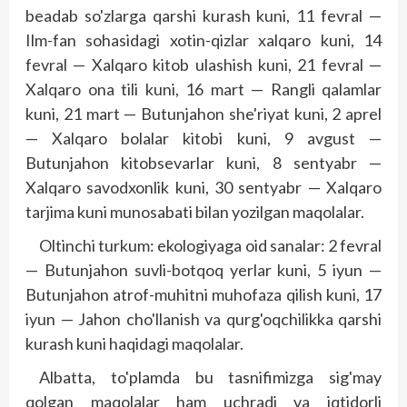
beadab so'zlarga qarshi kurash kuni, 11 fevral —
Ilm-fan sohasidagi xotin-qizlar xalqaro kuni, 14
fevral — Xalqaro kitob ulashish kuni, 21 fevral —
Xalqaro ona tili kuni, 16 mart — Rangli qalamlar
kuni, 21 mart — Butunjahon she'riyat kuni, 2 aprel
— Xalqaro bolalar kitobi kuni, 9 avgust —
Butunjahon kitobsevarlar kuni, 8 sentyabr —
Xalqaro savodxonlik kuni, 30 sentyabr — Xalqaro
tarjima kuni munosabati bilan yozilgan maqolalar.
Oltinchi turkum: ekologiyaga oid sanalar: 2 fevral
— Butunjahon suvli-botqoq yerlar kuni, 5 iyun —
Butunjahon atrof-muhitni muhofaza qilish kuni, 17
iyun — Jahon cho'llanish va qurg'oqchilikka qarshi
kurash kuni haqidagi maqolalar.
Albatta, to'plamda bu tasnifimizga sig'may
qolgan maqolalar ham uchradi va iqtidorli