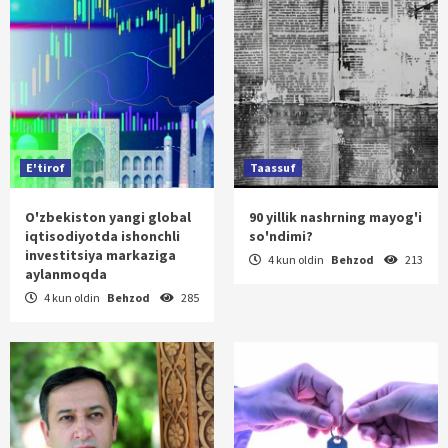
E'tirof
Taassuf
O'zbekiston yangi global
90 yillik nashrning mayog'i
iqtisodiyotda ishonchli
so'ndimi?
investitsiya markaziga
4 kun oldin
Behzod
213
aylanmoqda
4 kun oldin
Behzod
285