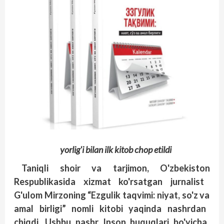
yorlig'i bilan ilk kitob chop etildi
Taniqli
shoir
va
tarjimon
, O'zbekiston
Respublikasida
xizmat
ko'rsatgan
jurnalist
G'ulom
Mirzoning
“Ezgulik
taqvimi
: niyat
, so'z
va
amal
birligi
” nomli
kitobi
yaqinda
nashrdan
chiqdi
. Ushbu
nashr
Inson
huquqlari
bo'yicha