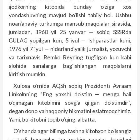
ijodkorning kitobida bunday o'ziga xos
yondashuvning mavjud bo'lishi tabiiy hol. Ushbu
noan'anaviy turkumga mansub maqolalar sirasida,
jumladan, 1960 yil 25 yanvar — sobiq SSSRda
GULAG yopilgan kun, 5 iyul — Ishparastlar kuni,
1976 yil 7 iyul — niderlandiyalik jurnalist, yozuvchi
va tarixnavis Remko Reyding tug'ilgan kun kabi
alohida sanalarga bag'ishlangan maqolalarni
kiritish mumkin.
Xulosa o'rnida AQSh sobiq Prezidenti Avraam
Linkolnning “Eng yaxshi do'stim — menga hali
o'qimagan kitobimni sovg'a qilgan do'stimdir”,
degan dono va haqqoniy hikmatini eslatmoqchimiz.
Ya'ni, bu kitobni topib o'qing, albatta.
O'shanda agar bilimga tashna kitobxon bo'lsangiz
— turli bayramlar va muhim sanalar haqidagi