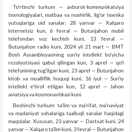
To'rtinchi turkum — axborot-kommunikatsiya
texnologiyalari, matbaa va noshirlik, ilg'or texnika
yutuqlariga oid sanalar: 28 yanvar — Xalqaro
internetsiz kun, 6 fevral — Butunjahon mobil
telefondan voz kechish kuni, 13 fevral —
Butunjahon radio kuni, 2024 yil 21 mart — BMT
Bosh Assambleyasining sun'iy intellekt bo'yicha
rezolyutsiyasi qabul qilingan kun, 3 aprel — qo'l
telefonining tug'ilgan kuni, 23 aprel — Butunjahon
kitob va mualliflik huquqi kuni, 16 iyul — Sun'iy
intellekt e'tirof etilgan kun, 12 aprel — Jahon
aviatsiya va kosmonavtikasi kuni.
Beshinchi turkum: ta'lim va ma'rifat, ma'naviyat
va madaniyat sohalariga taalluqli sanalar haqidagi
maqolalar. Xususan, 23 yanvar — Dastxat kuni, 24
yanvar — Xalqaro ta'lim kuni, 3 fevral — Butunjahon