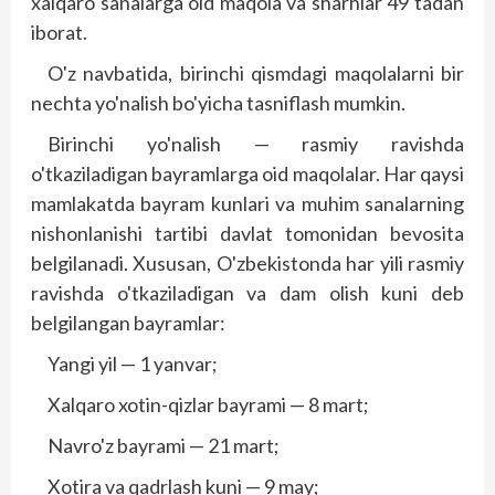
xalqaro sanalarga oid maqola va sharhlar 49 tadan
iborat.
O'z navbatida, birinchi qismdagi maqolalarni bir
nechta yo'nalish bo'yicha tasniflash mumkin.
Birinchi yo'nalish — rasmiy ravishda
o'tkaziladigan bayramlarga oid maqolalar. Har qaysi
mamlakatda bayram kunlari va muhim sanalarning
nishonlanishi tartibi davlat tomonidan bevosita
belgilanadi. Xususan, O'zbekistonda har yili rasmiy
ravishda o'tkaziladigan va dam olish kuni deb
belgilangan bayramlar:
Yangi yil — 1 yanvar;
Xalqaro xotin-qizlar bayrami — 8 mart;
Navro'z bayrami — 21 mart;
Xotira va qadrlash kuni — 9 may;