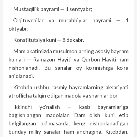
Mustaqillik bayrami — 1 sentyabr;
O'qituvchilar va murabbiylar bayrami — 1
oktyabr;
Konstitutsiya kuni — 8 dekabr.
Mamlakatimizda musulmonlarning asosiy bayram
kunlari — Ramazon Hayiti va Qurbon Hayiti ham
nishonlanadi. Bu sanalar oy ko'rinishiga ko'ra
aniqlanadi.
Kitobda ushbu rasmiy bayramlarning aksariyati
atroflicha talqin etilgan maqola va sharhlar bor.
Ikkinchi yo'nalish — kasb bayramlariga
bag'ishlangan maqolalar. Dam olish kuni etib
belgilangan bo'lmasa-da, keng nishonlanadigan
bunday milliy sanalar ham anchagina. Kitobdan,