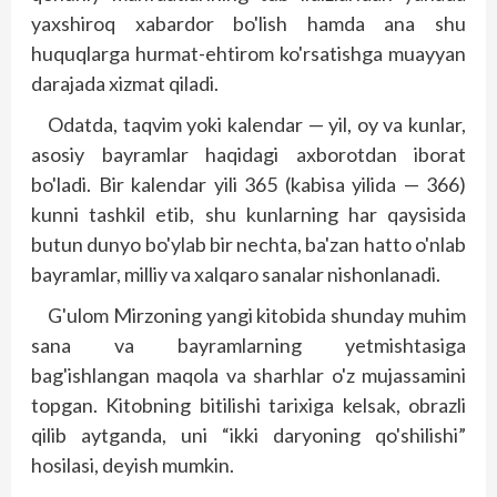
yaxshiroq xabardor bo'lish hamda ana shu
huquqlarga hurmat-ehtirom ko'rsatishga muayyan
darajada xizmat qiladi.
Odatda, taqvim yoki kalendar — yil, oy va kunlar,
asosiy bayramlar haqidagi axborotdan iborat
bo'ladi. Bir kalendar yili 365 (kabisa yilida — 366)
kunni tashkil etib, shu kunlarning har qaysisida
butun dunyo bo'ylab bir nechta, ba'zan hatto o'nlab
bayramlar, milliy va xalqaro sanalar nishonlanadi.
G'ulom Mirzoning yangi kitobida shunday muhim
sana va bayramlarning yetmishtasiga
bag'ishlangan maqola va sharhlar o'z mujassamini
topgan. Kitobning bitilishi tarixiga kelsak, obrazli
qilib aytganda, uni “ikki daryoning qo'shilishi”
hosilasi, deyish mumkin.