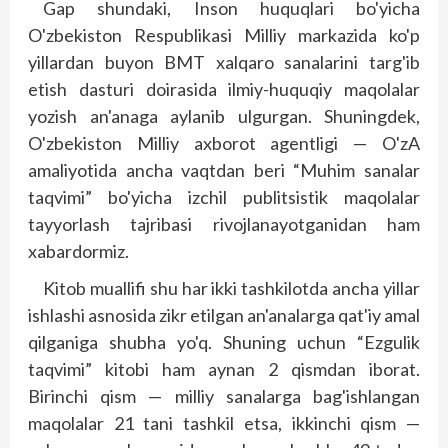
Gap shundaki, Inson huquqlari bo'yicha
O'zbekiston Respublikasi Milliy markazida ko'p
yillardan buyon BMT xalqaro sanalarini targ'ib
etish dasturi doirasida ilmiy-huquqiy maqolalar
yozish an'anaga aylanib ulgurgan. Shuningdek,
O'zbekiston Milliy axborot agentligi — O'zA
amaliyotida ancha vaqtdan beri “Muhim sanalar
taqvimi” bo'yicha izchil publitsistik maqolalar
tayyorlash tajribasi rivojlanayotganidan ham
xabardormiz.
Kitob muallifi shu har ikki tashkilotda ancha yillar
ishlashi asnosida zikr etilgan an'analarga qat'iy amal
qilganiga shubha yo'q. Shuning uchun “Ezgulik
taqvimi” kitobi ham aynan 2 qismdan iborat.
Birinchi qism — milliy sanalarga bag'ishlangan
maqolalar 21 tani tashkil etsa, ikkinchi qism —