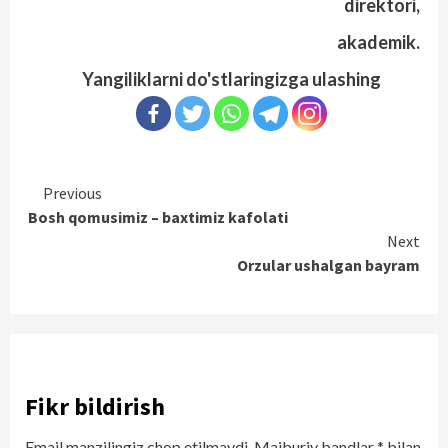
direktori,
akademik.
Yangiliklarni do'stlaringizga ulashing
Continue
Previous
Bosh qomusimiz – baxtimiz kafolati
Reading
Next
Orzular ushalgan bayram
Fikr bildirish
Email manzilingiz chop etilmaydi.
Majburiy bandlar
*
bilan