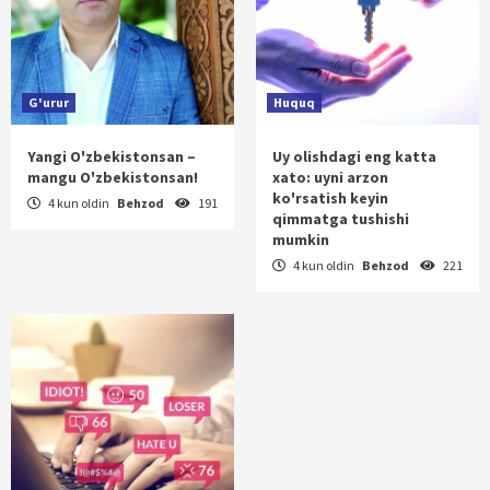
G'urur
Huquq
Yangi O'zbekistonsan –
Uy olishdagi eng katta
mangu O'zbekistonsan!
xato: uyni arzon
ko'rsatish keyin
4 kun oldin
Behzod
191
qimmatga tushishi
mumkin
4 kun oldin
Behzod
221