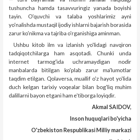
tushuncha hamda tasavvuringiz yanada boyishi
tayin. O'quvchi va talaba yoshlarimiz ayni
yo'nalishda mustaqil ijodiy ishlarni bajarish borasida
zarur ko'nikma va tajriba o'rganishiga aminman.
Ushbu kitob ilm va izlanish yo'lidagi navqiron
tadqiqotchilarga ham asqotadi. Chunki unda
internet tarmog'ida uchramaydigan nodir
manbalarda bitilgan ko'plab zarur ma'lumotlar
taqdim etilgan. Qolaversa, muallif o'z hayot yo'lida
duch kelgan tarixiy voqealar bilan bog'liq muhim
dalillarni bayon etgani ham e'tiborga loyiqdir.
Akmal SAIDOV,
Inson huquqlari bo'yicha
O'zbekiston Respublikasi Milliy markazi