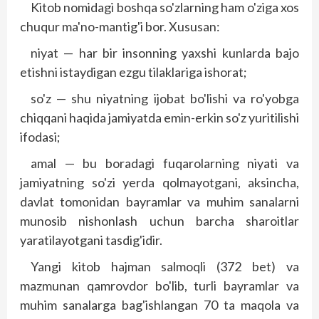
Kitob nomidagi boshqa so'zlarning ham o'ziga xos
chuqur ma'no-mantig'i bor. Xususan:
niyat — har bir insonning yaxshi kunlarda bajo
etishni istaydigan ezgu tilaklariga ishorat;
so'z — shu niyatning ijobat bo'lishi va ro'yobga
chiqqani haqida jamiyatda emin-erkin so'z yuritilishi
ifodasi;
amal — bu boradagi fuqarolarning niyati va
jamiyatning so'zi yerda qolmayotgani, aksincha,
davlat tomonidan bayramlar va muhim sanalarni
munosib nishonlash uchun barcha sharoitlar
yaratilayotgani tasdig'idir.
Yangi kitob hajman salmoqli (372 bet) va
mazmunan qamrovdor bo'lib, turli bayramlar va
muhim sanalarga bag'ishlangan 70 ta maqola va