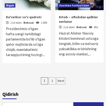
Nigoh
Uyushma faoliyatidan
Da'vatkor so'z qudrati
Kitob – oftobdan qalblar
nurlanar
2 yil oldin
Behzod
1 000
2 yil oldin
Behzod
851
Prezidentimiz o'tgan
Hazrat Alisher Navoiy
hafta yangi tarkibdagi
kitobni beminnat ustozga
parlamentda bo'lib o'tgan
tenglab, bilim va ma'naviy
qator majlislarda so'zga
yuksaklikka erishishning
chiqib, mamlakatimiz
eng asosiy manbai,…
taraqqiyotining hozirgi…
Maqolalar
1
2
Next
bo‘yicha
Qidirish
harakatlanish
Qidirshish: