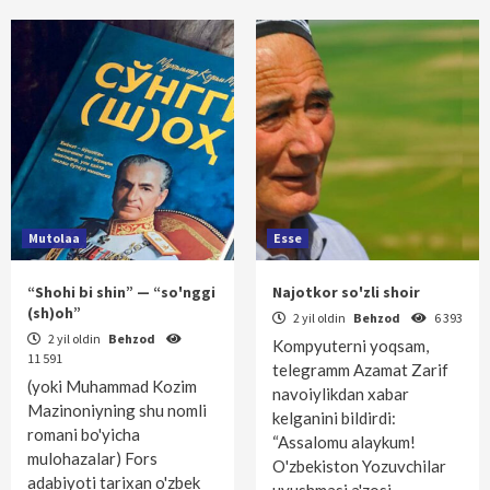
Mutolaa
Esse
“Shohi bi shin” — “so'nggi
Najotkor so'zli shoir
(sh)oh”
2 yil oldin
Behzod
6 393
2 yil oldin
Behzod
Kompyuterni yoqsam,
11 591
telegramm Azamat Zarif
(yoki Muhammad Kozim
navoiylikdan xabar
Mazinoniyning shu nomli
kelganini bildirdi:
romani bo'yicha
“Assalomu alaykum!
mulohazalar) Fors
O'zbekiston Yozuvchilar
adabiyoti tarixan o'zbek