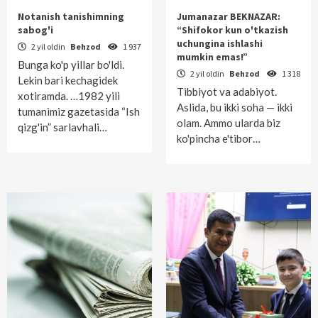
Notanish tanishimning
Jumanazar BEKNAZAR:
sabog'i
“Shifokor kun o'tkazish
uchungina ishlashi
2 yil oldin
Behzod
1 937
mumkin emas!”
Bunga ko'p yillar bo'ldi.
2 yil oldin
Behzod
1 318
Lekin bari kechagidek
Tibbiyot va adabiyot.
xotiramda. …1982 yili
Aslida, bu ikki soha — ikki
tumanimiz gazetasida “Ish
olam. Ammo ularda biz
qizg'in” sarlavhali…
ko'pincha e'tibor…