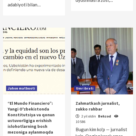
uyushmasi a'zosi,…
adabiyoti bilan…
Jahon matbuoti
Umr ibrati
“El Mundo Financiero”:
Zahmatkash jurnalist,
Yangi O'zbekistonda
zukko rahbar
Konstitutsiya va qonun
2 yil oldin
Behzod
ustuvorligiga erishish
10 586
islohotlarning bosh
Bugun kim ko'p — jurnalist
mezoniga aylanmoqda