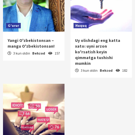
G'urur
Huquq
Yangi O'zbekistonsan –
Uy olishdagi eng katta
mangu O'zbekistonsan!
xato: uyni arzon
ko'rsatish keyin
3 kun oldin
Behzod
157
qimmatga tushishi
mumkin
3 kun oldin
Behzod
182