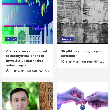
E'tirof
Taassuf
O'zbekiston yangi global
90 yillik nashrning mayog'i
iqtisodiyotda ishonchli
so'ndimi?
investitsiya markaziga
3 kun oldin
Behzod
171
aylanmoqda
3 kun oldin
Behzod
220