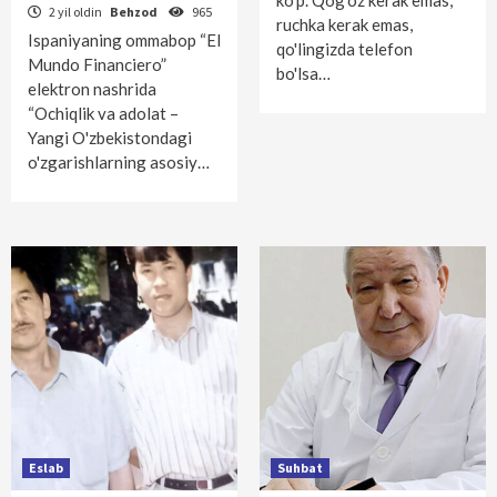
ko'p. Qog'oz kerak emas,
2 yil oldin
Behzod
965
ruchka kerak emas,
Ispaniyaning ommabop “El
qo'lingizda telefon
Mundo Financiero”
bo'lsa…
elektron nashrida
“Ochiqlik va adolat –
Yangi O'zbekistondagi
o'zgarishlarning asosiy…
Eslab
Suhbat