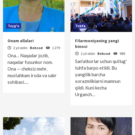
Tuyg'u
Tuhfa
Onam allalari
Filarmoniyaning yangi
binosi
2 yil oldin
Behzod
1 279
2 yil oldin
Behzod
989
Ona… Naqadar jozib,
San'atkorlar uchun qutlug'
naqadar fusunkor nom.
tuhfa barpo etildi. Bu
Ona — cheksiz mehr,
yangilik barcha
mustahkam iroda va sabr
xorazmliklarni mamnun
sohibasi….
qildi. Kuni kecha
Urganch…