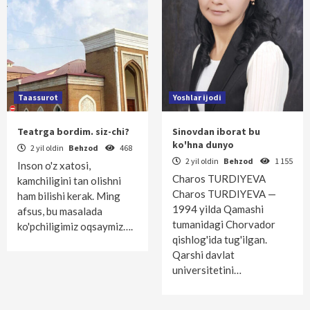
Taassurot
Yoshlar ijodi
Teatrga bordim. siz-chi?
Sinovdan iborat bu
ko'hna dunyo
2 yil oldin
Behzod
468
2 yil oldin
Behzod
1 155
Inson o'z xatosi,
Charos TURDIYEVA
kamchiligini tan olishni
Charos TURDIYEVA —
ham bilishi kerak. Ming
1994 yilda Qamashi
afsus, bu masalada
tumanidagi Chorvador
ko'pchiligimiz oqsaymiz….
qishlog'ida tug'ilgan.
Qarshi davlat
universitetini…