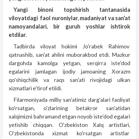
Yangi binoni topshirish tantanasida
viloyatdagi faol nuroniylar, madaniyat va san'at
namoyandalari, bir guruh yoshlar ishtirok
etdilar.
Tadbirda viloyat hokimi Jo'rabek Rahimov
qatnashib, san'at ahlini muborakbod etdi. Mazkur
dargohda kamolga yetgan, serqirra iste'dod
egalarini jamlagan ijodiy jamoaning Xorazm
qo'shiqchilik va raqs san'ati rivojidagi ulkan
xizmatlari e'tirof etildi.
Filarmoniyada milliy san'atimiz darg'alari faoliyat
ko'rsatgan, o'zlarining betakror san'atidan
xalqimizni bahramand etgan noyob iste'dod egalari
yetishib chiqqan. O'zbekiston Xalq artistlari,
O'zbekistonda xizmat ko'rsatgan artistlar