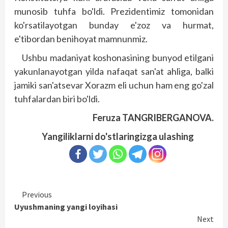
munosib tuhfa bo'ldi. Prezidentimiz tomonidan
ko'rsatilayotgan bunday e'zoz va hurmat,
e'tibordan benihoyat mamnunmiz.
Ushbu madaniyat koshonasining bunyod etilgani
yakunlanayotgan yilda nafaqat san'at ahliga, balki
jamiki san'atsevar Xorazm eli uchun ham eng go'zal
tuhfalardan biri bo'ldi.
Feruza TANGRIBERGANOVA.
Yangiliklarni do'stlaringizga ulashing
Continue
Previous
Uyushmaning yangi loyihasi
Reading
Next