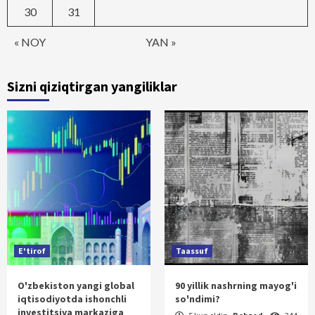
30
31
« NOY
YAN »
Sizni qiziqtirgan yangiliklar
E'tirof
Taassuf
O'zbekiston yangi global
90 yillik nashrning mayog'i
iqtisodiyotda ishonchli
so'ndimi?
investitsiya markaziga