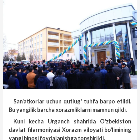
San'atkorlar uchun qutlug' tuhfa barpo etildi.
Bu yangilik barcha xorazmliklarni mamnun qildi.
Kuni kecha Urganch shahrida O'zbekiston
davlat filarmoniyasi Xorazm viloyati bo'limining
yangi binosi foydalanishga topshirildi.