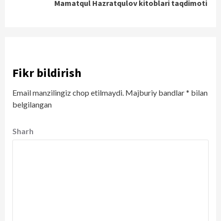
Mamatqul Hazratqulov kitoblari taqdimoti
Fikr bildirish
Email manzilingiz chop etilmaydi.
Majburiy bandlar
*
bilan
belgilangan
Sharh