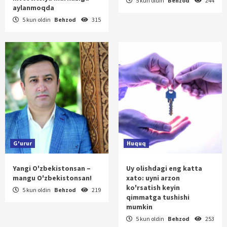
5 kun oldin
Behzod
244
aylanmoqda
5 kun oldin
Behzod
315
G'urur
Huquq
Yangi O'zbekistonsan –
Uy olishdagi eng katta
mangu O'zbekistonsan!
xato: uyni arzon
ko'rsatish keyin
5 kun oldin
Behzod
219
qimmatga tushishi
mumkin
5 kun oldin
Behzod
253