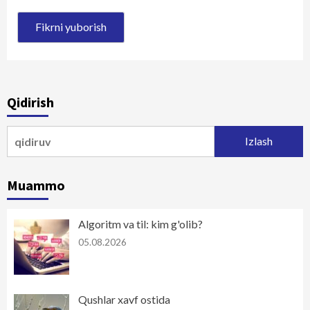
Qidirish
Qidirshish:
Muammo
Algoritm va til: kim g'olib?
05.08.2026
Qushlar xavf ostida