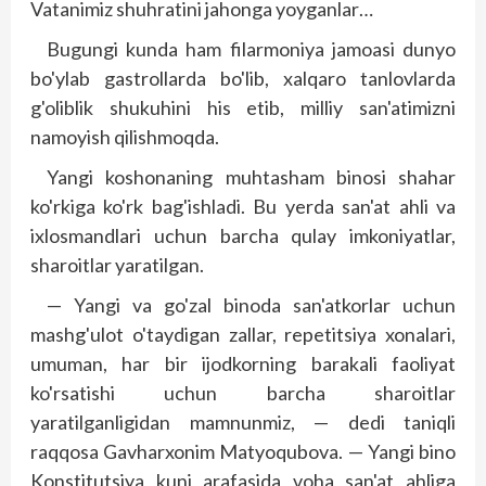
Vatanimiz shuhratini jahonga yoyganlar…
Bugungi kunda ham filarmoniya jamoasi dunyo
bo'ylab gastrollarda bo'lib, xalqaro tanlovlarda
g'oliblik shukuhini his etib, milliy san'atimizni
namoyish qilishmoqda.
Yangi koshonaning muhtasham binosi shahar
ko'rkiga ko'rk bag'ishladi. Bu yerda san'at ahli va
ixlosmandlari uchun barcha qulay imkoniyatlar,
sharoitlar yaratilgan.
— Yangi va go'zal binoda san'atkorlar uchun
mashg'ulot o'taydigan zallar, repetitsiya xonalari,
umuman, har bir ijodkorning barakali faoliyat
ko'rsatishi uchun barcha sharoitlar
yaratilganligidan mamnunmiz, — dedi taniqli
raqqosa Gavharxonim Matyoqubova. — Yangi bino
Konstitutsiya kuni arafasida voha san'at ahliga