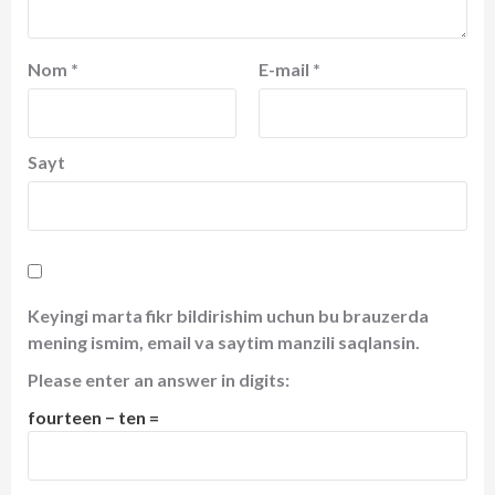
Nom
*
E-mail
*
Sayt
Keyingi marta fikr bildirishim uchun bu brauzerda
mening ismim, email va saytim manzili saqlansin.
Please enter an answer in digits:
fourteen − ten =