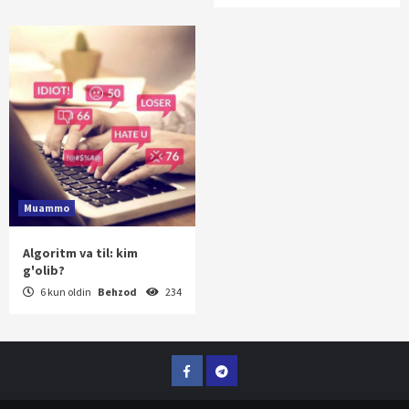
Muammo
Algoritm va til: kim
g'olib?
6 kun oldin
Behzod
234
Facebook
Telegram