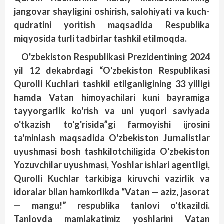
jangovar shayligini oshirish, salohiyati va kuch-
qudratini yoritish maqsadida Respublika
miqyosida turli tadbirlar tashkil etilmoqda.
O'zbekiston Respublikasi Prezidentining 2024
yil 12 dekabrdagi “O'zbekiston Respublikasi
Qurolli Kuchlari tashkil etilganligining 33 yilligi
hamda Vatan himoyachilari kuni bayramiga
tayyorgarlik ko'rish va uni yuqori saviyada
o'tkazish to'g'risida”gi farmoyishi ijrosini
ta'minlash maqsadida O'zbekiston Jurnalistlar
uyushmasi bosh tashkilotchiligida O'zbekiston
Yozuvchilar uyushmasi, Yoshlar ishlari agentligi,
Qurolli Kuchlar tarkibiga kiruvchi vazirlik va
idoralar bilan hamkorlikda “Vatan — aziz, jasorat
— mangu!” respublika tanlovi o'tkazildi.
Tanlovda mamlakatimiz yoshlarini Vatan