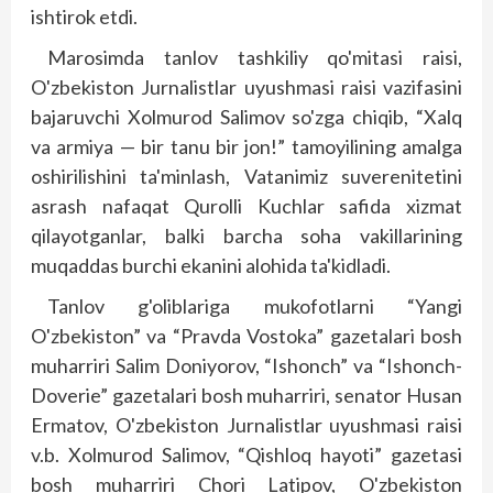
ishtirok etdi.
Marosimda tanlov tashkiliy qo'mitasi raisi,
O'zbekiston Jurnalistlar uyushmasi raisi vazifasini
bajaruvchi Xolmurod Salimov so'zga chiqib, “Xalq
va armiya — bir tanu bir jon!” tamoyilining amalga
oshirilishini ta'minlash, Vatanimiz suverenitetini
asrash nafaqat Qurolli Kuchlar safida xizmat
qilayotganlar, balki barcha soha vakillarining
muqaddas burchi ekanini alohida ta'kidladi.
Tanlov g'oliblariga mukofotlarni “Yangi
O'zbekiston” va “Pravda Vostoka” gazetalari bosh
muharriri Salim Doniyorov, “Ishonch” va “Ishonch-
Doverie” gazetalari bosh muharriri, senator Husan
Ermatov, O'zbekiston Jurnalistlar uyushmasi raisi
v.b. Xolmurod Salimov, “Qishloq hayoti” gazetasi
bosh muharriri Chori Latipov, O'zbekiston