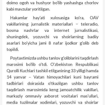
doimo ogoh va hushyor bo'lib yashashga chorlov
kabi mavzular yoritilgan.
Hakamlar hay'ati xulosasiga ko'ra, OAV
vakillarining jurnalistik materiallari − teleradio,
bosma nashrlar va internet jurnalistikasi,
shuningdek, yozuvchi va shoirlarning badiiy
asarlari bo'yicha jami 8 nafar ijodkor g'olib deb
topildi.
Poytaxtimizda ushbu tanlov g'oliblarini taqdirlash
marosimi bo'lib o'tdi. O'zbekiston Respublikasi
Qurolli Kuchlari tashkil etilganining 33 yilligi hamda
14 yanvar – Vatan himoyachilari kuni bayrami
tadbirlari doirasida o'tkazilgan ushbu tanlov
taqdirlash marosimida keng jamoatchilik vakillari,
markaziy ommaviy axborot vositalari mas'ullari,
media tuzilmalar xodimlari, yozuvchi va shoirlar