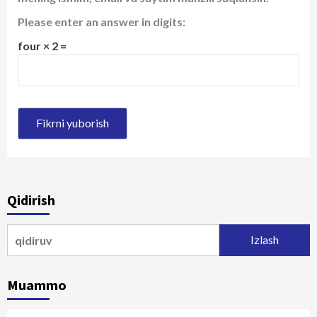
Please enter an answer in digits:
four × 2 =
Qidirish
Qidirshish:
Muammo