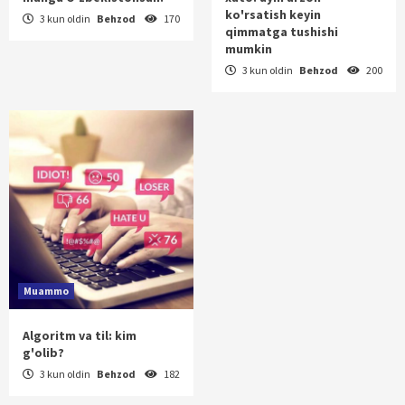
ko'rsatish keyin
3 kun oldin
Behzod
170
qimmatga tushishi
mumkin
3 kun oldin
Behzod
200
Muammo
Algoritm va til: kim
g'olib?
3 kun oldin
Behzod
182