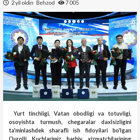
2 yil oldin
Behzod
7 005
Yurt tinchligi, Vatan obodligi va totuvligi,
osoyishta turmush, chegaralar daxlsizligini
ta'minlashdek sharafli ish fidoyilari bo'lgan
Qurolli Kuchlarimiz harbiy xizmatchilarining