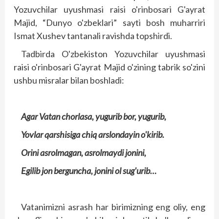
Yozuvchilar uyushmasi raisi o'rinbosari G'ayrat
Majid, “Dunyo o'zbeklari” sayti bosh muharriri
Ismat Xushev tantanali ravishda topshirdi.
Tadbirda O'zbekiston Yozuvchilar uyushmasi
raisi o'rinbosari G'ayrat Majid o'zining tabrik so'zini
ushbu misralar bilan boshladi:
Agar Vatan chorlasa, yugurib bor, yugurib,
Yovlar qarshisiga chiq arslondayin o'kirib.
Orini asrolmagan, asrolmaydi jonini,
Egilib jon berguncha, jonini ol sug'urib…
Vatanimizni asrash har birimizning eng oliy, eng