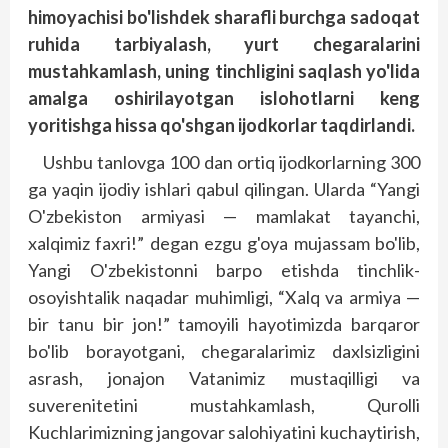
himoyachisi bo'lishdek sharafli burchga sadoqat
ruhida tarbiyalash, yurt chegaralarini
mustahkamlash, uning tinchligini saqlash yo'lida
amalga oshirilayotgan islohotlarni keng
yoritishga hissa qo'shgan ijodkorlar taqdirlandi.
Ushbu tanlovga 100 dan ortiq ijodkorlarning 300
ga yaqin ijodiy ishlari qabul qilingan. Ularda “Yangi
O'zbekiston armiyasi — mamlakat tayanchi,
xalqimiz faxri!” degan ezgu g'oya mujassam bo'lib,
Yangi O'zbekistonni barpo etishda tinchlik-
osoyishtalik naqadar muhimligi, “Xalq va armiya —
bir tanu bir jon!” tamoyili hayotimizda barqaror
bo'lib borayotgani, chegaralarimiz daxlsizligini
asrash, jonajon Vatanimiz mustaqilligi va
suverenitetini mustahkamlash, Qurolli
Kuchlarimizning jangovar salohiyatini kuchaytirish,