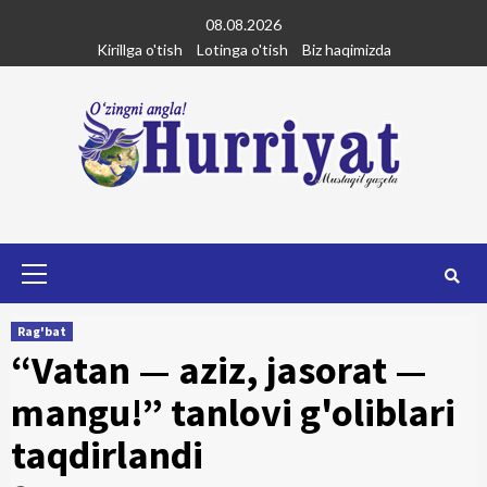
Skip
08.08.2026
to
Kirillga o'tish
Lotinga o'tish
Biz haqimizda
content
Primary
Menu
Rag'bat
“Vatan — aziz, jasorat —
mangu!” tanlovi g'oliblari
taqdirlandi