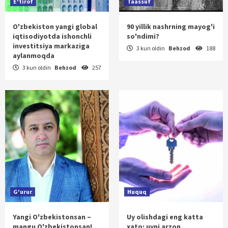
E'tirof
Taassuf
O'zbekiston yangi global
90 yillik nashrning mayog'i
iqtisodiyotda ishonchli
so'ndimi?
investitsiya markaziga
3 kun oldin
Behzod
188
aylanmoqda
3 kun oldin
Behzod
257
G'urur
Huquq
Yangi O'zbekistonsan –
Uy olishdagi eng katta
mangu O'zbekistonsan!
xato: uyni arzon