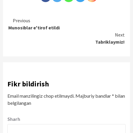
Continue
Previous
Munosiblar e'tirof etildi
Reading
Next
Tabriklaymiz!
Fikr bildirish
Email manzilingiz chop etilmaydi.
Majburiy bandlar
*
bilan
belgilangan
Sharh