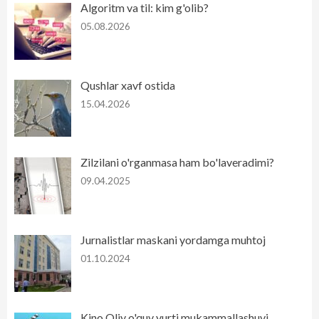
Algoritm va til: kim g'olib?
05.08.2026
Qushlar xavf ostida
15.04.2026
Zilzilani o'rganmasa ham bo'laveradimi?
09.04.2025
Jurnalistlar maskani yordamga muhtoj
01.10.2024
Kino Oliy o'quv yurti mukammallashuvi