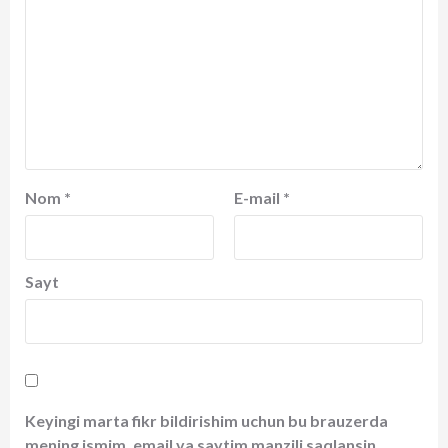
Nom
*
E-mail
*
Sayt
Keyingi marta fikr bildirishim uchun bu brauzerda
mening ismim, email va saytim manzili saqlansin.