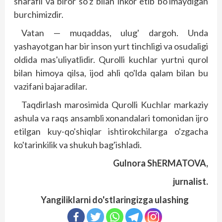
sharafli va biror so'z bilan inkor etib bo'lmaydigan
burchimizdir.
Vatan — muqaddas, ulug' dargoh. Unda
yashayotgan har bir inson yurt tinchligi va osudaligi
oldida mas'uliyatlidir. Qurolli kuchlar yurtni qurol
bilan himoya qilsa, ijod ahli qo'lda qalam bilan bu
vazifani bajaradilar.
Taqdirlash marosimida Qurolli Kuchlar markaziy
ashula va raqs ansambli xonandalari tomonidan ijro
etilgan kuy-qo'shiqlar ishtirokchilarga o'zgacha
ko'tarinkilik va shukuh bag'ishladi.
Gulnora ShERMATOVA,
jurnalist.
Yangiliklarni do'stlaringizga ulashing