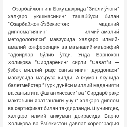
Озарбайжоннинг Боку шаҳрида “Зиёли ўчоғи”
халқаро уюшмасининг ташаббуси билан
“Озарбайжон-Ўзбекистон: маданий
дипломатиянинг илмий-амалий
методологияси” мавзусида халқаро илмий-
амалий конференция ва маънавий-маърифий
тадбирлар бўлиб ўтди. Унда Барнохон
Холиқова “Сирдарёнинг сирли “Сават”и —
ўзбек миллий рақс санъатининг дурдонаси”
мавзусида маъруза қилди. Анжуман якунида
балетмейстер “Турк дунёси миллий маданияти
ва санъатига қўшган ҳиссаси” ва “Сирдарё рақс
мактабини яратганлиги учун” халқаро диплом
ва сертификат билан тақдирланди. Шунингдек,
халқаро илмий анжуман доирасида Барно
Холиқова ва Ўзбекистон давлат хореография