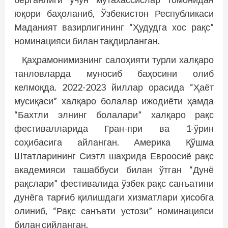
юқори баҳоланиб, Ўзбекистон Республикаси
Маданият вазирлигининг “Ҳудудга хос рақс”
номинацияси билан тақдирланган.
Қаҳрамонимизнинг салоҳияти турли халқаро
танловларда муносиб баҳосини олиб
келмоқда. 2022-2023 йиллар орасида “Ҳаёт
мусиқаси” халқаро болалар ижодиёти ҳамда
“Бахтли элнинг болалари” халқаро рақс
фестивалларида Гран-при ва 1-ўрин
соҳибасига айланган. Америка Қўшма
Штатларининг Сиэтл шаҳрида Евроосиё рақс
академияси ташаббуси билан ўтган “Дунё
рақслари” фестивалида ўзбек рақс санъатини
дунёга тарғиб қилишдаги хизматлари ҳисобга
олиниб, “Рақс санъати устози” номинацияси
билан сийланган.