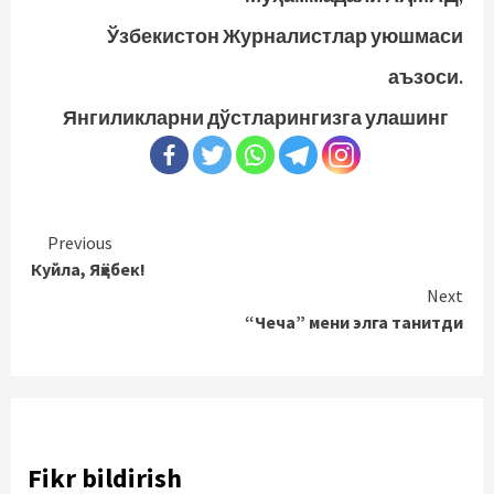
Ўзбекистон Журналистлар уюшмаси
аъзоси.
Янгиликларни дўстларингизга улашинг
Continue
Previous
Куйла, Яҳёбек!
Reading
Next
“Чеча” мени элга танитди
Fikr bildirish