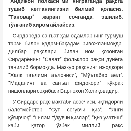
“Андижон полкаси”ми янграганда рақсга
тушиб кетганингизни билмай қоласиз.
“Тановар” жаранг сочганда, эшилиб,
тўлғаниб хиром айлайсиз.
Сирдарёда санъат ҳам одамларнинг турмуш
тарзи билан қадам-бақадам ривожланмоқда.
Дилбар рақслари билан ном қозонган
Сирдарёнинг “Сават” фольклор рақси дунёга
танилиб бормоқда. Мазкур рақснинг ижодкори
“Халқ таълими аълочиси”, “Мўътабар аёл”,
“Маданият ва санъат фидокори” кўкрак
нишонлари соҳибаси Барнохон Холиқовадир.
У Сирдарё рақс мактаби асосчиси, иқтидорли
балетмейстер “Сут соғувчи қиз”, “Янги
қўғирчоқ”, “Гилам тўқувчи қизлар”, “Қиз узатиш”
каби қатор ўзбек миллий рақс