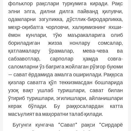
фольклор рақслари туркумига киради. Рақс
элни элга, дилни дилга пайванд қилувчи,
одамларни эзгуликка, дўстлик-биродарликка,
меҳр-оқибатга чорловчи, халқимизнинг яхши-
ёмон кунлари, тўю маъракаларига олиб
бориладиган жизза нонлару сомсалар,
қатламалару ўрамалар, мева-чева ва
сабзавотлар, сарполар ҳамда совға-
саломларни ўз бағрига жойлаган рўзғор буюми
— сават ёрдамида амалга оширилади. Раққоса
қизлар саватга қўл теккизмасдан бошларида
узоқ вақт ушлаб туришлари, сават билан
ўтириб туришлари, эгилишлари, айланишлари
керак бўлади. Бу раққосалардан катта
масъулият ва маҳоратни талаб қилади.
Бугунги кунгача “Сават” рақси “Сирдарё