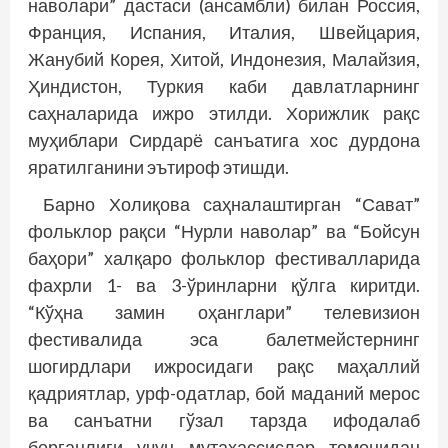
наволари” дастаси (ансамбли) билан Россия,
Франция, Испания, Италия, Швейцария,
Жанубий Корея, Хитой, Индонезия, Малайзия,
Ҳиндистон, Туркия каби давлатларнинг
саҳналарида ижро этилди. Хорижлик рақс
муҳиблари Сирдарё санъатига хос дурдона
яратилганини эътироф этишди.
Барно Холиқова саҳналаштирган “Сават”
фольклор рақси “Нурли наволар” ва “Бойсун
баҳори” халқаро фольклор фестивалларида
фахрли 1- ва 3-ўринларни қўлга киритди.
“Кўҳна замин оҳанглари” телевизион
фестивалида эса балетмейстернинг
шогирдлари ижросидаги рақс маҳаллий
қадриятлар, урф-одатлар, бой маданий мерос
ва санъатни гўзал тарзда ифодалаб
берганлиги учун мутахассислар томонидан