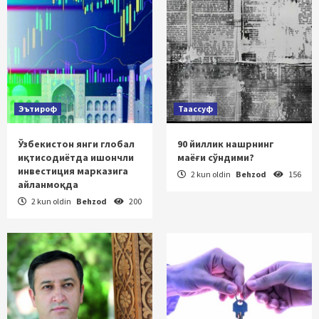
Эътироф
Таассуф
Ўзбекистон янги глобал
90 йиллик нашрнинг
иқтисодиётда ишончли
маёғи сўндими?
инвестиция марказига
2 kun oldin
Behzod
156
айланмоқда
2 kun oldin
Behzod
200