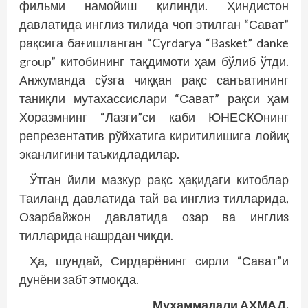
фильми намойиш қилинди. Ҳиндистон
давлатида инглиз тилида чоп этилган “Сават”
рақсига бағишланган “Cyrdarya “Basket” danke
group” китобининг тақдимоти ҳам бўлиб ўтди.
Анжуманда сўзга чиққан рақс санъатининг
таниқли мутахассислари “Сават” рақси ҳам
Хоразмнинг “Лазги”си каби ЮНЕСКОнинг
репрезентатив рўйхатига киритилишига лойиқ
эканлигини таъкидладилар.
Ўтган йили мазкур рақс ҳақидаги китоблар
Таиланд давлатида тай ва инглиз тилларида,
Озарбайжон давлатида озар ва инглиз
тилларида нашрдан чиқди.
Ҳа, шундай, Сирдарёнинг сирли “Сават”и
дунёни забт этмоқда.
Муҳаммадали АҲМАД,