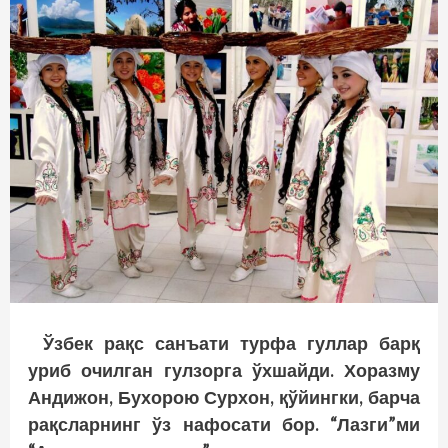
Ўзбек рақс санъати турфа гуллар барқ
уриб очилган гулзорга ўхшайди. Хоразму
Андижон, Бухорою Сурхон, қўйингки, барча
рақсларнинг ўз нафосати бор. “Лазги”ми