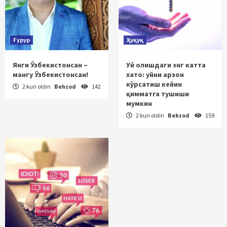
Ғурур
Ҳуқуқ
Янги Ўзбекистонсан –
Уй олишдаги энг катта
мангу Ўзбекистонсан!
хато: уйни арзон
кўрсатиш кейин
2 kun oldin
Behzod
142
қимматга тушиши
мумкин
2 kun oldin
Behzod
159