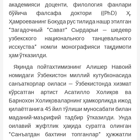
академияси доценти, филология фанлари
бўйича фалсафа доктори ((PhD) Ҳ.
Ҳамроеванинг Бокуда рус тилида нашр этилган
“Загадочный “Сават” Сырдарьи — шедевр
узбекского национального танцевального
исскуства” номли монографияси тақдимоти
ҳам ўтказилди.
Яқинда пойтахтимизнинг Алишер Навоий
номидаги Ўзбекистон миллий кутубхонасида
санъаткорлар оиласи — Ўзбекистонда хизмат
кўрсатган артист Асатилло Холиқов ва
Барнохон Холиқоваларнинг ҳамкорликда ижод
қилаётганига 45 йил тўлиши муносабати билан
маданий-маърифий тадбир ўтказилди. Унда
оилавий жуфтлик ҳақида суратга олинган
“Санъатдан бахтини топганлар” ҳужжатли