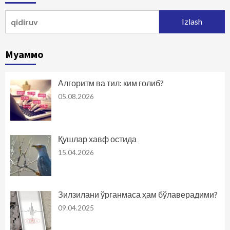
Qidirshish:
Муаммо
Алгоритм ва тил: ким ғолиб?
05.08.2026
Қушлар хавф остида
15.04.2026
Зилзилани ўрганмаса ҳам бўлаверадими?
09.04.2025