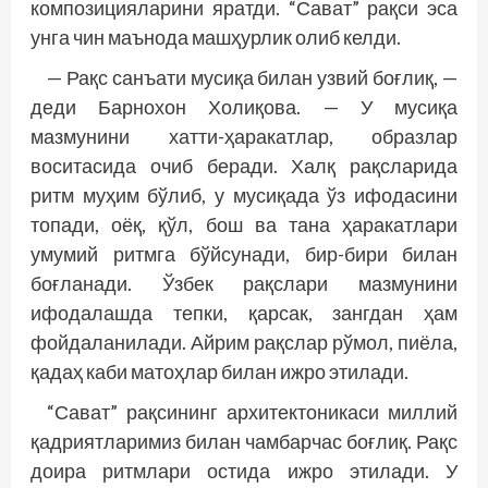
композицияларини яратди. “Сават” рақси эса
унга чин маънода машҳурлик олиб келди.
— Рақс санъати мусиқа билан узвий боғлиқ, —
деди Барнохон Холиқова. — У мусиқа
мазмунини хатти-ҳаракатлар, образлар
воситасида очиб беради. Халқ рақсларида
ритм муҳим бўлиб, у мусиқада ўз ифодасини
топади, оёқ, қўл, бош ва тана ҳаракатлари
умумий ритмга бўйсунади, бир-бири билан
боғланади. Ўзбек рақслари мазмунини
ифодалашда тепки, қарсак, зангдан ҳам
фойдаланилади. Айрим рақслар рўмол, пиёла,
қадаҳ каби матоҳлар билан ижро этилади.
“Сават” рақсининг архитектоникаси миллий
қадриятларимиз билан чамбарчас боғлиқ. Рақс
доира ритмлари остида ижро этилади. У