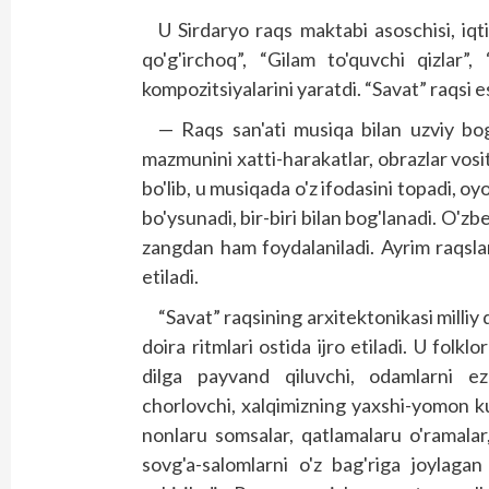
U Sirdaryo raqs maktabi asoschisi, iqt
qo'g'irchoq”, “Gilam to'quvchi qizlar”
kompozitsiyalarini yaratdi. “Savat” raqsi 
— Raqs san'ati musiqa bilan uzviy bo
mazmunini xatti-harakatlar, obrazlar vosi
bo'lib, u musiqada o'z ifodasini topadi, o
bo'ysunadi, bir-biri bilan bog'lanadi. O'z
zangdan ham foydalaniladi. Ayrim raqslar
etiladi.
“Savat” raqsining arxitektonikasi milliy
doira ritmlari ostida ijro etiladi. U folklo
dilga payvand qiluvchi, odamlarni ezgu
chorlovchi, xalqimizning yaxshi-yomon kun
nonlaru somsalar, qatlamalaru o'ramala
sovg'a-salomlarni o'z bag'riga joylag