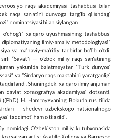
evroosiyo raqs akademiyasi tashabbusi bilan
bek raqs san'atini dunyoga targ'ib qilishdagi
tozi” nominatsiyasi bilan siylangan.
 o'chog'i” xalqaro uyushmasining tashabbusi
 diplomatiyaning ilmiy-amaliy metodologiyasi”
ya va ma'naviy-ma'rifiy tadbirlar bo'lib o'tdi.
rli “Savat”i — o'zbek milliy raqs san'atining
njuman yakunida baletmeyster “Turk dunyosi
issasi” va “Sirdaryo raqs maktabini yaratganligi
 taqdirlandi. Shuningdek, xalqaro ilmiy anjuman
n davlat xoreografiya akademiyasi dotsenti,
tori ((PhD) H. Hamroyevaning Bokuda rus tilida
ыrdari — shedevr uzbekskogo natsionalnogo
si taqdimoti ham o'tkazildi.
iy nomidagi O'zbekiston milliy kutubxonasida
t ko'rsatgan artist Asatillo Xoliqov va Barnoxon