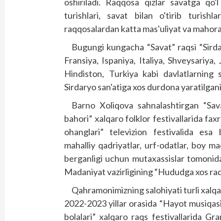
oshiriladi. Raqqosa qizlar savatga qo
turishlari, savat bilan o'tirib turishla
raqqosalardan katta mas'uliyat va mahoratn
Bugungi kungacha “Savat” raqsi “Sirdar
Fransiya, Ispaniya, Italiya, Shveysariya
Hindiston, Turkiya kabi davlatlarning sa
Sirdaryo san'atiga xos durdona yaratilganin
Barno Xoliqova sahnalashtirgan “Sava
bahori” xalqaro folklor festivallarida faxrl
ohanglari” televizion festivalida esa 
mahalliy qadriyatlar, urf-odatlar, boy m
berganligi uchun mutaxassislar tomonid
Madaniyat vazirligining “Hududga xos raq
Qahramonimizning salohiyati turli xalq
2022-2023 yillar orasida “Hayot musiqasi”
bolalari” xalqaro raqs festivallarida Gr