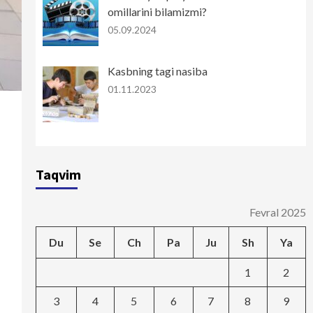
omillarini bilamizmi?
05.09.2024
Kasbning tagi nasiba
01.11.2023
Taqvim
Fevral 2025
Du
Se
Ch
Pa
Ju
Sh
Ya
1
2
3
4
5
6
7
8
9