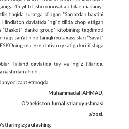
aniga 45 yil to'lishi munosabati bilan madaniy-
uftlik haqida suratga olingan “San'atdan baxtini
. Hindiston davlatida ingliz tilida chop etilgan
a “Basket” danke group” kitobining taqdimoti
 raqs san'atining taniqli mutaxassislari “Savat”
SKOning reprezentativ ro'yxatiga kiritilishiga
lar Tailand davlatida tay va ingliz tillarida,
da nashrdan chiqdi.
i dunyoni zabt etmoqda.
Muhammadali AHMAD,
O'zbekiston Jurnalistlar uyushmasi
a'zosi.
o'stlaringizga ulashing