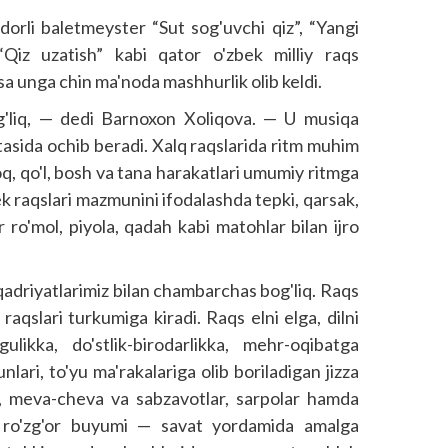
idorli baletmeyster “Sut sog'uvchi qiz”, “Yangi
, “Qiz uzatish” kabi qator o'zbek milliy raqs
esa unga chin ma'noda mashhurlik olib keldi.
g'liq, — dedi Barnoxon Xoliqova. — U musiqa
tasida ochib beradi. Xalq raqslarida ritm muhim
yoq, qo'l, bosh va tana harakatlari umumiy ritmga
bek raqslari mazmunini ifodalashda tepki, qarsak,
 ro'mol, piyola, qadah kabi matohlar bilan ijro
 qadriyatlarimiz bilan chambarchas bog'liq. Raqs
r raqslari turkumiga kiradi. Raqs elni elga, dilni
likka, do'stlik-birodarlikka, mehr-oqibatga
lari, to'yu ma'rakalariga olib boriladigan jizza
r, meva-cheva va sabzavotlar, sarpolar hamda
an ro'zg'or buyumi — savat yordamida amalga