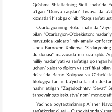
Qo'shma Shtatlarining Sietl shahrida Y
o'tgan “Dunyo raqslari” festivalida o'z
xizmatlari hisobga olinib, “Raqs san'ati us
Ozarbayjonning Boku shahrida “Ziyoli
bilan “Ozarbayjon-O'zbekiston: madaniy
mavzusida xalqaro ilmiy-amaliy konferensi
Unda Barnoxon Xoliqova “Sirdaryoning si
durdonasi” mavzusida ma'ruza qildi. A
milliy madaniyati va san'atiga qo'shgan h
uchun” xalqaro diplom va sertifikat bilan
doirasida Barno Xoliqova va O'zbekisto
filologiya fanlari bo'yicha falsafa dok
nashr etilgan “Zagadochnыy “Savat” S
tansevalnogo isskustva” nomli monografiya
Yaqinda poytaxtimizning Alisher Navo
san'atkorlar oilasi — O'zbekistonda xizma