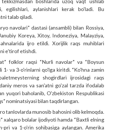
'l tekkizmasdan boshlarida uzoq vaqt ushlab
ri, egilishlari, aylanishlari kerak bo'ladi. Bu
i talab qiladi.
yo navolari” dastasi (ansambli) bilan Rossiya,
, Janubiy Koreya, Xitoy, Indoneziya, Malayziya,
hnalarida ijro etildi. Xorijlik raqs muhiblari
i e'tirof etishdi.
t” folklor raqsi “Nurli navolar” va “Boysun
i 1- va 3-o'rinlarni qo'lga kiritdi. “Ko'hna zamin
baletmeysterning shogirdlari ijrosidagi raqs
adaniy meros va san'atni go'zal tarzda ifodalab
an yuqori baholanib, O'zbekiston Respublikasi
s” nominatsiyasi bilan taqdirlangan.
aro tanlovlarda munosib bahosini olib kelmoqda.
 xalqaro bolalar ijodiyoti hamda “Baxtli elning
an-pri va 1-o'rin sohibasiga aylangan. Amerika