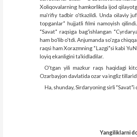
Xoliqovalarning hamkorlikda ijod qilayotg
ma'rifiy tadbir o'tkazildi. Unda oilaviy j
topganlar” hujjatli filmi namoyish qilindi
“Savat” raqsiga bag'ishlangan “Cyrdary
ham bo'lib o'tdi. Anjumanda so'zga chiqqan
raqsi ham Xorazmning “Lazgi”si kabi YuNE
loyiq ekanligini ta'kidladilar.
O'tgan yili mazkur raqs haqidagi kitob
Ozarbayjon davlatida ozar va ingliz tillari
Ha, shunday, Sirdaryoning sirli “Savat”
Yangiliklarni d