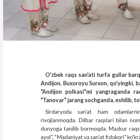
O'zbek raqs san'ati turfa gullar bar
Andijon, Buxoroyu Surxon, qo'yingki, b
“Andijon polkasi”mi yangraganda raq
“Tanovar” jarang sochganda, eshilib, to'
Sirdaryoda san'at ham odamlarn
rivojlanmoqda. Dilbar raqslari bilan no
dunyoga tanilib bormoqda. Mazkur raqsnin
ayol”, “Madaniyat va san'at fidokori” ko'k