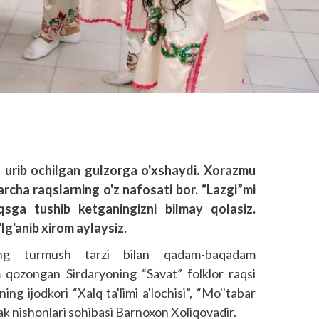
q urib ochilgan gulzorga o'xshaydi. Xorazmu
archa raqslarning o'z nafosati bor. “Lazgi”mi
sga tushib ketganingizni bilmay qolasiz.
lg'anib xirom aylaysiz.
ing turmush tarzi bilan qadam-baqadam
m qozongan Sirdaryoning “Savat” folklor raqsi
g ijodkori “Xalq ta'limi a'lochisi”, “Mo''tabar
rak nishonlari sohibasi Barnoxon Xoliqovadir.