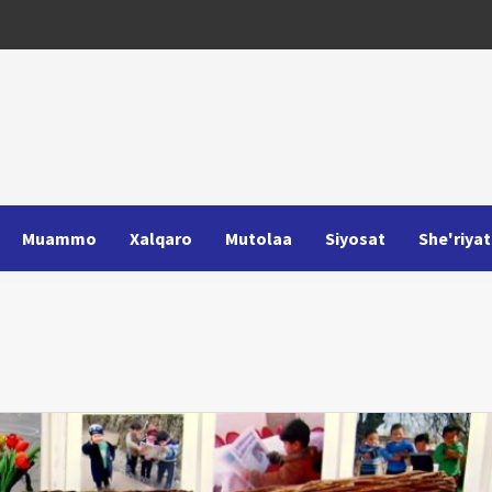
Muammo
Xalqaro
Mutolaa
Siyosat
She'riyat