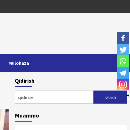
Mulohaza
Qidirish
Qidirshish:
Muammo