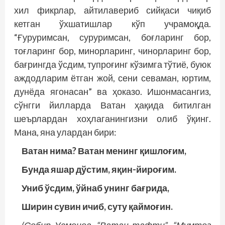
хил фикрлар, айтилавериб сийқаси чиқиб
кетган ўхшатишлар кўп учрамоқда.
“Ғуруримсан, суруримсан, боғларинг бор,
тоғларинг бор, минорларинг, чинорларинг бор,
бағрингда ўсдим, тупроғинг кўзимга тўтиё, буюк
аждодларим ётган жой, сени севаман, юртим,
дунёда ягонасан” ва ҳоказо. Ишонмасангиз,
сўнгги йилларда Ватан ҳақида битилган
шеърлардан хоҳлаганингизни олиб ўқинг.
Мана, яна улардан бири:
Ватан нима? Ватан менинг қишлоғим,
Бунда яшар дўстим, яқин-йироғим.
Униб ўсдим, ўйнаб унинг бағрида,
Ширин сувин ичиб, суту қаймоғин.