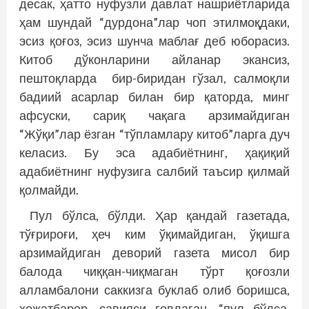
десак, ҳатто нуфузли давлат нашриётларида
ҳам шундай “дурдона”лар чоп этилмоқдаки,
эсиз қоғоз, эсиз шунча маблағ деб юборасиз.
Китоб дўконларини айланар экансиз,
пештоқларда бир-биридан гўзал, салмоқли
бадиий асарлар билан бир қаторда, минг
афсуски, сариқ чақага арзимайдиган
“Жўқи”лар ёзган “тўпламлару китоб”ларга дуч
келасиз. Бу эса адабиётнинг, ҳақиқий
адабиётнинг нуфузига салбий таъсир қилмай
қолмайди.
Пул бўлса, бўлди. Ҳар қандай газетада,
тўғрироғи, ҳеч ким ўқимайдиган, ўқишга
арзимайдиган деворий газета мисол бир
балода чиққан-чиқмаган тўрт қоғозли
алламбалони саккизга буклаб олиб боришса,
ҳожатбарор, савияси ғовлаган, “пул бўлса,