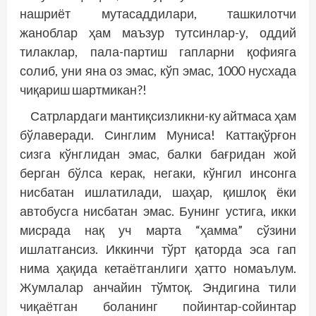
нашриёт мутасаддилари, ташкилотчи
жаноблар ҳам маъзур тутсинлар-у, оддий
тилаклар, пала-партиш гапларни қофияга
солиб, уни яна оз эмас, кўп эмас, 1000 нусхада
чиқариш шартмикан?!
Сатрлардаги мантиқсизликни-ку айтмаса ҳам
бўлаверади. Синглим Муниса! Каттақўрғон
сизга кўнглидан эмас, балки бағридан жой
берган бўлса керак, негаки, кўнгил инсонга
нисбатан ишлатилади, шаҳар, қишлоқ ёки
автобусга нисбатан эмас. Бунинг устига, икки
мисрада нақ уч марта “ҳамма” сўзини
ишлатгансиз. Иккинчи тўрт қаторда эса гап
нима ҳақида кетаётганлиги ҳатто номаълум.
Жумлалар анчайин тўмтоқ. Эндигина тили
чиқаётган боланинг пойинтар-сойинтар