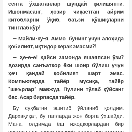
сенга ўхшаганлар шундай қилишяпти.
Ишонмасанг, ҳозир чиқаётган айрим
китобларни ўқиб, баъзи қўшиқларни
тинглаб кўр!
— Майли-ку-я. Аммо бунинг учун алоҳида
қобилият, иқтидор керак эмасми?!
— Ҳе-е-е! Қайси замонда яшаяпсан ўзи?
Ҳозирда санъаткор ёки шоир бўлиш учун
ҳеч қандай қобилият шарт эмас.
Компьютерда тай­ёр мусиқа, тайёр
“шеърлар” мавжуд. Пулини тўлаб қўйсанг
бас. Асар бирпасда тайёр.
Бу суҳбатни эшитиб ўйланиб қолдим.
Дарҳақиқат, бу гапларда жон борга ўхшайди.
Мана, олдимда ёш ижодкорлардан бир
нечтасининг турли нашриётларда чоп этилган