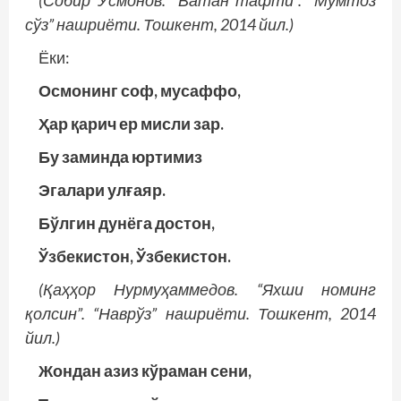
(Собир Усмонов. “Ватан тафти”. “Мумтоз
сўз” нашриёти. Тошкент, 2014 йил.)
Ёки:
Осмонинг соф, мусаффо,
Ҳар қарич ер мисли зар.
Бу заминда юртимиз
Эгалари улғаяр.
Бўлгин дунёга достон,
Ўзбекистон, Ўзбекистон.
(Қаҳҳор Нурмуҳаммедов. “Яхши номинг
қолсин”. “Наврўз” нашриёти. Тошкент, 2014
йил.)
Жондан азиз кўраман сени,