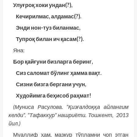
Улуғроқ хоки ундан(?),
Кечирилмас, алдамас(?).
Энди нон-туз биланмас,
Тупроқ билан ич қасам(?).
Яна:
Бор қайғуни бизларга беринг,
Сиз саломат бўлинг ҳамма вақт.
Сизни бизга бергани учун,
Худойимга беҳисоб раҳмат!
(Муниса Расулова. “Қизғалдоққа айлангим
келди”. “Тафаккур” нашриёти. Тошкент, 2013
йил.)
Муаллиф ҳам, мазкур тўпламни чоп этган