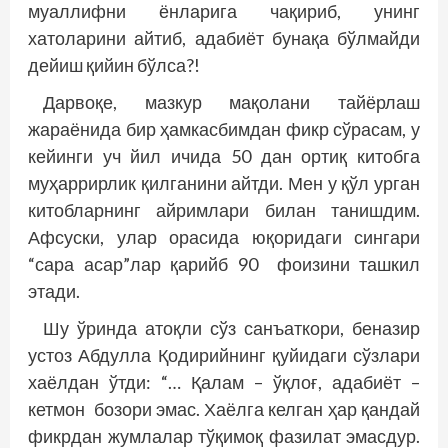
муаллифни ёнларига чақириб, унинг
хатоларини айтиб, адабиёт бунақа бўлмайди
дейиш қийин бўлса?!
Дарвоқе, мазкур мақолани тайёрлаш
жараёнида бир ҳамкасбимдан фикр сўрасам, у
кейинги уч йил ичида 50 дан ортиқ китобга
муҳаррирлик қилганини айтди. Мен у қўл урган
китобларнинг айримлари билан танишдим.
Афсуски, улар орасида юқоридаги сингари
“сара асар”лар қарийб 90 фоизини ташкил
этади.
Шу ўринда атоқли сўз санъаткори, беназир
устоз Абдулла Қодирийнинг қуйидаги сўзлари
хаёлдан ўтди: “… Қалам – ўқлоғ, адабиёт –
кетмон бозори эмас. Хаёлга келган ҳар қандай
фикрдан жумлалар тўқимоқ фазилат эмасдур.