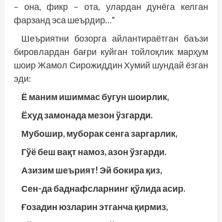
– она, фикр – ота, улардан дунёга келган
фарзанд эса шеърдир…”
Шеъриятни бозорга айлантираётган баъзи
бировлардан бағри куйган тойлоқлик марҳум
шоир Жамол Сирожиддин Хумий шундай ёзган
эди:
Ё маним ишиммас бугун шоирлик,
Ёхуд замонада мезон ўзгарди.
Мубошир, муборак сенга заргарлик,
Гўё беш вақт намоз, азон ўзгарди.
Азизим шеърият! Эй бокира қиз,
Сен-да баднафсларнинг қўлида асир.
Ғозадин юзларин этганча қирмиз,