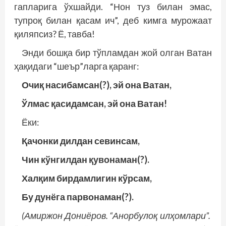
гапларига ўхшайди. “Нон туз билан эмас,
тупроқ билан қасам ич”, деб кимга мурожаат
қиляпсиз? Ё, тавба!
Энди бошқа бир тўпламдан жой олган Ватан
ҳақидаги “шеър”ларга қаранг:
Очиқ насибамсан(?), эй она Ватан,
Ўлмас қасидамсан, эй она Ватан!
Ёки:
Қачонки дилдан севинсам,
Чин кўнгилдан қувонаман(?).
Халқим бирдамлигин кўрсам,
Бу дунёга парвонаман(?).
(Амиржон Дониёров. “Анорбулоқ илҳомлари”.