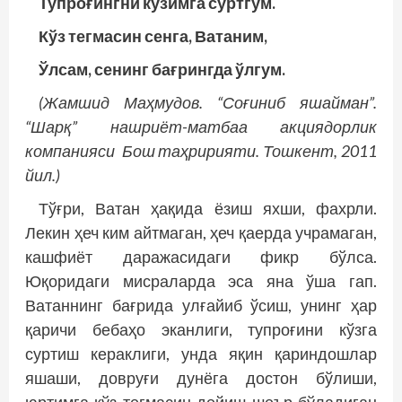
Тупроғингни кўзимга суртгум.
Кўз тегмасин сенга, Ватаним,
Ўлсам, сенинг бағрингда ўлгум.
(Жамшид Маҳмудов. “Соғиниб яшайман”.
“Шарқ” нашриёт-матбаа акциядорлик
компанияси Бош таҳририяти. Тошкент, 2011
йил.)
Тўғри, Ватан ҳақида ёзиш яхши, фахрли.
Лекин ҳеч ким айтмаган, ҳеч қаерда учрамаган,
кашфиёт даражасидаги фикр бўлса.
Юқоридаги мисраларда эса яна ўша гап.
Ватаннинг бағрида улғайиб ўсиш, унинг ҳар
қаричи бебаҳо эканлиги, тупроғини кўзга
суртиш кераклиги, унда яқин қариндошлар
яшаши, довруғи дунёга достон бўлиши,