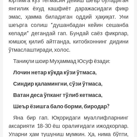
юртимга кўз тегмасин дейиш шеър бўладиган
янгилик ёхуд кашфиёт даражасидаги фикр
эмас, ҳамма биладиган оддий ҳақиқат. Уни
шеърга солиш “душанбадан кейин сешанба
келади” дегандай гап. Бундай саёз фикрлар,
юмшоқ қилиб айтганда, китобхоннинг дидини
ўтмаслаштиради, холос.
Таниқли шоир Муҳаммад Юсуф ёзади:
Лочин нетар кўкда кўзи ўтмаса,
Синдир қаламингни, сўзи ўтмаса,
Ватан деса ўпканг тўлиб кетмаса,
Шеър ёзишга бало борми, биродар?
Яна бир гап. Юқоридаги муаллифларнинг
аксарияти 18-30 ёш оралиғидаги ижодкорлар.
Уларни ҳам тушуниш мумкин. Ҳа, нима бўпти,