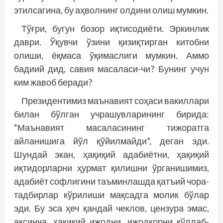
этилсагина, бу аҳволнинг олдини олиш мумкин.
Тўғри, бугун бозор иқтисодиёти. Эркинлик
даври. Ўқувчи ўзини қизиқтирган китобни
олиши, ёқмаса ўқимаслиги мумкин. Аммо
бадиий дид, савия масаласи-чи? Бунинг учун
ким жавоб беради?
Президентимиз маънавият соҳаси вакиллари
билан бўлган учрашувларининг бирида:
“Маънавият масаласининг тижоратга
айланишига йўл қўйилмайди”, деган эди.
Шундай экан, ҳақиқий адабиётни, ҳақиқий
иқтидорларни ҳурмат қилишни ўрганишимиз,
адабиёт софлигини таъминлашда қатъий чора-
тадбирлар кўрилиши мақсадга молик бўлар
эди. Бу эса ҳеч қандай чеклов, цензура эмас,
аксинча, ҳақиқий ижодни, ижодкорни қўллаб-