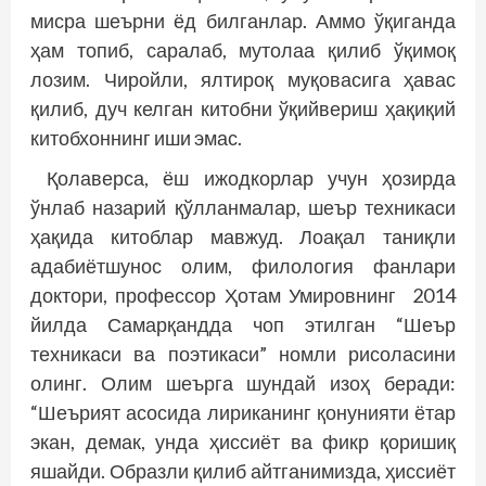
мисра шеърни ёд билганлар. Аммо ўқиганда
ҳам топиб, саралаб, мутолаа қилиб ўқимоқ
лозим. Чиройли, ялтироқ муқовасига ҳавас
қилиб, дуч келган китобни ўқийвериш ҳақиқий
китобхоннинг иши эмас.
Қолаверса, ёш ижодкорлар учун ҳозирда
ўнлаб назарий қўлланмалар, шеър техникаси
ҳақида китоблар мавжуд. Лоақал таниқли
адабиётшунос олим, филология фанлари
доктори, профессор Ҳотам Умировнинг 2014
йилда Самарқандда чоп этилган “Шеър
техникаси ва поэтикаси” номли рисоласини
олинг. Олим шеърга шундай изоҳ беради:
“Шеърият асосида лириканинг қонунияти ётар
экан, демак, унда ҳиссиёт ва фикр қоришиқ
яшайди. Образли қилиб айтганимизда, ҳиссиёт