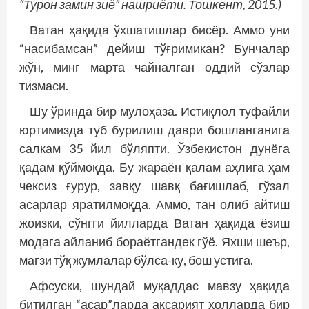
“Турон замин зиё” нашриёти. Тошкент, 2015.)
Ватан ҳақида ўхшатишлар бисёр. Аммо уни
“насибамсан” дейиш тўғримикан? Бунчалар
жўн, минг марта чайналган оддий сўзлар
тизмаси.
Шу ўринда бир мулоҳаза. Истиқлол туфайли
юртимизда туб бурилиш даври бошланганига
салкам 35 йил бўляпти. Ўзбекистон дунёга
қадам қўймоқда. Бу жараён қалам аҳлига ҳам
чексиз ғурур, завқу шавқ бағишлаб, гўзал
асарлар яратилмоқда. Аммо, тан олиб айтиш
жоизки, сўнгги йилларда Ватан ҳақида ёзиш
модага айланиб бораётгандек гўё. Яхши шеър,
мағзи тўқ жумлалар бўлса-ку, бош устига.
Афсуски, шундай муқаддас мавзу ҳақида
битилган “асар”ларда аксарият ҳолларда бир