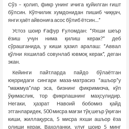
Сўз – қолип, фикр унинг ичига қуйилган ғишт
бўлсин. Кўпчилик хумдонидан пишиб чиққач,
янги ҳаёт айвониға асос бўлиб ётсин…”
Устоз шоир Ғафур Ғуломдан: “Яхши шеър
ёзиш учун нима қилиш керак?” деб
сўрашганида, у киши ҳазил аралаш: “Аввал
қўлни яхшилаб совунлаб ювмоқ керак”, деган
экан.
Кейинги пайтларда пайдо бўлаётган
юқоридаги сингари маза-матрасиз “ашъор”у
“мажмуа”лар эса, бизнинг фикримизча, кўп
ўқимаслик, тор фикрлашнинг маҳсулидир.
Негаки, ҳазрат Навоий бобомиз қайд
этганларидек, 500 мисра мағзи тўқ шеър ўқиган
киши, жиллақурса, 5 мисра яхши ашъор ёза
олиши керак. Ваҳоланки, улуғ шоир 5 минг