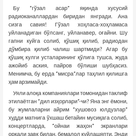
Бу “гўзал асар” яқинда хусусий
радиоканаллардан биридан янгради. Ана
сизга савия! Гўзал хоҳласа-хоҳламаса
уйланадиган бўлсанг, уйланавер, оғайни. Шу
гапни куйга солиб, қўшиқ қилиб, радиодан
дўмбира қилиб чалиш шартмиди? Агар бу
қўшиқ кулги усталарининг қўлига тушса, жуда
ажойиб аския, пайров бўлиши шубҳасиз.
Менимча, бу ерда “мисра”лар таҳлил қилишга
ҳам арзимайди.
Уяли алоқа компаниялари томонидан таклиф
этилаётган “дил изҳорлари”-чи? Яна энг ёмони,
бу жумлаларни айрим “хушовоз юлдузлар”
худди матнига ўхшаш бетайин мусиқага солиб,
концертларда, “ойнаи жаҳон” экранлари
орқали завқ билан, бемалол куйлашяпти. Энди