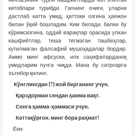
китоблари турибди. Гапнинг очиғи, уларни
дастлаб катта умид, ҳаттоки озгина ҳаяжон
билан ўқий бошладим. Ким билади, балки бу
кўримсизгина, оддий варақлар орасида улкан
кашфиётлар, теша тегмаган ташбеҳлар,
кутилмаган фалсафий мушоҳадалар бордир.
Аммо минг афсуски, илк саҳифаларданоқ
умидларим пучга чиқди. Мана бу сатрларга
эътибор қилинг.
Кўнглингдан (?) жой берганинг учун,
Қарздорман сендан ҳамма вақт.
Сенга ҳамма-ҳаммаси учун,
Каттақўрғон, минг бора раҳмат!
Ёки: