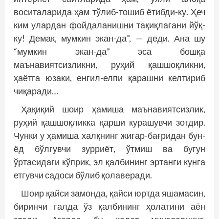
воситаларида ҳам тўлиб-тошиб ётибди-ку. Ҳеч
ким улардан фойдаланишни тақиқлагани йўқ-
ку! Демак, мумкин экан-да”, — деди. Ана шу
“мумкин экан-да” эса бошқа
маънавиятсизликни, руҳий қашшоқликни,
ҳаётга юзаки, енгил-елпи қарашни келтириб
чиқаради…
Ҳақиқий шоир ҳамиша маънавиятсизлик,
руҳий қашшоқликка қарши курашувчи зотдир.
Чунки у ҳамиша халқнинг жигар-бағридан бун­
ёд бўлгувчи зурриёт, ўтмиш ва бугун
ўртасидаги кўприк, эл қалбининг эртанги кунга
етгувчи садоси бўлиб қолаверади.
Шоир қайси замонда, қайси юртда яшамасин,
биринчи галда ўз қалбининг ҳолатини аён