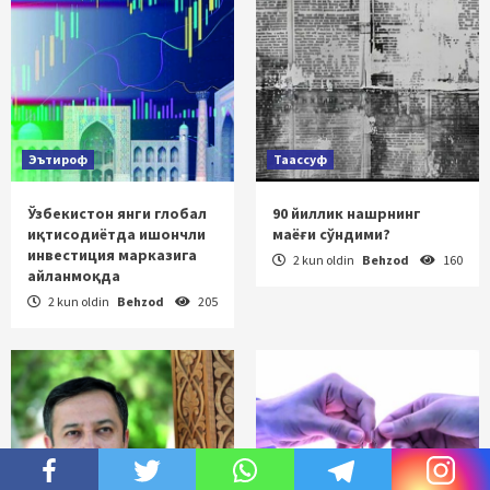
Эътироф
Таассуф
Ўзбекистон янги глобал
90 йиллик нашрнинг
иқтисодиётда ишончли
маёғи сўндими?
инвестиция марказига
2 kun oldin
Behzod
160
айланмоқда
2 kun oldin
Behzod
205