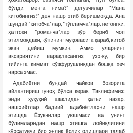
бўлди, менга нима?” дегувчилар “Мана
китобингиз!” дея нашр этиб беришмоқда. Ана
шундай “китобча”лар, “тўпламча”лар, нетонгки,
ҳаттоки “романча”лар зўр бериб чоп
этилмоқдаки, кўпининг муқовасига қараб, китоб
экан дейиш мумкин. Аммо уларнинг
аксариятини варақласангиз, узр-ку, бир
тийинга қиммат сўзфурушликдан бошқа ҳеч
нарса эмас.
Адабиётни бундай чайқов бозорига
айлантириш гуноҳ бўлса керак. Таклифимиз:
энди ҳуқуқий шаклидан қатъи назар,
нашриётлар бадиий адабиётларни нашр
этишда Ёзувчилар уюшмаси ва унинг
бўлимларидан нашр этишга лойиқлигини
кўрсатувчи бир энлик ёрлиқ олишлари талаб