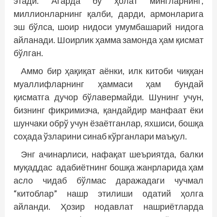
этади. Агарда бу ҳолат мингларнинг,
миллионларнинг қалби, дарди, армонларига
эш бўлса, шоир нидоси умумбашарий нидога
айланади. Шоирлик ҳамма замонда ҳам қисмат
бўлган.
Аммо бир ҳақиқат аёнки, илк китоби чиққан
муаллифларнинг ҳаммаси ҳам бундай
қисматга дучор бўлавермайди. Шунинг учун,
бизнинг фикримизча, қандайдир манфаат ёки
шунчаки обрў учун ёзаётганлар, яхшиси, бошқа
соҳада ўзларини синаб кўрганлари маъқул.
Энг ачинарлиси, нафақат шеъриятда, балки
муқаддас адабиётнинг бошқа жанрларида ҳам
асло чидаб бўлмас даражадаги чучмал
“китоблар” нашр этилиши одатий ҳолга
айланди. Ҳозир нодавлат нашриётларда