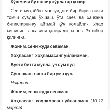
Қўшмачи бу ношир зўрлатар ҳозир.
Cевги-муҳаббат мавзуидаги бир-бирига икки
томчи сувдек ўхшаш, ўта саёз ва бачкана
битикларни-ку айтмай қўя қолайлик. Улар
кишининг энсасини қотиради, холос. Эътибор
қилинг-а:
Жоним, сени жуда севаман,
Хоҳласанг, хоҳламасанг уйланаман.
Буёғи битта мулла, уч сўм пул,
Сўнг аканг сенга бир умр қул.
Нақарот:
Жоним, сени жуда севаман,
Хоҳласанг, хоҳламасанг уйланаман.
(10-12
марта)