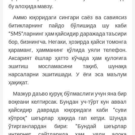
бу алоҳида мавзу.
Аммо юқоридаги сингари саёз ва савиясиз
битикларнинг пайдо бўлишида шу каби
“SMS”ларнинг ҳам қайсидир даражада таъсири
бор, бизнингча. Негаки, ҳозирда қайси томонга
қараманг, ҳамманинг қўлида уяли телефон.
Аксарият ёшлар ҳатто кўчада ҳам қулоғига
эшитиш мосламасини тақиб, шунақа
нарсаларни эшитишади. У ёғи эса маълум
ҳақиқат.
Мазкур даъво қуруқ бўлмаслиги учун яна бир
воқеани келтирсак. Бундан уч-тўрт кун аввал
қайсидир даврада юқоридаги каби “суви
кўпроқ” шеърлар ҳақида гап кетди. Шунда
ўтирганлардан бири: “Бундай шеърлар
интернет сайтларида ҳам, уяли алоқа