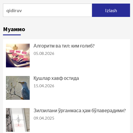
Qidirshish:
Муаммо
Алгоритм ва тил: ким ғолиб?
05.08.2026
Қушлар хавф остида
15.04.2026
Зилзилани ўрганмаса ҳам бўлаверадими?
09.04.2025