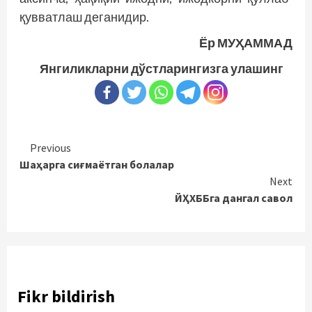
қувватлаш деганидир.
Ёр МУҲАММАД
Янгиликларни дўстларингизга улашинг
Continue
Previous
Шаҳарга сиғмаётган болалар
Reading
Next
ЙҲХББга дангал савол
Fikr bildirish