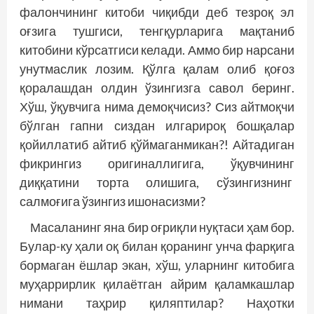
фалончининг китоби чиқибди деб тезроқ эл
оғзига тушгиси, тенгқурларига мақтаниб
китобини кўрсатгиси келади. Аммо бир нарсани
унутмаслик лозим. Қўлга қалам олиб қоғоз
қоралашдан олдин ўзингизга савол беринг.
Хўш, ўқувчига нима демоқчисиз? Сиз айтмоқчи
бўлган гапни сиздан илгарироқ бошқалар
қойиллатиб айтиб қўймаганмикан?! Айтадиган
фикрингиз оригиналлигига, ўқувчининг
диққатини торта олишига, сўзингизнинг
салмоғига ўзингиз ишонасизми?
Масаланинг яна бир оғриқли нуқтаси ҳам бор.
Булар-ку ҳали оқ билан қоранинг унча фарқига
бормаган ёшлар экан, хўш, уларнинг китобига
муҳаррирлик қилаётган айрим қаламкашлар
нимани таҳрир қиляптилар? Наҳотки