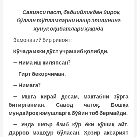
Савияси паст, бадиийликдан йироқ
бўлган тўпламларни нашр этишнинг
хунук оқибатлари ҳақида
Замонавий бир ривоят:
Кўчада икки дўст учрашиб қолибди.
— Нима иш қиляпсан?
— Ғирт бекорчиман.
— Нимага?
— Ишга кирай десам, мактабни зўрға
битирганман. Савод чатоқ. Бошқа
мундайроқ юмушларга бўйин тоб бермайди.
— Унда шеър ёзиб кўр ёки қўшиқ айт.
Дарров машҳур бўласан. Ҳозир аксарият