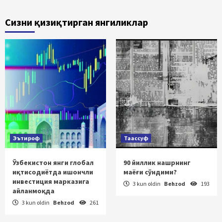
Сизни қизиқтирган янгиликлар
Эътироф
Таассуф
Ўзбекистон янги глобал
90 йиллик нашрнинг
иқтисодиётда ишончли
маёғи сўндими?
инвестиция марказига
3 kun oldin
Behzod
193
айланмоқда
3 kun oldin
Behzod
261