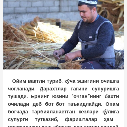
Ойим вақтли туриб, кўча эшигини очишга
чоғланади. Дарахтлар тагини супуришга
тушади. Ернинг юзини “очган”нинг бахти
очилади деб бот-бот таъкидлайди. Опам
боғчада тарбияланаётган кезлари
қўлига
супурги тутқазиб, фаришталар
ҳам
покизаликни хуш кўради, дея
ҳовли
қандай