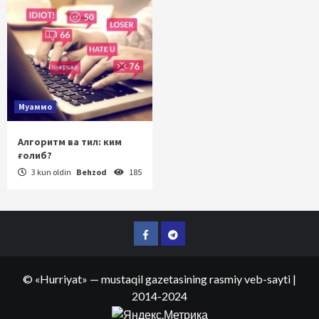
Муаммо
Алгоритм ва тил: ким
ғолиб?
3 kun oldin
Behzod
185
Facebook
Telegram
©
«Hurriyat»
— mustaqil gazetasining rasmiy veb-sayti
|
2014-2024