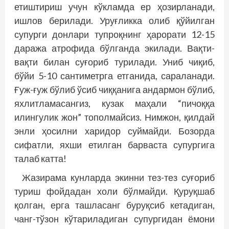
етиштириш учун кўкламда ер ҳозирланади,
ишлов берилади. Уруғликка олиб қўйилган
супурги донлари тупроқнинг ҳарорати 12-15
даража атрофида бўлганда экилади. Вақти-
вақти билан суғориб турилади. Униб чиқиб,
бўйи 5-10 сантиметрга етганида, сараланади.
Ғуж-ғуж бўлиб ўсиб чиққанига андармон бўлиб,
яхлитламасангиз, кузак маҳали “пичоққа
илингулик жон” тополмайсиз. Нимжон, қилдай
энли ҳосилни харидор суймайди. Бозорда
сифатли, яхши етилган барваста супургига
талаб катта!
Жазирама кунларда экинни тез-тез суғориб
туриш фойдадан холи бўлмайди. Қуруқшаб
қолган, ерга ташласанг буруқсиб кетадиган,
чанг-тўзон кўтариладиган супургидан ёмони