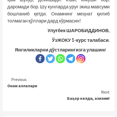
даромади бор. Шу кунларда уруғ экиш мавсуми
бошланиб қетди. Онамнинг меҳнат қилиб
толмаган қўллари дард кўрмасин!
Улуғбек ШАРОБИДДИНОВ,
ЎзЖОКУ 1-курс талабаси.
Янгиликларни дўстларингизга улашинг
Continue
Previous
Онам аллалари
Reading
Next
Баҳор келди, азизим!