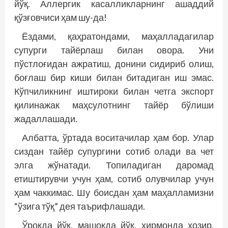
йўқ. Аллергик касалликларнинг ашаддий
қўзғовчиси ҳам шу-да!
Ёздами, қаҳратондами, маҳалладагилар
супурги тайёрлаш билан овора. Уни
пўстлоғидан ажратиш, донини сидириб олиш,
боғлаш бир киши билан битадиган иш эмас.
Кўпчиликнинг иштироки билан четга экспорт
қилинажак маҳсулотнинг тайёр бўлиши
жадаллашади.
Албатта, ўртада воситачилар ҳам бор. Улар
сиздан тайёр супургини сотиб олади ва чет
элга жўнатади. Топиладиган даромад
етиштирувчи учун ҳам, сотиб олувчилар учун
ҳам чаккимас. Шу боисдан ҳам маҳалламизни
“ўзига тўқ” дея таърифлашади.
Ўроқда йўқ, машоқда йўқ, хирмонда ҳозир,