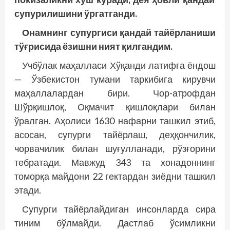
супурилишини ўргатганди.
Онамнинг супургиси
қандай
тайёрланиши
тўғрисида ёзишни ният
қилгандим
.
Учбўлак маҳалласи Хўқанди латифга ёндош
— Ўзбекистон тумани таркибига кирувчи
маҳаллалардан бири. Чор-атрофдан
Шўрқишлоқ, Оқмачит қишлоқлари билан
ўралган. Аҳолиси 1630 нафарни ташкил этиб,
асосан, супурги тайёрлаш, деҳқончилик,
чорвачилик билан шуғулланади, рўзғорини
тебратади. Мавжуд 343 та хонадоннинг
томорқа майдони 22 гектардан зиёдни ташкил
этади.
Супурги тайёрлайдиган инсонларда сира
тиним бўлмайди. Дастлаб ўсимликни