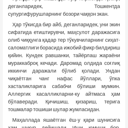
деганларидек, Тошкентда
супургифурушларнинг бозори чаққон экан.
Ҳар тўкисда бир айб, деганларидек, уни экин
сифатида етиштирувчи, маҳсулот даражасига
олиб чиққунга қадар тер тўкувчиларнинг сиҳат-
саломатлиги борасида ижобий фикр билдириш
қийин. Кундек равшанки, тайёрлаш жараёни
мураккаброқ кечади. Даромад олдида соғлиқ
иккинчи даражали бўлиб қолади. Ундан
чиқаётган чанг нафас йўллари, ўпка
хасталикларига сабабчи бўлиши мумкин.
Аллергик касалликларни-ку айтмаса ҳам
бўлаверади. Қичишиш, қизариш, терига
тошмалар тошиши шулар жумласидан.
Маҳаллада яшаётган ёш-у қари шунисига
ҳам шукур, дейишади. Иши, юмуши бор,