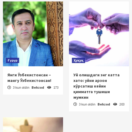
Ғурур
Ҳуқуқ
Янги Ўзбекистонсан –
Уй олишдаги энг катта
мангу Ўзбекистонсан!
хато: уйни арзон
кўрсатиш кейин
3 kun oldin
Behzod
173
қимматга тушиши
мумкин
3 kun oldin
Behzod
203