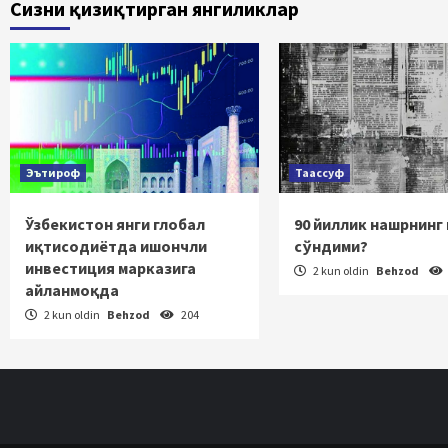
Сизни қизиқтирган янгиликлар
Эътироф
Таассуф
Ўзбекистон янги глобал
90 йиллик нашрнинг
иқтисодиётда ишончли
сўндими?
инвестиция марказига
2 kun oldin
Behzod
айланмоқда
2 kun oldin
Behzod
204