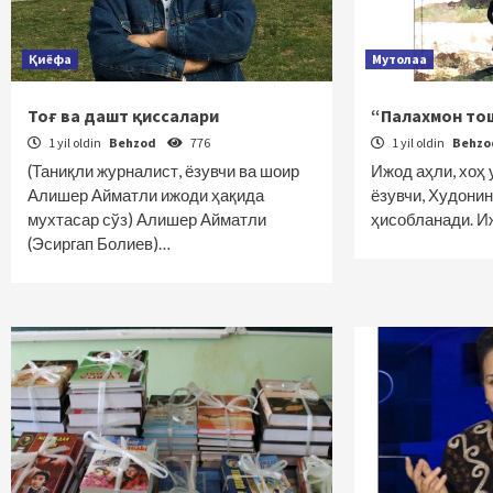
Қиёфа
Мутолаа
Тоғ ва дашт қиссалари
“Палахмон тош
1 yil oldin
Behzod
776
1 yil oldin
Behz
(Таниқли журналист, ёзувчи ва шоир
Ижод аҳли, хоҳ 
Алишер Айматли ижоди ҳақида
ёзувчи, Худонин
мухтасар сўз) Алишер Айматли
ҳисобланади. И
(Эсиргап Болиев)…