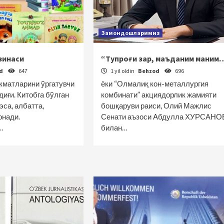
Замондошларимиз
зинаси
“Тупроғи зар, маъданим маним
od
647
1 yil oldin
Behzod
696
икматларини ўргатувчи
ёки “Олмалиқ кон-металлургия
иғи. Китобга бўлган
комбинати” акциядорлик жамияти
са, албатта,
бошқаруви раиси, Олий Мажлис
онади.
Сенати аъзоси Абдулла ХУРСАНО
…
билан…