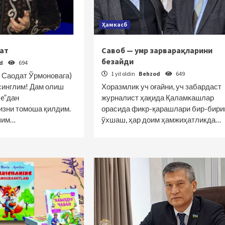
Ҳамкасб
хат
Савоб — умр зарварақларини
безайди
od
694
1 yil oldin
Behzod
649
 Саодат Ўрмоновага)
синглим! Дам олиш
Хоразмлик уч оғайни, уч забардаст
be”дан
журналист ҳақида Қаламкашлар
изни томоша қилдим.
орасида фикр-қарашлари бир-бири
шим…
ўхшаш, ҳар доим ҳамжиҳатликда…