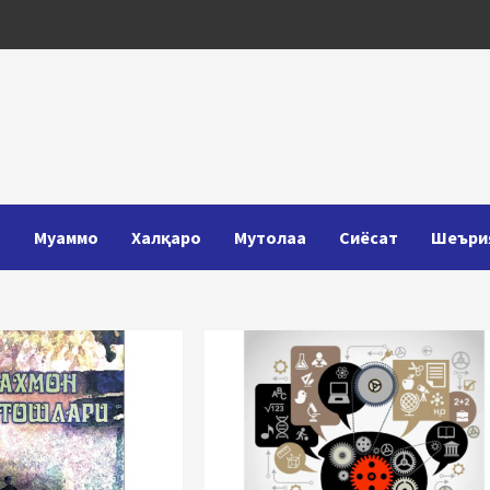
Т
Муаммо
Халқаро
Мутолаа
Сиёсат
Шеъри