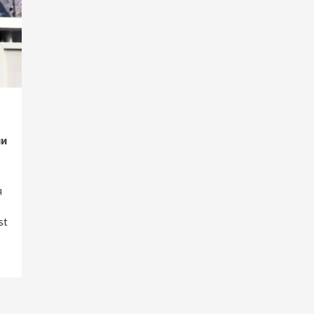
ли
я
st