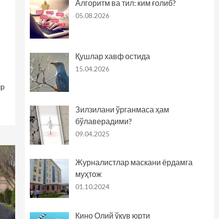
Алгоритм ва тил: ким ғолиб?
05.08.2026
Қушлар хавф остида
15.04.2026
ир
Зилзилани ўрганмаса ҳам
бўлаверадими?
09.04.2025
Журналистлар маскани ёрдамга
муҳтож
01.10.2024
Кино Олий ўқув юрти