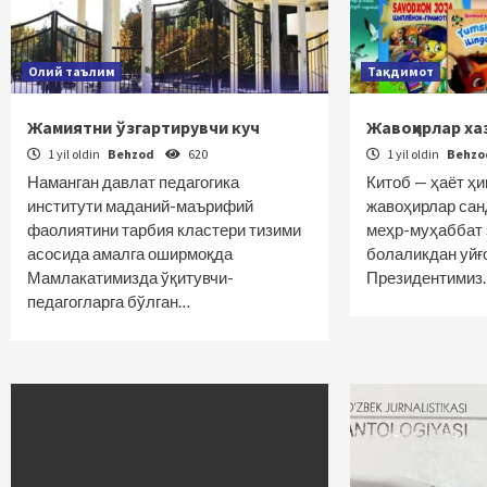
Олий таълим
Тақдимот
Жамиятни ўзгартирувчи куч
Жавоҳирлар ха
1 yil oldin
Behzod
620
1 yil oldin
Behz
Наманган давлат педагогика
Китоб — ҳаёт ҳ
институти маданий-маърифий
жавоҳирлар санд
фаолиятини тарбия кластери тизими
меҳр-муҳаббат э
асосида амалга оширмоқда
болаликдан уйғ
Мамлакатимизда ўқитувчи-
Президентимиз
педагогларга бўлган…