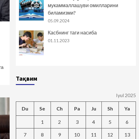
мукаммаллашуви омилларини
биламизми?
05.09.2024
Касбнинг таги насиба
01.11.2023
га
Тақвим
Iyul 2025
Du
Se
Ch
Pa
Ju
Sh
Ya
1
2
3
4
5
6
7
8
9
10
11
12
13