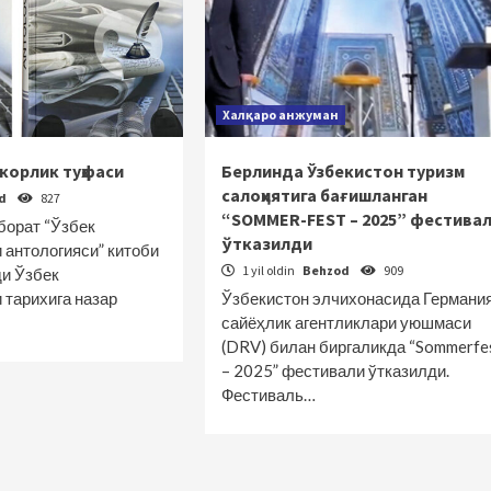
Халқаро анжуман
мкорлик туҳфаси
Берлинда Ўзбекистон туризм
салоҳиятига бағишланган
od
827
“SOMMER-FEST – 2025” фестива
борат “Ўзбек
ўтказилди
 антологияси” китоби
1 yil oldin
Behzod
909
ди Ўзбек
 тарихига назар
Ўзбекистон элчихонасида Германи
сайёҳлик агентликлари уюшмаси
(DRV) билан биргаликда “Sommerfe
– 2025” фестивали ўтказилди.
Фестиваль…