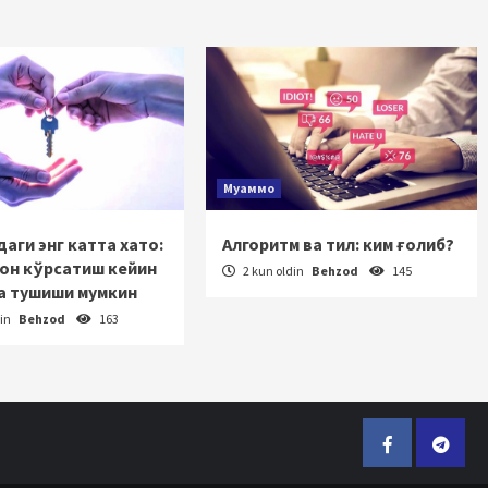
Муаммо
аги энг катта хато:
Алгоритм ва тил: ким ғолиб?
зон кўрсатиш кейин
2 kun oldin
Behzod
145
а тушиши мумкин
din
Behzod
163
Facebook
Telegr