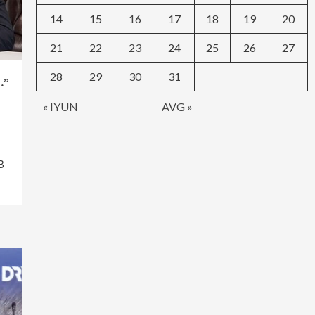
14
15
16
17
18
19
20
21
22
23
24
25
26
27
28
29
30
31
…”
« IYUN
AVG »
В