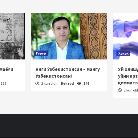
Ғурур
Ҳуқуқ
 маёғи
Янги Ўзбекистонсан – мангу
Уй олишд
Ўзбекистонсан!
уйни ар
қимматг
159
2 kun oldin
Behzod
144
2 kun ol