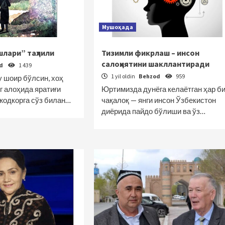
Мушоҳада
лари” таҳлили
Тизимли фикрлаш – инсон
салоҳиятини шакллантиради
od
1 439
1 yil oldin
Behzod
959
у шоир бўлсин, хоҳ
г алоҳида яратиғи
Юртимизда дунёга келаётган ҳар б
жодкорга сўз билан…
чақалоқ — янги инсон Ўзбекистон
диёрида пайдо бўлиши ва ўз…