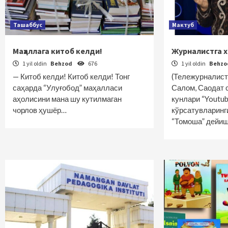
Ташаббус
Мактуб
Маҳаллага китоб келди!
Журналистга 
1 yil oldin
Behzod
676
1 yil oldin
Behz
— Китоб келди! Китоб келди! Тонг
(Тележурналист
саҳарда “Улуғобод” маҳалласи
Салом, Саодат 
аҳолисини мана шу кутилмаган
кунлари “Youtu
чорлов ҳуш­ёр…
кўрсатувларинг
“Томоша” дейи