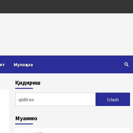
ят
Мулоҳаза
Қидириш
Qidirshish:
Муаммо