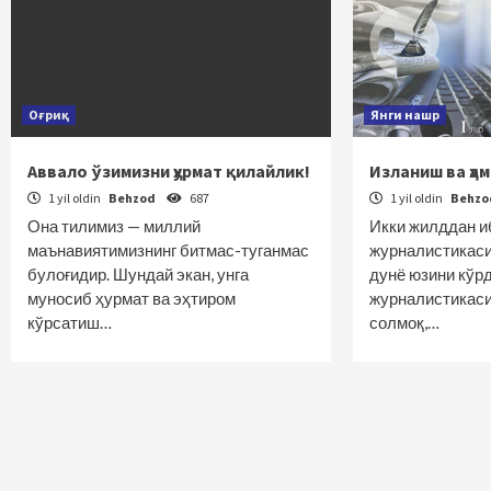
Оғриқ
Янги нашр
Аввало ўзимизни ҳурмат қилайлик!
Изланиш ва ҳа
1 yil oldin
Behzod
687
1 yil oldin
Behz
Она тилимиз — миллий
Икки жилддан и
маънавиятимизнинг битмас-туганмас
журналистикаси
булоғидир. Шундай экан, унга
дунё юзини кўр
муносиб ҳурмат ва эҳтиром
журналистикаси
кўрсатиш…
солмоқ,…