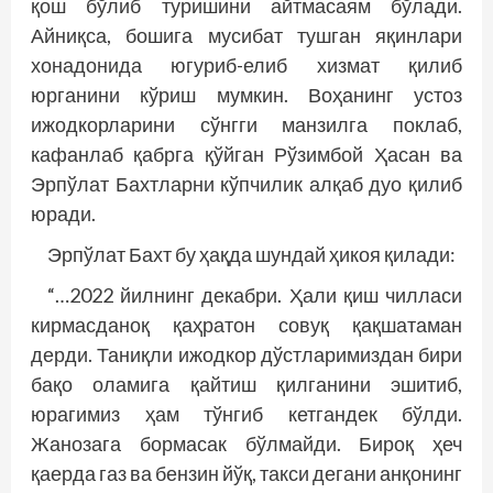
қош бўлиб туришини айтмасаям бўлади.
Айниқса, бошига мусибат тушган яқинлари
хонадонида югуриб-елиб хизмат қилиб
юрганини кўриш мумкин. Воҳанинг устоз
ижодкорларини сўнгги манзилга поклаб,
кафанлаб қабрга қўйган Рўзимбой Ҳасан ва
Эрпўлат Бахтларни кўпчилик алқаб дуо қилиб
юради.
Эрпўлат Бахт бу ҳақда шундай ҳикоя қилади:
“…2022 йилнинг декабри. Ҳали қиш чилласи
кирмасданоқ қаҳратон совуқ қақшатаман
дерди. Таниқли ижодкор дўстларимиздан бири
бақо оламига қайтиш қилганини эшитиб,
юрагимиз ҳам тўнгиб кетгандек бўлди.
Жанозага бормасак бўлмайди. Бироқ ҳеч
қаерда газ ва бензин йўқ, такси дегани анқонинг