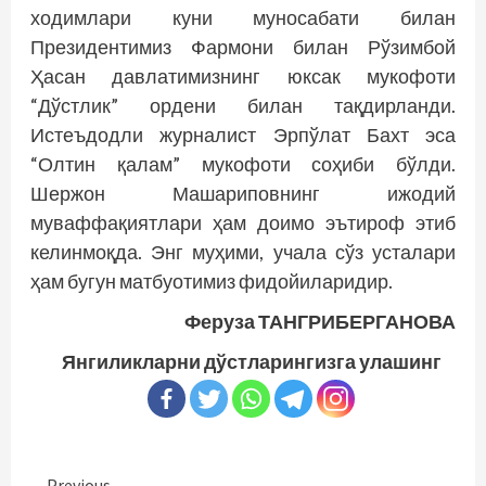
ходимлари куни муносабати билан
Президентимиз Фармони билан Рўзимбой
Ҳасан давлатимизнинг юксак мукофоти
“Дўстлик” ордени билан тақдирланди.
Истеъдодли журналист Эрпўлат Бахт эса
“Олтин қалам” мукофоти соҳиби бўлди.
Шержон Машариповнинг ижодий
муваффақиятлари ҳам доимо эътироф этиб
келинмоқда. Энг муҳими, учала сўз усталари
ҳам бугун матбуотимиз фидойиларидир.
Феруза ТАНГРИБЕРГАНОВА
Янгиликларни дўстларингизга улашинг
Previous