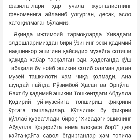
фазилатлари ҳар учала журналистнинг
феноменига айланиб улгурган, десак, асло
хато қилмаган бўламиз.
Яқинда ижтимоий тармоқларда Хивадаги
элдошларимиздан бири ўзининг эски қадимий
нақшинкор эшигини қайсидир музейга сотиши
ҳақида хабар тарқалган эди. Ҳадеганда қўш
табақали бу ноёб эшикни сотиб оламан деган
музей ташкилоти ҳам чиқа қолмади. Ана
шундай пайтда Рўзимбой Ҳасан ва Эрпўлат
Бахт бу қадимий эшикни Тошкентдаги Абдулла
Қодирий уй-музейига топшириш фикрини
ўртага ташладилар. Кўпчилик бу фикрни
қўллаб-қувватлади, бироқ “Хивадаги эшикнинг
Абдулла Қодирийга нима алоқаси бор?” дея
қайта-қайта савол ёғдирганлар ҳам топила