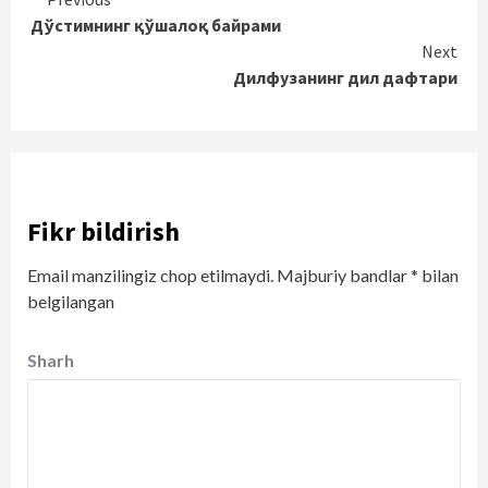
Continue
Дўстимнинг қўшалоқ байрами
Reading
Next
Дилфузанинг дил дафтари
Fikr bildirish
Email manzilingiz chop etilmaydi.
Majburiy bandlar
*
bilan
belgilangan
Sharh