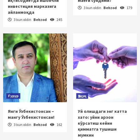
иқтисодиётда ишончли
маёғи сўндими?
инвестиция марказига
3 kun oldin
Behzod
179
айланмоқда
3 kun oldin
Behzod
245
Ғурур
Ҳуқуқ
Янги Ўзбекистонсан –
Уй олишдаги энг катта
мангу Ўзбекистонсан!
хато: уйни арзон
кўрсатиш кейин
3 kun oldin
Behzod
162
қимматга тушиши
мумкин