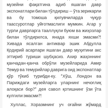
музейни фақатгина адиб яшаган давр
экспонатлари билан тўлдириш — ўта зерикарли
ва бу томоша қилувчиларда чуқур
таассуротлар уйғотмаслиги мумкин. Агар у
турли даврларга тааллуқли буюм ва жиҳозлар
билан тўлдирилса, янада яхши эмасми?!
Хивада ясалган антиквар эшик Абдулла
Қодирий асарлари яшаган давр муҳитини акс
эттириб туриши шубҳасиз. Ахир жаҳоннинг
қанчадан-қанча обрўли музейларида Амир
Темур ва темурийлар даврига оид экспонатлар
қўр тўкиб турибди-ку. “Хўш, Лондон ва
Париждаги музейларга уларнинг нечоғлиқ
алоқаси бор?” дея савол қотишнинг ўзи ўта
кулгили эмасми?!
Хуллас, Хоразмнинг уч оғайни жўмард