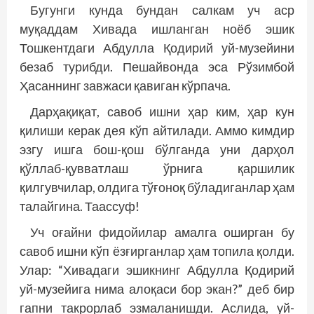
Бугунги кунда бундан салкам уч аср
муқаддам Хивада ишланган ноёб эшик
Тошкентдаги Абдулла Қодирий уй-музейини
безаб турибди. Пеш
айвонда эса Рўзимбой
Ҳасаннинг завжаси қавиган кўрпача.
Дарҳақиқат, савоб ишни ҳар ким, ҳар кун
қилиши керак дея кўп айтилади. Аммо кимдир
эзгу ишга бош-қош бўлганда уни дарҳол
қўллаб-қувватлаш ўрнига қаршилик
қилгувчилар, олдига тўғоноқ бўладиганлар ҳам
талайгина. Таассуф!
Уч оғайни фидойилар амалга оширган бу
савоб ишни кўп ёзғирганлар ҳам топила қолди.
Улар: “Хивадаги эшикнинг Абдулла Қодирий
уй-музейига нима алоқаси бор экан?” деб бир
гапни такрорлаб эзмаланишди. Аслида, уй-