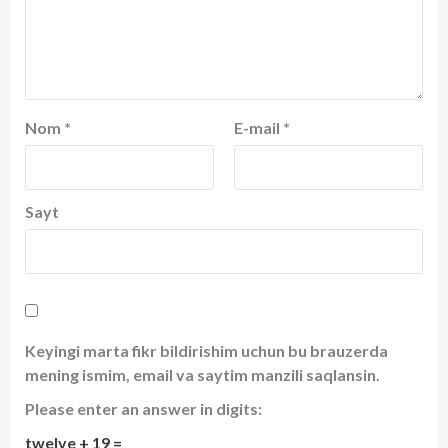
Nom
*
E-mail
*
Sayt
Keyingi marta fikr bildirishim uchun bu brauzerda
mening ismim, email va saytim manzili saqlansin.
Please enter an answer in digits:
twelve + 19 =