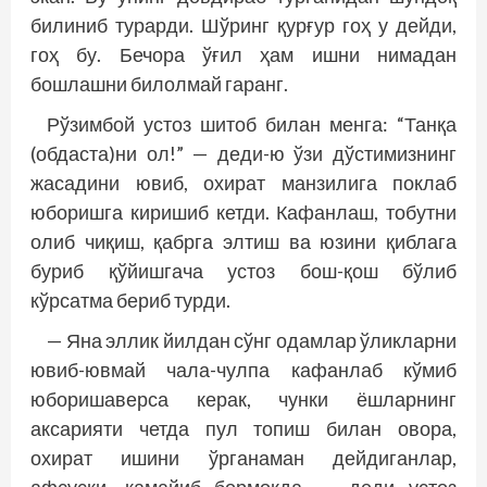
билиниб турарди. Шўринг қурғур гоҳ у дейди,
гоҳ бу. Бечора ўғил ҳам ишни нимадан
бошлашни билолмай гаранг.
Рўзимбой устоз шитоб билан менга: “Танқа
(обдаста)ни ол!” — деди-ю ўзи дўстимизнинг
жасадини ювиб, охират манзилига поклаб
юборишга киришиб кетди. Кафанлаш, тобутни
олиб чиқиш, қабрга элтиш ва юзини қиблага
буриб қўйишгача устоз бош-қош бўлиб
кўрсатма бериб турди.
— Яна эллик йилдан сўнг одамлар ўликларни
ювиб-ювмай чала-чулпа кафанлаб кўмиб
юборишаверса керак, чунки ёшларнинг
аксарияти четда пул топиш билан овора,
охират ишини ўрганаман дейдиганлар,