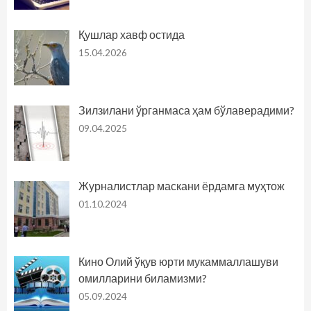
Қушлар хавф остида
15.04.2026
Зилзилани ўрганмаса ҳам бўлаверадими?
09.04.2025
Журналистлар маскани ёрдамга муҳтож
01.10.2024
Кино Олий ўқув юрти мукаммаллашуви
омилларини биламизми?
05.09.2024