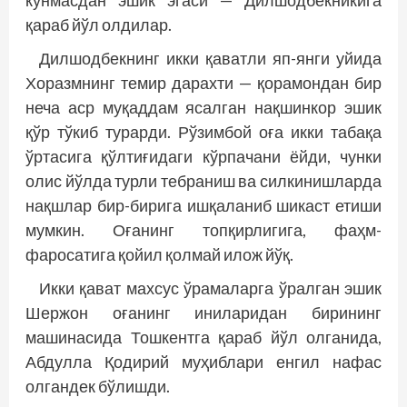
кўнмасдан эшик эгаси — Дилшодбекникига
қараб йўл олдилар.
Дилшодбекнинг икки қаватли яп-янги уйида
Хоразмнинг темир дарахти — қорамондан бир
неча аср муқаддам ясалган нақшинкор эшик
қўр тўкиб турарди. Рўзимбой оға икки табақа
ўртасига қўлтиғидаги кўрпачани ёйди, чунки
олис йўлда турли тебраниш ва силкинишларда
нақшлар бир-бирига ишқаланиб шикаст етиши
мумкин. Оғанинг топқирлигига, фаҳм-
фаросатига қойил қолмай илож йўқ.
Икки қават махсус ўрамаларга ўралган эшик
Шержон оғанинг иниларидан бирининг
машинасида Тошкентга қараб йўл олганида,
Абдулла Қодирий муҳиблари енгил нафас
олгандек бўлишди.