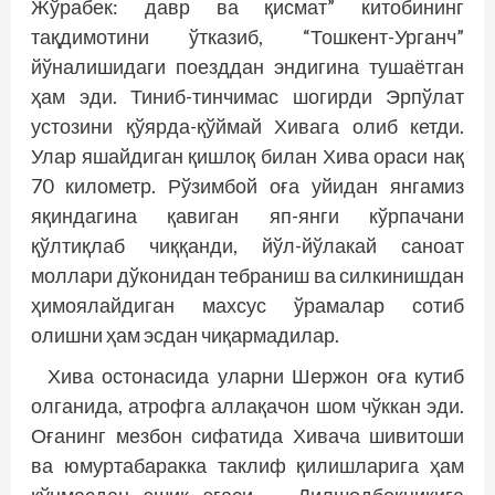
Жўрабек: давр ва қисмат” китобининг
тақдимотини ўтказиб, “Тошкент-Урганч”
йўналишидаги поезддан эндигина тушаётган
ҳам эди. Тиниб-тинчимас шогирди Эрпўлат
устозини қўярда-қўймай Хивага олиб кетди.
Улар яшайдиган қишлоқ билан Хива ораси нақ
70 километр. Рўзимбой оға уйидан янгамиз
яқиндагина қавиган яп-янги кўрпачани
қўлтиқлаб чиққанди, йўл-йўлакай саноат
моллари дўконидан тебраниш ва силкинишдан
ҳимоялайдиган махсус ўрамалар сотиб
олишни ҳам эсдан чиқармадилар.
Хива остонасида уларни Шержон оға кутиб
олганида, атрофга аллақачон шом чўккан эди.
Оғанинг мезбон сифатида Хивача шивитоши
ва юмуртабаракка таклиф қилишларига ҳам