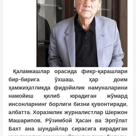
Қаламкашлар орасида фикр-қарашлари
бир-бирига ўхшаш, ҳар доим
ҳамжиҳатликда фидойилик намуналарини
намойиш қилиб юрадиган жўмард
инсонларнинг борлиги бизни қувонтиради,
албатта. Хоразмлик журналистлар Шержон
Машарипов, Рўзимбой Ҳасан ва Эрпўлат
Бахт ана шундайлар сирасига кирадиган