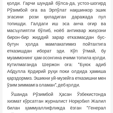
қолди. Гарчи шундай бўлса-да, устоз-шогирд
Рўзимбой оға ва Эрпўлат нақшинкор эшик
эгасини рози қиладиган даражада пул
топишди. Галдаги иш эса анча оғир ва
масъулиятли бўлиб, ноёб антиквар жиҳозни
бирон-бир жиддий зарар етказмасдан бус-
бутун ҳолда мамлакатимиз пойтахтига
етказишдан иборат эди. Кўп ўтмай, бу
муаммонинг ҳам осонгина ечими топила қолди.
Кутилмаганда Шержон оға: “Буюк адиб
Абдулла Қодирий руҳи поки олдида ҳамиша
қарздормиз. Эшикни уй-музейга етказишни мен
ўзим зиммамга оламан”, деб қолди.
Ўшанда Рўзимбой Ҳасан Ўзбекистонда
хизмат кўрсатган журналист Норқобил Жалил
билан ҳаммуаллифликда ёзган “Генерал