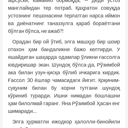
афсуски, камайиб бормоқда, — деди устоз
манглайидан тер потраб. Қаҳратон совуқда
устознинг пешонасини терлатган нарса иймон
ва диёнатнинг таназзулга қараб бораётгани
бўлган бўлса, не ажаб?!
Орадан бир ой ўтиб, элга машҳур бир шоир
отахон ҳам бандаликни бажо келтирди. У
яшайдиган шаҳарда одамлар ўликни ғассолга
ювдиришар экан. Шундоқ бўлса-да, Рўзимбой
ака билан узун-қисқа бўлиб ичкарига кирдик.
Ғассол 30 ёшлар чамасидаги йигит. Қоқиним-
суқуним билан бу корни тутгани шундоқ
кўриниб турарди. Ишни нимадан бошлашни
ҳам билолмай гаранг. Яна Рўзимбой Ҳасан енг
шимаради…
Элга ҳурматли ижодкор ҳалолли-бинойили