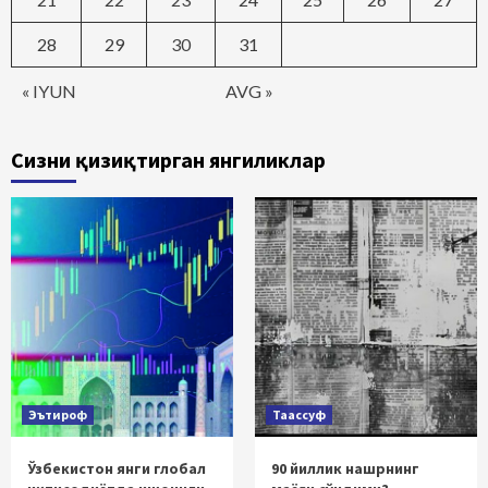
28
29
30
31
« IYUN
AVG »
Сизни қизиқтирган янгиликлар
Эътироф
Таассуф
Ўзбекистон янги глобал
90 йиллик нашрнинг