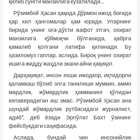
қилиб сўнгги манзилига кузатилади…
Рўзимбой Ҳасан ҳақида Дўрмон ижод боғида
ҳар хил ҳангомалар ҳам юради. Уларнинг
бирида унинг оға-дўсти вафот этгач, охират
манзилига қўймоқчи бўлганида, қабрга
қамалиб қолгани латифа қилинади. Бу
ҳазиломуз гаплар, аслида. Бироқ унинг охират
ишига жидду жаҳдли экани айни ҳақиқат.
Дарҳақиқат, инсон яхши ижодкор, иқтидорли
қаламкаш бўлиб элга танилиши мумкин, аммо
мардлик, жўмардлик ҳамманинг қўлидан
келаверадиган иш эмас. Рўзимбой Ҳасан ана
шундай жўмардлик рутбасидаги журналист,
адиб”, деб ёзади Эрпўлат Бахт ўзининг
фейсбукдаги саҳифасида.
Аслида, бундай чин инсонийлик