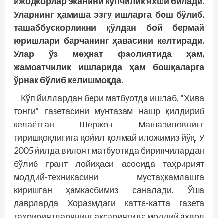
ижодкорлар эканини кўпчилик яхши билади.
Уларнинг ҳамиша эзгу ишларга бош бўлиб,
ташаббускорликни қўлдан бой бермай
юришлари барчанинг ҳавасини келтиради.
Улар ўз меҳнат фаолиятида ҳам,
жамоатчилик ишларида ҳам бошқаларга
ўрнак бўлиб келишмоқда.
Кўп йиллардан бери матбуотда ишлаб, “Хива
тонги” газетасини мунтазам нашр қилдириб
келаётган Шержон Машариповнинг
тиришқоқлигига қойил қолмай иложимиз йўқ. У
2005 йилда вилоят матбуотида биринчилардан
бўлиб грант лойиҳаси асосида таҳририят
моддий-техникасини мустаҳкамлашга
киришган ҳамкасбимиз саналади. Ўша
даврларда Хоразмдаги катта-катта газета
таҳририятларининг аксариятида моддий аҳвол