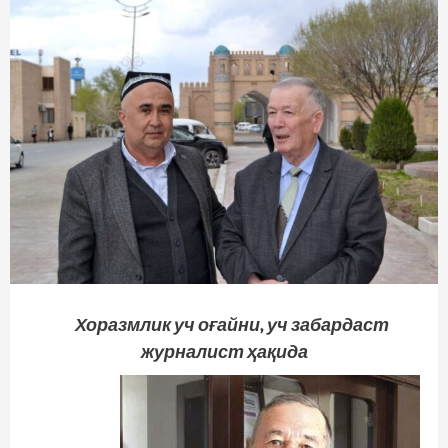
Хоразмлик уч оғайни, уч забардаст
журналист ҳақида