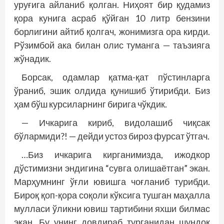
уруғига айланиб қолган. Ниҳоят бир қудамиз
қора кунига асраб қўйган 10 литр бензини
борлигини айтиб қолгач, жонимизга ора кирди.
Рўзимбой ака билан олис туманга — таъзияга
жўнадик.
Борсак, одамлар қатма-қат пўстинларга
ўраниб, эшик олдида қунишиб ўтирибди. Биз
ҳам бўш курсиларнинг бирига чўкдик.
— Ичкарига кириб, видолашиб чиқсак
бўлармиди?! — дейди устоз бироз фурсат ўтгач.
…Биз ичкарига кирганимизда, ижодкор
дўстимизни эндигина “сувга олишаётган” экан.
Марҳумнинг ўғли ювишга чоғланиб турибди.
Бироқ қоп-қора соқоли кўксига тушган маҳалла
мулласи ўликни ювиш тартибини яхши билмас
экан. Бу унинг довдираб турганидан шундоқ