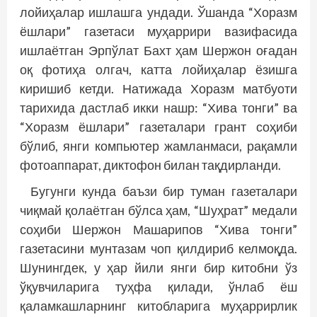
лойиҳалар ишлашга ундади. Ўшанда “Хоразм
ёшлари” газетаси муҳаррири вазифасида
ишлаётган Эрпўлат Бахт ҳам Шержон оғадан
оқ фотиҳа олгач, катта лойиҳалар ёзишга
киришиб кетди. Натижада Хоразм матбуоти
тарихида дастлаб икки нашр: “Хива тонги” ва
“Хоразм ёшлари” газеталари грант соҳиби
бўлиб, янги компьютер жамланмаси, рақамли
фотоаппарат, диктофон билан тақдирланди.
Бугунги кунда баъзи бир туман газеталари
чиқмай қолаётган бўлса ҳам, “Шуҳрат” медали
соҳиби Шержон Машарипов “Хива тонги”
газетасини мунтазам чоп қилдириб келмоқда.
Шунингдек, у ҳар йили янги бир китобни ўз
ўқувчиларига туҳфа қилади, ўнлаб ёш
қаламкашларнинг китобларига муҳаррирлик