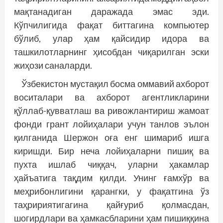
мақтанадиган даражада эмас эди.
Кўпчилигида фақат биттагина компьютер
бўлиб, улар ҳам қайсидир идора ва
ташкилотларнинг ҳисобдан чиқарилган эски
жиҳози саналарди.
Ўзбекистон мустақил босма оммавий ахборот
воситалари ва ахборот агентликларини
қўллаб-қувватлаш ва ривожлантириш жамоат
фонди грант лойиҳалари учун танлов эълон
қилганида Шержон оға енг шимариб ишга
киришди. Бир неча лойиҳаларни пишиқ ва
пухта ишлаб чиққач, уларни ҳакамлар
ҳайъатига тақдим қилди. Унинг ғамхўр ва
меҳрибонлигини қарангки, у фақатгина ўз
таҳририятигагина қайғуриб қолмасдан,
шогирдлари ва ҳамкасбларини ҳам пишиққина