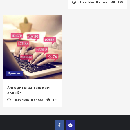
3 kun oldin
Behzod
189
Муаммо
Алгоритм ва тил: ким
ғолиб?
3 kun oldin
Behzod
174
Facebook
Telegram