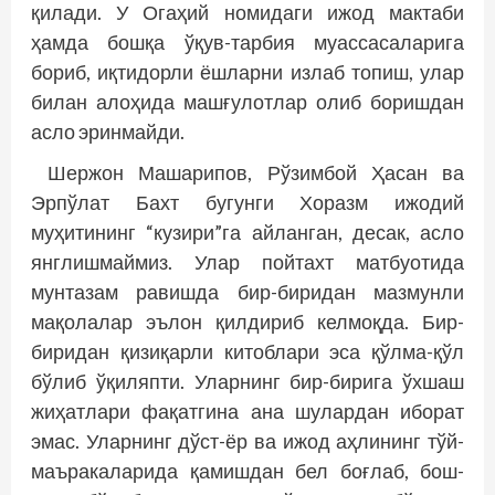
қилади. У Огаҳий номидаги ижод мактаби
ҳамда бошқа ўқув-тарбия муассасаларига
бориб, иқтидорли ёшларни излаб топиш, улар
билан алоҳида машғулотлар олиб боришдан
асло эринмайди.
Шержон Машарипов, Рўзимбой Ҳасан ва
Эрпўлат Бахт бугунги Хоразм ижодий
муҳитининг “кузири”га айланган, десак, асло
янглишмаймиз. Улар пойтахт матбуотида
мунтазам равишда бир-биридан мазмунли
мақолалар эълон қилдириб келмоқда. Бир-
биридан қизиқарли китоблари эса қўлма-қўл
бўлиб ўқиляпти. Уларнинг бир-бирига ўхшаш
жиҳатлари фақатгина ана шулардан иборат
эмас. Уларнинг дўст-ёр ва ижод аҳлининг тўй-
маъракаларида қамишдан бел боғлаб, бош-