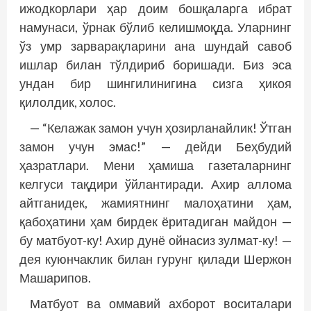
ижодкорлари ҳар доим бошқаларга ибрат
намунаси, ўрнак бўлиб келишмоқда. Уларнинг
ўз умр зарварақларини ана шундай савоб
ишлар билан тўлдириб боришади. Биз эса
ундан бир шингилинигина сизга ҳикоя
қилолдик, холос.
— “Келажак замон учун ҳозирланайлик! Ўтган
замон учун эмас!” — дейди Беҳбудий
ҳазратлари. Мени ҳамиша газеталарнинг
келгуси тақдири ўйлантиради. Ахир аллома
айтганидек, жамиятнинг малоҳатини ҳам,
қабоҳатини ҳам бирдек ёритадиган майдон —
бу матбуот-ку! Ахир дунё ойнасиз зулмат-ку! —
дея куюнчаклик билан гурунг қилади Шержон
Машарипов.
Матбуот ва оммавий ахборот воситалари