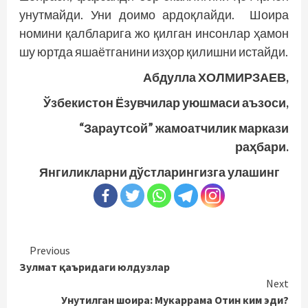
унутмайди. Уни доимо ардоқлайди. Шоира
номини қалбларига жо қилган инсонлар ҳамон
шу юртда яшаётганини изҳор қилишни истайди.
Абдулла ХОЛМИРЗАЕВ,
Ўзбекистон Ёзувчилар уюшмаси аъзоси,
“Зараутсой” жамоатчилик маркази
раҳбари.
Янгиликларни дўстларингизга улашинг
Continue
Previous
Зулмат қаъридаги юлдузлар
Reading
Next
Унутилган шоира: Мукаррама Отин ким эди?