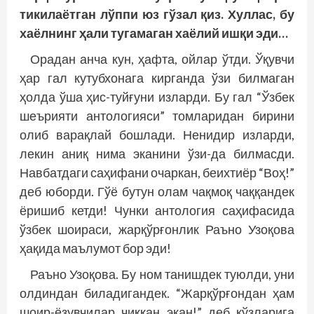
тикилаётган лўппи юз гўзал қиз. Хуллас, бу
хаёлнинг ҳали тугамаган хаёлий ишқи эди…
Орадан анча кун, ҳафта, ойлар ўтди. Ўқувчи
ҳар гал кутубхонага кирганда ўзи билмаган
ҳолда ўша ҳис-туйғуни изларди. Бу гал “Ўзбек
шеърияти антологияси” томларидан бирини
олиб варақлай бошлади. Ненидир изларди,
лекин аниқ нима эканини ўзи-да билмасди.
Навбатдаги саҳифани очаркан, беихтиёр “Воҳ!”
деб юборди. Гўё бутун олам чақмоқ чаққандек
ёришиб кетди! Чунки антология саҳифасида
ўзбек шоираси, жарқўрғонлик Раъно Узоқова
ҳақида маълумот бор эди!
Раъно Узоқова. Бу ном танишдек туюлди, уни
олдиндан биладигандек. “Жарқўрғондан ҳам
шоир-ёзувчилар чиққан экан!” деб кўзларига