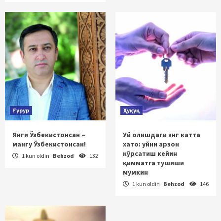
Ғурур
Ҳуқуқ
Янги Ўзбекистонсан –
Уй олишдаги энг катта
мангу Ўзбекистонсан!
хато: уйни арзон
кўрсатиш кейин
1 kun oldin
Behzod
132
қимматга тушиши
мумкин
1 kun oldin
Behzod
146