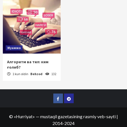
Муаммо
Алгоритм ва тил: ким
ғолиб?
1 kun oldin
Behzod
132
Facebook
Telegram
©
«Hurriyat»
— mustaqil gazetasining rasmiy veb-sayti
|
2014-2024