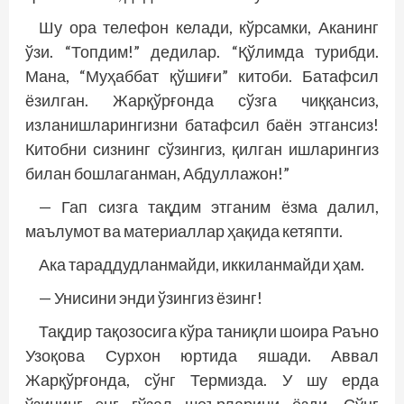
Шу ора телефон келади, кўрсамки, Аканинг
ўзи. “Топдим!” дедилар. “Қўлимда турибди.
Мана, “Муҳаббат қўшиғи” китоби. Батафсил
ёзилган. Жарқўрғонда сўзга чиққансиз,
изланишларингизни батафсил баён этгансиз!
Китобни сизнинг сўзингиз, қилган ишларингиз
билан бошлаганман, Абдуллажон!”
— Гап сизга тақдим этганим ёзма далил,
маълумот ва материаллар ҳақида кетяпти.
Ака тараддудланмайди, иккиланмайди ҳам.
— Унисини энди ўзингиз ёзинг!
Тақдир тақозосига кўра таниқли шоира Раъно
Узоқова Сурхон юртида яшади. Аввал
Жарқўрғонда, сўнг Термизда. У шу ерда