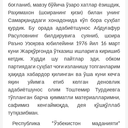
боғланиб, мавзу бўйича ўзаро хатлар ёзишдик,
Раҳимахон (шоиранинг қизи) билан унинг
Самарқанддаги хонадонида кўп бора суҳбат
қурдик. Бу орада адабиётшунос Абдуғафур
Расуловнинг билдирувига суяниб, шоира
Раъно Узоқова юбилейини 1976 йил 16 март
куни Жарқўрғонда ўтказиш ишларига киришиб
кетдик. Худди шу пайтлар эди, обком
партиядаги суҳбат чоғи изланишу топганларим
ҳақида хабардор қилинган ва ўша куни кечга
яқин уйимга етиб келган деновлик
адабиётшунос олим Тоштемир Турдиевга
тўпланган барча қимматли материалларимни,
сафимиз кенгаймоқда, дея қўшқўллаб
тутқазибман.
Республика “Ўзбекистон маданияти”