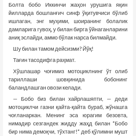
Болта бобо Иккинчи жаҳон урушига яқин
йилларда бошланғич синф ўқитувчиси бўлиб
ишлаган, энг муҳими, шоиранинг болалик
дамларига гувоҳ, у билан бирга ўйнаганларини
аниқ эслайди, аммо бўлак нарса билмайди.
Шу билан тамом дейсизми? Йўқ!
Тағин тасодифга раҳмат.
Хўшлашар чоғимиз мотоциклнинг ўт олиб
тариллаши шовқинида бобонинг
баландлашган овози келади.
— Бобо биз билан хайрлашяпти, — деди
мотоциклчи газни қайта-қайта бураб, жўнашга
чоғланаркан. Менинг эса юрагим безовта,
нимадир сезгандек жидду жаҳд билан “Бобо
бир нима демоқчи, тўхтанг!” деб қўлимни мушт