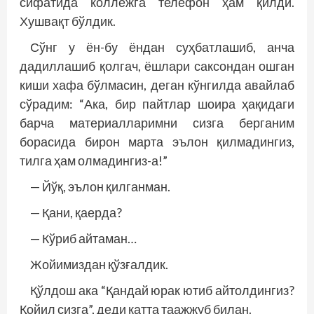
сифатида коллежга телефон ҳам қилди.
Хушвақт бўлдик.
Сўнг у ён-бу ёндан суҳбатлашиб, анча
дадиллашиб қолгач, ёшлари саксондан ошган
киши хафа бўлмасин, деган кўнгилда авайлаб
сўрадим: “Ака, бир пайтлар шоира ҳақидаги
барча материалларимни сизга берганим
борасида бирон марта эълон қилмадингиз,
тилга ҳам олмадингиз-а!”
— Йўқ, эълон қилганман.
— Қани, қаерда?
— Кўриб айтаман…
Жойимиздан қўзғалдик.
Қўлдош ака “Қандай юрак ютиб айтолдингиз?
Қойил сизга”, деди катта таажжуб билан.