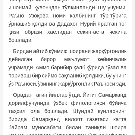
ишонмай, қувончдан тўлқинланди. Шу учунми,
Раъно Узоқова номи қалбининг тўр-тўрига
ўрнашиб қолди ва Дадахон Нурий яратган тоғ
қизи образи хаёлидан секин-аста чекина
бошлади.
Бирдан айтиб қўямиз: шоирани жарқўрғонлик
дейилган бирор маълумот кейинчалик
учрамади. Аммо барибир қалб қўрида гўзал ва
париваш бир сиймо сақланиб қолдики, бу унинг
ўз Раъноси, ўзининг жарқўрғонлик Раъноси эди.
Орадан тағин йиллар ўтди. Йигит Самарқанд
дорилфунунида ўзбек филологияси бўйича
таҳсил ола бошлади. Шундай кунларнинг
бирида Самарқанд вилоят газетаси катта
байрам муносабати билан таниқли шоира