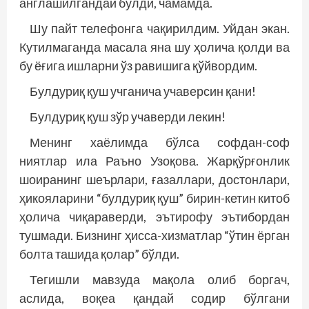
англашилгандай бўлди, чамамда.
Шу пайт телефонга чақирилдим. Уйдан экан.
Кутилмаганда масала яна шу ҳолича қолди ва
бу ёғига ишларни ўз равишига қўйвордим.
Булдуриқ қуш учганича учаверсин қани!
Булдуриқ қуш зўр учаверди лекин!
Менинг хаёлимда бўлса софдан-соф
ниятлар ила Раъно Узоқова. Жарқўрғонлик
шоиранинг шеърлари, ғазаллари, достонлари,
ҳикояларини “булдуриқ қуш” бирин-кетин китоб
ҳолича чиқараверди, эътирофу эътибордан
тушмади. Бизнинг ҳисса-хизматлар “ўтин ёрган
болта ташида қолар” бўлди.
Тегишли мавзуда мақола олиб боргач,
аслида, воқеа қандай содир бўлгани