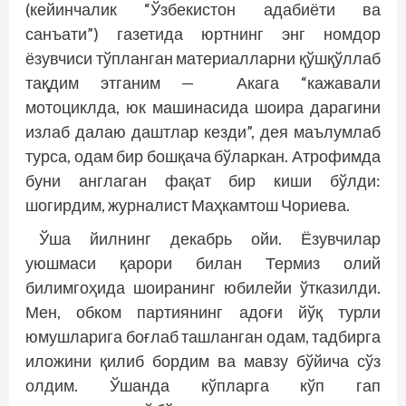
(кейинчалик “Ўзбекистон адабиёти ва
санъати”) газетида юртнинг энг номдор
ёзувчиси тўпланган материалларни қўшқўллаб
тақдим этганим — Акага “кажавали
мотоциклда, юк машинасида шоира дарагини
излаб далаю даштлар кезди”, дея маълумлаб
турса, одам бир бошқача бўларкан. Атрофимда
буни англаган фақат бир киши бўлди:
шогирдим, журналист Маҳкамтош Чориева.
Ўша йилнинг декабрь ойи. Ёзувчилар
уюшмаси қарори билан Термиз олий
билимгоҳида шоиранинг юбилейи ўтказилди.
Мен, обком партиянинг адоғи йўқ турли
юмушларига боғлаб ташланган одам, тадбирга
иложини қилиб бордим ва мавзу бўйича сўз
олдим. Ўшанда кўпларга кўп гап