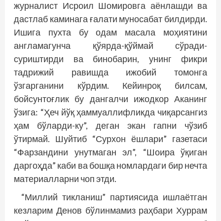
журналист Исроил Шомировга аёнлашди ва
дастлаб каминага ғалати муносабат билдирди.
Ишига пухта бу одам масала моҳиятини
англамагунча қўярда-қўймай сўради-
суриштирди ва бинобарин, унинг фикри
тадрижий равишда ижобий томонга
ўзгарганини кўрдим. Кейинроқ билсам,
бойсунтоғлик бу дангалчи ижодкор Аканинг
ўзига: “Ҳеч йўқ ҳаммуаллифликда чиқарсангиз
ҳам бўларди-ку”, деган экан гапни чўзиб
ўтирмай. Шуйтиб “Сурхон ёшлари” газетаси
“Фарзандини унутмаган эл”, “Шоира ўқиган
даргоҳда” каби ва бошқа номлардаги бир нечта
материалларни чоп этди.
“Миллий тикланиш” партиясида ишлаётган
кезларим Денов бўлинмамиз раҳбари Хуррам