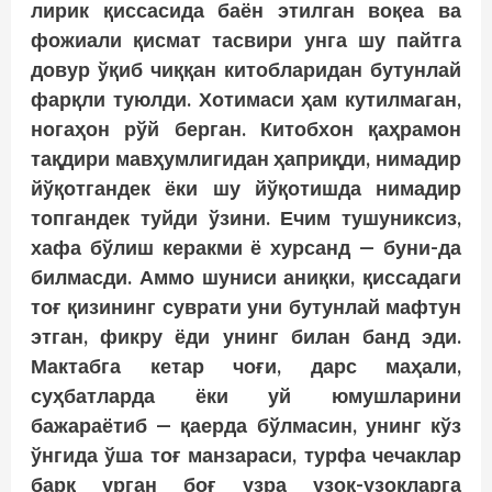
лирик қиссасида баён этилган воқеа ва
фожиали қисмат тасвири унга шу пайтга
довур ўқиб чиққан китобларидан бутунлай
фарқли туюлди. Хотимаси ҳам кутилмаган,
ногаҳон рўй берган. Китобхон қаҳрамон
тақдири мавҳумлигидан ҳаприқди, нимадир
йўқотгандек ёки шу йўқотишда нимадир
топгандек туйди ўзини. Ечим тушуниксиз,
хафа бўлиш керакми ё хурсанд — буни-да
билмасди. Аммо шуниси аниқки, қиссадаги
тоғ қизининг суврати уни бутунлай мафтун
этган, фикру ёди унинг билан банд эди.
Мактабга кетар чоғи, дарс маҳали,
суҳбатларда ёки уй юмушларини
бажараётиб — қаерда бўлмасин, унинг кўз
ўнгида ўша тоғ манзараси, турфа чечаклар
барқ урган боғ узра узоқ-узоқларга