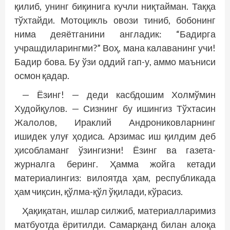
қилиб, унинг биқинига кучли ниқтайман. Таққа
тўхтайди. Мотоцикль овози тиниб, бобонинг
нима деяётганини англадик: “Бадирга
учрашдиларингми?” Воҳ, мана калаванинг учи!
Бадир бова. Бу ўзи оддий гап-у, аммо маъниси
осмон қадар.
— Ёзинг! — деди касбдошим Холмўмин
Худойқулов. — Сизнинг бу ишингиз Тўхтасин
Жалолов, Ираклий Андрониковларнинг
ишидек улуғ ҳодиса. Арзимас иш қилдим деб
ҳисобламанг ўзингизни! Ёзинг ва газета-
журналга беринг. Ҳамма жойга кетади
материалингиз: вилоятда ҳам, республикада
ҳам чиқсин, қўлма-қўл ўқилади, кўрасиз.
Ҳақиқатан, ишлар силжиб, материалларимиз
матбуотда ёритилди. Самарқанд билан алоқа