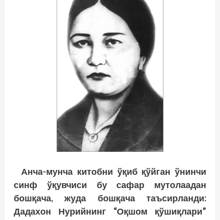
Анча-мунча китобни ўқиб қўйган ўнинчи
синф ўқувчиси бу сафар мутолаадан
бошқача, жуда бошқача таъсирланди:
Дадахон Нурийнинг “Оқшом қўшиқлари”