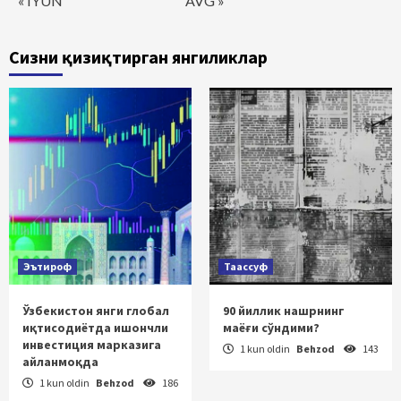
« IYUN
AVG »
Сизни қизиқтирган янгиликлар
Эътироф
Таассуф
Ўзбекистон янги глобал
90 йиллик нашрнинг
иқтисодиётда ишончли
маёғи сўндими?
инвестиция марказига
1 kun oldin
Behzod
143
айланмоқда
1 kun oldin
Behzod
186