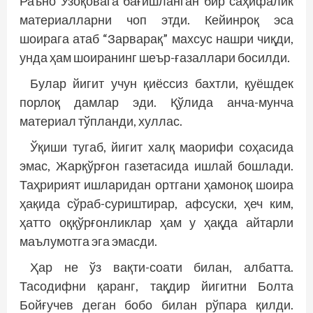
Раъно Узоқовага бағишланган бир саҳифалик
материалларни чоп этди. Кейинроқ эса
шоирага атаб “Зарварақ” махсус нашри чиқди,
унда ҳам шоиранинг шеър-ғазаллари босилди.
Булар йигит учун қиёссиз бахтли, қуёшдек
порлоқ дамлар эди. Қўлида анча-мунча
материал тўпланди, хуллас.
Ўқиши тугаб, йигит халқ маорифи соҳасида
эмас, Жарқўрғон газетасида ишлай бошлади.
Таҳририят ишларидан ортгани ҳамоноқ шоира
ҳақида сўраб-суриштирар, афсуски, ҳеч ким,
ҳатто оққўрғонликлар ҳам у ҳақда айтарли
маълумотга эга эмасди.
Ҳар не ўз вақти-соати билан, албатта.
Тасодифни қаранг, тақдир йигитни Болта
Бойғучев деган бобо билан рўпара қилди.