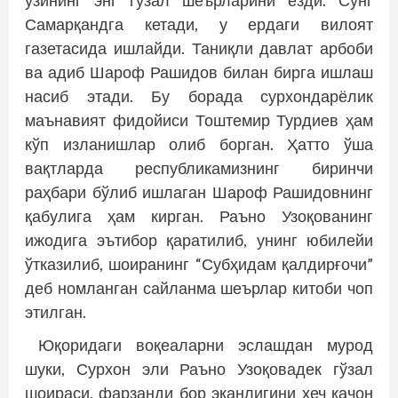
ўзининг энг гўзал шеърларини ёзди. Сўнг
Самарқандга кетади, у ердаги вилоят
газетасида ишлайди. Таниқли давлат арбоби
ва адиб Шароф Рашидов билан бирга ишлаш
насиб этади. Бу борада сурхондарёлик
маънавият фидойиси Тоштемир Турдиев ҳам
кўп изланишлар олиб борган. Ҳатто ўша
вақтларда республикамизнинг биринчи
раҳбари бўлиб ишлаган Шароф Рашидовнинг
қабулига ҳам кирган. Раъно Узоқованинг
ижодига эътибор қаратилиб, унинг юбилейи
ўтказилиб, шоиранинг “Субҳидам қалдирғочи”
деб номланган сайланма шеърлар китоби чоп
этилган.
Юқоридаги воқеаларни эслашдан мурод
шуки, Сурхон эли Раъно Узоқовадек гўзал
шоираси, фарзанди бор эканлигини ҳеч қачон