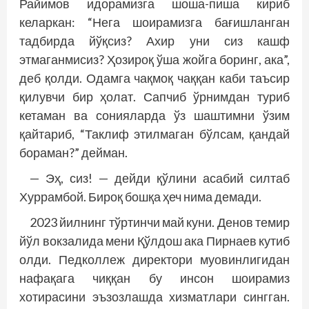
Райимов идорамизга шоша-пиша кириб
келаркан: “Нега шоирамизга бағишланган
тадбирда йўқсиз? Ахир уни сиз кашф
этмаганмисиз? Ҳозироқ ўша жойга боринг, ака”,
деб қолди. Одамга чақмоқ чаққан каби таъсир
қилувчи бир ҳолат. Сапчиб ўрнимдан туриб
кетаман ва сонияларда ўз шаштимни ўзим
қайтариб, “Таклиф этилмаган бўлсам, қандай
бораман?” дейман.
— Эҳ, сиз! — дейди қўлини асабий силтаб
Хуррамбой. Бироқ бошқа ҳеч нима демади.
2023 йилнинг тўртинчи май куни. Денов темир
йўл вокзалида мени Қўлдош ака Пирнаев кутиб
олди. Педколлеж директори муовинлигидан
нафақага чиққан бу инсон шоирамиз
хотирасини эъзозлашда хизматлари сингган.