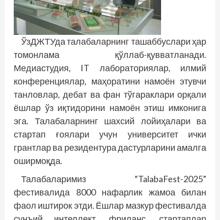
ЎзДЖТУда талабаларнинг ташаббуслари ҳар
томонлама қўллаб-қувватланади.
Медиастудия, IT лабораториялар, илмий
конференциялар, маҳоратини намоён этувчи
танловлар, дебат ва фан тўгараклари орқали
ёшлар ўз иқтидорини намоён этиш имконига
эга. Талабаларнинг шахсий лойиҳалари ва
стартап ғоялари учун университет ички
грантлар ва резидентура дастурларини амалга
оширмоқда.
Талабаларимиз “TalabaFest-2025”
фестивалида 8000 нафарлик жамоа билан
фаол иштирок этди. Ёшлар мазкур фестивалда
сунъий интеллект, фриланс, стартаплар