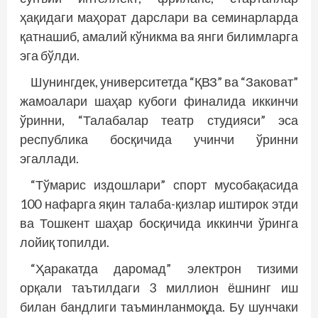
ҳақидаги маҳорат дарслари ва семинарларда
қатнашиб, амалий кўникма ва янги билимларга
эга бўлди.
Шунингдек, университетда “ҚВЗ” ва “Заковат”
жамоалари шаҳар кубоги финалида иккинчи
ўринни, “Талабалар театр студияси” эса
республика босқичида учинчи ўринни
эгаллади.
“Тўмарис издошлари” спорт мусобақасида
100 нафарга яқин талаба-қизлар иштирок этди
ва Тошкент шаҳар босқичида иккинчи ўринга
лойиқ топилди.
“Ҳаракатда даромад” электрон тизими
орқали таътилдаги 3 миллион ёшнинг иш
билан бандлиги таъминланмоқда. Бу шунчаки