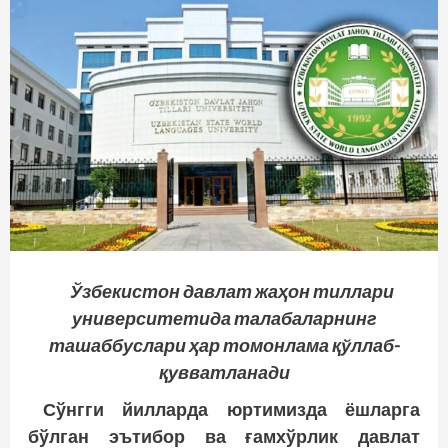
Ўзбекистон давлат жаҳон тиллари
университетида талабаларнинг
ташаббуслари
ҳар томонлама қўллаб-
қувватланади
Сўнгги йилларда юртимизда ёшларга
бўлган эътибор ва ғамхўрлик давлат