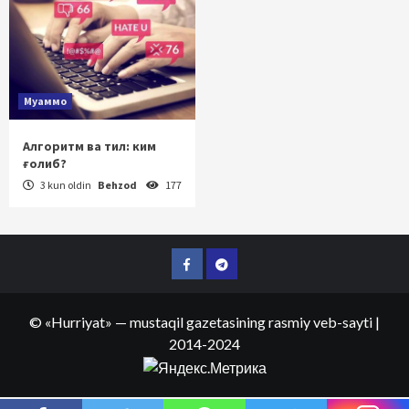
Муаммо
Алгоритм ва тил: ким
ғолиб?
3 kun oldin
Behzod
177
Facebook
Telegram
©
«Hurriyat»
— mustaqil gazetasining rasmiy veb-sayti
|
2014-2024