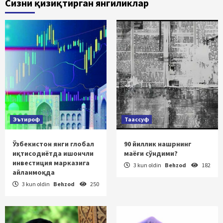
Сизни қизиқтирган янгиликлар
Эътироф
Таассуф
Ўзбекистон янги глобал
90 йиллик нашрнинг
иқтисодиётда ишончли
маёғи сўндими?
инвестиция марказига
3 kun oldin
Behzod
182
айланмоқда
3 kun oldin
Behzod
250