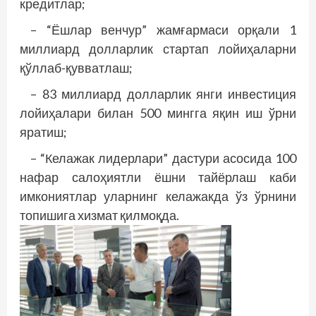
кредитлар;
– “Ёшлар венчур” жамғармаси орқали 1
миллиард долларлик стартап лойиҳаларни
қўллаб-қувватлаш;
– 83 миллиард долларлик янги инвестиция
лойиҳалари билан 500 мингга яқин иш ўрни
яратиш;
– “Келажак лидерлари” дастури асосида 100
нафар салоҳиятли ёшни тайёрлаш каби
имкониятлар уларнинг келажакда ўз ўрнини
топишига хизмат қилмоқда.