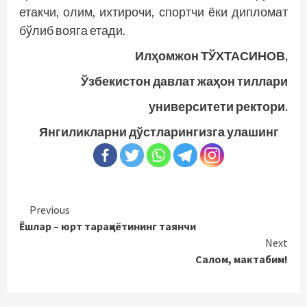
етакчи, олим, ихтирочи, спортчи ёки дипломат
бўлиб вояга етади.
Илҳомжон ТЎХТАСИНОВ,
Ўзбекистон давлат жаҳон тиллари
университети ректори.
Янгиликларни дўстларингизга улашинг
Continue
Previous
Ёшлар – юрт тараққиётининг таянчи
Reading
Next
Салом, мактабим!