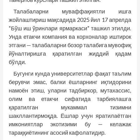
Талабаларни муваффақиятли ишга
жойлаштириш мақсадида 2025 йил 17 апрелда
“Бўш иш ўринлари ярмаркаси” ташкил этилди.
Унда етакчи компания ва корхоналар иштирок
этгани — талабаларни бозор талабига мувофиқ
йўналтиришга қаратилган жиддий қадам
бўлди.
Бугунги кунда университетлар фақат таълим
берувчи эмас, балки ёшларнинг иқтидорини
намоён этиш, уларни тадбиркор, мутахассис,
олим ва етакчи сифатида тарбиялашга
қаратилган мукаммал тизимни
шакллантирмоқда. Ёшлар учун яратилаётган
имкониятлар экотизими бу — келажак
тараққиётининг асосий кафолатидир.