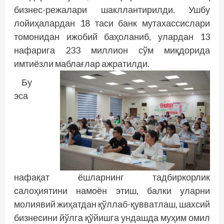
бизнес-режалари шакллантирилди. Ушбу
лойиҳалардан 18 таси банк мутахассислари
томонидан ижобий баҳоланиб, улардан 13
нафарига 233 миллион сўм миқдорида
имтиёзли маблағлар ажратилди.
Бу
эса
нафақат ёшларнинг тадбиркорлик
салоҳиятини намоён этиш, балки уларни
молиявий жиҳатдан қўллаб-қувватлаш, шахсий
бизнесини йўлга қўйишга ундашда муҳим омил