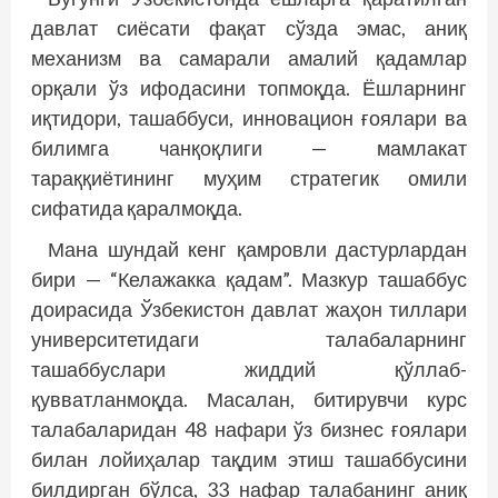
давлат сиёсати фақат сўзда эмас, аниқ
механизм ва самарали амалий қадамлар
орқали ўз ифодасини топмоқда. Ёшларнинг
иқтидори, ташаббуси, инновацион ғоялари ва
билимга чанқоқлиги — мамлакат
тараққиётининг муҳим стратегик омили
сифатида қаралмоқда.
Мана шундай кенг қамровли дастурлардан
бири — “Келажакка қадам”. Мазкур ташаббус
доирасида Ўзбекистон давлат жаҳон тиллари
университетидаги талабаларнинг
ташаббуслари жиддий қўллаб-
қувватланмоқда. Масалан, битирувчи курс
талабаларидан 48 нафари ўз бизнес ғоялари
билан лойиҳалар тақдим этиш ташаббусини
билдирган бўлса, 33 нафар талабанинг аниқ