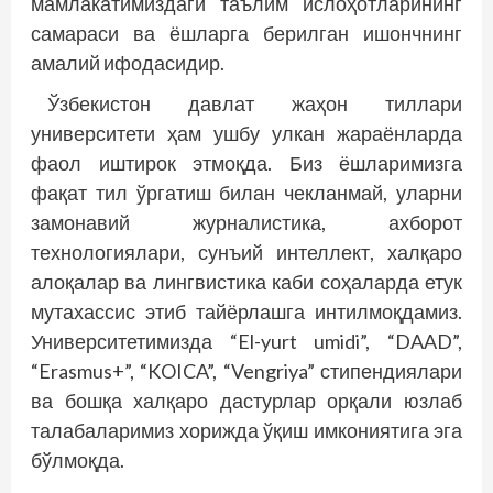
мамлакатимиздаги таълим ислоҳотларининг
самараси ва ёшларга берилган ишончнинг
амалий ифодасидир.
Ўзбекистон давлат жаҳон тиллари
университети ҳам ушбу улкан жараёнларда
фаол иштирок этмоқда. Биз ёшларимизга
фақат тил ўргатиш билан чекланмай, уларни
замонавий журналистика, ахборот
технологиялари, сунъий интеллект, халқаро
алоқалар ва лингвистика каби соҳаларда етук
мутахассис этиб тайёрлашга интилмоқдамиз.
Университетимизда “El-yurt umidi”, “DAAD”,
“Erasmus+”, “KOICA”, “Vengriya” стипендиялари
ва бошқа халқаро дастурлар орқали юзлаб
талабаларимиз хорижда ўқиш имкониятига эга
бўлмоқда.