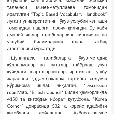
ютуқлари ҳам етарлича. Масалан, 3-босқич
талабаси М.Неъматуллаева томонидан
яратилган “Topic Based Vocabulary Handbook”
луғати университетнинг ўқув-услубий кенгаши
томонидан нашрга тавсия қилинди. Бу каби
амалий ишлар талабаларнинг лингвистик ва
услубий билимларини фаол татбиқ
этаётганини кўрсатади.
Шунингдек, талабаларга ўқув-методик
қўлланмалар ва луғатлар тайёрлаш учун
қуйидаги шарт-шароитлар яратилган: ушбу
жараённи қадам-бақадам тартибга солувчи
йўриқнома ишлаб чиқилган, “Discussion
room”лар, “British Council” билан ҳамкорликда
4150 та китобдан иборат кутубхона, “Korea
Corner” доирасида 532 та корейс адабиёти
китоблари жойлашган, Ахборот-ресурс