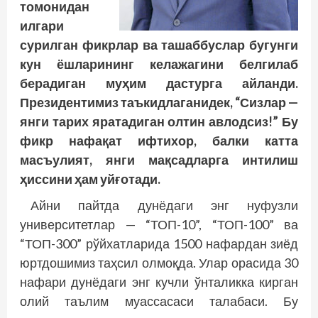
томонидан
илгари
сурилган фикрлар ва ташаббуслар бугунги
кун ёшларининг келажагини белгилаб
берадиган муҳим дастурга айланди.
Президентимиз таъкидлаганидек, “Сизлар —
янги тарих яратадиган олтин авлодсиз!” Бу
фикр нафақат ифтихор, балки катта
масъулият, янги мақсадларга интилиш
ҳиссини ҳам уйғотади.
Айни пайтда дунёдаги энг нуфузли
университетлар — “ТОП-10”, “ТОП-100” ва
“ТОП-300” рўйхатларида 1500 нафардан зиёд
юртдошимиз таҳсил олмоқда. Улар орасида 30
нафари дунёдаги энг кучли ўнталикка кирган
олий таълим муассасаси талабаси. Бу