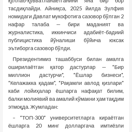
қўллаб-қувватланаётганини яна бир бор
тасдиқлайди. Айниқса, 2025 йилда Зулфия
номидаги Давлат мукофотига сазовор бўлган 2
нафар талаба — бири маданият ва
журналистика, иккинчиси адабиёт-бадиий
публицистика йўналиши бўйича юксак
эътиборга сазовор бўлди.
Президентимиз ташаббуси билан амалга
оширилаётган қатор дастурлар — “Бир
миллион дастурчи”, “Ёшлар бизнеси”,
“Келажакка қадам”, “Рақамли авлод қизлари”
каби лойиҳалар ёшларга нафақат билим,
балки молиявий ва амалий кўмакни ҳам тақдим
этмоқда. Жумладан:
– “ТОП-300” университетларга кираётган
ёшларга 20 минг долларгача имтиёзли