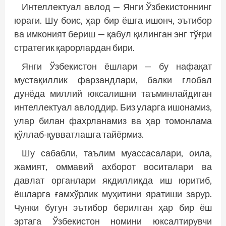
Интеллектуал авлод — Янги Ўзбекистоннинг
юраги. Шу боис, ҳар бир ёшга ишонч, эътибор
ва имконият бериш — қабул қилинган энг тўғри
стратегик қарорлардан бири.
Янги Ўзбекистон ёшлари — бу нафақат
мустақиллик фарзандлари, балки глобал
дунёда миллий юксалишни таъминлайдиган
интеллектуал авлоддир. Биз уларга ишонамиз,
улар билан фахрланамиз ва ҳар томонлама
қўллаб-қувватлашга тайёрмиз.
Шу сабабли, таълим муассасалари, оила,
жамият, оммавий ахборот воситалари ва
давлат органлари якдилликда иш юритиб,
ёшларга ғамхўрлик муҳитини яратиши зарур.
Чунки бугун эътибор берилган ҳар бир ёш
эртага Ўзбекистон номини юксалтирувчи