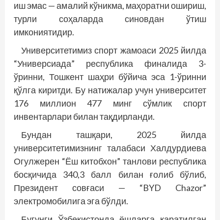
иш эмас — амалий кўникма, маҳоратни ошириш,
турли соҳаларда синовдан ўтиш
имкониятидир.
Университетимиз спорт жамоаси 2025 йилда
“Универсиада” республика финалида 3-
ўринни, Тошкент шаҳри бўйича эса 1-ўринни
қўлга киритди. Бу натижалар учун университет
176 миллион 477 минг сўмлик спорт
инвентарлари билан тақдирланди.
Бундан ташқари, 2025 йилда
университетимизнинг талабаси Халдурдиева
Огулжерен “Ёш китобхон” танлови республика
босқичида 340,3 балл билан ғолиб бўлиб,
Президент совғаси — “BYD Chazor”
электромобилига эга бўлди.
Бугунги Ўзбекистонда ёшларга қаратилган