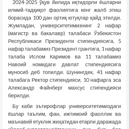
2024-2025 ўқув йилида иқтидорли ёшларни
илмий-тадқиқот фаолиятига кенг жалб этиш
борасида 100 дан ортиқ ютуқлар қайд этилди.
Жумладан, университетимизнинг 2 нафар
(магистр ва бакалавр) талабаси Ўзбекистон
Республикаси Президенти стипендиясига, 5
нафар талабамиз Президент грантига, 1 нафар
талаба Ислом Каримов ва 11 талабамиз
Навоий номидаги давлат стипендиясига
муносиб деб топилди. Шунингдек, 41 нафар
талабага Ректор стипендияси, 10 нафарга эса
Александр Файнберг махсус стипендияси
берилди.
Бу каби эътирофлар университетимиздаги
ёшлар таълим, фан, ижтимоий фаоллик ва
маънавий етуклик жиҳатидан етарли даражада