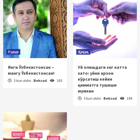
Ғурур
Ҳуқуқ
Янги Ўзбекистонсан –
Уй олишдаги энг катта
мангу Ўзбекистонсан!
хато: уйни арзон
кўрсатиш кейин
3 kun oldin
Behzod
165
қимматга тушиши
мумкин
3 kun oldin
Behzod
194