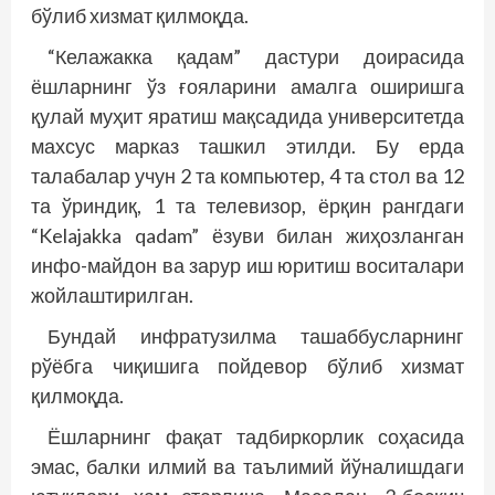
бўлиб хизмат қилмоқда.
“Келажакка қадам” дастури доирасида
ёшларнинг ўз ғояларини амалга оширишга
қулай муҳит яратиш мақсадида университетда
махсус марказ ташкил этилди. Бу ерда
талабалар учун 2 та компьютер, 4 та стол ва 12
та ўриндиқ, 1 та телевизор, ёрқин рангдаги
“Kelajakka qadam” ёзуви билан жиҳозланган
инфо-майдон ва зарур иш юритиш воситалари
жойлаштирилган.
Бундай инфратузилма ташаббусларнинг
рўёбга чиқишига пойдевор бўлиб хизмат
қилмоқда.
Ёшларнинг фақат тадбиркорлик соҳасида
эмас, балки илмий ва таълимий йўналишдаги