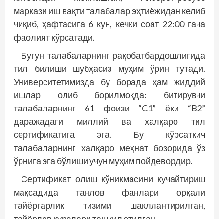
маркази иш вақти талабалар эҳтиёжидан келиб
чиқиб, ҳафтасига 6 кун, кечки соат 22:00 гача
фаолият кўрсатади.
Бугун талабаларнинг рақобатбардошлигида
тил билиши шубҳасиз муҳим ўрин тутади.
Университетимизда бу борада ҳам жиддий
ишлар олиб борилмоқда: битирувчи
талабаларнинг 61 фоизи “C1” ёки “B2”
даражадаги миллий ва халқаро тил
сертификатига эга. Бу кўрсаткич
талабаларнинг халқаро меҳнат бозорида ўз
ўрнига эга бўлиши учун муҳим пойдевордир.
Сертификат олиш кўникмасини кучайтириш
мақсадида танлов фанлари орқали
тайёргарлик тизими шакллантирилган,
тайёрлов курслари ташкил этилган.