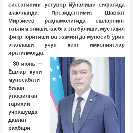
сиёсатининг устувор йўналиши сифатида
шаклланди. Президентимиз Шавкат
Мирзиёев раҳнамолигида ёшларнинг
таълим олиши, касбга эга бўлиши, мустақил
фикр юритиши ва жамиятда муносиб ўрин
эгаллаши учун кенг имкониятлар
яратилмоқда.
30 июнь —
Ёшлар куни
муносабати
билан
ўтказилган
тарихий
учрашувда
давлат
раҳбари