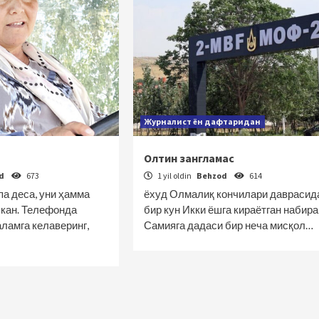
Журналист ён дафтаридан
Олтин зангламас
od
673
1 yil oldin
Behzod
614
па деса, уни ҳамма
ёхуд Олмалиқ кончилари даврасид
кан. Телефонда
бир кун Икки ёшга кираётган набир
ламга келаверинг,
Самияга дадаси бир неча мисқол…