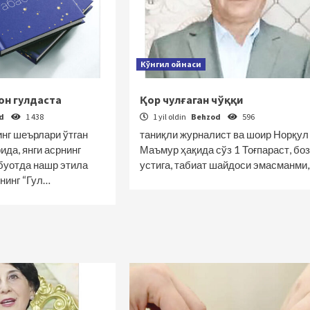
Кўнгил ойнаси
он гулдаста
Қор чулғаган чўққи
od
1 438
1 yil oldin
Behzod
596
нг шеърлари ўтган
таниқли журналист ва шоир Норқул
ида, янги асрнинг
Маъмур ҳақида сўз 1 Тоғпараст, боз
буотда нашр этила
устига, табиат шайдоси эмасманми
нинг “Гул…