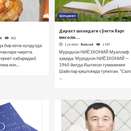
Шеърият
Дарахт шохидаги сўнгги барг
мисоли…
od
662
1 yil oldin
Behzod
1 347
а бир кеча-кундузда
ўлаклари чиқитга
Муродхон НИЁЗХОНИЙ Муаллиф
тернет хабаридан)
ҳақида: Муродхон НИЁЗХОНИЙ —
гина нон…
1960 йилда Иштихон туманининг
Шайхлар қишлоғида туғилган. “Сал
…