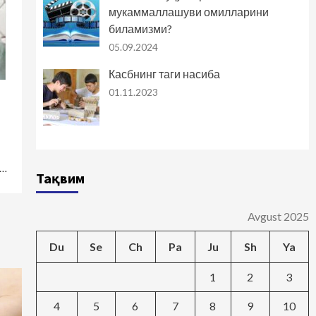
мукаммаллашуви омилларини
биламизми?
05.09.2024
Касбнинг таги насиба
01.11.2023
,…
Тақвим
Avgust 2025
Du
Se
Ch
Pa
Ju
Sh
Ya
1
2
3
4
5
6
7
8
9
10