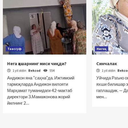
Таассуф
Нигоҳ
Нега ҳашарнинг миси чиқди?
Синчалак
1 yil oldin
Behzod
554
1 yil oldin
Behz
Андижон яна “саҳна”да. Ижтимоий
Уйчида Раъно о
тармоқларда Андижон вилояти
яхши билишар э
Марҳамат туманидаги 42-мактаб
гаплашдик. — Да
директори З.Мамажонова жорий
мен…
йилнинг 2…