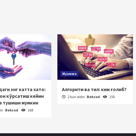
Муаммо
аги энг катта хато:
Алгоритм ва тил: ким ғолиб?
зон кўрсатиш кейин
2 kun oldin
Behzod
150
а тушиши мумкин
din
Behzod
168