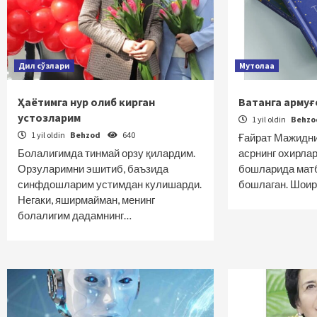
Дил сўзлари
Мутолаа
Ҳаётимга нур олиб кирган
Ватанга армуғ
устозларим
1 yil oldin
Behz
1 yil oldin
Behzod
640
Ғайрат Мажидни
Болалигимда тинмай орзу қилардим.
асрнинг охирлар
Орзуларимни эшитиб, баъзида
бошларида мат
синфдошларим устимдан кулишарди.
бошлаган. Шоир
Негаки, яширмайман, менинг
болалигим дадамнинг…