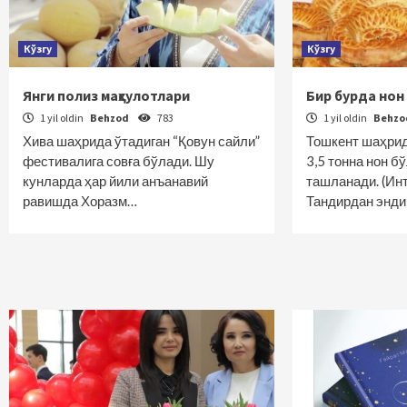
Кўзгу
Кўзгу
Янги полиз маҳсулотлари
Бир бурда нон
1 yil oldin
Behzod
783
1 yil oldin
Behz
Хива шаҳрида ўтадиган “Қовун сайли”
Тошкент шаҳрид
фестивалига совға бўлади. Шу
3,5 тонна нон б
кунларда ҳар йили анъанавий
ташланади. (Ин
равишда Хоразм…
Тандирдан энди