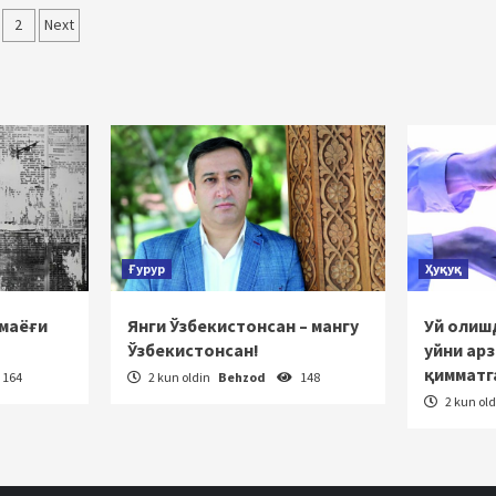
qolalar
2
Next
‘yicha
rakatlanish
Ғурур
Ҳуқуқ
 маёғи
Янги Ўзбекистонсан – мангу
Уй олишд
Ўзбекистонсан!
уйни ар
қимматг
164
2 kun oldin
Behzod
148
2 kun ol