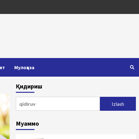
ят
Мулоҳаза
Қидириш
Qidirshish:
Муаммо