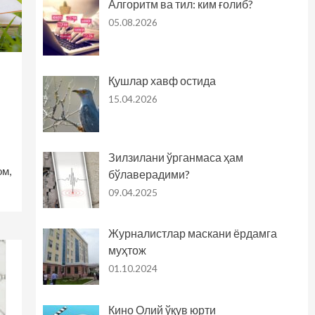
Алгоритм ва тил: ким ғолиб?
05.08.2026
Қушлар хавф остида
15.04.2026
Зилзилани ўрганмаса ҳам
ом,
бўлаверадими?
09.04.2025
Журналистлар маскани ёрдамга
муҳтож
01.10.2024
Кино Олий ўқув юрти