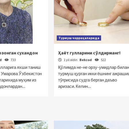
Турмуш чорраҳаларида
қозонган сухандон
Ҳаёт гулларини сўлдирманг!
od
733
1 yil oldin
Behzod
522
илларига яхши таниш
Қўлимда не-не орзу-умидлар била
 Умарова Ўзбекистон
турмуш қурган икки ёшнинг ажраши
тарихида муҳим из
тўғрисида судга берган даъво
андонлардан…
аризаси. Келин…