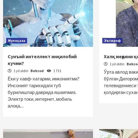
Мулоҳаза
Эътироф
Сунъий интеллект инқилобий
Халқ меҳрини 
кучми?
1 yil oldin
Behz
1 yil oldin
Behzod
1 731
Ўрта авлод вак
Ёки у хавф-хатарми, имкониятми?
бўлган Дилором
Инсоният тарихидаги туб
телевидениеси 
бурилишлар даврида яшаяпмиз.
қолдирган сух
Электр токи, интернет, мобиль
алоқа…