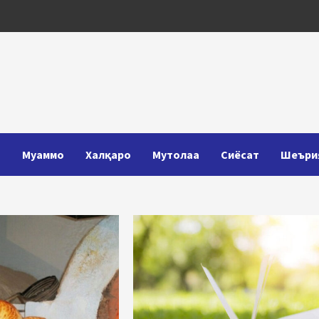
Т
Муаммо
Халқаро
Мутолаа
Сиёсат
Шеъри