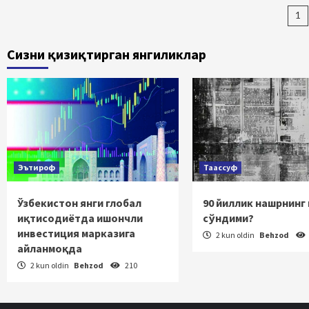
Ma
1
bo
Сизни қизиқтирган янгиликлар
ha
Эътироф
Таассуф
Ўзбекистон янги глобал
90 йиллик нашрнинг
иқтисодиётда ишончли
сўндими?
инвестиция марказига
2 kun oldin
Behzod
айланмоқда
2 kun oldin
Behzod
210