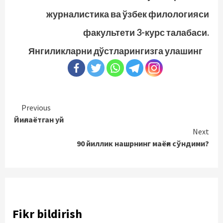
журналистика ва ўзбек филологияси
факультети 3-курс талабаси.
Янгиликларни дўстларингизга улашинг
Continue
Previous
Йиғлаётган уй
Reading
Next
90 йиллик нашрнинг маёғи сўндими?
Fikr bildirish