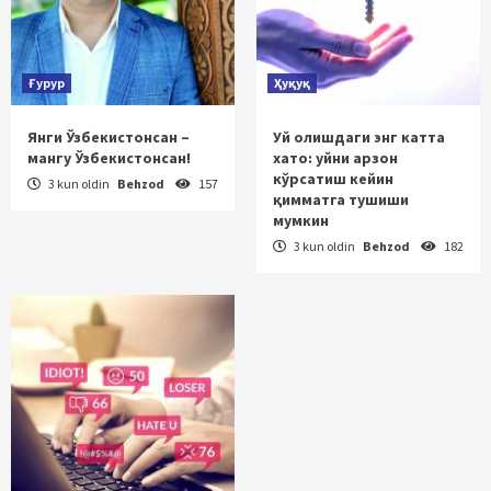
Ғурур
Ҳуқуқ
Янги Ўзбекистонсан –
Уй олишдаги энг катта
мангу Ўзбекистонсан!
хато: уйни арзон
кўрсатиш кейин
3 kun oldin
Behzod
157
қимматга тушиши
мумкин
3 kun oldin
Behzod
182