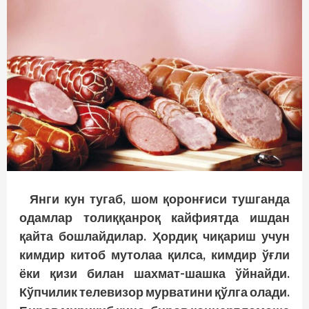
Янги кун тугаб, шом қоронғиси тушганда
одамлар толиққанроқ кайфиятда ишдан
қайта бошлайдилар. Ҳордиқ чиқариш учун
кимдир китоб мутолаа қилса, кимдир ўғли
ёки қизи билан шахмат-шашка ўйнайди.
Кўпчилик телевизор мурватини қўлга олади.