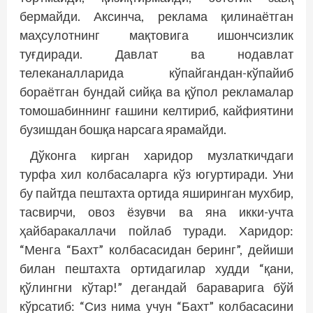
бермайди. Аксинча, реклама қилинаётган
маҳсулотнинг мақтовига ишончсизлик
туғдиради. Давлат ва нодавлат
телеканалларида кўпайгандан-кўпайиб
бораётган бундай сийқа ва қўпол рекламалар
томошабиннинг ғашини келтириб, кайфиятини
бузишдан бошқа нарсага ярамайди.
Дўконга кирган харидор музлаткичдаги
турфа хил колбасаларга кўз югуртиради. Уни
бу пайтда пештахта ортида яширинган мухбир,
тасвирчи, овоз ёзувчи ва яна икки-учта
ҳайбаракаллачи пойлаб туради. Харидор:
“Менга “Бахт” колбасасидан беринг”, дейиши
билан пештахта ортидагилар худди “қани,
қўлингни кўтар!” дегандай бараварига бўй
кўрсатиб: “Сиз нима учун “Бахт” колбасасини