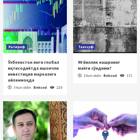
Эътироф
Таассуф
Ўзбекистон янги глобал
90 йиллик нашрнинг
иқтисодиётда ишончли
маёғи сўндими?
инвестиция марказига
3 kun oldin
Behzod
171
айланмоқда
3 kun oldin
Behzod
220