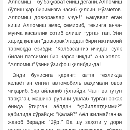
Алпомиш — бу бақувват ейиш дегани. Алпомиш
бўлиш ҳар биримизга насиб қилсин. Рўзметов.
Алпомиш довюраклар учун!” Бақувват еган
киши Алпомиш эмас, семириб, текинга анча-
мунча касаллик сотиб олиши турган гап. Уни
харид қилган “довюрак”лардан бири ижтимоий
тармоқда ёзибди: “Колбасангиз ичидан суяк
билан патсимон бир нарса чиқди”. Ана холос!
“Алпомиш” ўзини ўзи фош қилибди-да!
Энди бунисига қаранг: катта тезликда
келаётган енгил автомобиль ваҳимали овоз
чиқариб, бир айланиб тўхтайди. Чанг ва тутун
тарқагач, машина рулини ушлаб турган эркак
ёнида ўтирган аёлдан “қойиллатдимми?”
қабилида сўрайди: “Қалай?” Аёл жилмайганча
жавоб беради: “Зўр!” Ва шу заҳоти у дори
солинган кичкина идишни эркакнинг кўзига