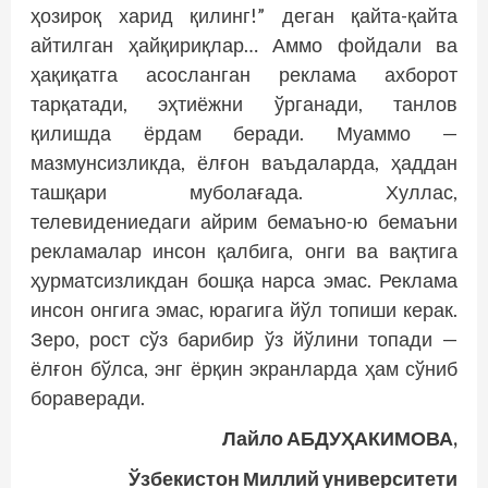
ҳозироқ харид қилинг!” деган қайта-қайта
айтилган ҳайқириқлар… Аммо фойдали ва
ҳақиқатга асосланган реклама ахборот
тарқатади, эҳтиёжни ўрганади, танлов
қилишда ёрдам беради. Муаммо —
мазмунсизликда, ёлғон ваъдаларда, ҳаддан
ташқари муболағада. Хуллас,
телевидениедаги айрим бемаъно-ю бемаъни
рекламалар инсон қалбига, онги ва вақтига
ҳурматсизликдан бошқа нарса эмас. Реклама
инсон онгига эмас, юрагига йўл топиши керак.
Зеро, рост сўз барибир ўз йўлини топади —
ёлғон бўлса, энг ёрқин экранларда ҳам сўниб
бораверади.
Лайло АБДУҲАКИМОВА,
Ўзбекистон Миллий университети