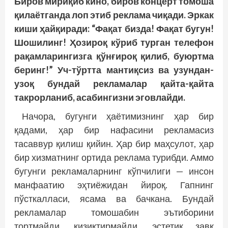
Биров мириқиб кино, биров концерт томоша
қилаётганда лоп этиб реклама чиқади. Эркак
киши ҳайқиради: “Фақат бизда! Фақат бугун!
Шошилинг! Ҳозироқ кўриб турган телефон
рақамларингизга қўнғироқ қилиб, буюртма
беринг!” Уч-тўртта мантиқсиз ва узундан-
узоқ бундай рекламалар қайта-қайта
такрорланиб, асабингизни эговлайди.
Начора, бугунги ҳаётимизнинг ҳар бир
қадами, ҳар бир нафасини рекламасиз
тасаввур қилиш қийин. Ҳар бир маҳсулот, ҳар
бир хизматнинг ортида реклама турибди. Аммо
бугунги рекламаларнинг кўпчилиги — инсон
манфаатию эҳтиёжидан йироқ. Гапнинг
пўсткалласи, ясама ва бачкана. Бундай
рекламалар томошабин эътиборини
тортмайди, қизиқтирмайди, эстетик завқ