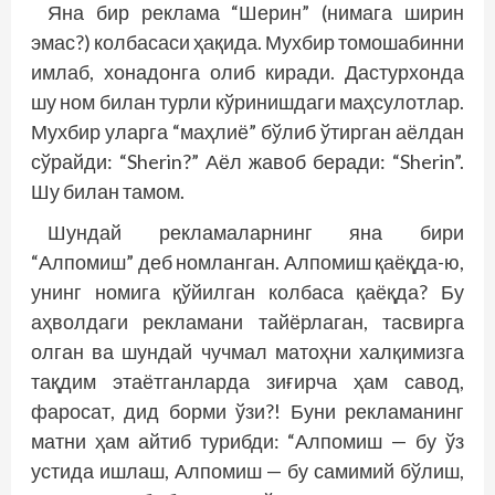
Яна бир реклама “Шерин” (нимага ширин
эмас?) колбасаси ҳақида. Мухбир томошабинни
имлаб, хонадонга олиб киради. Дастурхонда
шу ном билан турли кўринишдаги маҳсулотлар.
Мухбир уларга “маҳлиё” бўлиб ўтирган аёлдан
сўрайди: “Sherin?” Аёл жавоб беради: “Sherin”.
Шу билан тамом.
Шундай рекламаларнинг яна бири
“Алпомиш” деб номланган. Алпомиш қаёқда-ю,
унинг номига қўйилган колбаса қаёқда? Бу
аҳволдаги рекламани тайёрлаган, тасвирга
олган ва шундай чучмал матоҳни халқимизга
тақдим этаётганларда зиғирча ҳам савод,
фаросат, дид борми ўзи?! Буни рекламанинг
матни ҳам айтиб турибди: “Алпомиш — бу ўз
устида ишлаш, Алпомиш — бу самимий бўлиш,