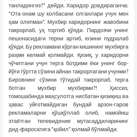
танладингиз?” дейди. Харидор довдираганча:
“Ота-онам шу колбасани олганлари учун мен
ҳам оляпман”. Мухбир харидорнинг жавобини
такрорлаб, уҳ тортиб қўяди. Пардозчи унинг
пешонасидаги терни артиб, юзини пудралаб
қўяди. Бу рекламани кўрган кишининг мухбирга
раҳми келмай қолмайди. Қизиқ, у харидорни
чўчитгани учун терга ботдими ёки унинг бор-
йўғи тўртта сўзини айнан такрорлагани учунми?
Бировнинг сўзини тўтидай такрорлаб, терга
ботган мухбир мухбирми?! Ҳиссиз,
томошабинда маҳсулотга нисбатан қизиқиш ва
ҳавас уйғотмайдиган бундай арзон-гаров
рекламаларни қўшқўллаб олиб, намойиш
этаётган телевидение мутасаддиларининг
дид-фаросатига “қойил” қолмай бўлмайди.