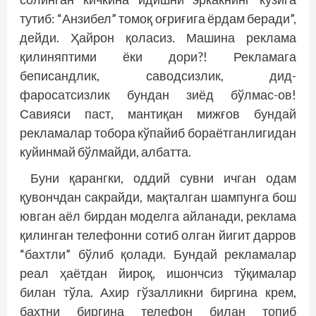
тутиб: “Анзибел” томоқ оғриғига ёрдам беради”,
дейди. Ҳайрон қоласиз. Машина реклама
қилиняптими ёки дори?! Рекламага
беписандлик, саводсизлик, дид-
фаросатсизлик бундан зиёд бўлмас-ов!
Савияси паст, мантиқан мижғов бундай
рекламалар тобора кўпайиб бораётганлигидан
куйинмай бўлмайди, албатта.
Буни қарангки, оддий сувни ичган одам
қувончдан сакрайди, мақталган шампунга бош
ювган аёл бирдан моделга айланади, реклама
қилинган телефонни сотиб олган йигит дарров
“бахтли” бўлиб қолади. Бундай рекламалар
реал ҳаётдан йироқ, ишончсиз тўқималар
билан тўла. Ахир гўзалликни биргина крем,
бахтни биргина телефон билан топиб