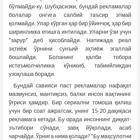
бўлмайди-ку. Шубҳасизки, бундай рекламалар
болалар онгига салбий таъсир этмай
қолмайди. Улар кўрган ҳар бир ўйинчоқ, ҳар бир
ширинликка етишга интилади. Уларни ўзи учун
“зарур” деб ҳисоблайди. Натижада реал
эҳтиёж ўрнини сунъий эҳтиёж эгаллай
бошлайди. Боланинг қалби тобора
истеъмолчиликка кўникиб, табиийликдан
узоқлаша боради.
Бундай савияси паст рекламалар нафақат
мазмунсиз, мантиқсиз, балки инсон вақтининг
ўғриси ҳамдир. Бир сериални томоша қилиш
учун бир соат ажратсак, унинг 15-20 дақиқаси
рекламага кетади. Бу орада инсоннинг диққат-
эътибори сўнади, завқ йўқолади, асаб
чарчайди. Ўрнига нима қолади? “Бу маҳсулотни