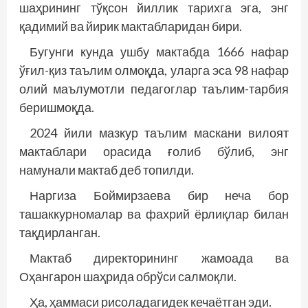
шаҳрининг тўқсон йиллик тарихга эга, энг
қадимий ва йирик мактабларидан бири.
Бугунги кунда ушбу мактабда 1666 нафар
ўғил-қиз таълим олмоқда, уларга эса 98 нафар
олий маълумотли педагоглар таълим-тарбия
беришмоқда.
2024 йили мазкур таълим маскани вилоят
мактаблари орасида ғолиб бўлиб, энг
намунали мактаб деб топилди.
Наргиза Боймирзаева бир неча бор
ташаккурномалар ва фахрий ёрлиқлар билан
тақдирланган.
Мактаб директорининг жамоада ва
Оҳангарон шаҳрида обрўси салмоқли.
Ҳа, ҳаммаси рисоладагидек кечаётган эди.