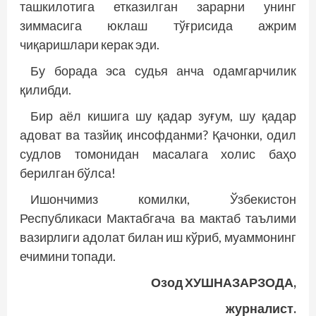
ташкилотига етказилган зарарни унинг
зиммасига юклаш тўғрисида ажрим
чиқаришлари керак эди.
Бу борада эса судья анча одамгарчилик
қилибди.
Бир аёл кишига шу қадар зуғум, шу қадар
адоват ва тазйиқ инсофданми? Қачонки, одил
судлов томонидан масалага холис баҳо
берилган бўлса!
Ишончимиз комилки, Ўзбекистон
Республикаси Мактабгача ва мактаб таълими
вазирлиги адолат билан иш кўриб, муаммонинг
ечимини топади.
Озод ХУШНАЗАРЗОДА,
журналист.