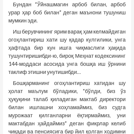
Бундан “Ўйнашмагин арбоб билан, арбоб
урар ҳар боб билан” деган маънони тушуниш
мумкин эди.
Иш берувчининг ярим варақ ҳам келмайдиган
огоҳлантириш хати шу қадар кулгилики, унга
ҳафтада бир кун ишга чиқмаслиги ҳақида
тушунтиришибди-ю, бироқ Меҳнат кодексининг
144-моддаси асосида унга бошқа иш ўрнини
таклиф этишни унутишибди…
Бошқарманинг огоҳлантириш хатидан шу
ҳолат маълум бўладики, “бўлди, биз ўз
ҳуқуқини талаб қиладиган мактаб директори
билан ишлашни хоҳламаймиз, биз судга
мурожаат қилганларни ёқтирмаймиз, уни
мактабдан ҳайдаймиз” деган фикрлар келиб
чиқади ва пенсиясига бир йил қолган ходимни