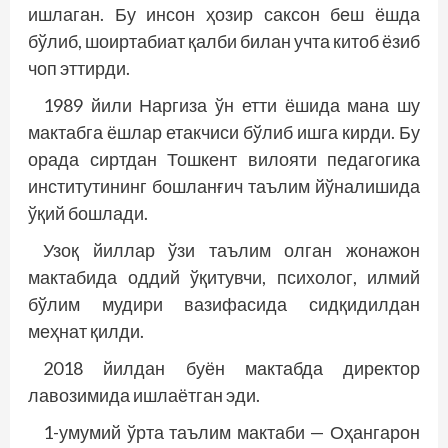
ишлаган. Бу инсон ҳозир саксон беш ёшда
бўлиб, шоиртабиат қалби билан учта китоб ёзиб
чоп эттирди.
1989 йили Наргиза ўн етти ёшида мана шу
мактабга ёшлар етакчиси бўлиб ишга кирди. Бу
орада сиртдан Тошкент вилояти педагогика
институтининг бошланғич таълим йўналишида
ўқий бошлади.
Узоқ йиллар ўзи таълим олган жонажон
мактабида оддий ўқитувчи, психолог, илмий
бўлим мудири вазифасида сидқидилдан
меҳнат қилди.
2018 йилдан буён мактабда директор
лавозимида ишлаётган эди.
1-умумий ўрта таълим мактаби — Оҳангарон