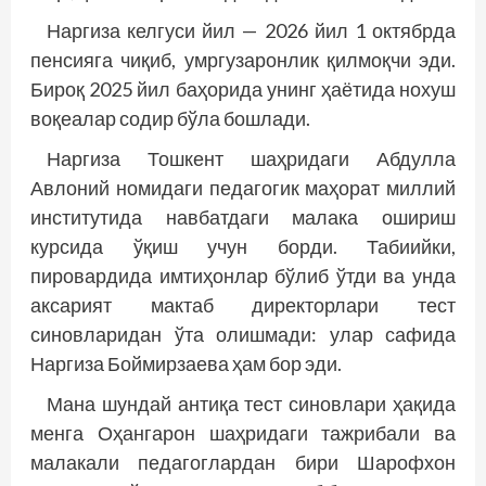
Наргиза келгуси йил — 2026 йил 1 октябрда
пенсияга чиқиб, умргузаронлик қилмоқчи эди.
Бироқ 2025 йил баҳорида унинг ҳаётида нохуш
воқеалар содир бўла бошлади.
Наргиза Тошкент шаҳридаги Абдулла
Авлоний номидаги педагогик маҳорат миллий
институтида навбатдаги малака ошириш
курсида ўқиш учун борди. Табиийки,
пировардида имтиҳонлар бўлиб ўтди ва унда
аксарият мактаб директорлари тест
синовларидан ўта олишмади: улар сафида
Наргиза Боймирзаева ҳам бор эди.
Мана шундай антиқа тест синовлари ҳақида
менга Оҳангарон шаҳридаги тажрибали ва
малакали педагоглардан бири Шарофхон