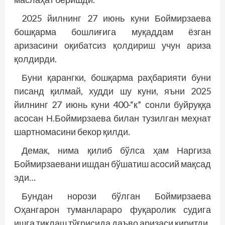
2025 йилнинг 27 июнь куни Боймирзаева
бошқарма бошлиғига муқаддам ёзган
аризасини оқибатсиз қолдириш учун ариза
қолдирди.
Буни қарангки, бошқарма раҳбарияти буни
писанд қилмай, худди шу куни, яъни 2025
йилнинг 27 июнь куни 400-“к” сонли буйруққа
асосан Н.Боймирзаева билан тузилган меҳнат
шартномасини бекор қилди.
Демак, нима қилиб бўлса ҳам Наргиза
Боймирзаевани ишдан бўшатиш асосий мақсад
эди…
Бундан норози бўлган Боймирзаева
Оҳангарон туманлараро фуқаролик судига
ишга тиклаш тўғрисида даъво аризаси киритди.