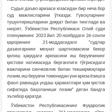
Судья даъво аризаси юзасидан бир неча бор
суд мажлисларини ўтказди. Гувоҳларнинг
тушунтиришларини диққат билан тинглади ва
ниҳоят, Ўзбекистон Республикаси Олий суди
пленумининг 2023 йил 20 ноябрдаги 26-сонли
қарорининг 21-моддасидаги “судлар
даъвогарнинг меҳнат шартномасини бекор
қилиш ҳақидаги аризасини иш берувчининг
қистови натижасида берганлиги тўғрисидаги
важларини синчковлик билан текширмоқлари
лозим, иш берувчи томонидан уни ариза ёзишга
фаол равишда ундаш ҳаракатлари ҳам қистов
сифатида баҳоланиши лозим” деган бандга
эътибор қаратди.
Ўзбекистон Республикасининг Фуқаролик
процессуал кодекси 266-моддасига кўра,