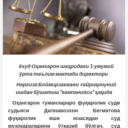
ёхуд Оҳангарон шаҳридаги 1-умумий
ўрта таълим мактаби директори
Наргиза Боймирзаевани ғайриқонуний
ишдан бўшатиш “кампанияси” ҳақида
Оҳангарон туманлараро фуқаролик суди
судьяси Дилнавозхон Бегматова
фуқаролик иши юзасидан суд
музокараларини ўтказиб бўлгач, суд