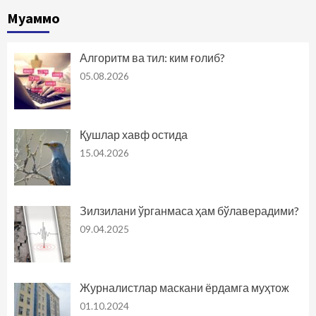
Муаммо
Алгоритм ва тил: ким ғолиб?
05.08.2026
Қушлар хавф остида
15.04.2026
Зилзилани ўрганмаса ҳам бўлаверадими?
09.04.2025
Журналистлар маскани ёрдамга муҳтож
01.10.2024