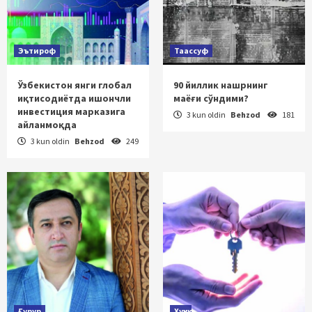
Эътироф
Таассуф
Ўзбекистон янги глобал
90 йиллик нашрнинг
иқтисодиётда ишончли
маёғи сўндими?
инвестиция марказига
3 kun oldin
Behzod
181
айланмоқда
3 kun oldin
Behzod
249
Ғурур
Ҳуқуқ