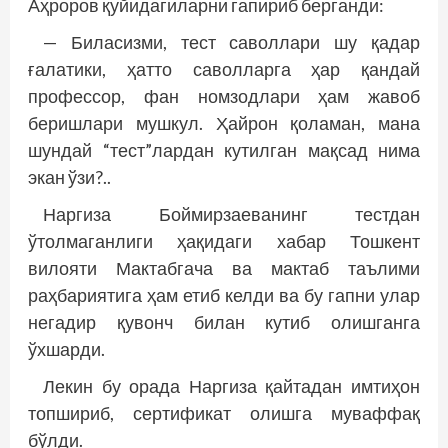
Аҳроров қуйидагиларни гапириб берганди:
— Биласизми, тест саволлари шу қадар
ғалатики, ҳатто саволларга ҳар қандай
профессор, фан номзодлари ҳам жавоб
беришлари мушкул. Ҳайрон қоламан, мана
шундай “тест”лардан кутилган мақсад нима
экан ўзи?..
Наргиза Боймирзаеванинг тестдан
ўтолмаганлиги ҳақидаги хабар Тошкент
вилояти Мактабгача ва мактаб таълими
раҳбариятига ҳам етиб келди ва бу гапни улар
негадир қувонч билан кутиб олишганга
ўхшарди.
Лекин бу орада Наргиза қайтадан имтиҳон
топшириб, сертификат олишга муваффақ
бўлди.