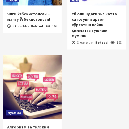
Янги Ўзбекистонсан –
Уй олишдаги энг катта
мангу Ўзбекистонсан!
хато: уйни арзон
кўрсатиш кейин
3 kun oldin
Behzod
163
қимматга тушиши
мумкин
3 kun oldin
Behzod
193
Муаммо
Алгоритм ва тил: ким