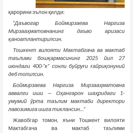
қарорини эълон қилди:
“Даъвогар Боймирзаева Наргиза
Мирзааҳматовнанинг даъво аризаси
қаноатлантирилсин.
Тошкент вилояти Мактабгача ва мактаб
таълими бошқармасининг 2025 йил 27
июндаги 400-“к” сонли буйруғи ғайриқонуний
деб топилсин.
Боймирзаева Наргиза Мирзааҳматовна
аввалги иши — Оҳангарон шаҳридаги 1-
умумий ўрта таълим мактаби директори
лавозимига ишга тиклансин…”
Жавобгар томон, яъни Тошкент вилояти
Мактабгача ва мактаб таълими