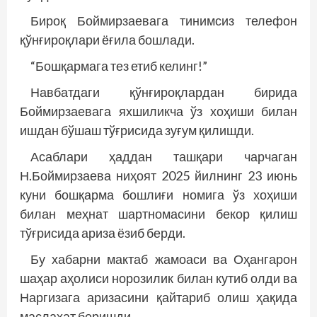
Бироқ Боймирзаевага тинимсиз телефон
қўнғироқлари ёғила бошлади.
“Бошқармага тез етиб келинг!”
Навбатдаги қўнғироқлардан бирида
Боймирзаевага яхшиликча ўз хоҳиши билан
ишдан бўшаш тўғрисида зуғум қилишди.
Асаблари ҳаддан ташқари чарчаган
Н.Боймирзаева ниҳоят 2025 йилнинг 23 июнь
куни бошқарма бошлиғи номига ўз хоҳиши
билан меҳнат шартномасини бекор қилиш
тўғрисида ариза ёзиб берди.
Бу хабарни мактаб жамоаси ва Оҳангарон
шаҳар аҳолиси норозилик билан кутиб олди ва
Наргизага аризасини қайтариб олиш ҳақида
маслаҳат беришди.