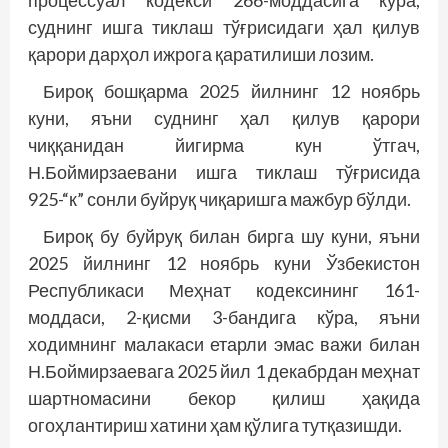
суднинг ишга тиклаш тўғрисидаги ҳал қилув
қарори дарҳол ижрога қаратилиши лозим.
Бироқ бошқарма 2025 йилнинг 12 ноябрь
куни, яъни суднинг ҳал қилув қарори
чиққанидан йигирма кун ўтгач,
Н.Боймирзаевани ишга тиклаш тўғрисида
925-“к” сонли буйруқ чиқаришга мажбур бўлди.
Бироқ бу буйруқ билан бирга шу куни, яъни
2025 йилнинг 12 ноябрь куни Ўзбекистон
Республикаси Меҳнат кодексининг 161-
моддаси, 2-қисми 3-бандига кўра, яъни
ходимнинг малакаси етарли эмас важи билан
Н.Боймирзаевага 2025 йил 1 декабрдан меҳнат
шартномасини бекор қилиш ҳақида
огоҳлантириш хатини ҳам қўлига тутқазишди.