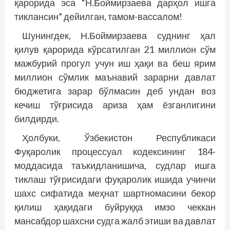
қарорида эса “Н.Боймирзаева дарҳол ишга
тиклансин” дейилган, тамом-вассалом!
Шунингдек, Н.Боймирзаева суднинг ҳал
қилув қарорида кўрсатилган 21 миллион сўм
мажбурий прогул учун иш ҳақи ва беш ярим
миллион сўмлик маънавий зарарни давлат
бюджетига зарар бўлмасин деб ундан воз
кечиш тўғрисида ариза ҳам ёзганлигини
билдирди.
Ҳолбуки, Ўзбекистон Республикаси
Фуқаролик процессуал кодексининг 184-
моддасида таъкидланишича, судлар ишга
тиклаш тўғрисидаги фуқаролик ишида учинчи
шахс сифатида меҳнат шартномасини бекор
қилиш ҳақидаги буйруққа имзо чеккан
мансабдор шахсни судга жалб этиши ва давлат