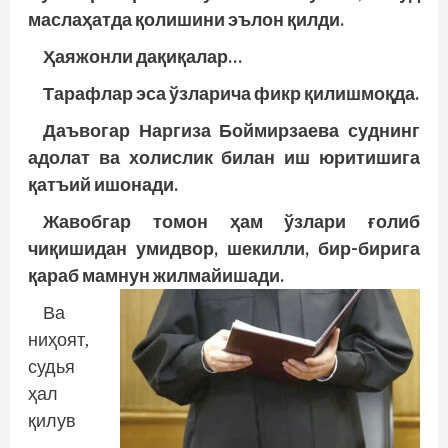
маслаҳатда қолишини эълон қилди.
Ҳаяжонли дақиқалар…
Тарафлар эса ўзларича фикр қилишмоқда.
Даъвогар Наргиза Боймирзаева суднинг
адолат ва холислик билан иш юритишига
қатъий ишонади.
Жавобгар томон ҳам ўзлари ғолиб
чиқишидан умидвор, шекилли, бир-бирига
қараб мамнун жилмайишади.
Ва
ниҳоят,
судья
ҳал
қилув