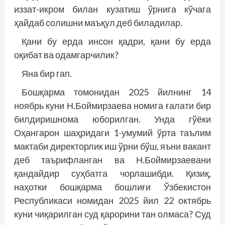
иззат-икром билан кузатиш ўрнига кўчага
ҳайдаб солишни маъқул деб биладилар.
Қани бу ерда инсон қадри, қани бу ерда
оқибат ва одамгарчилик?
Яна бир гап.
Бошқарма томонидан 2025 йилнинг 14
ноябрь куни Н.Боймирзаева номига ғалати бир
билдиришнома юборилган. Унда гўёки
Оҳангарон шаҳридаги 1-умумий ўрта таълим
мактаби директорлик иш ўрни бўш, яъни вакант
деб таърифланган ва Н.Боймирзаевани
қандайдир суҳбатга чорлашибди. Қизиқ,
наҳотки бошқарма бошлиғи Ўзбекистон
Республикаси номидан 2025 йил 22 октябрь
куни чиқарилган суд қарорини тан олмаса? Суд