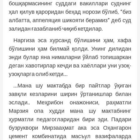
бошқармасининг суддаги вакиллари суднинг
ҳал қилув қароридан беҳад норози бўлиб, “биз
албатта, аппеляция шикояти берамиз” деб суд
залидан ғазабланиб чиқиб кетдилар.
Наргиза эса хурсанд бўлишини ҳам, хафа
бўлишини ҳам билмай қолди. Унинг дилидан
энди булар яна нималарни ўйлаб топишаркан
деган хавотирлар кечди ва хаёллари уни узоқ-
узоқларга олиб кетди…
…Мана шу мактабда бир пайтлар ўқиган
завқли кезларини ширин ўртанишлар билан
эслади.. Меҳрибон онажониси, раҳматли
Марзия опа худди мана шу мактабнинг
ҳурматли педагогларидан бири эди. Падари
бузруквори Мирзааҳмат ака эса Оҳангарон
цемент комбинатида масъул вазифаларда