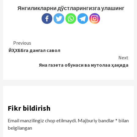
Янгиликларни дўстларингизга улашинг
Continue
Previous
ЙҲХББга дангал савол
Reading
Next
Яна газета обунаси ва мутолаа ҳақида
Fikr bildirish
Email manzilingiz chop etilmaydi.
Majburiy bandlar
*
bilan
belgilangan