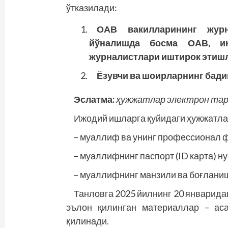
ўтказилади:
ОАВ вакилларининг журн
йўналишда босма ОАВ, ин
журналистлари иштирок этиш
Ёзувчи ва шоирларнинг бади
Эслатма:
ҳужжатлар электрон тар
Ижодий ишларга қуйидаги ҳужжатла
– муаллиф ва унинг профессионал ф
– муаллифнинг паспорт (ID карта) ну
– муаллифнинг манзили ва боғлани
Танловга 2025 йилнинг 20 январида
эълон қилинган материаллар – ас
қилинади.