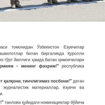
аси томонидан Ўзбекистон Ёзувчилар
шкилотлар билан биргаликда Қуролли
из тўрт йиллиги ҳамда Ватан ҳимоячилари
рмиям – менинг фахрим!”
республика
т қалқони, тинчлигимиз посбони!”
деган
 журналистик материаллар, ёзувчи ва
и.
!”
танлови қуйидаги номинациялар бўйича