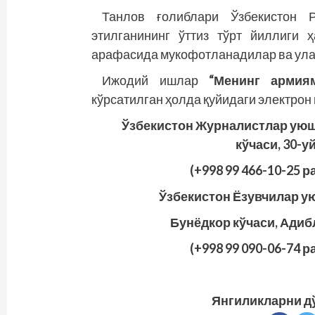
Танлов ғолиблари Ўзбекистон 
этилганининг ўттиз тўрт йиллиги
арафасида мукофотланадилар ва улар
Ижодий ишлар
“Менинг армия
кўрсатилган ҳолда қуйидаги электро
Ўзбекистон Журналистлар уюшм
кўчаси, 30-уй
(+998 99 466-10-25 
Ўзбекистон Ёзувчилар ую
Бунёдкор кўчаси, Адибл
(+998 99 090-06-74 
Янгиликларни д