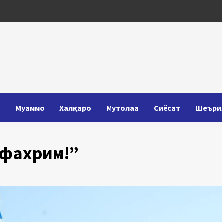
Т
Муаммо
Халқаро
Мутолаа
Сиёсат
Шеъри
 фахрим!”