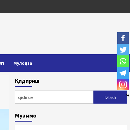
ят
Мулоҳаза
Қидириш
Qidirshish:
Муаммо