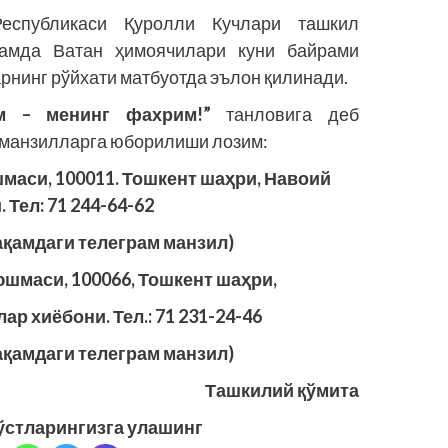
Республикаси Қуролли Кучлари ташкил
 ҳамда Ватан ҳимоячилари куни байрами
нинг рўйхати матбуотда эълон қилинади.
м – менинг фахрим!”
танловига деб
н манзилларга юборилиши лозим:
аси, 100011. Тошкент шаҳри, Навоий
. Тел: 71 244-64-62
рақамдаги телеграм манзил)
шмаси, 100066, Тошкент шаҳри,
ар хиёбони. Тел.: 71 231-24-46
рақамдаги телеграм манзил)
Ташкилий қўмита
ўстларингизга улашинг