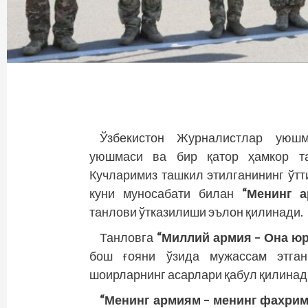
Ўзбекистон Журналистлар уюшм
уюшмаси ва бир қатор ҳамкор та
Кучларимиз ташкил этилганининг ўтт
куни муносабати билан
“Менинг а
танлови ўтказилиши эълон қилинади.
Танловга
“Миллий армия – Она юр
бош ғояни ўзида мужассам этган
шоирларнинг асарлари қабул қилинад
“Менинг армиям – менинг фахрим