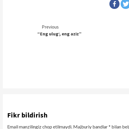
Continue
Previous
“Eng ulug‘, eng aziz”
Reading
Fikr bildirish
Email manzilingiz chop etilmaydi.
Majburiy bandlar
*
bilan bel