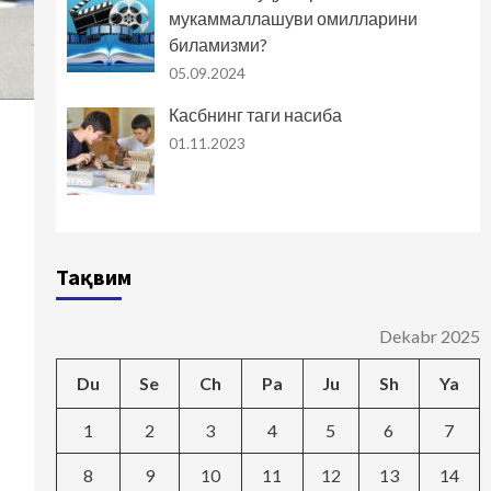
мукаммаллашуви омилларини
биламизми?
05.09.2024
Касбнинг таги насиба
01.11.2023
Тақвим
Dekabr 2025
Du
Se
Ch
Pa
Ju
Sh
Ya
1
2
3
4
5
6
7
8
9
10
11
12
13
14