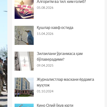
Алгоритм ва тил: ким ғолиб?
05.08.2026
Қушлар хавф остида
15.04.2026
Зилзилани ўрганмаса ҳам
бўлаверадими?
09.04.2025
Журналистлар маскани ёрдамга
муҳтож
01.10.2024
Кино Олий ўқув юрти