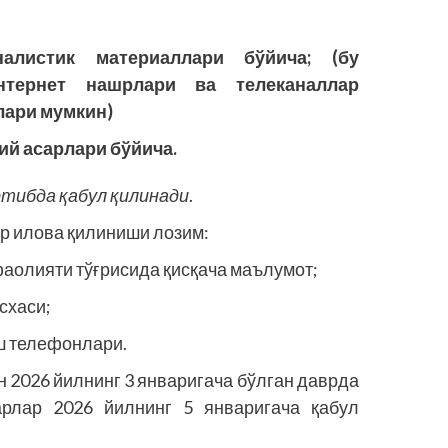
алистик материаллари бўйича; (бу
тернет нашрлари ва телеканаллар
лари мумкин)
ий асарлари бўйича.
тибда қабул қилинади
.
р илова қилиниши лозим:
аолияти тўғрисида қисқача маълумот;
схаси;
ш телефонлари.
н 2026 йилнинг 3 январигача бўлган даврда
арлар 2026 йилнинг 5 январигача қабул