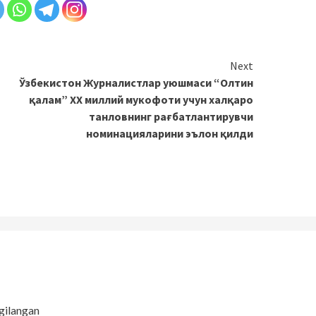
Next
Ўзбекистон Журналистлар уюшмаси “Олтин
қалам” ХХ миллий мукофоти учун халқаро
танловнинг рағбатлантирувчи
номинацияларини эълон қилди
gilangan