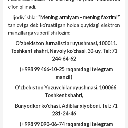
e'lon qilinadi.
Ijodiy ishlar
“Mening armiyam – mening faxrim!”
tanloviga deb ko'rsatilgan holda quyidagi elektron
manzillarga yuborilishi lozim:
O'zbekiston Jurnalistlar uyushmasi, 100011.
Toshkent shahri, Navoiy ko'chasi, 30-uy. Tel: 71
244-64-62
(+998 99 466-10-25 raqamdagi telegram
manzil)
O'zbekiston Yozuvchilar uyushmasi, 100066,
Toshkent shahri,
Bunyodkor ko'chasi, Adiblar xiyoboni. Tel.: 71
231-24-46
(+998 99 090-06-74 raqamdagi telegram