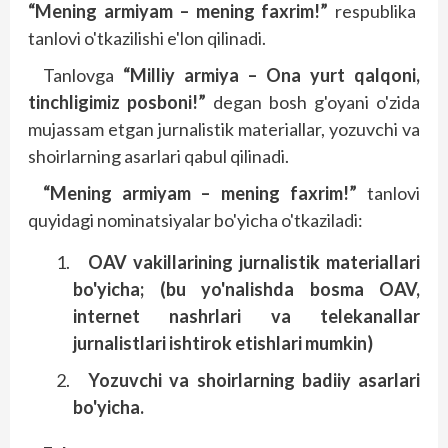
“Mening armiyam – mening faxrim!”
respublika
tanlovi o'tkazilishi e'lon qilinadi.
Tanlovga
“Milliy armiya – Ona yurt qalqoni,
tinchligimiz posboni!”
degan bosh g'oyani o'zida
mujassam etgan jurnalistik materiallar, yozuvchi va
shoirlarning asarlari qabul qilinadi.
“Mening armiyam – mening faxrim!”
tanlovi
quyidagi nominatsiyalar bo'yicha o'tkaziladi:
OAV vakillarining jurnalistik materiallari
bo'yicha; (bu yo'nalishda bosma OAV,
internet nashrlari va telekanallar
jurnalistlari ishtirok etishlari mumkin)
Yozuvchi va shoirlarning badiiy asarlari
bo'yicha.