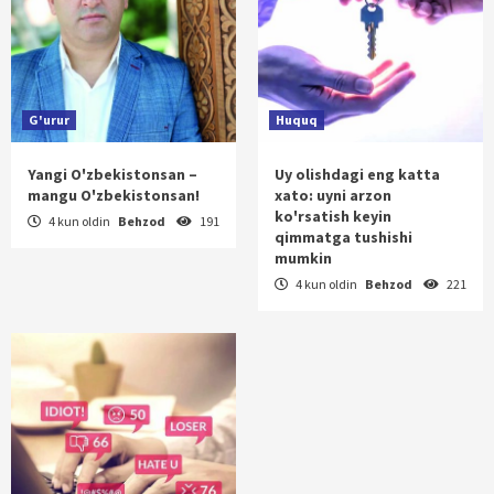
G'urur
Huquq
Yangi O'zbekistonsan –
Uy olishdagi eng katta
mangu O'zbekistonsan!
xato: uyni arzon
ko'rsatish keyin
4 kun oldin
Behzod
191
qimmatga tushishi
mumkin
4 kun oldin
Behzod
221