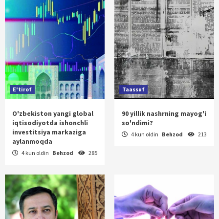
E'tirof
Taassuf
O'zbekiston yangi global
90 yillik nashrning mayog'i
iqtisodiyotda ishonchli
so'ndimi?
investitsiya markaziga
4 kun oldin
Behzod
213
aylanmoqda
4 kun oldin
Behzod
285