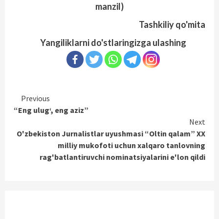
manzil)
Tashkiliy qo'mita
Yangiliklarni do'stlaringizga ulashing
Continue
Previous
“Eng ulug‘, eng aziz”
Reading
Next
O'zbekiston Jurnalistlar uyushmasi “Oltin qalam” XX
milliy mukofoti uchun xalqaro tanlovning
rag'batlantiruvchi nominatsiyalarini e'lon qildi