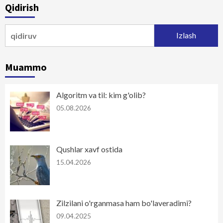
Qidirish
Qidirshish:
Muammo
Algoritm va til: kim g'olib?
05.08.2026
Qushlar xavf ostida
15.04.2026
Zilzilani o'rganmasa ham bo'laveradimi?
09.04.2025