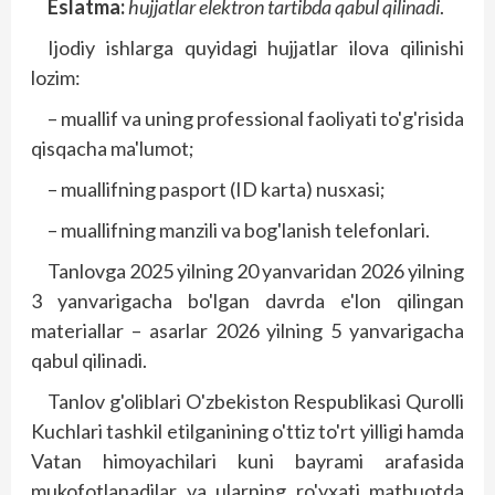
Eslatma:
hujjatlar elektron tartibda qabul qilinadi
.
Ijodiy ishlarga quyidagi hujjatlar ilova qilinishi
lozim:
– muallif va uning professional faoliyati to'g'risida
qisqacha ma'lumot;
– muallifning pasport (ID karta) nusxasi;
– muallifning manzili va bog'lanish telefonlari.
Tanlovga 2025 yilning 20 yanvaridan 2026 yilning
3 yanvarigacha bo'lgan davrda e'lon qilingan
materiallar – asarlar 2026 yilning 5 yanvarigacha
qabul qilinadi.
Tanlov g'oliblari O'zbekiston Respublikasi Qurolli
Kuchlari tashkil etilganining o'ttiz to'rt yilligi hamda
Vatan himoyachilari kuni bayrami arafasida
mukofotlanadilar va ularning ro'yxati matbuotda