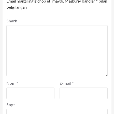
Email manzilingiz chop etilmaydi.
Majburiy bandlar
*
bilan
belgilangan
Sharh
Nom
*
E-mail
*
Sayt