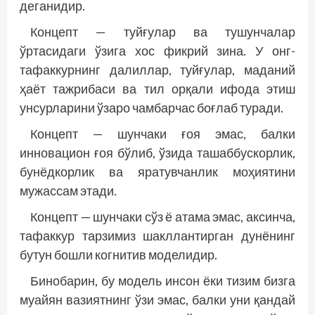
деганидир.
Концепт — туйғулар ва тушунчалар
ўртасидаги ўзига хос фикрий зина. У онг-
тафаккурнинг далиллар, туйғулар, маданий
ҳаёт тажрибаси ва тил орқали ифода этиш
унсурларини ўзаро чамбарчас боғлаб туради.
Концепт — шунчаки ғоя эмас, балки
инновацион ғоя бўлиб, ўзида ташаббускорлик,
бунёдкорлик ва яратувчанлик моҳиятини
мужассам этади.
Концепт — шунчаки сўз ё атама эмас, аксинча,
тафаккур тарзимиз шакллантирган дунёнинг
бутун бошли когнитив моделидир.
Бинобарин, бу модель инсон ёки тизим бизга
муайян вазиятнинг ўзи эмас, балки уни қандай