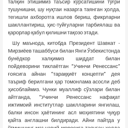
талқин этишимиз таъсир кўрсатишини тўғри
тушунишни, шу нуқтаи назарга таянган ҳолда,
тегишли ахборотга ишлов бериш, фикрларни
шакллантириш, ҳис-туйғуларни тарбиялаш ва
қарорлар қабул қилишни тақозо этади.
Шу маънода, китобда Президент Шавкат ­
Мирзиёев ташаббуси билан Янги Ўзбекистонда
бун­ёдкор халқимиз шиддат билан
пойдеворини тиклаётган “Учинчи Ренессанс”
ғоясига айнан “тараққиёт концепти” дея
таъриф берилгани ҳар томонлама асосли деб
ҳисоблаймиз. Чунки муаллиф сўзлари билан
айтганда, “Учинчи Ренессанс нафақат
ижтимоий институтлар шаклларини янгилаш,
балки инсон ҳаётининг асл моҳиятини чуқур
қайта англашни билдиради. Айни пайтда у
ўтмишнинг маънавий меросига таянган ҳолда