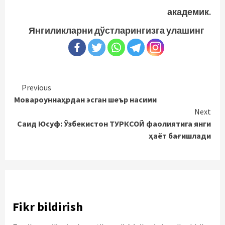
академик.
Янгиликларни дўстларингизга улашинг
Continue
Previous
Мовароуннаҳрдан эсган шеър насими
Reading
Next
Саид Юсуф: Ўзбекистон ТУРКСОЙ фаолиятига янги
ҳаёт бағишлади
Fikr bildirish