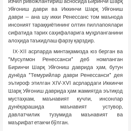
изчил ривожлантириш асносида Биринчи Шарқ
Уйғониш даври ва Иккинчи Шарқ Уйғониш
даври — ана шу икки Ренессанс том маънода
инсоният тараққиётининг олтин пиллапоялари
сифатида тарих саҳифаларига муҳрланганини
алоҳида таъкидлаш фарзу қарздир.
IХ-ХII асрларда минтақамизда юз берган ва
“Мусулмон Ренессанси” деб номланган
Биринчи Шарқ Уйғониш даврида ҳам, бутун
дунёда “Темурийлар даври Ренессанси” дея
эътироф этилган ХIV-ХVI асрлардаги Иккинчи
Шарқ Уйғониш даврида ҳам жамиятда эътиқод
мустаҳкам, маънавият кучли, инсонлар
дунёқарашида маънавият устувор,
давлатчилик тузумида маънавият ва
маърифат етакчи бўлган.