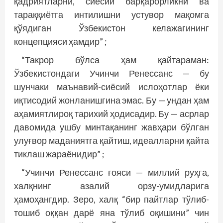
қадриятларни, сиёсий барқарорликни ва
тараққиётга интилишни устувор мақомга
қўядиган Ўзбекистон келажагининг
концепцияси ҳамдир” ;
“Такрор бўлса ҳам қайтараман:
Ўзбекистондаги Учинчи Ренессанс — бу
шунчаки маънавий-сиёсий ислоҳотлар ёки
иқтисодий жонланишгина эмас. Бу — ундан ҳам
аҳамиятлироқ тарихий ҳодисадир. Бу — асрлар
давомида ушбу минтақанинг жавҳари бўлган
улуғвор маданиятга қайтиш, идеалларни қайта
тиклаш жараёнидир” ;
“Учинчи Ренессанс ғояси — миллий руҳга,
халқнинг азалий орзу-умидларига
ҳамоҳангдир. Зеро, халқ “бир пайтлар тўлиб-
тошиб оққан дарё яна тўлиб оқишини” чин