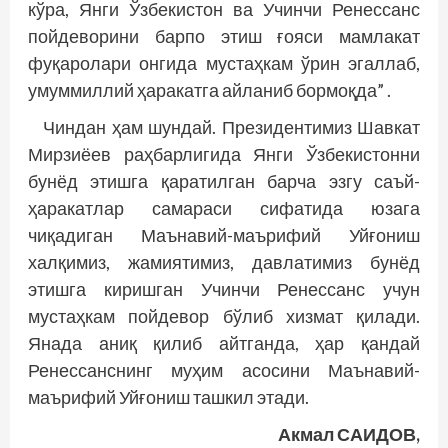
кўра, Янги Ўзбекистон ва Учинчи Ренессанс
пойдеворини барпо этиш ғояси мамлакат
фуқаролари онгида мустаҳкам ўрин эгаллаб,
умуммиллий ҳаракатга айланиб бормоқда” .
Чиндан ҳам шундай. Президентимиз Шавкат
Мирзиёев раҳбарлигида Янги Ўзбекистонни
бунёд этишга қаратилган барча эзгу саъй-
ҳаракатлар самараси сифатида юзага
чиқадиган Маънавий-маърифий Уйғониш
халқимиз, жамиятимиз, давлатимиз бунёд
этишга киришган Учинчи Ренессанс учун
мустаҳкам пойдевор бўлиб хизмат қилади.
Янада аниқ қилиб айтганда, ҳар қандай
Ренессанснинг муҳим асосини Маънавий-
маърифий Уйғониш ташкил этади.
Акмал САИДОВ,