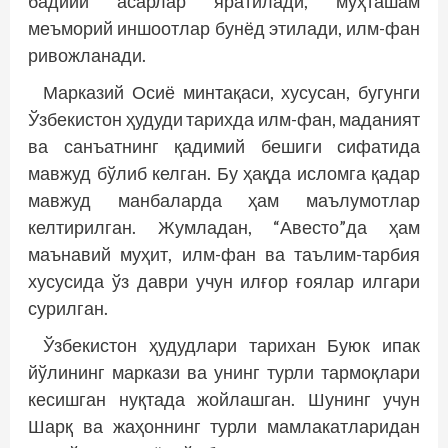
бадиий асарлар яратилади, муҳташам
меъморий иншоотлар бунёд этилади, илм-фан
ривожланади.
Марказий Осиё минтақаси, хусусан, бугунги
Ўзбекистон ҳудуди тарихда илм-фан, маданият
ва санъатнинг қадимий бешиги сифатида
мавжуд бўлиб келган. Бу ҳақда исломга қадар
мавжуд манбаларда ҳам маълумотлар
келтирилган. Жумладан, “Авесто”да ҳам
маънавий муҳит, илм-фан ва таълим-тарбия
хусусида ўз даври учун илғор ғоялар илгари
сурилган.
Ўзбекистон ҳудудлари тарихан Буюк ипак
йўлининг маркази ва унинг турли тармоқлари
кесишган нуқтада жойлашган. Шунинг учун
Шарқ ва жаҳоннинг турли мамлакатларидан