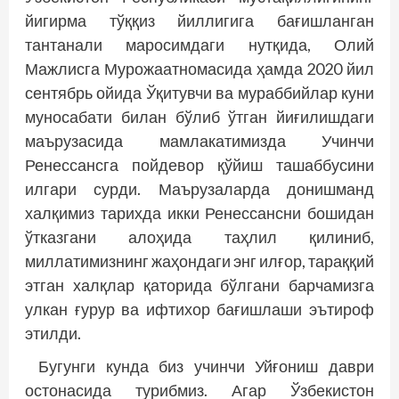
йигирма тўққиз йиллигига бағишланган
тантанали маросимдаги нутқида, Олий
Мажлисга Мурожаатномасида ҳамда 2020 йил
сентябрь ойида Ўқитувчи ва мураббийлар куни
муносабати билан бўлиб ўтган йиғилишдаги
маърузасида мамлакатимизда Учинчи
Ренессансга пойдевор қўйиш ташаббусини
илгари сурди. Маърузаларда донишманд
халқимиз тарихда икки Ренессансни бошидан
ўтказгани алоҳида таҳлил қилиниб,
миллатимизнинг жаҳондаги энг илғор, тараққий
этган халқлар қаторида бўлгани барчамизга
улкан ғурур ва ифтихор бағишлаши эътироф
этилди.
Бугунги кунда биз учинчи Уйғониш даври
остонасида турибмиз. Агар Ўзбекистон