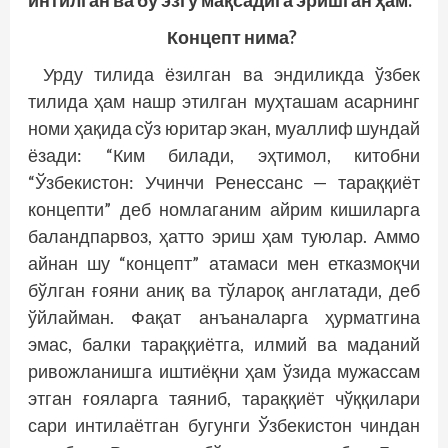
интилган ва бу эзгу мақсадига эришган ҳам.
Концепт нима?
Урду тилида ёзилган ва эндиликда ўзбек
тилида ҳам нашр этилган муҳташам асарнинг
номи ҳақида сўз юритар экан, муаллиф шундай
ёзади: “Ким билади, эҳтимол, китобни
“Ўзбекистон: Учинчи Ренессанс — тараққиёт
концепти” деб номлаганим айрим кишиларга
баландпарвоз, ҳатто эриш ҳам туюлар. Аммо
айнан шу “концепт” атамаси мен етказмоқчи
бўлган ғояни аниқ ва тўлароқ англатади, деб
ўйлайман. Фақат анъаналарга ҳурматгина
эмас, балки тараққиётга, илмий ва маданий
ривожланишга иштиёқни ҳам ўзида мужассам
этган ғояларга таяниб, тараққиёт чўққилари
сари интилаётган бугунги Ўзбекистон чиндан