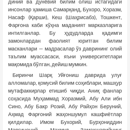
диний ва дунёвий билим олиш истагидаги
инсонлар ҳамиша Самарқанд, Бухоро, Хоразм,
Насаф (Қарши), Кеш (Шаҳрисабз), Тошкент,
Фарғона каби кўҳна маданият марказларига
интилганлар. Бу ҳудудларда қадимги
замонлардан фаолият юритган билим
масканлари — мадрасалар ўз даврининг олий
таълим муассасаси, яъни университетлари
мақомида бўлган, дейиш мумкин.
Биринчи Шарқ Уйғониш даврида улуғ
алломалар, қомусий билим соҳиблари, машҳур
мутафаккирлар етишиб чиқди. Аниқ фанлар
соҳасида Муҳаммад Хоразмий, Абу Али ибн
Сино, Абу Бакр Розий, Абу Райҳон Беруний,
Аҳмад Фарғоний жаҳоншумул кашфиётлар
қилдилар. Имом Бухорий, Бурҳониддин
Марғиноний, Маҳмуд Замахшарийнинг