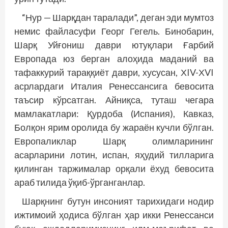
“Нур — Шарқдан таралади”, деган эди мумтоз
немис файласуфи Георг Гегель. Бинобарин,
Шарқ Уйғониш даври ютуқлари Ғарбий
Европада юз берган алоҳида маданий ва
тафаккурий тараққиёт даври, хусусан, ХIV-ХVI
асрлардаги Италия Ренессансига бевосита
таъсир кўрсатган. Айниқса, туташ чегара
мамлакатлари: Қурдоба (Испания), Кавказ,
Болқон ярим оролида бу жараён кучли бўлган.
Европаликлар Шарқ олимларининг
асарларини лотин, испан, яҳудий тилларига
қилинган таржималар орқали ёхуд бевосита
араб тилида ўқиб-ўрганганлар.
Шарқнинг бутун инсоният тарихидаги нодир
ижтимоий ҳодиса бўлган ҳар икки Ренессанси