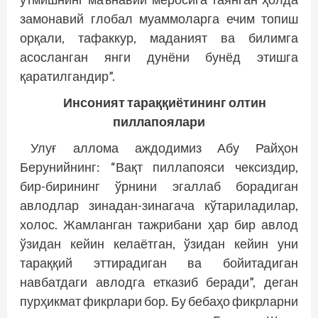
замонавий глобал муаммоларга ечим топиш
орқали, тафаккур, маданият ва билимга
асосланган янги дунёни бунёд этишга
қаратилгандир”.
Инсоният тараққиётининг олтин
пиллапоялари
Улуғ аллома аждодимиз Абу Райҳон
Берунийнинг: “Вақт пиллапояси чексиздир,
бир-бирининг ўрнини эгаллаб борадиган
авлодлар зинадан-зинагача кўтариладилар,
холос. Жамланган тажрибани ҳар бир авлод
ўзидан кейин келаётган, ўзидан кейин уни
тараққий эттирадиган ва бойитадиган
навбатдаги авлодга етказиб беради”, деган
пурҳикмат фикрлари бор. Бу бебаҳо фикрларни