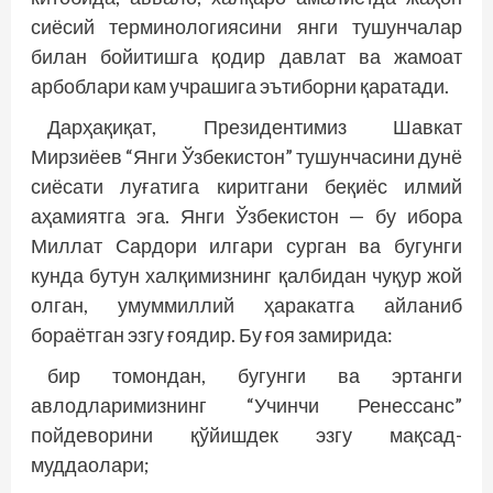
сиёсий терминологиясини янги тушунчалар
билан бойитишга қодир давлат ва жамоат
арбоблари кам учрашига эътиборни қаратади.
Дарҳақиқат, Президентимиз Шавкат
Мирзиёев “Янги Ўзбекистон” тушунчасини дунё
сиёсати луғатига киритгани беқиёс илмий
аҳамиятга эга. Янги Ўзбекистон — бу ибора
Миллат Сардори илгари сурган ва бугунги
кунда бутун халқимизнинг қалбидан чуқур жой
олган, умуммиллий ҳаракатга айланиб
бораётган эзгу ғоядир. Бу ғоя замирида:
бир томондан, бугунги ва эртанги
авлодларимизнинг “Учинчи Ренессанс”
пойдеворини қўйишдек эзгу мақсад-
муддаолари;