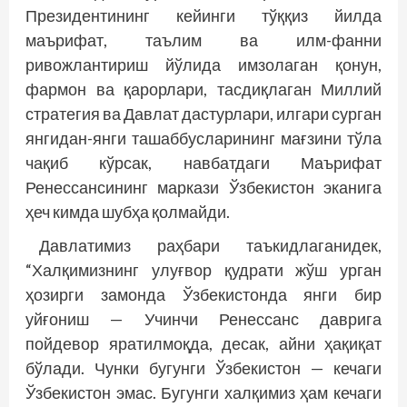
Президентининг кейинги тўққиз йилда
маърифат, таълим ва илм-фанни
ривожлантириш йўлида имзолаган қонун,
фармон ва қарорлари, тасдиқлаган Миллий
стратегия ва Давлат дастурлари, илгари сурган
янгидан-янги ташаббусларининг мағзини тўла
чақиб кўрсак, навбатдаги Маърифат
Ренессансининг маркази Ўзбекистон эканига
ҳеч кимда шубҳа қолмайди.
Давлатимиз раҳбари таъкидлаганидек,
“Халқимизнинг улуғвор қудрати жўш урган
ҳозирги замонда Ўзбекистонда янги бир
уйғониш — Учинчи Ренессанс даврига
пойдевор яратилмоқда, десак, айни ҳақиқат
бўлади. Чунки бугунги Ўзбекистон — кечаги
Ўзбекистон эмас. Бугунги халқимиз ҳам кечаги