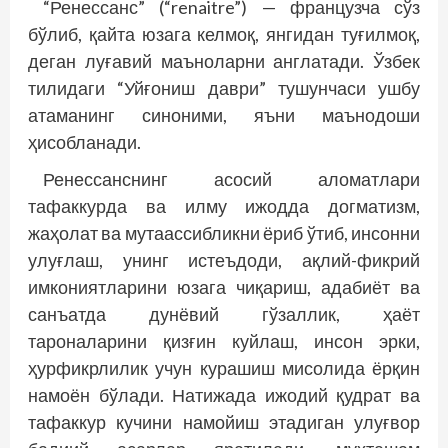
“Ренессанс” (“renaitre”) — французча сўз
бўлиб, қайта юзага келмоқ, янгидан туғилмоқ,
деган луғавий маъноларни англатади. Ўзбек
тилидаги “Уйғониш даври” тушунчаси ушбу
атаманинг синоними, яъни маънодоши
ҳисобланади.
Ренессанснинг асосий аломатлари
тафаккурда ва илму ижодда догматизм,
жаҳолат ва мутаассибликни ёриб ўтиб, инсонни
улуғлаш, унинг истеъдоди, ақлий-фикрий
имкониятларини юзага чиқариш, адабиёт ва
санъатда дунёвий гўзаллик, ҳаёт
тароналарини қизғин куйлаш, инсон эрки,
ҳурфикрлилик учун курашиш мисолида ёрқин
намоён бўлади. Натижада ижодий қудрат ва
тафаккур кучини намойиш этадиган улуғвор