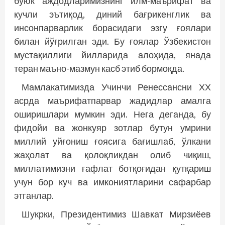
буюк аждодларимизнинг илм-маърифат ва
кучли эътиқод, диний бағрикенглик ва
инсонпарварлик борасидаги эзгу ғоялари
билан йўғрилган эди. Бу ғоялар Ўзбекистон
мустақиллиги йилларида алоҳида, янада
теран маъно-мазмун касб этиб бормоқда.
Мамлакатимизда Учинчи Ренессансни ХХ
асрда маърифатпарвар жадидлар амалга
оширишлари мумкин эди. Нега деганда, бу
фидойи ва жонкуяр зотлар бутун умрини
миллий уйғониш ғоясига бағишлаб, ўлкани
жаҳолат ва қолоқликдан олиб чиқиш,
миллатимизни ғафлат ботқоғидан қутқариш
учун бор куч ва имкониятларини сафарбар
этганлар.
Шукрки, Президентимиз Шавкат Мирзиёев