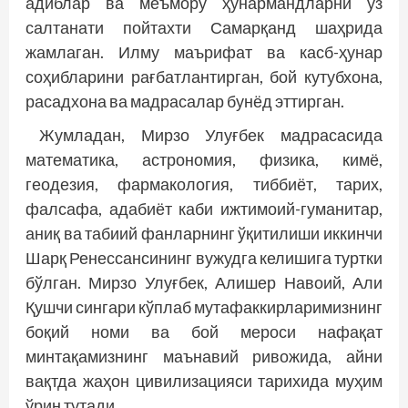
адиблар ва меъмору ҳунармандларни ўз
салтанати пойтахти Самарқанд шаҳрида
жамлаган. Илму маърифат ва касб-ҳунар
соҳибларини рағбатлантирган, бой кутубхона,
расадхона ва мадрасалар бунёд эттирган.
Жумладан, Мирзо Улуғбек мадрасасида
математика, астрономия, физика, кимё,
геодезия, фармакология, тиббиёт, тарих,
фалсафа, адабиёт каби ижтимоий-гуманитар,
аниқ ва табиий фанларнинг ўқитилиши иккинчи
Шарқ Ренессансининг вужудга келишига туртки
бўлган. Мирзо Улуғбек, Алишер Навоий, Али
Қушчи сингари кўплаб мутафаккирларимизнинг
боқий номи ва бой мероси нафақат
минтақамизнинг маънавий ривожида, айни
вақтда жаҳон цивилизацияси тарихида муҳим
ўрин тутади.