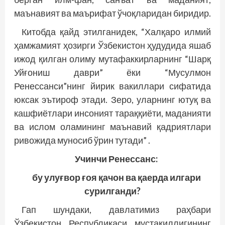
маънавият ва маърифат ўчоқларидан биридир.
Китобда қайд этилганидек, “Халқаро илмий
ҳамжамият ҳозирги Ўзбекистон ҳудудида яшаб
ижод қилган олиму мутафаккирларнинг “Шарқ
Уйғониш даври” ёки “Мусулмон
Ренессанси”нинг йирик вакиллари сифатида
юксак эътироф этади. Зеро, уларнинг ютуқ ва
кашфиётлари инсоният тараққиёти, маданияти
ва ислом оламининг маънавий қадриятлари
ривожида муносиб ўрин тутади” .
Учинчи Ренессанс:
бу улуғвор ғоя қачон ва қаерда илгари
сурилганди?
Гап шундаки, давлатимиз раҳбари
Ўзбекистон Республикаси мустақиллигининг