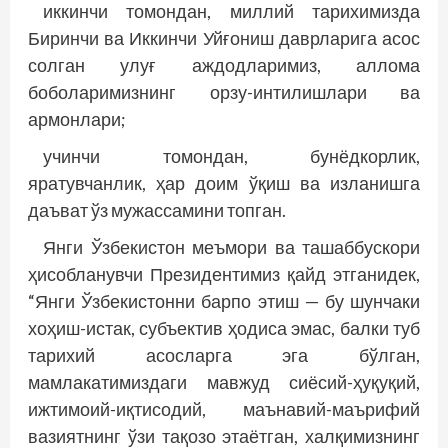
иккинчи томондан, миллий тарихимизда
Биринчи ва Иккинчи Уйғониш даврларига асос
солган улуғ аждодларимиз, аллома
боболаримизнинг орзу-интилишлари ва
армонлари;
учинчи томондан, бунёдкорлик,
яратувчанлик, ҳар доим ўқиш ва изланишга
даъват ўз мужассамини топган.
Янги Ўзбекистон меъмори ва ташаббускори
ҳисобланувчи Президентимиз қайд этганидек,
“Янги Ўзбекистонни барпо этиш — бу шунчаки
хоҳиш-истак, субъектив ҳодиса эмас, балки туб
тарихий асосларга эга бўлган,
мамлакатимиздаги мавжуд сиёсий-ҳуқуқий,
ижтимоий-иқтисодий, маънавий-маърифий
вазиятнинг ўзи тақозо этаётган, халқимизнинг