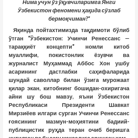
Нима учун ўз ўқувчиларимга Янги
Ўзбекистон феномени ҳақида сўзлаб
бермоқчиман?”
Яқинда пойтахтимизда тақдимоти бўлиб
ўтган “Ўзбекистон: Учинчи Ренессанс —
тараққиёт концепти” номли китоб
муаллифи, покистонлик ёзувчи ва
журналист Муҳаммад Аббос Хон ушбу
асарининг дастлабки саҳифаларида
шундай саволлар билан ўзига мурожаат
қилар экан, китобнинг бошидан-охиригача
айни шу бош мавзу, яъни Ўзбекистон
Республикаси Президенти Шавкат
Мирзиёев илгари сурган Учинчи Ренессанс
ғоясининг мазмун-моҳиятини бадиий-
публицистик руҳда теран очиб беришга