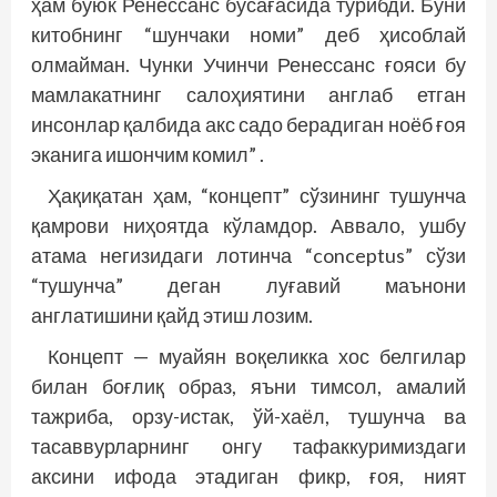
ҳам буюк Ренессанс бўсағасида турибди. Буни
китобнинг “шунчаки номи” деб ҳисоблай
олмайман. Чунки Учинчи Ренессанс ғояси бу
мамлакатнинг салоҳиятини англаб етган
инсонлар қалбида акс садо берадиган ноёб ғоя
эканига ишончим комил” .
Ҳақиқатан ҳам, “концепт” сўзининг тушунча
қамрови ниҳоятда кўламдор. Аввало, ушбу
атама негизидаги лотинча “conceptus” сўзи
“тушунча” деган луғавий маънони
англатишини қайд этиш лозим.
Концепт — муайян воқеликка хос белгилар
билан боғлиқ образ, яъни тимсол, амалий
тажриба, орзу-истак, ўй-хаёл, тушунча ва
тасаввурларнинг онгу тафаккуримиздаги
аксини ифода этадиган фикр, ғоя, ният