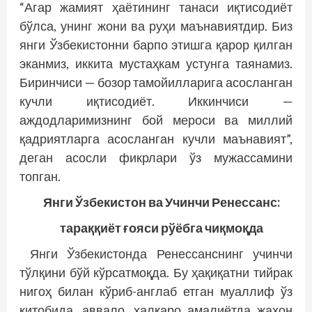
“Агар жамият ҳаётининг танаси иқтисодиёт
бўлса, унинг жони ва руҳи маънавиятдир. Биз
янги Ўзбекистонни барпо этишга қарор қилган
эканмиз, иккита мустаҳкам устунга таянамиз.
Биринчиси — бозор тамойилларига асосланган
кучли иқтисодиёт. Иккинчиси —
аждодларимизнинг бой мероси ва миллий
қадриятларга асосланган кучли маънавият”,
деган асосли фикрлари ўз мужассамини
топган.
Янги Ўзбекистон ва Учинчи Ренессанс:
тараққиёт ғояси рўёбга чиқмоқда
Янги Ўзбекистонда Ренессанснинг учинчи
тўлқини бўй кўрсатмоқда. Бу ҳақиқатни тийрак
нигоҳ билан кўриб-англаб етган муаллиф ўз
китобида, аввало, халқаро амалиётда жаҳон