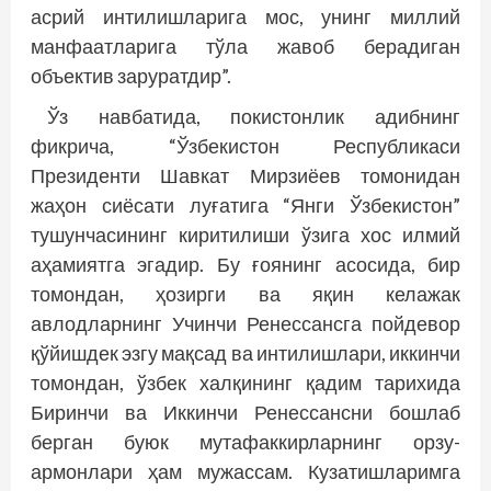
асрий интилишларига мос, унинг миллий
манфаатларига тўла жавоб берадиган
объектив заруратдир”.
Ўз навбатида, покистонлик адибнинг
фикрича, “Ўзбекистон Республикаси
Президенти Шавкат ­Мирзиёев томонидан
жаҳон сиёсати луғатига “Янги Ўзбекистон”
тушунчасининг киритилиши ўзига хос илмий
аҳамиятга эгадир. Бу ғоянинг асосида, бир
томондан, ҳозирги ва яқин келажак
авлодларнинг Учинчи Ренессансга пойдевор
қўйишдек эзгу мақсад ва интилишлари, иккинчи
томондан, ўзбек халқининг қадим тарихида
Биринчи ва Иккинчи Ренессансни бошлаб
берган буюк мутафаккирларнинг орзу-
армонлари ҳам мужассам. Кузатишларимга