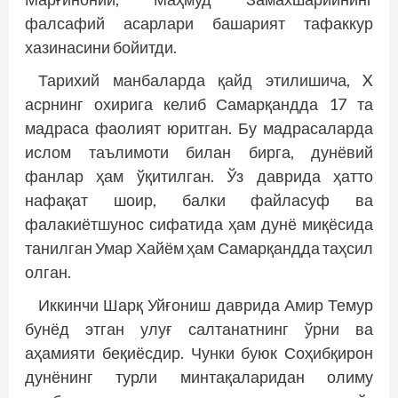
фалсафий асарлари башарият тафаккур
хазинасини бойитди.
Тарихий манбаларда қайд этилишича, X
асрнинг охирига келиб Самарқандда 17 та
мадраса фаолият юритган. Бу мадрасаларда
ислом таълимоти билан бирга, дунёвий
фанлар ҳам ўқитилган. Ўз даврида ҳатто
нафақат шоир, балки файласуф ва
фалакиётшунос сифатида ҳам дунё миқёсида
танилган Умар Хайём ҳам Самарқандда таҳсил
олган.
Иккинчи Шарқ Уйғониш даврида Амир Темур
бунёд этган улуғ салтанатнинг ўрни ва
аҳамияти беқиёсдир. Чунки буюк Соҳибқирон
дунёнинг турли минтақаларидан олиму