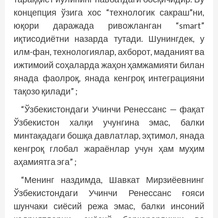
концепция ўзига хос “технологик сакраш”ни,
юқори даражада ривожланган “smart”
иқтисодиётни назарда тутади. Шунингдек, у
илм-фан, технологиялар, ахборот, маданият ва
ижтимоий соҳаларда жаҳон ҳамжамияти билан
янада фаолроқ, янада кенгроқ интеграцияни
тақозо қилади” ;
“Ўзбекистондаги Учинчи Ренессанс — фақат
Ўзбекистон халқи учунгина эмас, балки
минтақадаги бошқа давлатлар, эҳтимол, янада
кенгроқ глобал жараёнлар учун ҳам муҳим
аҳамиятга эга” ;
“Менинг наздимда, Шавкат Мирзиёевнинг
Ўзбекистондаги Учинчи Ренессанс ғояси
шунчаки сиёсий режа эмас, балки инсоний