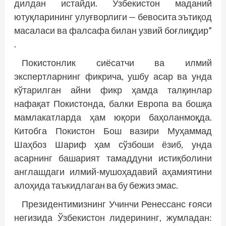
дилдан истайди. Ўзбекистон маданий
ютуқларининг улуғворлиги — бевосита эътиқод
масаласи ва фалсафа билан узвий боғлиқдир”
.
Покистонлик сиёсатчи ва илмий
экспертларнинг фикрича, ушбу асар ва унда
кўтарилган айни фикр ҳамда талқинлар
нафақат Покистонда, балки Европа ва бошқа
мамлакатларда ҳам юқори баҳоланмоқда.
Китобга Покистон Бош вазири Муҳаммад
Шаҳбоз Шариф ҳам сўзбоши ёзиб, унда
асарнинг башарият тамаддуни истиқболини
англашдаги илмий-мушоҳадавий аҳамиятини
алоҳида таъкидлаган ва бу бежиз эмас.
Президентимизнинг Учинчи Ренессанс ғояси
негизида Ўзбекистон лидерининг, жумладан: