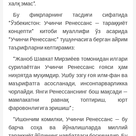
халқ эмас”.
Бу фикрларнинг тасдиғи сифатида
“Ўзбекистон: Учинчи Ренессанс — тараққиёт
концепти” китоби муаллифи ўз асарида
“Учинчи Ренессанс” тушунчасига берган айрим
таърифларни келтирамиз:
“Жаноб Шавкат Мирзиёев томонидан илгари
сурилаётган Учинчи Ренессанс ғояси ҳам
ниҳоятда муҳимдир. Ушбу эзгу ғоя илм-фан ва
маърифатга асосланади, инсонпарварликка
чорлайди. Янги Ренессанснинг бош мақсади —
мамлакатни равнақ топтириш, юрт
фаровонлигига эришиш” ;
“Ишончим комилки, Учинчи Ренессанс — бу
барча соҳа ва йўналишларда миллий
тараққиёт йўлининг навбатдаги босқичидир. Бу