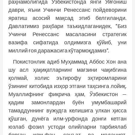
раҳнамолигида Ўзбекистонда янги Уйғониш
даври, яъни Учинчи Ренессанс пойдеворини
яратиш асосий мақсад этиб белгиланди.
Давлатимиз раҳбари таъкидлаганидек, “Биз
Учинчи Ренессанс масаласини стратегик
вазифа сифатида олдимизга қўйиб, уни
миллий ғоя даражасига кўтармоқдамиз”.
Покистонлик адиб Муҳаммад Аббос Хон ана
шу асл ҳақиқатларнинг мағзини чақибгина
қолмай, холис эътирофу эҳтиромларини
ўзининг китобида изҳор этгани таҳсинга лойиқ.
Муаллифнинг фикрича ҳам, Ўзбекистон —
қадим замонлардан буён умумбашарий
тамаддуннинг вужудга келишига улкан ҳисса
қўшган, дунёга илм-урфонда донғи кетган
юзлаб фозил устоди олийларни тарбиялаб
берган илм-фан, санъат ва маданият,