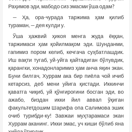
Раҳимов эди, мабодо сиз эмасми ўша одам?
— Ҳа, ора-чурада таржима ҳам қилиб
тураман, — дея кулди у.
Ўша ҳажвий ҳикоя менга жуда ёққан,
таржимаси ҳам қойилмақом эди. Шунданми,
гапимиз пором келиб, кечгача суҳбатлашдик.
Иш вақти тугаб, уй-уйга қайтадиган бўлувдик,
қарангки, хонадонларимиз ҳам анча яқин экан.
Буни билгач, Хуррам ака бир пиёла чой ичиб
кетарсиз, деб мени уйига қистади. Иккинчи
қаватга чиқиб, уй қўнғироғини босган эди, во
ажабо, биздан икки йил аввал ўқиган
факультетдошим Шарифа опа Салимова эшик
очиб турибди-ку! Завжаи муҳтарамаси экан
Хуррам аканинг. Икки эмас, уч киши бўлиб яна
хийла ўтирдик.