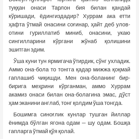
туққан онаси Тарлон бия билан қандай
кўришади, ёдингиздадир? Хуррам ака етти
ҳафта ўтмай онасини соғинар, ҳайт деб улов-
отини гуриллатиб миниб, онасини, укаю
сингилларини кўргани жўнаб қолишини
эшитган эдим.
Ўша куни тун ярмигача ўтирдик, сўнг ухладик.
Аммо она-бола то тонгга қадар мижжа қоқмай
гаплашиб чиқишди. Мен она-боланинг бир-
бирига меҳрини кўрганман, аммо Хуррам
акамиз онаси билан она-болагина эмас, дўст
ҳам эканини англаб, тонг қолдим ўша тонгда.
Бошимга синоғлик кунлар тушган йиллар
ёнимда бўлган ягона одам — шу одам. Бошқа
гапларга ўтмай қўя қолай.