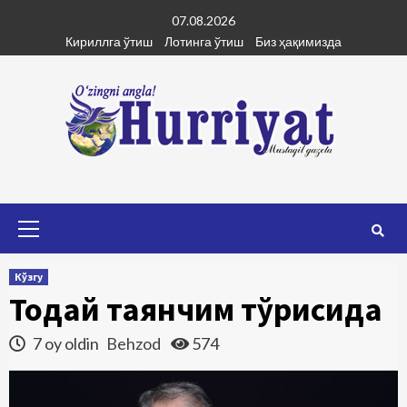
Skip
07.08.2026
to
Кириллга ўтиш
Лотинга ўтиш
Биз ҳақимизда
content
Primary
Menu
Кўзгу
Тоғдай таянчим тўғрисида
7 oy oldin
Behzod
574