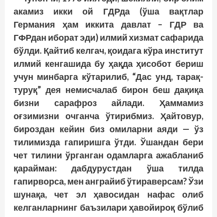
акамиз икки ой ГДРда (ўша вақтлар
Германия ҳам иккита давлат – ГДР ва
ГФРдан иборат эди) илмий хизмат сафарида
бўлди. Қайтиб келгач, қоидага кўра институт
илмий кенгашида бу ҳақда ҳисобот бериш
учун минбарга кўтарилиб, “Дас унд, тарақ-
туруқ” дея немисчалаб бирон беш дақиқа
бизни сарафроз айлади. Ҳаммамиз
оғзимизни очганча ўтирибмиз. Ҳайтовур,
бироздан кейин биз омиларни аяди — ўз
тилимизда гапиришга ўтди. Ўшандан бери
чет тилини ўрганган одамларга ажабланиб
қарайман: дабдурустдан ўша тилда
гапирворса, мен анграйиб ўтираверсам? Ўзи
шунақа, чет эл ҳавосидан нафас олиб
келганларнинг баъзилари ҳавойироқ бўлиб