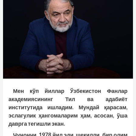
Мен кўп йиллар Ўзбекистон Фанлар
академиясининг Тил ва адабиёт
институтида ишладим. Мундай қарасам,
эслагулик ҳангомаларим ҳам, асосан, ўша
даврга тегишли экан.
Чунончи, 1978 йил эди, шекилли, бир олим