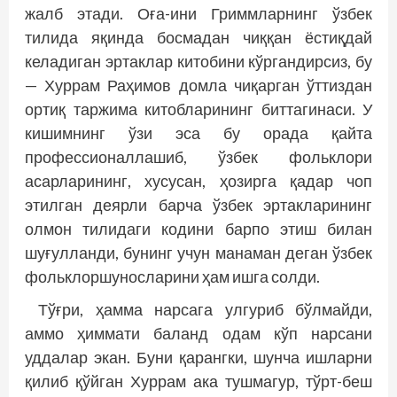
жалб этади. Оға-ини Гриммларнинг ўзбек
тилида яқинда босмадан чиққан ёстиқдай
келадиган эртаклар китобини кўргандирсиз, бу
— Хуррам Раҳимов домла чиқарган ўттиздан
ортиқ таржима китобларининг биттагинаси. У
кишимнинг ўзи эса бу орада қайта
профессионаллашиб, ўзбек фольклори
асарларининг, хусусан, ҳозирга қадар чоп
этилган деярли барча ўзбек эртакларининг
олмон тилидаги кодини барпо этиш билан
шуғулланди, бунинг учун манаман деган ўзбек
фольклоршуносларини ҳам ишга солди.
Тўғри, ҳамма нарсага улгуриб бўлмайди,
аммо ҳиммати баланд одам кўп нарсани
уддалар экан. Буни қарангки, шунча ишларни
қилиб қўйган Хуррам ака тушмагур, тўрт-беш