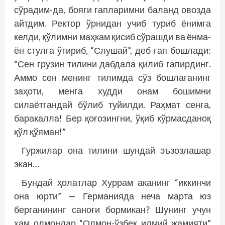
сўрадим-да, бояги гапларимни баланд овозда
айтдим. Ректор ўрнидан учиб туриб ёнимга
келди, қўлимни маҳкам қисиб сўрашди ва ёнма-
ён стулга ўтириб, “Слушай”, деб гап бошлади:
“Сен грузин тилини дабдала қилиб гапирдинг.
Аммо сен менинг тилимда сўз бошлаганинг
заҳоти, менга худди онам бошимни
силаётгандай бўлиб туйилди. Раҳмат сенга,
баракалла! Бер қоғозингни, ўқиб кўрмасданоқ
қўл қўяман!”
Гуржилар она тилини шундай эъзозлашар
экан…
Бундай ҳолатлар Хуррам аканинг “иккинчи
она юрти” — Германияда неча марта юз
берганининг саноғи бормикан? Шунинг учун
ҳам олмонлар “Олмон-ўзбек илмий жамияти”