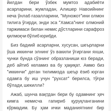
йилдан бери ўзбек мумтоз адабиёти
асарларини, жумладан, Алишер Навоийнинг
неча ўнлаб ғазалларини, “Муножот”ини олмон
тилига ўгирди, энди эса “Хамса”нинг олмоний
таржимаси билан немис дўстларини сарафроз
қилмоқчи бўлиб юрибди.
Биз бадиий асарларни, хусусан, шеърларни
ўша иккинчи элнинг ўз вакили ўгиргани яхши,
чунки бунда сўзнинг образланиши юз беради,
деб айтиб келамиз ва бу ҳақиқат. Аммо биз
“иккинчи” деган тилимизда шеър ёзиб юрган
одамга бу иш учун “рухсат” берилса, тўғри
бўлади, шекилли?
Ажаб, шунча вақтдан бери бу одамнинг ҳеч
кимга немисча гапириб қуруқланганини
кўрмадим. Бу ҳам ички маданиятнинг бир