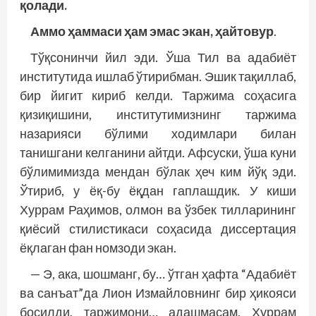
қолади.
Аммо ҳаммаси ҳам эмас экан, ҳайтовур
.
Тўқсонинчи йил эди. Ўша Тил ва адабиёт
институтида ишлаб ўтирибман. Эшик тақиллаб,
бир йигит кириб келди. Таржима соҳасига
қизиқишини, институтимизнинг таржима
назарияси бўлими ходимлари билан
танишгани келганини айтди. Афсуски, ўша куни
бўлимимизда мендан бўлак ҳеч ким йўқ эди.
Ўтириб, у ёқ-бу ёқдан гаплашдик. У киши
Хуррам Раҳимов, олмон ва ўзбек тилларининг
қиёсий стилистикаси соҳасида диссертация
ёқлаган фан номзоди экан.
— Э, ака, шошманг, бу… ўтган ҳафта “Адабиёт
ва санъат”да Лион Измайловнинг бир ҳикояси
босилди, таржимони… адашмасам, Хуррам