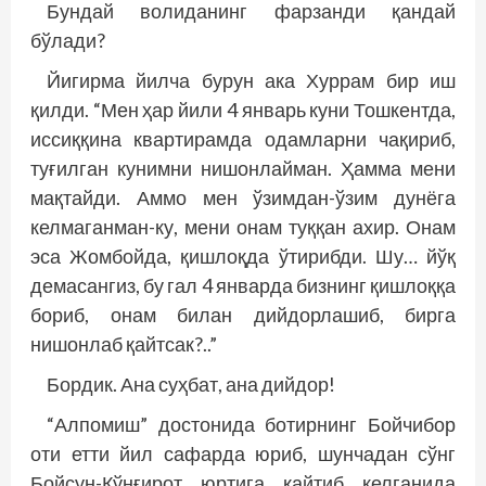
Бундай волиданинг фарзанди қандай
бўлади?
Йигирма йилча бурун ака Хуррам бир иш
қилди. “Мен ҳар йили 4 январь куни Тошкентда,
иссиққина квартирамда одамларни чақириб,
туғилган кунимни нишонлайман. Ҳамма мени
мақтайди. Аммо мен ўзимдан-ўзим дунёга
келмаганман-ку, мени онам туққан ахир. Онам
эса Жомбойда, қишлоқда ўтирибди. Шу… йўқ
демасангиз, бу гал 4 январда бизнинг қишлоққа
бориб, онам билан дийдорлашиб, бирга
нишонлаб қайтсак?..”
Бордик. Ана суҳбат, ана дийдор!
“Алпомиш” достонида ботирнинг Бойчибор
оти етти йил сафарда юриб, шунчадан сўнг
Бойсун-Қўнғирот юртига қайтиб келганида