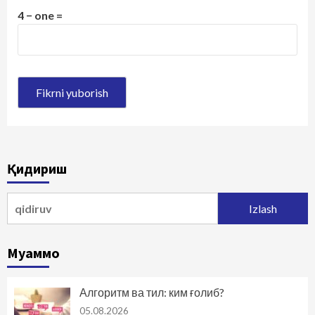
4 − one =
Қидириш
Qidirshish:
Муаммо
Алгоритм ва тил: ким ғолиб?
05.08.2026