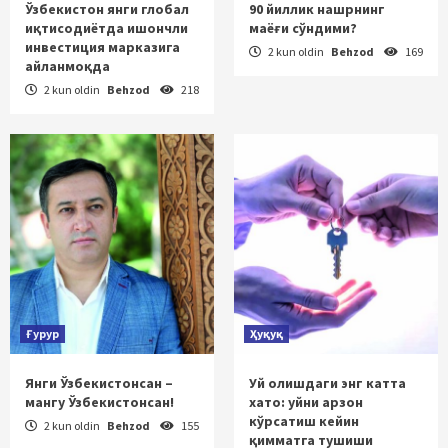
Ўзбекистон янги глобал
90 йиллик нашрнинг
иқтисодиётда ишончли
маёғи сўндими?
инвестиция марказига
2 kun oldin
Behzod
169
айланмоқда
2 kun oldin
Behzod
218
Ғурур
Ҳуқуқ
Янги Ўзбекистонсан –
Уй олишдаги энг катта
мангу Ўзбекистонсан!
хато: уйни арзон
кўрсатиш кейин
2 kun oldin
Behzod
155
қимматга тушиши