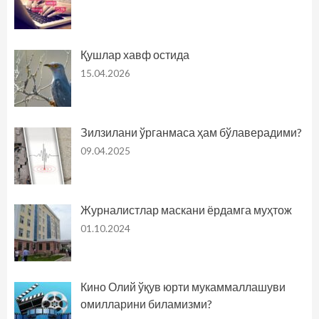
Қушлар хавф остида
15.04.2026
Зилзилани ўрганмаса ҳам бўлаверадими?
09.04.2025
Журналистлар маскани ёрдамга муҳтож
01.10.2024
Кино Олий ўқув юрти мукаммаллашуви
омилларини биламизми?