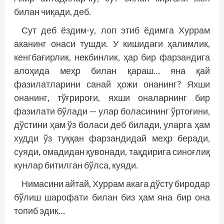
билан чиқади, деб.
Сут деб ёздим-у, лоп этиб ёдимга Хуррам
аканинг онаси тушди. У кишидаги ҳалимлик,
кенгбағирлик, некбинлик, ҳар бир фарзандига
алоҳида меҳр билан қараш… яна қай
фазилатларини санай ҳожи онанинг? Яхши
онанинг, тўғрироғи, яхши оналарнинг бир
фазилати бўлади — улар боласининг ўртоғини,
дўстини ҳам ўз боласи деб билади, уларга ҳам
худди ўз туққан фарзандидай меҳр беради,
суяди, омадидан қувонади, тақдирига синоғлиқ
кунлар битилган бўлса, куяди.
Нимасини айтай, Хуррам акага дўсту биродар
бўлиш шарофати билан биз ҳам яна бир она
топиб эдик…