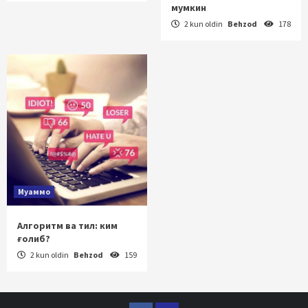
мумкин
2 kun oldin
Behzod
178
Муаммо
Алгоритм ва тил: ким
ғолиб?
2 kun oldin
Behzod
159