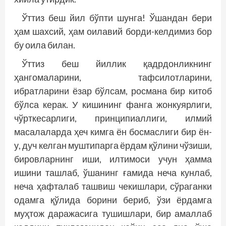
Ўттиз беш йил бўпти шунга! Ўшандан бери
ҳам шахсий, ҳам оилавий борди-келдимиз бор
бу оила билан.
Ўттиз беш йиллик қадрдонликнинг
ҳангомаларини, тафсилотларини,
ибратларини ёзар бўлсам, росмана бир китоб
бўлса керак. У кишининг фанга жонкуярлиги,
чўрткесарлиги, принципиаллиги, илмий
масалаларда ҳеч кимга ён босмаслиги бир ён-
у, дуч келган муштипарга ёрдам қўлини чўзиши,
бировларнинг иши, илтимоси учун ҳамма
ишини ташлаб, ўшанинг ғамида неча кунлаб,
неча ҳафталаб ташвиш чекишлари, сўраганки
одамга қўлида борини бериб, ўзи ёрдамга
муҳтож даражасига тушишлари, бир амаллаб