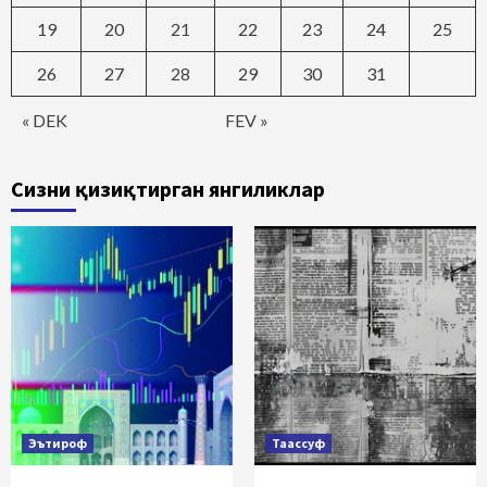
19
20
21
22
23
24
25
26
27
28
29
30
31
« DEK
FEV »
Сизни қизиқтирган янгиликлар
Эътироф
Таассуф