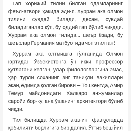
Гап хорижий тилни билган одамларнинг
феъл-атвори ҳақида эди-я. Хуррам ака олмон
тилини сувдай билади, десам, сувдай
биладиганлар кўп, бу оддий гап бўлиб чиқади.
Хуррам ака олмон тилида… шеър ёзади, бу
шеърлар Германия матбуотида чоп этилган!
Хуррам ака олтмишга тўлганида Олмон
юртидан Ўзбекистонга ўн икки профессор
қутлагани келган, улар филологларгина эмас,
ҳар турли соҳанинг энг таниқли вакиллари
экан, ёдимда қолган бирови — Тошкентда, Амир
Темур майдонидаги Халқаро анжуманлар
саройи бор-ку, ана ўшанинг архитектори бўлиб
чиқди.
Тил билишда Хуррам аканинг фавқулодда
қобилияти борлигига бир далил. Ўттиз беш йил