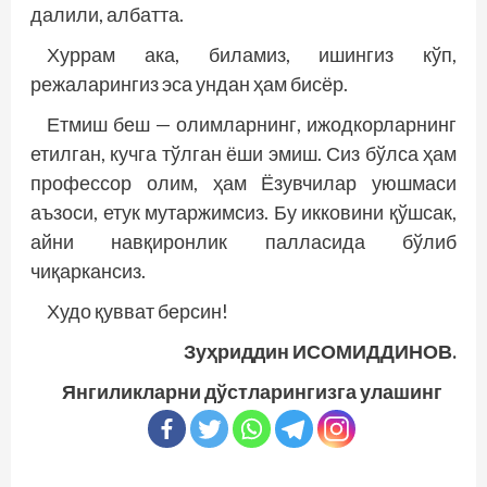
далили, албатта.
Хуррам ака, биламиз, ишингиз кўп,
режаларингиз эса ундан ҳам бисёр.
Етмиш беш — олимларнинг, ижодкорларнинг
етилган, кучга тўлган ёши эмиш. Сиз бўлса ҳам
профессор олим, ҳам Ёзувчилар уюшмаси
аъзоси, етук мутаржимсиз. Бу икковини қўшсак,
айни навқиронлик палласида бўлиб
чиқаркансиз.
Худо қувват берсин!
Зуҳриддин ИСОМИДДИНОВ.
Янгиликларни дўстларингизга улашинг