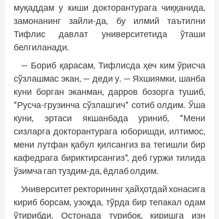
муқаддам у киши докторантурага чиққанида,
замонанинг зайли-да, бу илмий таътилни
Тифлис давлат университетида ўташи
белгиланади.
— Бориб қарасам, Тифлисда ҳеч ким ўрисча
сўзлашмас экан, — деди у. — Яхшиямки, шанба
куни борган эканман, дарров бозорга тушиб,
“Русча-грузинча сўзлашгич” сотиб олдим. Ўша
куни, эртаси якшанбада уриниб, “Мени
сизларга докторантурага юборишди, илтимос,
мени лутфан қабул қилсангиз ва тегишли бир
кафедрага бириктирсангиз”, деб гуржи тилида
ўзимча гап туздим-да, ёдлаб олдим.
Университет ректорининг ҳайҳотдай хонасига
кириб борсам, узоқда, тўрда бир тепакал одам
ўтирибди. Остонада турибоқ, киришга изн