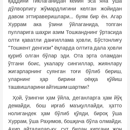
қаддини тиклаганидан кейин эса яна ўша
дўлворлигу жўмардлигини келган жойидан
давом эттираверишлари… буям бир ён. Агар
Хуррам ака ўзини ўйлаганида, топган
пулларига шаҳри азим Тошканднинг ўртасида
олти қаватли данғиллама ҳовли, Бўстонлиғу
“Тошкент денгизи” ёқларда олтита дала ҳовли
қуриб олган бўлар эди. Ота эрта оламдан
ўтгани боис, укалару сингиллар, жиянлару
жигарларнинг суянган тоғи бўлиб бериш,
уларнинг ҳар бирини оёққа қўйиш
ташвишларини айтишим шартми?
Ҳой, ўзингни ҳам ўйла, деганларга ҳам йўқ
демайди, бош ирғаб маъқуллайди, ҳатто
нолигандек ҳам бўлиб қўяди, бироқ ўша
Хуррам, ўша Раҳимов, бошқача бўла олмайди.
Ахир айтадилар-ку, сут билан киргани жон