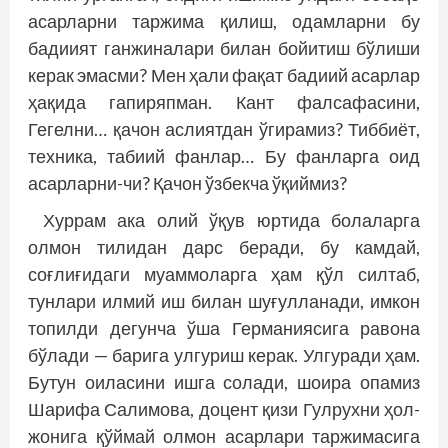
асарларни таржима қилиш, одамларни бу
бадиият ганжиналари билан бойитиш бўлиши
керак эмасми? Мен ҳали фақат бадиий асарлар
ҳақида гапиряпман. Кант фалсафасини,
Гегелни… қачон аслиятдан ўгирамиз? Тиббиёт,
техника, табиий фанлар… Бу фанларга оид
асарларни-чи? Қачон ўзбекча ўқиймиз?
Хуррам ака олий ўқув юртида болаларга
олмон тилидан дарс беради, бу камдай,
соғлиғидаги муаммоларга ҳам қўл силтаб,
тунлари илмий иш билан шуғулланади, имкон
топилди дегунча ўша Германиясига равона
бўлади — барига улгуриш керак. Улгуради ҳам.
Бутун оиласини ишга солади, шоира опамиз
Шарифа Салимова, доцент қизи Гулрухни ҳол-
жонига қўймай олмон асарлари таржимасига