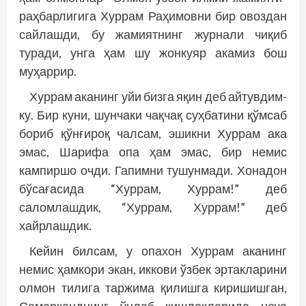
раҳбарлигига Хуррам Раҳимовни бир овоздан
сайлашди, бу жамиятнинг журнали чиқиб
туради, унга ҳам шу жонкуяр акамиз бош
муҳаррир.
Хуррам аканинг уйи бизга яқин деб айтувдим-
ку. Бир куни, шунчаки чақчақ суҳбатини қўмсаб
бориб қўнғироқ чалсам, эшикни Хуррам ака
эмас, Шарифа опа ҳам эмас, бир немис
кампиршо очди. Гапимни тушунмади. Хонадон
бўсағасида “Хуррам, Хуррам!” деб
саломлашдик, “Хуррам, Хуррам!” деб
хайрлашдик.
Кейин билсам, у опахон Хуррам аканинг
немис ҳамкори экан, иккови ўзбек эртакларини
олмон тилига таржима қилишга киришишган,