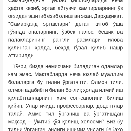
Самарқанднинг ўнлаб қишлоқларида неча
ҳафта кезиб, эртак айтувчи кампирларнинг ўз
оғзидан эшитиб ёзиб олишган экан. Дарҳақиқат,
“Самарқанд эртаклари” деган китоб ўша
гўянда опаларнинг, ўзбек палос, бешик ва
палакларининг рангли расмлари илова
қилинган ҳолда, беҳад гўзал қилиб нашр
эттирилди.
Тўғри, бизда немисчани биладиган одамлар
кам эмас. Мактабларда неча юзлаб муаллим
болаларга бу тилни ўргатяпти. Олмон тили,
олмон адабиёти билан боғлиқ ҳолда илмий иш
қилаётганларнинг ҳам сон-саноғини билиш
қийин. Улар ичида профессорлар, доцентлар
талай. Аммо тил ўрганиш ва ўргатишдан
мақсад — ўқитиб қўя қолиш, холосми? Биз бу
тилни ўргангач, эндиги ишимиз ундаги бебаҳо