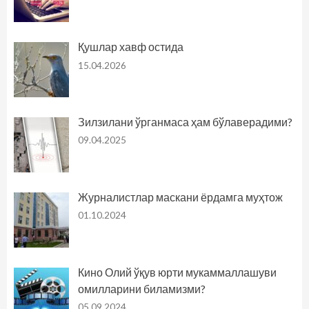
Қушлар хавф остида
15.04.2026
Зилзилани ўрганмаса ҳам бўлаверадими?
09.04.2025
Журналистлар маскани ёрдамга муҳтож
01.10.2024
Кино Олий ўқув юрти мукаммаллашуви
омилларини биламизми?
05.09.2024