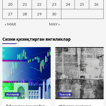
20
21
22
23
24
25
26
27
28
29
30
« MAR
MAY »
Сизни қизиқтирган янгиликлар
Эътироф
Таассуф