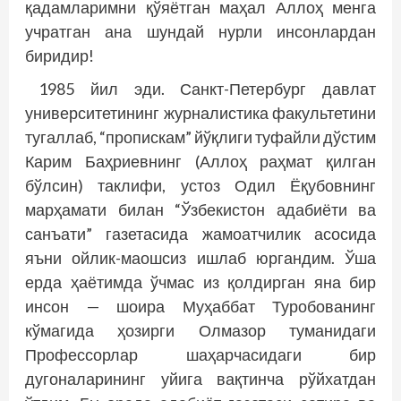
қадамларимни қўяётган маҳал Аллоҳ менга
учратган ана шундай нурли инсонлардан
биридир!
1985 йил эди. Санкт-Петербург давлат
университетининг журналистика факультетини
тугаллаб, “пропискам” йўқлиги туфайли дўстим
Карим Баҳриевнинг (Аллоҳ раҳмат қилган
бўлсин) таклифи, устоз Одил Ёқубовнинг
марҳамати билан “Ўзбекистон адабиёти ва
санъати” газетасида жамоатчилик асосида
яъни ойлик-маошсиз ишлаб юргандим. Ўша
ерда ҳаётимда ўчмас из қолдирган яна бир
инсон — шоира Муҳаббат Туробованинг
кўмагида ҳозирги Олмазор туманидаги
Профессорлар шаҳарчасидаги бир
дугоналарининг уйига вақтинча рўйхатдан