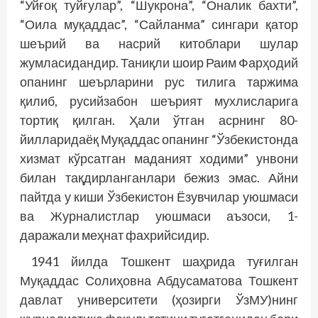
“Уйғоқ туйғулар”, “Шукрона”, “Оналик бахти”,
“Оила муқаддас”, “Сайланма” сингари қатор
шеърий ва насрий китоблари шулар
жумласидандир. Таниқли шоир Раим Фарҳодий
опанинг шеърларини рус тилига таржима
қилиб, русийзабон шеърият мухлисларига
тортиқ қилган. Ҳали ўтган асрнинг 80-
йилларидаёқ Муқаддас опанинг “Ўзбекистонда
хизмат кўрсатган маданият ходими” унвони
билан тақдирланганлари бежиз эмас. Айни
пайтда у киши Ўзбекистон Ёзувчилар уюшмаси
ва Журналистлар уюшмаси аъзоси, 1-
даражали меҳнат фахрийсидир.
1941 йилда Тошкент шаҳрида туғилган
Муқаддас Солиҳовна Абдусаматова Тошкент
давлат университети (ҳозирги ЎзМУ)нинг