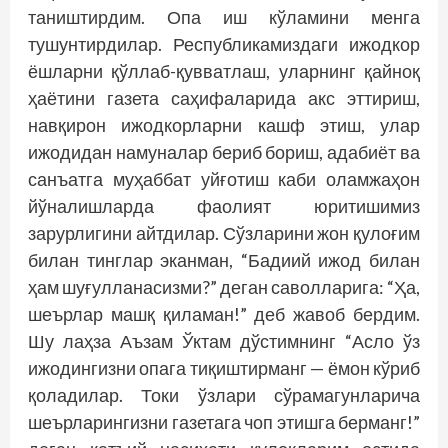
таништирдим. Опа иш кўламини менга
тушунтирдилар. Республикамиздаги ижодкор
ёшларни қўллаб-қувватлаш, уларнинг қайноқ
ҳаётини газета саҳифаларида акс эттириш,
навқирон ижодкорларни кашф этиш, улар
ижодидан намуналар бериб бориш, адабиёт ва
санъатга муҳаббат уйғотиш каби оламжаҳон
йўналишларда фаолият юритишимиз
зарурлигини айтдилар. Сўзларини жон қулоғим
билан тинглар эканман, “Бадиий ижод билан
ҳам шуғулланасизми?” деган саволларига: “Ҳа,
шеърлар машқ қиламан!” деб жавоб бердим.
Шу лаҳза Аъзам Ўктам дўстимнинг “Асло ўз
ижодингизни опага тиқиштирманг — ёмон кўриб
қоладилар. Токи ўзлари сўрамагунларича
шеърларингизни газетага чоп этишга берманг!”