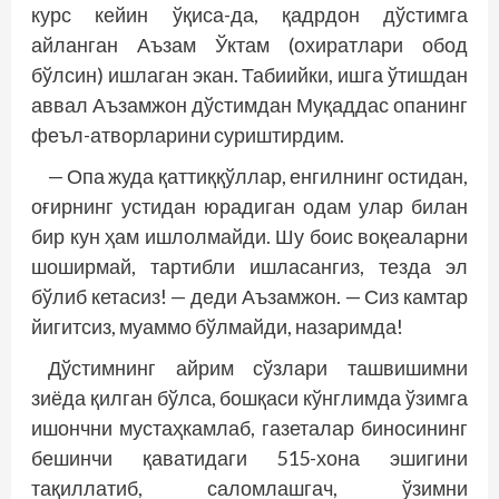
курс кейин ўқиса-да, қадрдон дўстимга
айланган Аъзам Ўктам (охиратлари обод
бўлсин) ишлаган экан. Табиийки, ишга ўтишдан
аввал Аъзамжон дўстимдан Муқаддас опанинг
феъл-атворларини суриштирдим.
— Опа жуда қаттиққўллар, енгилнинг остидан,
оғирнинг устидан юрадиган одам улар билан
бир кун ҳам ишлолмайди. Шу боис воқеаларни
шоширмай, тартибли ишласангиз, тезда эл
бўлиб кетасиз! — деди Аъзамжон. — Сиз камтар
йигитсиз, муаммо бўлмайди, назаримда!
Дўстимнинг айрим сўзлари ташвишимни
зиёда қилган бўлса, бошқаси кўнглимда ўзимга
ишончни мустаҳкамлаб, газеталар биносининг
бешинчи қаватидаги 515-хона эшигини
тақиллатиб, саломлашгач, ўзимни