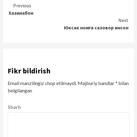
Continue
Previous
Хазинабон
Reading
Next
Юксак номга сазовор инсон
Fikr bildirish
Email manzilingiz chop etilmaydi.
Majburiy bandlar
*
bilan
belgilangan
Sharh