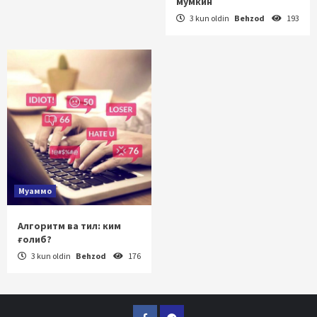
мумкин
3 kun oldin
Behzod
193
Муаммо
Алгоритм ва тил: ким
ғолиб?
3 kun oldin
Behzod
176
Facebook
Telegram