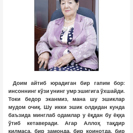
Доим айтиб юрадиган бир гапим бор:
инсоннинг кўзи унинг умр эшигига ўхшайди.
Токи бедор эканмиз, мана шу эшиклар
мудом очиқ. Шу икки эшик олдидан кунда
баъзида минглаб одамлар у ёқдан бу ёққа
ўтиб кетаверади. Агар Аллоҳ тақдир
қилмаса, бир замонда, бир коинотда, бир