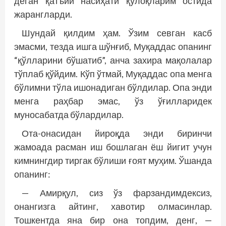
деган қатъий насиҳати қулоқларим остида
жарангларди.
Шундай қилдим ҳам. Ўзим севган касб
эмасми, тезда ишга шўнғиб, Муқаддас опанинг
“қўлларини бўшатиб”, анча захира мақолалар
тўплаб қўйдим. Кўп ўтмай, Муқаддас опа менга
бўлимни тўла ишонадиган бўлдилар. Опа энди
менга раҳбар эмас, ўз ўғилларидек
муносабатда бўлардилар.
Ота-онасидан йироқда энди биринчи
жамоада расман иш бошлаган ёш йигит учун
кимнингдир тиргак бўлиши ғоят муҳим. Ўшанда
опанинг:
— Амирқул, сиз ўз фарзандимдексиз,
онангизга айтинг, хавотир олмасинлар.
Тошкентда яна бир она топдим, денг, —