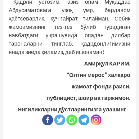
Қадрли устозим, азиз опам Муқаддас
Абдусаматовага узоқ умр, бардавом
ҳаётсеварлик, куч-ғайрат тилайман. Собиқ
жамоамизнинг тез-тез бўлиб турадиган
навбатдаги учрашувида опадан дилбар
тароналарни тинглаб, қадрдонлигимизни
янада зиёда қиламиз, деб ишонаман!
Амирқул КАРИМ,
“Олтин мерос” халқаро
жамоат фонди раиси,
публицист, шоир ва таржимон.
Янгиликларни дўстларингизга улашинг