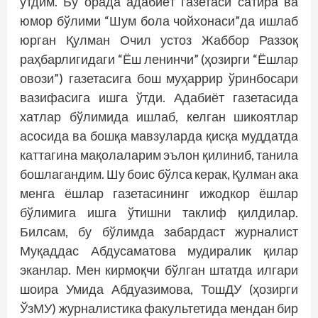
ўтдим. Бу орада адабиёт газетаси сатира ва
юмор бўлими “Шум бола чойхонаси”да ишлаб
юрган Қулман Очил устоз Жаббор Раззоқ
раҳбарлигидаги “Ёш ленинчи” (ҳозирги “Ёшлар
овози”) газетасига бош муҳаррир ўринбосари
вазифасига ишга ўтди. Адабиёт газетасида
хатлар бўлимида ишлаб, келган шикоятлар
асосида ва бошқа мавзуларда қисқа муддатда
каттагина мақолаларим эълон қилиниб, танила
бошлагандим. Шу боис бўлса керак, Қулман ака
менга ёшлар газетасининг ижодкор ёшлар
бўлимига ишга ўтишни таклиф қилдилар.
Билсам, бу бўлимда забардаст журналист
Муқаддас Абдусаматова мудиралик қилар
эканлар. Мен кирмоқчи бўлган штатда илгари
шоира Умида Абдуазимова, ТошДУ (ҳозирги
ЎзМУ) журналистика факультетида мендан бир