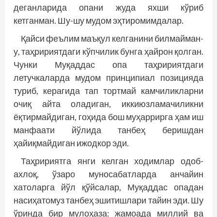
деганларида опани жуда яхши кўриб
кетганман. Шу-шу мудом эҳтиромимдалар.
Қайси феълим маъқул келганини билмайман-
у, таҳририятдаги кўпчилик бунга ҳайрон қолган.
Чунки Муқаддас опа таҳририятдаги
летучкаларда мудом принципиал позицияда
туриб, керагида тап тортмай камчиликларни
очиқ айта оладиган, иккиюзламачиликни
ёқтирмайдиган, гоҳида бош муҳаррирга ҳам иш
манфаати йўлида танбеҳ беришдан
ҳайиқмайдиган ижодкор эди.
Таҳририятга янги келган ходимлар одоб-
ахлоқ, ўзаро муносабатларда анчайин
хатоларга йўл қўйсалар, Муқаддас опадан
насиҳатомуз танбеҳ эшитишлари тайин эди. Шу
ўринда бир мулоҳаза: жамоада миллий ва