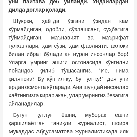
уни пайтава деб ўйлайди. Ундайлардан
дилда доғлар қолади.
Шукрки, ҳаётда ўзгани ўзидан кам
кўрмайдиган, одобли, сўзлашсанг, суҳбатига
тўймайдиган, маънавият ва маърифат
гулханлари, ҳам сўзи, ҳам фаолияти, ахлоқи
билан ибрат бўладиган нурли инсонлар бор!
Уларга умринг эшиги остонасида кўнгилни
пойандоз қилиб тўшасангиз, “Ие, нима
қиляпсиз? Бу кўнгил-ку, бу гул-ку!” дея уни
ердан осмонга кўтаради. Ана шундай инсонлар
ҳаётингизга кирар экан, улар умрингиз безагига
айланадилар!
Бугун қутлуғ ёшни, муборак ёшни
қаршилаётган таниқли журналист, шоира
Муқаддас Абдусаматова журналистикада илк