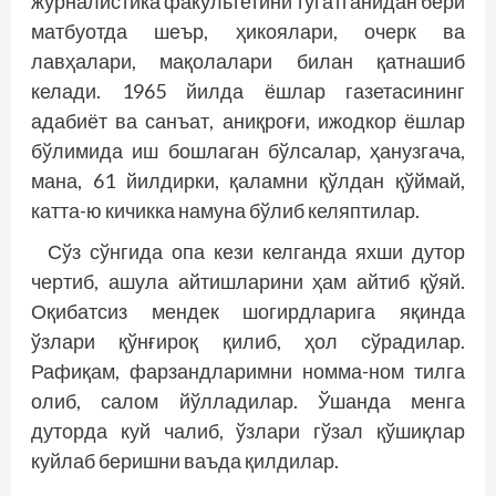
журналистика факультетини тугатганидан бери
матбуотда шеър, ҳикоялари, очерк ва
лавҳалари, мақолалари билан қатнашиб
келади. 1965 йилда ёшлар газетасининг
адабиёт ва санъат, аниқроғи, ижодкор ёшлар
бўлимида иш бошлаган бўлсалар, ҳанузгача,
мана, 61 йилдирки, қаламни қўлдан қўймай,
катта-ю кичикка намуна бўлиб кел­яптилар.
Сўз сўнгида опа кези келганда яхши дутор
чертиб, ашула айтишларини ҳам айтиб қўяй.
Оқибатсиз мендек шогирдларига яқинда
ўзлари қўнғироқ қилиб, ҳол сўрадилар.
Рафиқам, фарзандларимни номма-ном тилга
олиб, салом йўлладилар. Ўшанда менга
дуторда куй чалиб, ўзлари гўзал қўшиқлар
куйлаб беришни ваъда қилдилар.