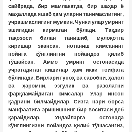
сайёрада, бир мамлакатда, бир шаҳар ё
маҳаллада яшаб ҳам уларни танимаслигинг,
учрашмаслигинг мумкин. Чунки улар умринг
эшигидан кирмаган бўлади. Тақдир
тақозоси билан танишиб, мулоқотга
киришар экансан, нотаниш кимсанинг
пойига кўнглингни пойандоз қилиб
тўшайсан. Аммо умринг остонасида
учратадиган кишилар ҳам икки тоифага
бўлинади. Бирлари гуноҳ ва савобни, ҳалол
ва ҳаромни, эзгулик ва разолатни
фарқламайдиган кимсалар. Улар инсон
қадрини билмайдилар. Сизга нари борса
манфаатига эришишнинг бир воситаси деб
қарайдилар. Ундайларга остонада
кўнглингизни пойандоз қилиб тўшасангиз,