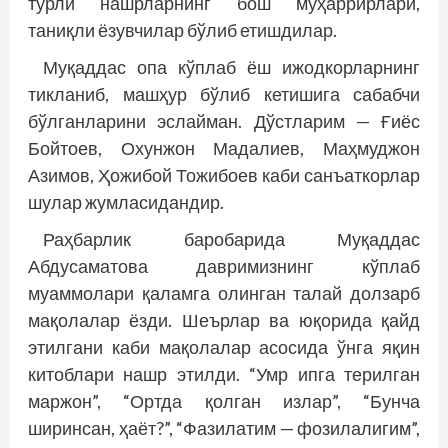
турли нашрларнинг бош муҳаррирлари,
таниқли ёзувчилар бўлиб етишдилар.
Муқаддас опа кўплаб ёш ижодкорларнинг
тикланиб, машҳур бўлиб кетишига сабабчи
бўлганларини эслайман. Дўстларим — Ғиёс
Бойтоев, Охунжон Мадалиев, Маҳмуджон
Азимов, Ҳожибой Тожибоев каби санъаткорлар
шулар жумласидандир.
Раҳбарлик баробарида Муқаддас
Абдусаматова давримизнинг кўплаб
муаммолари қаламга олинган талай долзарб
мақолалар ёзди. Шеърлар ва юқорида қайд
этилгани каби мақолалар асосида ўнга яқин
китоблари нашр этилди. “Умр ипга терилган
маржон”, “Ортда қолган излар”, “Бунча
ширинсан, ҳаёт?”, “Фазилатим — фозилалигим”,