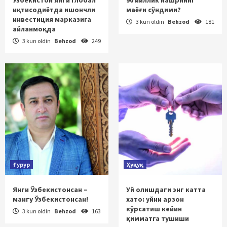
Ўзбекистон янги глобал
90 йиллик нашрнинг
иқтисодиётда ишончли
маёғи сўндими?
инвестиция марказига
3 kun oldin
Behzod
181
айланмоқда
3 kun oldin
Behzod
249
Ғурур
Ҳуқуқ
Янги Ўзбекистонсан –
Уй олишдаги энг катта
мангу Ўзбекистонсан!
хато: уйни арзон
кўрсатиш кейин
3 kun oldin
Behzod
163
қимматга тушиши