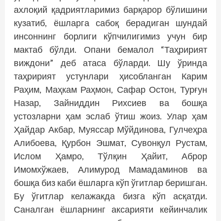
ахлоқий қадриятларимиз барқарор бўлишини
кузатиб, ёшларга сабоқ берадиган шундай
инсоннинг борлиги кўпчилигимиз учун бир
мактаб бўлди. Опани бемалол “Таҳририят
виждони” деб атаса бўларди. Шу ўринда
таҳририят устунлари ҳисобланган Карим
Раҳим, Маҳкам Раҳмон, Сафар Остон, Турғун
Назар, Зайниддин Рихсиев ва бошқа
устозларни ҳам эслаб ўтиш жоиз. Улар ҳам
Ҳайдар Акбар, Муяссар Мўйдинова, Гулчеҳра
Алибоева, Қурбон Эшмат, Сувонқул Рустам,
Ислом Ҳамро, Тўлқин Ҳайит, Аброр
Имомхўжаев, Алимурод Мамадаминов ва
бошқа биз каби ёшларга кўп ўгитлар беришган.
Бу ўгитлар келажакда бизга кўп асқатди.
Саналган ёшларнинг аксарияти кейинчалик